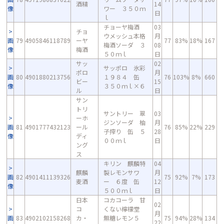
酒精
14
像
ワー ３５０ｍ
日
ｌ
チョーヤ梅酒
03
チョ
ウメッシュ本格
月
画
79
4905846118789
ーヤ
77
83%
18%
167
梅酒ソーダ ３
08
像
梅酒
５０ｍｌ
日
サッ
02
サッポロ 氷彩
ポロ
月
画
80
4901880213756
１９８４ 缶
76
103%
8%
660
ビー
15
像
３５０ｍｌ×６
ル
日
サン
トリ
サントリー 翠
03
ーホ
ジンソーダ 柚
月
画
81
4901777432123
ール
76
85%
22%
229
子搾り 缶 ５
28
像
ディ
００ｍｌ
日
ング
ス
キリン 麒麟特
04
麒麟
製レモンサワ
月
画
82
4901411139326
75
92%
7%
173
麦酒
ー ６度 缶
12
像
５００ｍｌ
日
日本
コカコーラ 甘
02
コ
くない檸檬堂
月
画
83
4902102158268
カ・
無糖レモン５
75
94%
28%
134
22