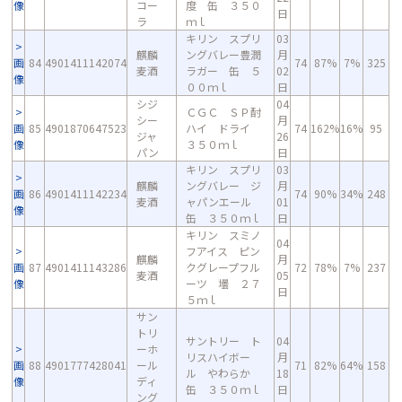
像
コー
度 缶 ３５０
日
ラ
ｍｌ
キリン スプリ
03
麒麟
ングバレー豊潤
月
画
84
4901411142074
74
87%
7%
325
麦酒
ラガー 缶 ５
02
像
００ｍｌ
日
シジ
04
ＣＧＣ ＳＰ酎
シー
月
画
85
4901870647523
ハイ ドライ
74
162%
16%
95
ジャ
26
像
３５０ｍｌ
パン
日
キリン スプリ
03
麒麟
ングバレー ジ
月
画
86
4901411142234
74
90%
34%
248
麦酒
ャパンエール
01
像
缶 ３５０ｍｌ
日
キリン スミノ
04
フアイス ピン
麒麟
月
画
87
4901411143286
クグレープフル
72
78%
7%
237
麦酒
05
像
ーツ 壜 ２７
日
５ｍｌ
サン
トリ
サントリー ト
04
ーホ
リスハイボー
月
画
88
4901777428041
ール
71
82%
64%
158
ル やわらか
18
像
ディ
缶 ３５０ｍｌ
日
ング