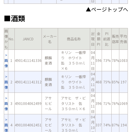
日
▲ページトップへ
■酒類
画
出
金
PI
像
メーカー
販売
平均
No.
JANCD
商品名称
現
額
前週
か
名
店率
売価
日
PI
比
も
キリン 一番搾
04
麒麟
り ホワイト
月
画
1
4901411141336
596
73%
78%
1083
麦酒
缶 ３５０ｍｌ
11
像
×６
日
04
キリン 一番搾
麒麟
月
画
2
4901411141312
り ホワイト
468
75%
85%
197
麦酒
11
像
缶 ３５０ｍｌ
日
04
アサ
アサヒ ザ・ビ
月
画
3
4901004062499
ヒビ
タリスト 缶
396
71%
76%
1069
11
像
ール
３５０ｍｌ×６
日
04
アサ
アサヒ ザ・ビ
月
画
4
4901004062451
ヒビ
タリスト 缶
337
74%
87%
194
10
像
ール
３５０ｍｌ