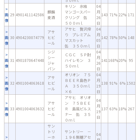
５０ｍｌ
キリン 氷結
04
麒麟
マンゴースパー
月
画
29
4901411142586
143
71%
22%
171
麦酒
クリング 缶
26
像
５００ｍｌ
日
アサヒ 贅沢搾
04
アサ
り プレミアム
月
画
30
4904230074779
ヒビ
142
78%
50%
148
マスカット
05
像
ール
缶 ３５０ｍｌ
日
シジ
04
ＣＧＣ ＳＰ酎
シー
月
画
31
4901870647448
ハイレモン ３
141
168%
20%
95
ジャ
26
像
５０ｍｌ
パン
日
オリオン ７５
04
アサ
ＢＥＥＲ島色Ｐ
月
画
32
4901004063618
ヒビ
138
91%
6%
1502
Ａ ３５０ｍｌ
19
像
ール
×６
日
アサヒ オリオ
04
アサ
ン ７５ＢＥＥ
月
画
33
4901004063632
ヒビ
Ｒ 島風ピルス
137
63%
18%
267
19
像
ール
ナー 缶 ３５
日
０ｍｌ
サン
トリ
サントリー －
04
ーホ
１９６無糖アセ
月