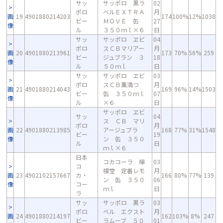
サッ
サッポロ 黒ラ
02
ポロ
ベルＥＸＴＲＡ
月
画
19
4901880214203
174
100%
12%
1038
ビー
ＭＯＶＥ 缶
27
像
ル
３５０ｍｌ×６
日
サッ
サッポロ ヱビ
04
ポロ
スＣＢマリアー
月
画
20
4901880213961
173
70%
56%
259
ビー
ジュブラン ３
18
像
ル
５０ｍｌ
日
サッ
サッポロ ヱビ
03
ポロ
スＣＢ薫満つ
月
画
21
4901880214043
169
96%
14%
1503
ビー
缶 ３５０ｍｌ
07
像
ル
×６
日
サッポロ ヱビ
サッ
04
ス ＣＢ マリ
ポロ
月
画
22
4901880213985
アージュブラ
168
77%
31%
1548
ビー
19
像
ン 缶 ３５０
ル
日
ｍｌ×６
日本
コカコーラ 檸
03
コ
檬堂 定番レモ
月
画
23
4902102157667
カ・
166
80%
77%
139
ン 缶 ３５０
06
像
コー
ｍｌ
日
ラ
サッ
サッポロ 黒ラ
03
ポロ
ベル エクスト
月
画
24
4901880214197
162
103%
8%
247
ビー
ラムーブ ５０
01