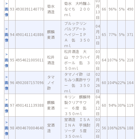
03
菊水 大吟醸ふ
菊水
月
画
93
4930391140770
なぐち ２００
66
96%
5%
490
酒造
13
像
ｍｌ
日
ブルックリン
04
パルプアート
麒麟
月
画
94
4901411141886
ヘイジーＩＰ
65
77%
5%
371
麦酒
13
像
Ａ 缶 ３５０
日
ｍｌ
松井酒造 大
03
松井
山 サクラハイ
月
画
95
4954621005011
64
107%
5%
218
酒造
ボール 缶 ３
03
像
５０ｍｌ
日
タマノイ酢 は
02
タマ
ちみつ黒酢サワ
月
画
96
4902087157096
ノイ
60
104%
22%
164
ー 缶 ３５０
26
像
酢
ｍｌ
日
キリン 麒麟特
04
麒麟
製クリアサワ
月
画
97
4901411139388
60
94%
30%
119
麦酒
ー ６度 缶
12
像
３５０ｍｌ
日
宝酒造 ＩＳＡ
03
宝酒
ＩＮＡ 芋焼酎
月
画
98
4904670004640
56
106%
26%
188
造
ソーダ ５度
22
像
３５０ｍｌ
日