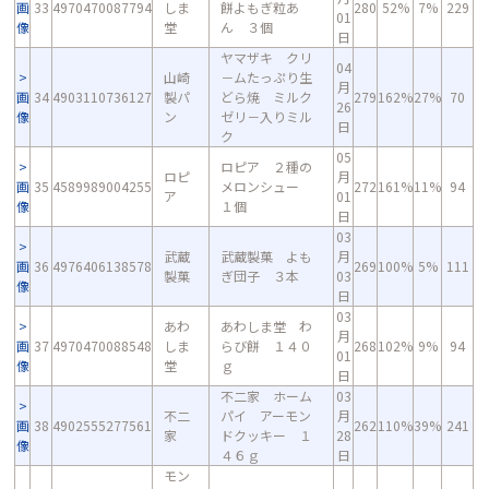
画
33
4970470087794
しま
餅よもぎ粒あ
280
52%
7%
229
01
像
堂
ん ３個
日
ヤマザキ クリ
04
山崎
－ムたっぷり生
月
画
34
4903110736127
製パ
どら焼 ミルク
279
162%
27%
70
26
像
ン
ゼリ－入りミル
日
ク
05
ロピア ２種の
ロピ
月
画
35
4589989004255
メロンシュー
272
161%
11%
94
ア
01
像
１個
日
03
武蔵
武蔵製菓 よも
月
画
36
4976406138578
269
100%
5%
111
製菓
ぎ団子 ３本
03
像
日
03
あわ
あわしま堂 わ
月
画
37
4970470088548
しま
らび餅 １４０
268
102%
9%
94
01
像
堂
ｇ
日
不二家 ホーム
03
不二
パイ アーモン
月
画
38
4902555277561
262
110%
39%
241
家
ドクッキー １
28
像
４６ｇ
日
モン