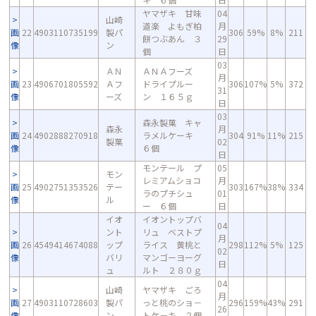
ヤマザキ 甘味
04
山崎
道楽 よもぎ柏
月
画
22
4903110735199
製パ
306
59%
8%
211
餅つぶあん ３
29
像
ン
個
日
03
ＡＮ
ＡＮＡフーズ
月
画
23
4906701805592
Ａフ
ドライプルー
306
107%
5%
372
31
像
ーズ
ン １６５ｇ
日
03
森永製菓 キャ
森永
月
画
24
4902888270918
ラメルケーキ
304
91%
11%
215
製菓
02
像
６個
日
モンテール プ
05
モン
レミアムショコ
月
画
25
4902751353526
テー
303
167%
38%
334
ラのプチシュ
01
像
ル
ー ６個
日
イオ
イオントップバ
04
ント
リュ ベストプ
月
画
26
4549414674088
ップ
ライス 黄桃と
298
112%
5%
125
02
像
バリ
マンゴーヨーグ
日
ュ
ルト ２８０ｇ
04
山崎
ヤマザキ ごろ
月
画
27
4903110728603
製パ
っと桃のショ－
296
159%
43%
291
26
像
ン
トケ－キ ２個