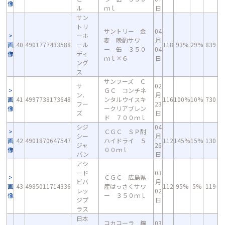
像
ル
ｍｌ
日
サン
トリ
サントリー 金
04
ーホ
麦 晩酌サワ
月
画
40
4901777433588
ール
118
93%
29%
839
ー 缶 ３５０
04
像
ディ
ｍｌ×６
日
ング
ス
サンフーズ Ｃ
サ
02
ＧＣ コンチネ
ン．
月
画
41
4997738173648
ンタルウイスキ
116
100%
10%
730
フー
23
像
ークリアブレン
ズ
日
ド ７００ｍｌ
シジ
04
ＣＧＣ ＳＰ酎
シー
月
画
42
4901870647547
ハイドライ ５
112
145%
15%
130
ジャ
26
像
００ｍｌ
パン
日
アシ
ード
03
ＣＧＣ 広島県
ビバ
月
画
43
4985011714336
産はっさくサワ
112
95%
5%
119
レッ
02
像
ー ３５０ｍｌ
ジプ
日
ラス
日本
コカコーラ 檸
03