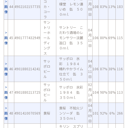
コ
檬堂 レモン濃
月
画
44
4902102157735
カ・
108
83%
13%
183
いめ 缶 ５０
08
像
コー
０ｍｌ
日
ラ
サン
トリ
サントリー こ
04
ーホ
だわり酒場のレ
月
画
45
4901777432949
ール
モンサワー淡麗
106
80%
69%
115
11
像
ディ
旨口 缶 ３５
日
ング
０ｍｌ
ス
サッポロ 氷
サッ
04
彩 １９８４
ポロ
月
画
46
4901880214241
晴れやかライム
106
87%
38%
116
ビー
11
像
仕立て 缶 ３
ル
日
５０ｍｌ
サッ
02
サッポロ 氷彩
ポロ
月
画
47
4901880213725
１９８４ 缶
104
98%
58%
113
ビー
14
像
３５０ｍｌ
ル
日
04
黄桜 不知火ジ
月
画
48
4901410070569
黄桜
ンソーダ 缶
101
92%
6%
266
09
像
３５０ｍｌ
日
キリン スプリ