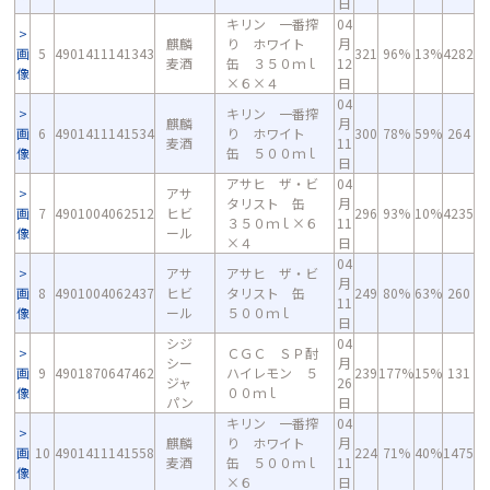
日
キリン 一番搾
04
麒麟
り ホワイト
月
画
5
4901411141343
321
96%
13%
4282
麦酒
缶 ３５０ｍｌ
12
像
×６×４
日
04
キリン 一番搾
麒麟
月
画
6
4901411141534
り ホワイト
300
78%
59%
264
麦酒
11
像
缶 ５００ｍｌ
日
アサヒ ザ・ビ
04
アサ
タリスト 缶
月
画
7
4901004062512
ヒビ
296
93%
10%
4235
３５０ｍｌ×６
11
像
ール
×４
日
04
アサ
アサヒ ザ・ビ
月
画
8
4901004062437
ヒビ
タリスト 缶
249
80%
63%
260
11
像
ール
５００ｍｌ
日
シジ
04
ＣＧＣ ＳＰ酎
シー
月
画
9
4901870647462
ハイレモン ５
239
177%
15%
131
ジャ
26
像
００ｍｌ
パン
日
キリン 一番搾
04
麒麟
り ホワイト
月
画
10
4901411141558
224
71%
40%
1475
麦酒
缶 ５００ｍｌ
11
像
×６
日