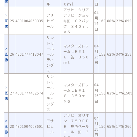
像
ル
０ｍｌ
日
アサヒ クリア
04
アサ
アサヒ ジョッ
月
画
25
4901004063335
ヒビ
キ缶 ＣＰパッ
160
88%
22%
899
19
像
ール
ク ３４０ｍｌ
日
×６
サン
トリ
マスターズドリ
04
ーホ
ームＬＥ＃１
月
画
26
4901777413047
ール
153
62%
34%
259
８ 缶 ３５０
25
像
ディ
ｍｌ
日
ング
ス
サン
トリ
マスターズドリ
04
ーホ
ームＬＥ＃１
月
画
27
4901777432574
ール
150
83%
17%
1509
８ ３５０ｍｌ
26
像
ディ
×６
日
ング
ス
アサヒ オリオ
04
アサ
ン ７５ＢＥＥ
月
画
28
4901004063601
ヒビ
Ｒ 島色ペール
150
65%
17%
266
19
像
ール
エール 缶 ３
日