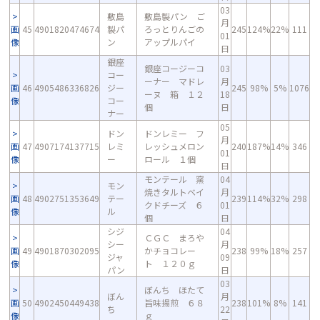
03
敷島
敷島製パン ご
月
画
45
4901820474674
製パ
ろっとりんごの
245
124%
22%
111
01
像
ン
アップルパイ
日
銀座
銀座コージーコ
03
コー
ーナー マドレ
月
画
46
4905486336826
ジー
245
98%
5%
1076
ーヌ 箱 １２
18
像
コー
個
日
ナー
05
ドン
ドンレミー フ
月
画
47
4907174137715
レミ
レッシュメロン
240
187%
14%
346
01
像
ー
ロール １個
日
モンテール 窯
04
モン
焼きタルトベイ
月
画
48
4902751353649
テー
239
114%
32%
298
クドチーズ ６
01
像
ル
個
日
シジ
04
ＣＧＣ まろや
シー
月
画
49
4901870302095
かチョコレー
238
99%
18%
257
ジャ
09
像
ト １２０ｇ
パン
日
03
ぼんち ほたて
ぼん
月
画
50
4902450449438
旨味揚煎 ６８
238
101%
8%
141
ち
22
像
ｇ