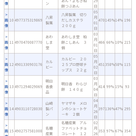
あん・よもぎ柏
29
像
ン
餅つぶあん
日
05
八昇製菓 切り
八昇
月
画
10
4977375319869
だしカステラ
470
145%
14%
196
製菓
01
像
２００ｇ
日
03
あわ
あわしま堂 柏
月
画
11
4970470087770
しま
餅こしあん ３
466
66%
10%
215
01
像
堂
個
日
05
カルビー ２０
カル
月
画
12
4901330903176
２５プロ野球チ
451
358%
58%
115
ビー
02
像
ップス ２２ｇ
日
03
明日
明日香 わらび
月
画
13
4971294029069
香食
414
99%
15%
93
餅 １４０ｇ
04
像
品
日
04
山崎
ヤマザキ メロ
月
画
14
4903110728030
製パ
ンのショ－トケ
397
136%
47%
295
26
像
ン
－キ ２個
日
名糖産業 アル
02
名糖
ファベットチョ
月
画
15
4902757581008
353
97%
67%
354
産業
コレート １２
26