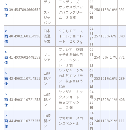
デリ
モンデリーズ
03
ー
オレオメガパッ
月
画
39
4547894660652
258
116%
10%
391
ズ・
クバニラクリー
08
像
ジャ
ム ３６枚
日
パン
02
日本
くらしモア ス
月
画
40
4902160314996
流通
イートチョコレ
257
108%
6%
340
18
像
産業
ート ２００ｇ
日
プレシア 感謝
05
プレ
を伝える母の日
月
画
41
4933602448153
254
0%
17%
771
シア
フルーツタル
08
像
ト １個
日
ヤマザキ ２色
04
山崎
のお茶モンブラ
月
画
42
4903110714811
製パ
252
121%
16%
289
ン 抹茶＆ほう
01
像
ン
じ茶
日
ヤマザキ ミッ
04
山崎
クスショ－ト
月
画
43
4903110721253
製パ
247
132%
11%
408
苺＆ガナッシ
29
像
ン
ュ ２個
日
04
山崎
ヤマザキ メロ
月
画
44
4903110727255
製パ
246
119%
21%
111
ンスペシャル
01
像
ン
日