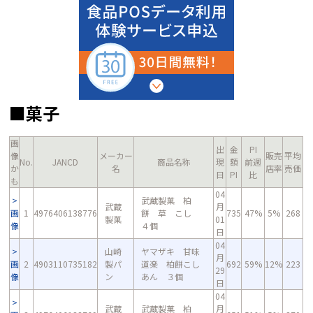
■菓子
画
出
金
PI
像
メーカー
販売
平均
No.
JANCD
商品名称
現
額
前週
か
名
店率
売価
日
PI
比
も
04
武蔵製菓 柏
武蔵
月
画
1
4976406138776
餅 草 こし
735
47%
5%
268
製菓
01
像
４個
日
04
山崎
ヤマザキ 甘味
月
画
2
4903110735182
製パ
道楽 柏餅こし
692
59%
12%
223
29
像
ン
あん ３個
日
04
武蔵
武蔵製菓 柏
月