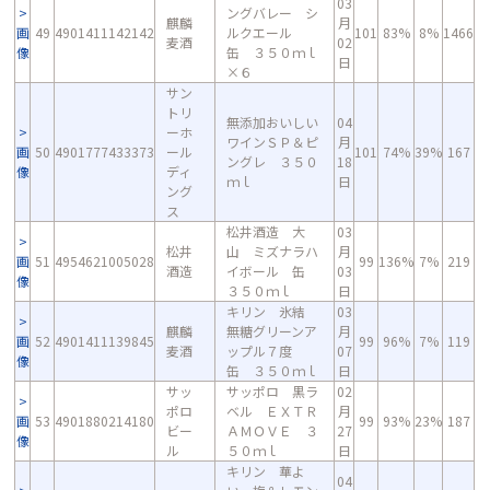
03
ングバレー シ
麒麟
月
画
49
4901411142142
ルクエール
101
83%
8%
1466
麦酒
02
像
缶 ３５０ｍｌ
日
×６
サン
トリ
無添加おいしい
04
ーホ
ワインＳＰ＆ピ
月
画
50
4901777433373
ール
101
74%
39%
167
ングレ ３５０
18
像
ディ
ｍｌ
日
ング
ス
松井酒造 大
03
松井
山 ミズナラハ
月
画
51
4954621005028
99
136%
7%
219
酒造
イボール 缶
03
像
３５０ｍｌ
日
キリン 氷結
03
麒麟
無糖グリーンア
月
画
52
4901411139845
99
96%
7%
119
麦酒
ップル７度
07
像
缶 ３５０ｍｌ
日
サッ
サッポロ 黒ラ
02
ポロ
ベル ＥＸＴＲ
月
画
53
4901880214180
99
93%
23%
187
ビー
ＡＭＯＶＥ ３
27
像
ル
５０ｍｌ
日
キリン 華よ
04