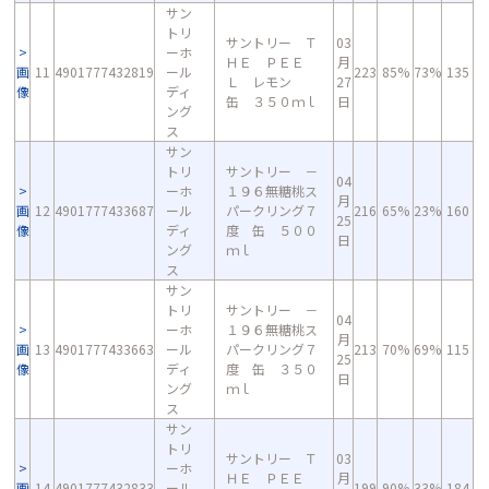
サン
トリ
サントリー Ｔ
03
ーホ
ＨＥ ＰＥＥ
月
画
11
4901777432819
ール
223
85%
73%
135
Ｌ レモン
27
像
ディ
缶 ３５０ｍｌ
日
ング
ス
サン
トリ
サントリー －
04
ーホ
１９６無糖桃ス
月
画
12
4901777433687
ール
パークリング７
216
65%
23%
160
25
像
ディ
度 缶 ５００
日
ング
ｍｌ
ス
サン
トリ
サントリー －
04
ーホ
１９６無糖桃ス
月
画
13
4901777433663
ール
パークリング７
213
70%
69%
115
25
像
ディ
度 缶 ３５０
日
ング
ｍｌ
ス
サン
トリ
サントリー Ｔ
03
ーホ
ＨＥ ＰＥＥ
月
画
14
4901777432833
ール
199
90%
33%
184