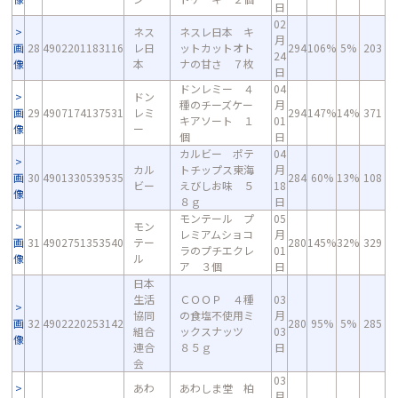
日
02
ネス
ネスレ日本 キ
月
画
28
4902201183116
レ日
ットカットオト
294
106%
5%
203
24
像
本
ナの甘さ ７枚
日
ドンレミー ４
04
ドン
種のチーズケー
月
画
29
4907174137531
レミ
294
147%
14%
371
キアソート １
01
像
ー
個
日
カルビー ポテ
04
カル
トチップス東海
月
画
30
4901330539535
284
60%
13%
108
ビー
えびしお味 ５
18
像
８ｇ
日
モンテール プ
05
モン
レミアムショコ
月
画
31
4902751353540
テー
280
145%
32%
329
ラのプチエクレ
01
像
ル
ア ３個
日
日本
生活
ＣＯＯＰ ４種
03
協同
の食塩不使用ミ
月
画
32
4902220253142
280
95%
5%
285
組合
ックスナッツ
03
像
連合
８５ｇ
日
会
03
あわ
あわしま堂 柏
月