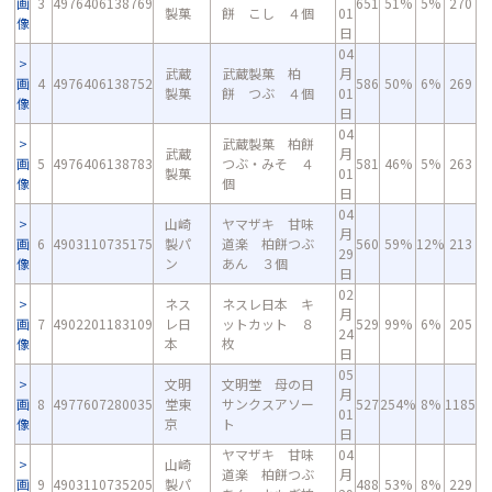
画
3
4976406138769
651
51%
5%
270
製菓
餅 こし ４個
01
像
日
04
武蔵
武蔵製菓 柏
月
画
4
4976406138752
586
50%
6%
269
製菓
餅 つぶ ４個
01
像
日
04
武蔵製菓 柏餅
武蔵
月
画
5
4976406138783
つぶ・みそ ４
581
46%
5%
263
製菓
01
像
個
日
04
山崎
ヤマザキ 甘味
月
画
6
4903110735175
製パ
道楽 柏餅つぶ
560
59%
12%
213
29
像
ン
あん ３個
日
02
ネス
ネスレ日本 キ
月
画
7
4902201183109
レ日
ットカット ８
529
99%
6%
205
24
像
本
枚
日
05
文明
文明堂 母の日
月
画
8
4977607280035
堂東
サンクスアソー
527
254%
8%
1185
01
像
京
ト
日
ヤマザキ 甘味
04
山崎
道楽 柏餅つぶ
月
画
9
4903110735205
製パ
488
53%
8%
229