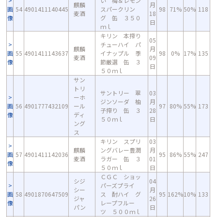
い 梅＆レモン
麒麟
月
画
54
4901411140445
スパークリン
98
71%
50%
118
麦酒
18
像
グ 缶 ３５０
日
ｍｌ
キリン 本搾り
05
チューハイ パ
麒麟
月
画
55
4901411143637
イナップル 季
98
0%
17%
135
麦酒
09
像
節厳選 缶 ３
日
５０ｍｌ
サン
トリ
サントリー 翠
03
ーホ
ジンソーダ 柚
月
画
56
4901777432109
ール
97
80%
55%
173
子搾り 缶 ３
28
像
ディ
５０ｍｌ
日
ング
ス
キリン スプリ
03
麒麟
ングバレー豊潤
月
画
57
4901411142036
95
86%
55%
247
麦酒
ラガー 缶 ３
01
像
５０ｍｌ
日
ＣＧＣ ショッ
シジ
04
パーズプライ
シー
月
画
58
4901870647509
ス 酎ハイ グ
95
162%
10%
133
ジャ
26
像
レープフルー
パン
日
ツ ５００ｍｌ