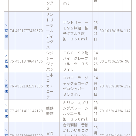
日
ング
ｍｌ
ス
サン
トリ
サントリー －
03
ーホ
１９６無糖 柚
月
画
74
4901777430570
ール
80
101%
15%
112
子ダブル７度
21
像
ディ
缶 ３５０ｍｌ
日
ング
ス
シジ
ＣＧＣ ＳＰ酎
04
シー
ハイ グレープ
月
画
75
4901870647486
80
179%
15%
96
ジャ
フルーツ ３５
26
像
パン
０ｍｌ
日
日本
コカコーラ ジ
04
コ
ャック＆コーク
月
画
76
4902102157896
カ・
79
88%
30%
192
ゼロシュガー
11
像
コー
３５０ｍｌ
日
ラ
キリン スプリ
03
麒麟
ングバレー シ
月
画
77
4901411142128
79
86%
43%
247
麦酒
ルクエール
01
像
缶 ３５０ｍｌ
日
合同酒精 昔懐
03
かしいいちごク
合同
月
画
78
4971980837022
リームソーダサ
77
97%
10%
100