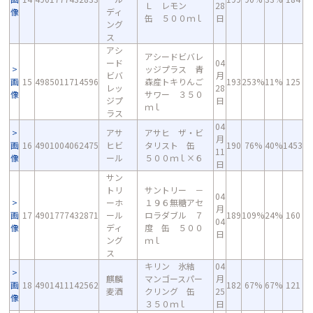
Ｌ レモン
28
像
ディ
缶 ５００ｍｌ
日
ング
ス
アシ
アシードビバレ
ード
04
ッジプラス 青
ビバ
月
画
15
4985011714596
森産トキりんご
193
253%
11%
125
レッ
28
像
サワー ３５０
ジプ
日
ｍｌ
ラス
04
アサ
アサヒ ザ・ビ
月
画
16
4901004062475
ヒビ
タリスト 缶
190
76%
40%
1453
11
像
ール
５００ｍｌ×６
日
サン
トリ
サントリー －
04
ーホ
１９６無糖アセ
月
画
17
4901777432871
ール
ロラダブル ７
189
109%
24%
160
04
像
ディ
度 缶 ５００
日
ング
ｍｌ
ス
キリン 氷結
04
麒麟
マンゴースパー
月
画
18
4901411142562
182
67%
67%
121
麦酒
クリング 缶
25
像
３５０ｍｌ
日