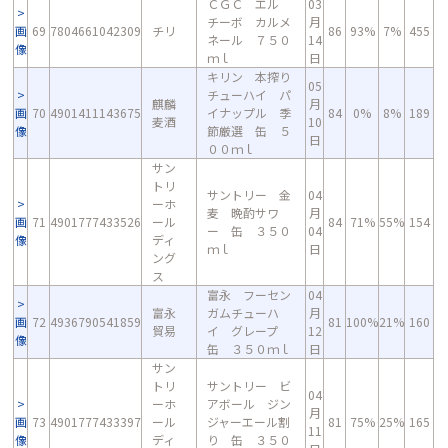
ＣＧＣ エル
03
チーボ カルメ
月
画
69
7804661042309
チリ
86
93%
7%
455
ネール ７５０
14
像
ｍｌ
日
キリン 本搾り
05
チューハイ パ
麒麟
月
画
70
4901411143675
イナップル 季
84
0%
8%
189
麦酒
10
像
節厳選 缶 ５
日
００ｍｌ
サン
トリ
サントリー 金
04
ーホ
麦 晩酌サワ
月
画
71
4901777433526
ール
84
71%
55%
154
ー 缶 ３５０
04
像
ディ
ｍｌ
日
ング
ス
富永 フーセン
04
富永
ガムチューハ
月
画
72
4936790541859
81
100%
21%
160
貿易
イ グレープ
12
像
缶 ３５０ｍｌ
日
サン
トリ
サントリー ビ
04
ーホ
アボール ジン
月
画
73
4901777433397
ール
ジャーエール割
81
75%
25%
165
11
像
ディ
り 缶 ３５０