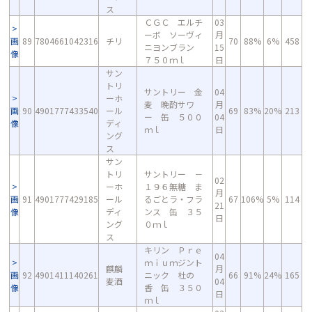
ス
ＣＧＣ エルチ
03
ーボ ソーヴィ
月
画
89
7804661042316
チリ
70
88%
6%
458
ニヨンブラン
15
像
７５０ｍｌ
日
サン
トリ
サントリー 金
04
ーホ
麦 晩酌サワ
月
画
90
4901777433540
ール
69
83%
20%
213
ー 缶 ５００
04
像
ディ
ｍｌ
日
ング
ス
サン
トリ
サントリー －
02
ーホ
１９６無糖 ま
月
画
91
4901777429185
ール
るごとラ・フラ
67
106%
5%
114
21
像
ディ
ンス 缶 ３５
日
ング
０ｍｌ
ス
キリン Ｐｒｅ
04
ｍｉｕｍジント
麒麟
月
画
92
4901411140261
ニック 杜の
66
91%
24%
165
麦酒
04
像
香 缶 ３５０
日
ｍｌ