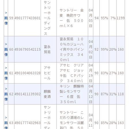
サン
トリ
サントリー 金
04
ーホ
麦 晩酌サワ
月
画
59
4901777433601
ール
94
95%
7%
1199
ー 缶 ５００
05
像
ディ
ｍｌ×６
日
ング
ス
富永貿易 １０
04
０％カジューハ
富永
月
画
60
4936790542115
イ爽やかパイン
92
99%
20%
160
貿易
02
像
ミックス ３４
日
０ｍｌ
アサヒ クリア
04
アサ
アサヒ ジョッ
月
画
61
4901004063328
ヒビ
90
83%
27%
160
キ缶 ＣＰパッ
19
像
ール
ク ３４０ｍｌ
日
キリン 麒麟特
04
麒麟
製レモンサワ
月
画
62
4901411139302
90
87%
31%
118
麦酒
ー ６度 缶
12
像
３５０ｍｌ
日
サン
トリ
サントリー こ
04
ーホ
だわり酒場のレ
月
画
63
4901777432963
ール
モンサワー淡麗
90
85%
28%
163
11
像
ディ
旨口 缶 ５０