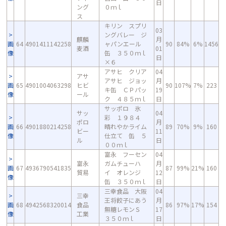
日
ング
０ｍｌ
ス
キリン スプリ
03
ングバレー ジ
麒麟
月
画
64
4901411142258
ャパンエール
90
84%
6%
1456
麦酒
01
像
缶 ３５０ｍｌ
日
×６
アサヒ クリア
04
アサ
アサヒ ジョッ
月
画
65
4901004063298
ヒビ
90
107%
7%
223
キ缶 ＣＰパッ
19
像
ール
ク ４８５ｍｌ
日
サッポロ 氷
サッ
04
彩 １９８４
ポロ
月
画
66
4901880214258
晴れやかライム
89
70%
9%
160
ビー
11
像
仕立て 缶 ５
ル
日
００ｍｌ
富永 フーセン
04
富永
ガムチューハ
月
画
67
4936790541835
87
99%
21%
160
貿易
イ オレンジ
12
像
缶 ３５０ｍｌ
日
三幸食品 大阪
04
三幸
王将餃子にあう
月
画
68
4942568320014
食品
86
97%
17%
154
無糖レモンＳ
17
像
工業
３５０ｍｌ
日