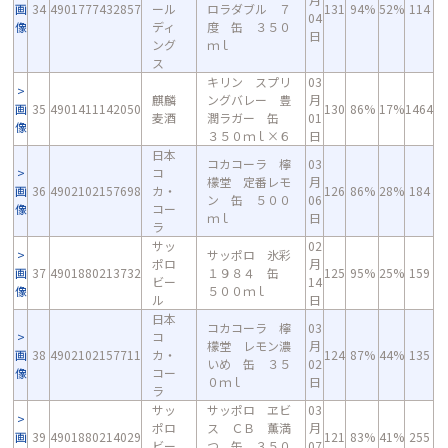
画
34
4901777432857
ール
ロラダブル ７
131
94%
52%
114
04
像
ディ
度 缶 ３５０
日
ング
ｍｌ
ス
キリン スプリ
03
麒麟
ングバレー 豊
月
画
35
4901411142050
130
86%
17%
1464
麦酒
潤ラガー 缶
01
像
３５０ｍｌ×６
日
日本
コカコーラ 檸
03
コ
檬堂 定番レモ
月
画
36
4902102157698
カ・
126
86%
28%
184
ン 缶 ５００
06
像
コー
ｍｌ
日
ラ
サッ
02
サッポロ 氷彩
ポロ
月
画
37
4901880213732
１９８４ 缶
125
95%
25%
159
ビー
14
像
５００ｍｌ
ル
日
日本
コカコーラ 檸
03
コ
檬堂 レモン濃
月
画
38
4902102157711
カ・
124
87%
44%
135
いめ 缶 ３５
02
像
コー
０ｍｌ
日
ラ
サッ
サッポロ ヱビ
03
ポロ
ス ＣＢ 薫満
月
画
39
4901880214029
121
83%
41%
255
ビー
つ 缶 ３５０
07