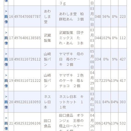
像
３ｇ
日
03
あわ
あわしま堂 柏
月
画
16
4970470087787
しま
348
56%
8%
223
餅粒あん ３個
01
像
堂
日
03
武蔵製菓 団子
武蔵
月
画
17
4976406138585
ミックス た
344
102%
8%
112
製菓
03
像
れ・あん ３本
日
05
山崎
ヤマザキ 母の
月
画
18
4903110729112
製パ
日 苺のケ－
334
0%
9%
427
08
像
ン
キ ２個
日
04
山崎
ヤマザキ ２色
月
画
19
4903110721222
製パ
のケ－キ 苺＆
317
225%
13%
417
29
像
ン
チョコ ２個
日
03
ネス
ネスレ日本 キ
月
画
20
4902201183093
レ日
ットカット １
311
84%
84%
303
01
像
本
１枚
日
田口食品 オラ
04
田口
ンジェ 王様の
月
画
21
4582532206106
306
143%
13%
532
食品
極上ロールケー
26
像
キ ６個
日