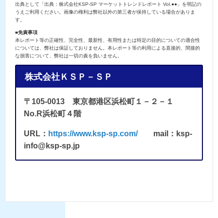
出典として「出典：株式会社KSP-SP マーケットトレンドレポート Vol.●●」を明記の
うえご利用ください。画像の権利は弊社以外の第三者が保持している場合がありま
す。
■免責事項
本レポート等の正確性、完全性、最新性、有用性または特定の目的についての適合性
については、弊社は保証しておりません。本レポート等の利用による直接的、間接的
な損害について、弊社は一切の責を負いません。
株式会社ＫＳＰ－ＳＰ
〒105-0013 東京都港区浜松町１－２－１
No.R浜松町４階
URL：
https://www.ksp-sp.com/
mail：ksp-
info@ksp-sp.jp