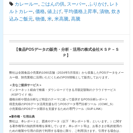
カレールー
,
ごはんの供
,
スーパー
,
ふりかけ
,
レト
ルトカレー
,
価格
,
値上げ
,
平均価格上昇率
,
漬物
,
炊き
込みご飯元
,
物価
,
米
,
米高騰
,
高騰
【食品POSデータの販売・分析・活用の株式会社ＫＳＰ－Ｓ
Ｐ】
弊社は全国食品小売業約1060店舗（2024年5月現在）から収集したPOSデータをメー
カー様、卸売業様に活用いただくためのPOS情報として販売しております。
＜主なご提供サービス＞
インターネット経由で検索・ダウンロードできる月額定額制のクラウドサービス
（KSPワイド 他）
価格分析や競合分析など特定のテーマに絞って提供するPOS分析レポート
得意先様のPOSデータ活用支援を行うPOSデータ専門分析ツール（CCMC_S）
小売業様のPOSデータ開示を支援するための専門ツール（SUP-LINK）
■著作権・引用出典
弊社は、本レポートと、図表やデータ（以下「本レポート等」といいます。）に関す
る著作権等の知的所有権を保有しています。本レポート等は、お客さまが私的使用の
ための複製や引用の目的で利用する場合に限り、ご利用頂けます。引用する場合は、