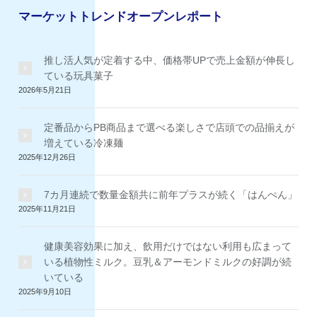
イ
マーケットトレンドオープンレポート
ブ
推し活人気が定着する中、価格帯UPで売上金額が伸長し
ている玩具菓子
2026年5月21日
定番品からPB商品まで選べる楽しさで店頭での品揃えが
増えている冷凍麺
2025年12月26日
7カ月連続で数量金額共に前年プラスが続く「はんぺん」
2025年11月21日
健康美容効果に加え、飲用だけではない利用も広まって
いる植物性ミルク。豆乳＆アーモンドミルクの好調が続
いている
2025年9月10日