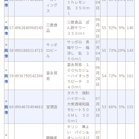
ｔｈレモン
04
像
ィング
缶 ３５０ｍ
日
ス
ｌ
06
三菱食品 ぽ
三菱食
月
画
57
4962840968543
ん酢サワー
55
92%
9%
140
品
28
像
３５０ｍｌ
日
サッポロ 男
07
サッポ
梅サワー 梅
月
画
58
4901880214715
ロビー
55
73%
29%
143
涼し 缶 ３
04
像
ル
５０ｍｌ
日
富永貿易 １
06
００％カジュ
富永貿
月
画
59
4936790542306
ーハイすっき
54
72%
9%
161
易
28
像
りピーチ ３
日
４０ｍｌ
タカラ 焼酎
ハイボール
07
大衆酒場和風
月
画
60
4904670494663
宝酒造
53
68%
5%
155
モヒート５０
18
像
０ＭＬ ５０
日
０ｍｌ
キリン 華よ
い パイン＆
07
麒麟麦
オレンジスパ
月