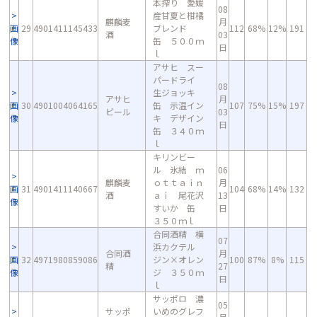
本搾り 愛媛
08
産甘夏と柑橘
麒麟麦
月
画
29
4901411145433
ブレンド
112
68%
12%
191
酒
03
像
缶 ５００ｍ
日
ｌ
アサヒ スー
パードライ
08
生ジョッキ
アサヒ
月
画
30
4901004064165
缶 示温イン
107
75%
15%
197
ビール
03
像
キ デザイン
日
缶 ３４０ｍ
ｌ
キリンビー
ル 氷結 ｍ
06
麒麟麦
ｏｔｔａｉｎ
月
画
31
4901411140667
104
68%
14%
132
酒
ａｉ 尾花沢
13
像
すいか 缶
日
３５０ｍｌ
合同酒精 横
07
浜カクテル
合同酒
月
画
32
4971980859086
ジン×オレン
100
87%
8%
115
精
27
像
ジ ３５０ｍ
日
ｌ
サッポロ 濃
05
サッポ
いめのグレフ