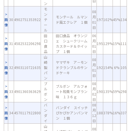
日
ン
モ
08
ン
モンテール ルマン
月
画
30
4902751353922
テ
197
102%
45%
134
ド風エクレア １個
01
像
ー
日
ル
田
田口食品 オランジ
06
口
ェ シュークリーム
月
画
31
4582532206298
195
129%
15%
111
食
カスタード＆ホイッ
01
像
品
プ １個
日
山
08
崎
ヤマザキ ア－モン
月
画
32
4903110721635
製
ドクランブルのサン
192
154%
6%
105
01
像
パ
ドケ－キ
日
ン
ブ
08
ブルボン アルフォ
ル
月
画
33
4901360363629
ート和栗モンブラン
190
135%
59%
298
ボ
02
像
味 １３６ｇ
ン
日
バ
08
バンダイ スイッチ
ン
月
画
34
4570117922800
ぴかぴかアンパンマ
188
378%
16%
337
ダ
12
像
ン １個
イ
日
山
08