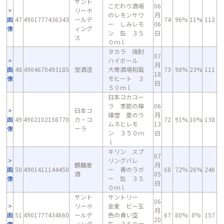
サント
こだわり酒場
06
リーホ
のレモンサワ
月
画
47
4901777436343
ールデ
74
96%
11%
112
ー しみレモ
06
像
ィング
ン 缶 ３５
日
ス
０ｍｌ
タカラ 焼酎
07
ハイボール
月
画
48
4904670493185
宝酒造
大衆酒場和風
73
98%
23%
111
18
像
モヒート ３
日
５０ｍｌ
日本コカコー
ラ 季節の檸
06
日本コ
檬堂 夏のラ
月
画
49
4902102158770
カ・コ
72
91%
10%
138
ムネとレモ
13
像
ーラ
ン ３５０ｍ
日
ｌ
キリン スプ
07
リングバレ
麒麟麦
月
画
50
4901411144450
ー 青のラガ
68
72%
26%
246
酒
05
像
ー 缶 ３５
日
０ｍｌ
サント
サントリー
06
リーホ
金麦 ビー玉
月
画
51
4901777434660
ールデ
色の青い空
67
80%
8%
157
20
像
ィング
缶 ３５０ｍ