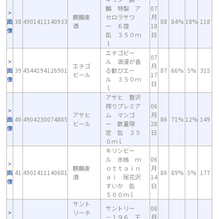
麟 特製 ア
07
麒麟麦
セロラサワ
月
画
38
4901411140933
88
84%
18%
118
酒
ー ６度
18
像
缶 ３５０ｍ
日
ｌ
エチゴビー
07
ル 浪漫が香
エチゴ
月
画
39
4544194126901
る歓びエー
87
66%
5%
315
ビール
17
像
ル ３５０ｍ
日
ｌ
アサヒ 贅沢
搾りプレミア
06
アサヒ
ム マンゴ
月
画
40
4904230074885
86
71%
12%
149
ビール
ー 数量限
28
像
定 缶 ３５
日
０ｍｌ
キリンビー
ル 氷結 ｍ
06
麒麟麦
ｏｔｔａｉｎ
月
画
41
4901411140681
86
89%
5%
177
酒
ａｉ 尾花沢
14
像
すいか 缶
日
５００ｍｌ
サント
サントリー
08
リーホ
－１９６ 王
月