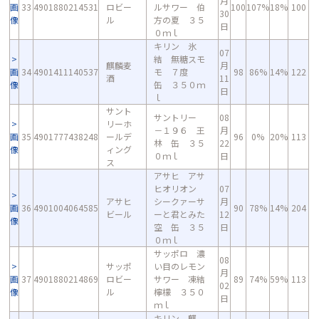
月
画
33
4901880214531
ロビー
ルサワー 伯
100
107%
18%
100
30
像
ル
方の夏 ３５
日
０ｍｌ
キリン 氷
07
結 無糖スモ
麒麟麦
月
画
34
4901411140537
モ ７度
98
86%
14%
122
酒
11
像
缶 ３５０ｍ
日
ｌ
サント
サントリー
08
リーホ
－１９６ 王
月
画
35
4901777438248
ールデ
96
0%
20%
113
林 缶 ３５
22
像
ィング
０ｍｌ
日
ス
アサヒ アサ
ヒオリオン
07
アサヒ
シークァーサ
月
画
36
4901004064585
90
78%
14%
204
ビール
ーと君とみた
12
像
空 缶 ３５
日
０ｍｌ
サッポロ 濃
08
サッポ
い目のレモン
月
画
37
4901880214869
ロビー
サワー 凍結
89
74%
59%
113
02
像
ル
檸檬 ３５０
日
ｍｌ
キリン 麒