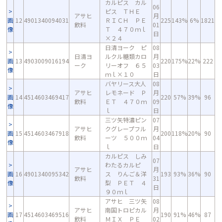
カルピス カル
06
ピス ＴＨＥ
アサヒ
月
画
12
4901340094031
ＲＩＣＨ ＰＥ
225
143%
6%
1821
飲料
01
像
Ｔ ４７０ｍｌ
日
×２４
日清ヨーク ピ
08
日清ヨ
ルクル糖類カロ
月
画
13
4903009016194
220
175%
22%
222
ーク
リーオフ ６５
03
像
ｍｌ×１０
日
バヤリース大人
08
アサヒ
レモネード Ｐ
月
画
14
4514603469417
220
57%
39%
96
飲料
ＥＴ ４７０ｍ
09
像
ｌ
日
三ツ矢特濃ピン
07
アサヒ
クグレープフル
月
画
15
4514603467918
200
118%
20%
90
飲料
ーツ ５００ｍ
04
像
ｌ
日
カルピス しみ
07
わたるカルピ
アサヒ
月
画
16
4901340095342
ス りんご＆洋
193
93%
36%
90
飲料
31
像
梨 ＰＥＴ ４
日
９０ｍｌ
アサヒ 三ツ矢
08
アサヒ
南国トロピカル
月
画
17
4514603469516
190
91%
46%
87
飲料
ＭＩＸ ＰＥ
02