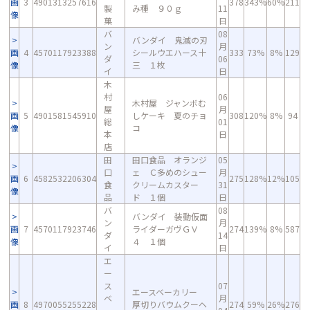
画
3
4901313257616
378
343%
60%
211
製
み種 ９０ｇ
11
像
菓
日
バ
08
バンダイ 鬼滅の刃
ン
月
画
4
4570117923388
シールウエハース十
333
73%
8%
129
ダ
06
像
三 １枚
イ
日
木
村
06
木村屋 ジャンボむ
屋
月
画
5
4901581545910
しケーキ 夏のチョ
308
120%
8%
94
総
01
像
コ
本
日
店
田
田口食品 オランジ
05
口
ェ Ｃ多めのシュー
月
画
6
4582532206304
275
128%
12%
105
食
クリームカスター
31
像
品
ド １個
日
バ
08
バンダイ 装動仮面
ン
月
画
7
4570117923746
ライダーガヴＧＶ
274
139%
8%
587
ダ
14
像
４ １個
イ
日
エ
ー
ス
07
エースベーカリー
ベ
月
画
8
4970055255228
厚切りバウムクーヘ
274
59%
26%
276