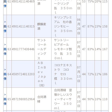
画
61
4901411140469
53
75%
20%
115
酒
ークリング
04
像
缶 ３５０ｍ
日
ｌ
キリンプレミ
06
アム 杜の香
麒麟麦
月
画
62
4901411140315
ジンモヒー
47
87%
23%
158
酒
28
像
ト ３５０ｍ
日
ｌ
サント
サントリー
07
リーホ
ビアボール
月
画
63
4901777438446
ールデ
レモネード割
47
83%
14%
167
11
像
ィング
り 缶 ３５
日
ス
０ｍｌ
ＡＢ
コロナエキス
ＩｎＢ
07
トラ コロ
ｅｖ
月
画
64
4589724813203
ナ セロ
44
72%
11%
186
Ｊａｐ
13
像
瓶 ３３０ｍ
ａｎ
日
ｌ
（同）
合同酒精 昔
07
懐かしいスウ
合同酒
月
画
65
4971980852964
ィーティーサ
44
90%
10%
110
精
10
像
ワー ３５０
日
ｍｌ