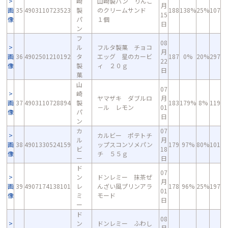
崎
山崎製パン りんご
月
画
35
4903110723523
製
のクリームサンド
188
138%
25%
107
15
像
パ
１個
日
ン
フ
08
ル
フルタ製菓 チョコ
月
画
36
4902501210192
タ
エッグ 星のカービ
187
0%
20%
297
22
像
製
ィ ２０ｇ
日
菓
山
07
崎
ヤマザキ ダブルロ
月
画
37
4903110728894
製
183
179%
8%
119
－ル レモン
01
像
パ
日
ン
カ
07
カルビー ポテトチ
ル
月
画
38
4901330524159
ップスコンソメパン
179
97%
80%
101
ビ
18
像
チ ５５ｇ
ー
日
ド
07
ン
ドンレミー 抹茶ぜ
月
画
39
4907174138101
レ
んざい風プリンアラ
178
96%
25%
197
01
像
ミ
モード
日
ー
ド
08
ン
ドンレミー ふわし
月