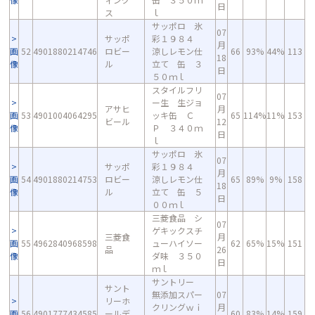
日
ス
ｌ
サッポロ 氷
07
サッポ
彩１９８４
月
画
52
4901880214746
ロビー
涼しレモン仕
66
93%
44%
113
18
像
ル
立て 缶 ３
日
５０ｍｌ
スタイルフリ
07
ー生 生ジョ
アサヒ
月
画
53
4901004064295
ッキ缶 Ｃ
65
114%
11%
153
ビール
12
像
Ｐ ３４０ｍ
日
ｌ
サッポロ 氷
07
サッポ
彩１９８４
月
画
54
4901880214753
ロビー
涼しレモン仕
65
89%
9%
158
18
像
ル
立て 缶 ５
日
００ｍｌ
三菱食品 シ
07
ゲキックスチ
三菱食
月
画
55
4962840968598
ューハイソー
62
65%
15%
151
品
26
像
ダ味 ３５０
日
ｍｌ
サントリー
サント
無添加スパー
07
リーホ
クリングｗｉ
月
画
56
4901777434585
ールデ
60
83%
14%
159