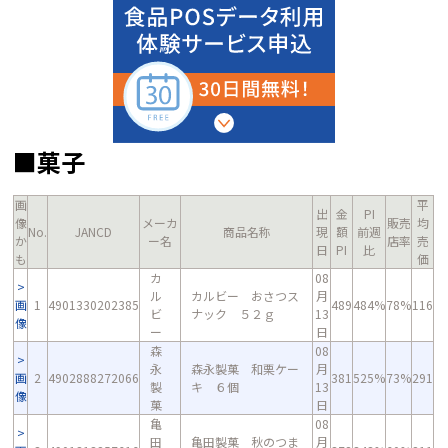
■菓子
画
平
出
金
PI
像
メーカ
販売
均
No.
JANCD
商品名称
現
額
前週
か
ー名
店率
売
日
PI
比
も
価
カ
08
ル
カルビー おさつス
月
画
1
4901330202385
489
484%
78%
116
ビ
ナック ５２ｇ
13
像
ー
日
森
08
永
森永製菓 和栗ケー
月
画
2
4902888272066
381
525%
73%
291
製
キ ６個
13
像
菓
日
亀
08
田
亀田製菓 秋のつま
月