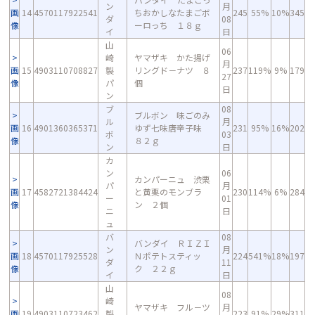
ン
月
画
14
4570117922541
ちおかしなたまごボ
245
55%
10%
345
ダ
08
像
ーロっち １８ｇ
イ
日
山
06
崎
ヤマザキ かた揚げ
月
画
15
4903110708827
製
リングド－ナツ ８
237
119%
9%
179
27
像
パ
個
日
ン
ブ
08
ブルボン 味ごのみ
ル
月
画
16
4901360365371
ゆず七味唐辛子味
231
95%
16%
202
ボ
03
像
８２ｇ
ン
日
カ
ン
06
カンパーニュ 渋栗
パ
月
画
17
4582721384424
と黄栗のモンブラ
230
114%
6%
284
ー
01
像
ン ２個
ニ
日
ュ
バ
08
バンダイ ＲＩＺＩ
ン
月
画
18
4570117925528
Ｎポテトスティッ
224
541%
18%
197
ダ
11
像
ク ２２ｇ
イ
日
山
08
崎
ヤマザキ フル－ツ
月
画
19
4903110723462
製
223
91%
29%
311