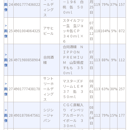
－１９６ 白
月
画
24
4901777436022
ールデ
119
79%
37%
157
桃 缶 ５０
25
像
ィング
０ｍｌ
日
ス
スタイルフリ
07
ー生 生ジョ
アサヒ
月
画
25
4901004064325
ッキ缶ＣＰ
118
104%
5%
872
ビール
12
像
３４０ｍｌ×
日
６
合同酒精 Ｎ
ＩＰＰＯＮ
07
合同酒
ＰＲＥＭＩＵ
月
画
26
4971980858904
113
88%
9%
112
精
Ｍ 山梨県産
31
像
すもも ３５
日
０ｍｌ
サント
マスターズド
08
リーホ
リームＬＥ＃
月
画
27
4901777438170
ールデ
113
63%
30%
257
３７ 缶 ３
01
像
ィング
５０ｍｌ
日
ス
ＣＧＣ直輸入
08
シジシ
り インペリ
月
画
28
4901870647561
ージャ
アルガードハ
112
79%
15%
177
04
像
パン
イボール ３
日
３０ｍｌ