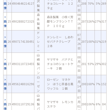
沢
月
画
24
4904646214127
チョコレート １２
208
70%
5%
269
製
07
像
９ｇ
菓
日
森
08
森永製菓 小枝＜芳
永
月
画
25
4902888272325
醇モンブラン＞ＴＴ
207
326%
27%
317
製
16
像
Ｐ １００ｇ
菓
日
ド
07
ン
ドンレミー しあわ
月
画
26
4907174138491
レ
せバナナクレープ
207
108%
31%
219
26
像
ミ
２本
日
ー
山
08
崎
ヤマザキ バナナと
月
画
27
4903110723455
製
チョコのショ－トケ
201
93%
29%
302
01
像
パ
－キ ２個
日
ン
ロ
08
ローゼン マネケ
ー
月
画
28
4956248016296
ン ほうじ茶香る栗
200
168%
7%
152
ゼ
14
像
ワッフル １個
ン
日
山
07
崎
ヤマザキ レモンカ
月
画
29
4903110729136
製
200
106%
6%
84
ステラ
01
像
パ