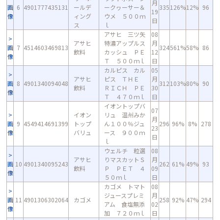
月
画
6
4901777435131
ールデ
ークヮーサー＆
335
126%
12%
96
19
像
ィング
ウメ ５００ｍ
日
ス
ｌ
アサヒ 三ツ矢
08
アサヒ
特濃アップルス
月
画
7
4514603469813
324
561%
58%
86
飲料
カッシュ ＰＥ
12
像
Ｔ ５００ｍｌ
日
カルピス カル
05
アサヒ
ピス ＴＨＥ
月
画
8
4901340094048
312
103%
80%
90
飲料
ＲＩＣＨ ＰＥ
30
像
Ｔ ４７０ｍｌ
日
イオントップバ
07
イオン
リュ 温州みか
月
画
9
4549414691399
トップ
ん１００％ジュ
296
96%
8%
278
23
像
バリュ
ース ９００ｍ
日
ｌ
ウェルチ 粒選
08
アサヒ
りマスカットＳ
月
画
10
4901340095243
262
61%
49%
93
飲料
Ｐ ＰＥＴ ４
09
像
５０ｍｌ
日
カゴメ トマト
08
ジュースプレミ
月
画
11
4901306302064
カゴメ
258
92%
47%
294
アム 食塩無添
02
像
加 ７２０ｍｌ
日