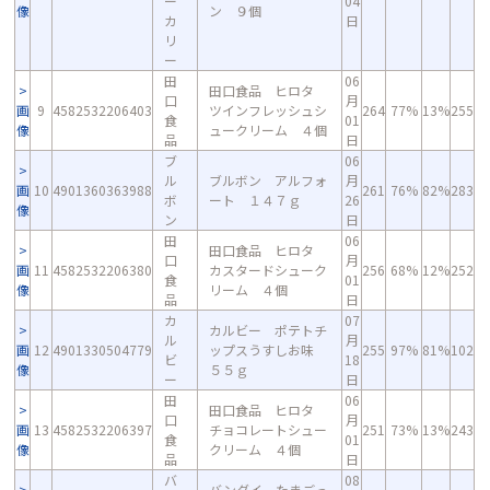
ー
04
像
ン ９個
カ
日
リ
ー
田
06
田口食品 ヒロタ
口
月
画
9
4582532206403
ツインフレッシュシ
264
77%
13%
255
食
01
像
ュークリーム ４個
品
日
ブ
06
ル
ブルボン アルフォ
月
画
10
4901360363988
261
76%
82%
283
ボ
ート １４７ｇ
26
像
ン
日
田
06
田口食品 ヒロタ
口
月
画
11
4582532206380
カスタードシューク
256
68%
12%
252
食
01
像
リーム ４個
品
日
カ
07
カルビー ポテトチ
ル
月
画
12
4901330504779
ップスうすしお味
255
97%
81%
102
ビ
18
像
５５ｇ
ー
日
田
06
田口食品 ヒロタ
口
月
画
13
4582532206397
チョコレートシュー
251
73%
13%
243
食
01
像
クリーム ４個
品
日
バ
08
バンダイ たまごっ