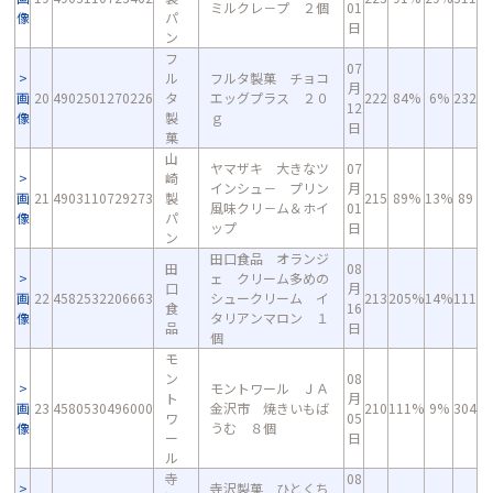
ミルクレ－プ ２個
01
像
パ
日
ン
フ
07
ル
フルタ製菓 チョコ
月
画
20
4902501270226
タ
エッグプラス ２０
222
84%
6%
232
12
像
製
ｇ
日
菓
山
ヤマザキ 大きなツ
07
崎
インシュ－ プリン
月
画
21
4903110729273
製
215
89%
13%
89
風味クリ－ム＆ホイ
01
像
パ
ップ
日
ン
田口食品 オランジ
田
08
ェ クリーム多めの
口
月
画
22
4582532206663
シュークリーム イ
213
205%
14%
111
食
16
像
タリアンマロン １
品
日
個
モ
ン
08
モントワール ＪＡ
ト
月
画
23
4580530496000
金沢市 焼きいもば
210
111%
9%
304
ワ
05
像
うむ ８個
ー
日
ル
寺
08
寺沢製菓 ひとくち