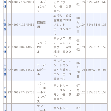
画
19
4901777439054
ールデ
るハイボー
124
62%
44%
347
01
像
ィング
ル 缶 ３５
日
ス
０ｍｌ
本搾り 愛媛
08
産甘夏と柑橘
麒麟麦
月
画
20
4901411145419
ブレンド
124
59%
51%
138
酒
02
像
缶 ３５０ｍ
日
ｌ
サッポロ 濃
08
サッポ
い目のレモン
月
画
21
4901880214876
ロビー
サワー 凍結
121
87%
23%
152
02
像
ル
檸檬 ５００
日
ｍｌ
サッポロ シ
06
サッポ
ン・レモン
月
画
22
4901880214579
ロビー
爽やか香るレ
121
130%
20%
106
20
像
ル
モン 缶 ３
日
５０ｍｌ
サント
サントリー
07
リーホ
－１９６ レ
月
画
23
4901777435766
ールデ
120
81%
39%
157
モン 缶 ５
25
像
ィング
００ｍｌ
日
ス
サント
サントリー
07
リーホ