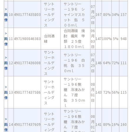
サント
サントリー
07
リーホ
－１９６ シ
月
画
10
4901777435803
ールデ
ャインマスカ
167
80%
34%
157
25
像
ィング
ット 缶 ５
日
ス
００ｍｌ
合同酒精 焼
06
合同酒
酎 颯爽 甲
月
画
11
4971980846383
147
100%
5%
948
精
類 ２５度
03
像
１８００ｍｌ
日
サント
サントリー
07
リーホ
－１９６ 白
月
画
12
4901777436008
ールデ
146
64%
72%
111
桃 缶 ３５
25
像
ィング
０ｍｌ
日
ス
サントリー
サント
－１９６無
08
リーホ
糖 冷凍みか
月
画
13
4901777437586
ールデ
143
72%
56%
115
ん ７度
01
像
ィング
缶 ３５０ｍ
日
ス
ｌ
サントリー
サント
－１９６無
08
リーホ
糖 冷凍みか
月
画
14
4901777437609
ールデ
141
80%
16%
160
ん ７度
01
像
ィング