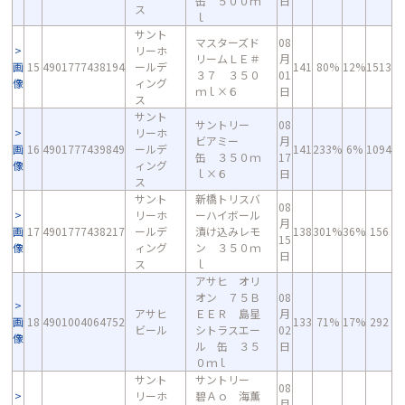
缶 ５００ｍ
日
ス
ｌ
サント
マスターズド
08
リーホ
リームＬＥ＃
月
画
15
4901777438194
ールデ
141
80%
12%
1513
３７ ３５０
01
像
ィング
ｍｌ×６
日
ス
サント
サントリー
08
リーホ
ビアミー
月
画
16
4901777439849
ールデ
141
233%
6%
1094
缶 ３５０ｍ
17
像
ィング
ｌ×６
日
ス
サント
新橋トリスバ
08
リーホ
ーハイボール
月
画
17
4901777438217
ールデ
漬け込みレモ
138
301%
36%
156
15
像
ィング
ン ３５０ｍ
日
ス
ｌ
アサヒ オリ
オン ７５Ｂ
08
アサヒ
ＥＥＲ 島星
月
画
18
4901004064752
133
71%
17%
292
ビール
シトラスエー
02
像
ル 缶 ３５
日
０ｍｌ
サント
サントリー
08
リーホ
碧Ａｏ 海薫
月