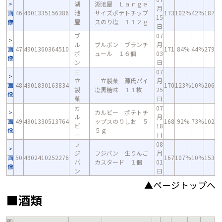
湖
湖池屋 Ｌａｒｇｅ
月
画
46
4901335156386
池
サイズポテトチップ
173
102%
42%
187
15
像
屋
スのり塩 １１２ｇ
日
ブ
07
ル
ブルボン ブランチ
月
画
47
4901360364510
171
84%
44%
279
ボ
ュール １６個
03
像
ン
日
三
07
立
三立製菓 源氏パイ
月
画
48
4901830163834
170
123%
10%
206
製
塩黒糖味 １１枚
25
像
菓
日
カ
07
カルビー ポテトチ
ル
月
画
49
4901330513764
ップスのりしお ５
168
92%
73%
102
ビ
18
像
５ｇ
ー
日
フ
08
ジ
フジパン 生りんご
月
画
50
4902410252276
167
107%
10%
153
パ
カスタード １個
01
像
ン
日
▲ページトップへ
■酒類
画