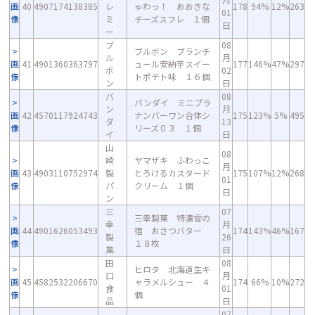
画
40
4907174138385
レ
ゅわっ！ おおきな
178
94%
12%
263
01
像
ミ
チーズスフレ １個
日
ー
ブ
08
ブルボン ブランチ
ル
月
画
41
4901360363797
ュール安納芋スイー
177
146%
47%
297
ボ
02
像
トポテト味 １６個
ン
日
バ
08
バンダイ ミニプラ
ン
月
画
42
4570117924743
ナンバーワン合体シ
175
123%
5%
495
ダ
13
像
リーズ０３ １個
イ
日
山
08
崎
ヤマザキ ふわっこ
月
画
43
4903110752974
製
とろけるカスタード
175
107%
12%
268
01
像
パ
クリーム １個
日
ン
三
07
三幸製菓 特濃雪の
幸
月
画
44
4901626053493
宿 おさつバター
174
143%
46%
167
製
26
像
１８枚
菓
日
田
08
ヒロタ 北海道生キ
口
月
画
45
4582532206670
ャラメルシュー ４
174
66%
10%
272
食
01
像
個
品
日
07