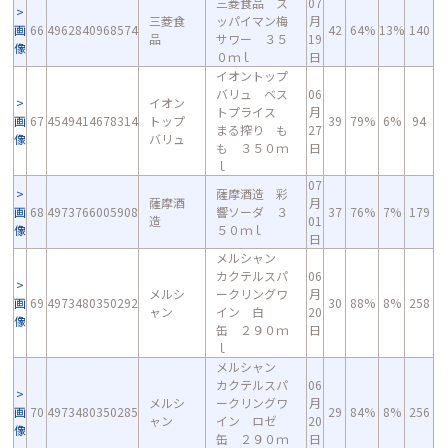
三菱食品 ス
07
三菱食
ッパイマン梅
月
画
66
4962840968574
42
64%
13%
140
品
サワー ３５
19
像
０ｍｌ
日
イオントップ
バリュ ベス
06
イオン
トプライス
月
画
67
4549414678314
トップ
39
79%
6%
94
まる搾り も
27
像
バリュ
も ３５０ｍ
日
ｌ
07
薩摩酒造 彩
薩摩酒
月
画
68
4973766005908
響ソーダ ３
37
76%
7%
179
造
01
像
５０ｍｌ
日
メルシャン
カクテルスパ
06
メルシ
ークリングワ
月
画
69
4973480350292
30
88%
8%
258
ャン
イン 白
20
像
缶 ２９０ｍ
日
ｌ
メルシャン
カクテルスパ
06
メルシ
ークリングワ
月
画
70
4973480350285
29
84%
8%
256
ャン
イン ロゼ
20
像
缶 ２９０ｍ
日