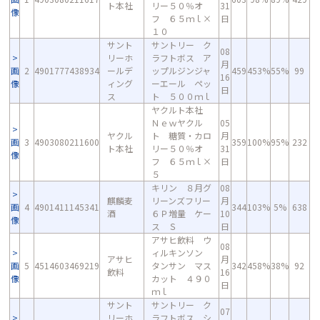
ト本社
リー５０％オ
31
像
フ ６５ｍｌ×
日
１０
サント
サントリー ク
08
リーホ
ラフトボス ア
月
画
2
4901777438934
ールデ
ップルジンジャ
459
453%
55%
99
16
像
ィング
ーエール ペッ
日
ス
ト ５００ｍｌ
ヤクルト本社
Ｎｅｗヤクル
05
ヤクル
ト 糖質・カロ
月
画
3
4903080211600
359
100%
95%
232
ト本社
リー５０％オ
31
像
フ ６５ｍｌ×
日
５
キリン ８月グ
08
麒麟麦
リーンズフリー
月
画
4
4901411145341
344
103%
5%
638
酒
６Ｐ増量 ケー
10
像
ス Ｓ
日
アサヒ飲料 ウ
08
ィルキンソン
アサヒ
月
画
5
4514603469219
タンサン マス
342
458%
38%
92
飲料
16
像
カット ４９０
日
ｍｌ
サント
サントリー ク
07
リーホ
ラフトボス シ