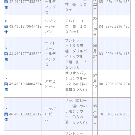
画
42
4901777438262
ールデ
85
0%
12%
158
林 缶 ５０
22
像
ィング
０ｍｌ
日
ス
05
シジシ
ＣＧＣ コ
月
画
43
4901870647417
ージャ
ロ 白 １０
84
99%
13%
475
28
像
パン
００ｍｌ
日
サントリー
サント
－１９６無
06
リーホ
糖 ダブルパ
月
画
44
4901777435339
ールデ
83
83%
15%
116
イナップル
27
像
ィング
７度 缶 ３
日
ス
５０ｍｌ
オリオンパッ
07
ションフルー
アサヒ
月
画
45
4901004064554
ツとあの日の
80
73%
20%
204
ビール
12
像
告白３５０ｍ
日
ｌ
サッポロビー
ル 濃いめの
05
サッポ
レモンサワ
月
画
46
4901880214517
ロビー
78
84%
22%
100
ー 伯方の
30
像
ル
夏 ３５０ｍ
日
ｌ
サントリー