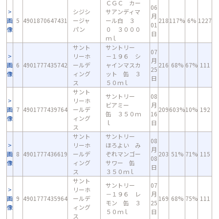
ＣＧＣ カー
06
シジシ
サアンディマ
月
画
5
4901870647431
ージャ
ール白 ３
218
117%
6%
1227
01
像
パン
０ ３０００
日
ｍｌ
サント
サントリー
07
リーホ
－１９６ シ
月
画
6
4901777435742
ールデ
ャインマスカ
216
68%
67%
111
25
像
ィング
ット 缶 ３
日
ス
５０ｍｌ
サント
サントリー
08
リーホ
ビアミー
月
画
7
4901777439764
ールデ
209
603%
10%
192
缶 ３５０ｍ
16
像
ィング
ｌ
日
ス
サント
サントリー
08
リーホ
ほろよい み
月
画
8
4901777436619
ールデ
ぞれマンゴー
203
51%
71%
115
08
像
ィング
サワー 缶
日
ス
３５０ｍｌ
サント
サントリー
07
リーホ
－１９６ レ
月
画
9
4901777435964
ールデ
169
68%
75%
111
モン 缶 ３
25
像
ィング
５０ｍｌ
日
ス