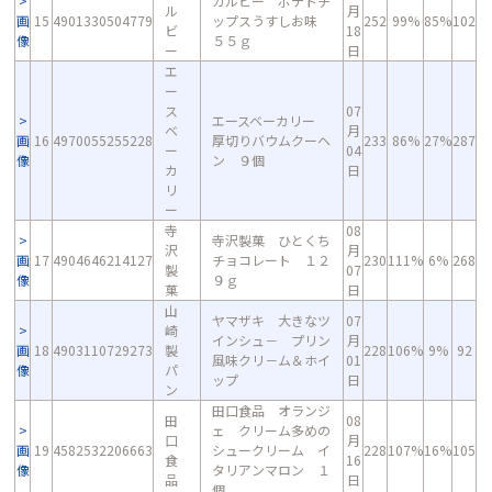
カルビー ポテトチ
ル
月
画
15
4901330504779
ップスうすしお味
252
99%
85%
102
ビ
18
像
５５ｇ
ー
日
エ
ー
ス
07
エースベーカリー
ベ
月
画
16
4970055255228
厚切りバウムクーヘ
233
86%
27%
287
ー
04
像
ン ９個
カ
日
リ
ー
寺
08
寺沢製菓 ひとくち
沢
月
画
17
4904646214127
チョコレート １２
230
111%
6%
268
製
07
像
９ｇ
菓
日
山
ヤマザキ 大きなツ
07
崎
インシュ－ プリン
月
画
18
4903110729273
製
228
106%
9%
92
風味クリ－ム＆ホイ
01
像
パ
ップ
日
ン
田口食品 オランジ
田
08
ェ クリーム多めの
口
月
画
19
4582532206663
シュークリーム イ
228
107%
16%
105
食
16
像
タリアンマロン １
品
日
個