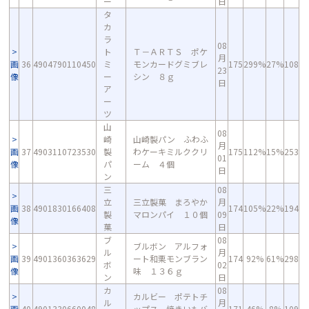
ー
日
タ
カ
ラ
08
ト
Ｔ－ＡＲＴＳ ポケ
月
画
36
4904790110450
ミ
モンカードグミブレ
175
299%
27%
108
23
像
ー
シン ８ｇ
日
ア
ー
ツ
山
08
崎
山崎製パン ふわふ
月
画
37
4903110723530
製
わケーキミルククリ
175
112%
15%
253
01
像
パ
ーム ４個
日
ン
三
08
立
三立製菓 まろやか
月
画
38
4901830166408
174
105%
22%
194
製
マロンパイ １０個
09
像
菓
日
ブ
08
ブルボン アルフォ
ル
月
画
39
4901360363629
ート和栗モンブラン
174
92%
61%
298
ボ
02
像
味 １３６ｇ
ン
日
カ
08
カルビー ポテトチ
ル
月
画
40
4901330660048
ップス 焼きいもバ
171
46%
8%
109