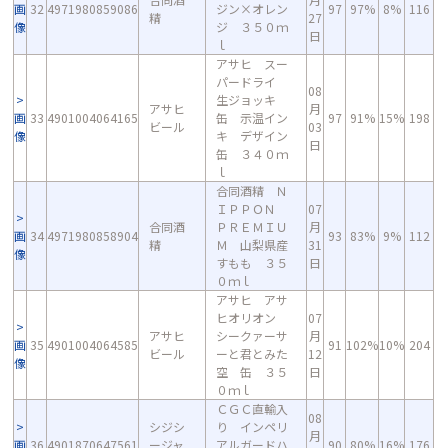
画
32
4971980859086
ジン×オレン
97
97%
8%
116
精
27
像
ジ ３５０ｍ
日
ｌ
アサヒ スー
パードライ
08
生ジョッキ
アサヒ
月
画
33
4901004064165
缶 示温イン
97
91%
15%
198
ビール
03
像
キ デザイン
日
缶 ３４０ｍ
ｌ
合同酒精 Ｎ
ＩＰＰＯＮ
07
合同酒
ＰＲＥＭＩＵ
月
画
34
4971980858904
93
83%
9%
112
精
Ｍ 山梨県産
31
像
すもも ３５
日
０ｍｌ
アサヒ アサ
ヒオリオン
07
アサヒ
シークァーサ
月
画
35
4901004064585
91
102%
10%
204
ビール
ーと君とみた
12
像
空 缶 ３５
日
０ｍｌ
ＣＧＣ直輸入
08
シジシ
り インペリ
月
画
36
4901870647561
ージャ
アルガードハ
90
80%
16%
176