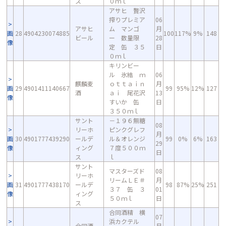
ス
０ｍｌ
アサヒ 贅沢
搾りプレミア
06
アサヒ
ム マンゴ
月
画
28
4904230074885
100
117%
9%
148
ビール
ー 数量限
28
像
定 缶 ３５
日
０ｍｌ
キリンビー
ル 氷結 ｍ
06
麒麟麦
ｏｔｔａｉｎ
月
画
29
4901411140667
99
95%
12%
127
酒
ａｉ 尾花沢
13
像
すいか 缶
日
３５０ｍｌ
サント
－１９６無糖
08
リーホ
ピンクグレフ
月
画
30
4901777439290
ールデ
ル＆オレンジ
99
0%
6%
163
29
像
ィング
７度５００ｍ
日
ス
ｌ
サント
マスターズド
08
リーホ
リームＬＥ＃
月
画
31
4901777438170
ールデ
98
87%
25%
251
３７ 缶 ３
01
像
ィング
５０ｍｌ
日
ス
合同酒精 横
07
浜カクテル
合同酒
月