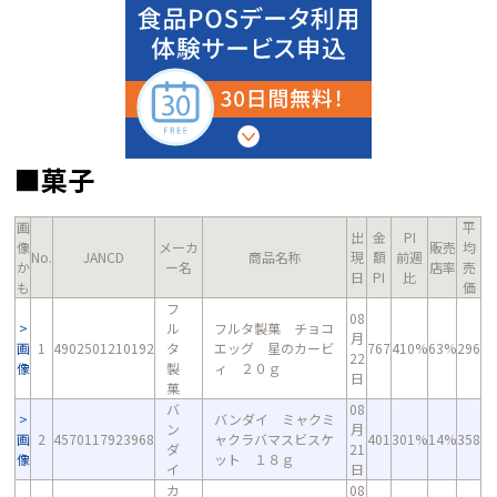
■菓子
画
平
出
金
PI
像
メーカ
販売
均
No.
JANCD
商品名称
現
額
前週
か
ー名
店率
売
日
PI
比
も
価
フ
08
ル
フルタ製菓 チョコ
月
画
1
4902501210192
タ
エッグ 星のカービ
767
410%
63%
296
22
像
製
ィ ２０ｇ
日
菓
バ
08
バンダイ ミャクミ
ン
月
画
2
4570117923968
ャクラバマスビスケ
401
301%
14%
358
ダ
21
像
ット １８ｇ
イ
日
カ
08