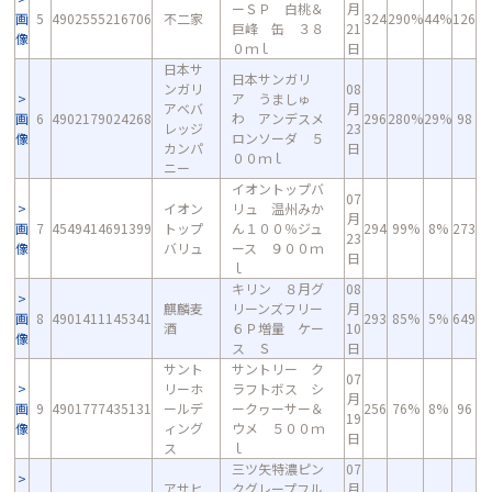
ーＳＰ 白桃＆
月
画
5
4902555216706
不二家
324
290%
44%
126
巨峰 缶 ３８
21
像
０ｍｌ
日
日本サ
日本サンガリ
ンガリ
08
ア うましゅ
アベバ
月
画
6
4902179024268
わ アンデスメ
296
280%
29%
98
レッジ
23
像
ロンソーダ ５
カンパ
日
００ｍｌ
ニー
イオントップバ
07
イオン
リュ 温州みか
月
画
7
4549414691399
トップ
ん１００％ジュ
294
99%
8%
273
23
像
バリュ
ース ９００ｍ
日
ｌ
キリン ８月グ
08
麒麟麦
リーンズフリー
月
画
8
4901411145341
293
85%
5%
649
酒
６Ｐ増量 ケー
10
像
ス Ｓ
日
サント
サントリー ク
07
リーホ
ラフトボス シ
月
画
9
4901777435131
ールデ
ークヮーサー＆
256
76%
8%
96
19
像
ィング
ウメ ５００ｍ
日
ス
ｌ
三ツ矢特濃ピン
07
アサヒ
クグレープフル
月