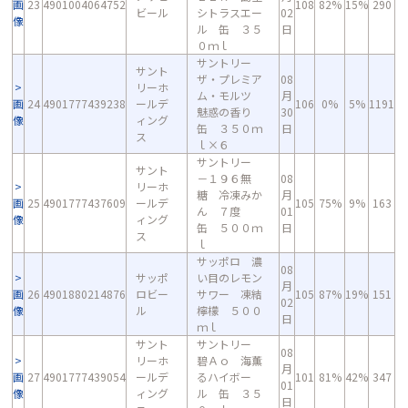
画
23
4901004064752
108
82%
15%
290
ビール
シトラスエー
02
像
ル 缶 ３５
日
０ｍｌ
サントリー
サント
ザ・プレミア
08
リーホ
ム・モルツ
月
画
24
4901777439238
ールデ
106
0%
5%
1191
魅惑の香り
30
像
ィング
缶 ３５０ｍ
日
ス
ｌ×６
サントリー
サント
－１９６無
08
リーホ
糖 冷凍みか
月
画
25
4901777437609
ールデ
105
75%
9%
163
ん ７度
01
像
ィング
缶 ５００ｍ
日
ス
ｌ
サッポロ 濃
08
サッポ
い目のレモン
月
画
26
4901880214876
ロビー
サワー 凍結
105
87%
19%
151
02
像
ル
檸檬 ５００
日
ｍｌ
サント
サントリー
08
リーホ
碧Ａｏ 海薫
月
画
27
4901777439054
ールデ
るハイボー
101
81%
42%
347
01
像
ィング
ル 缶 ３５
日