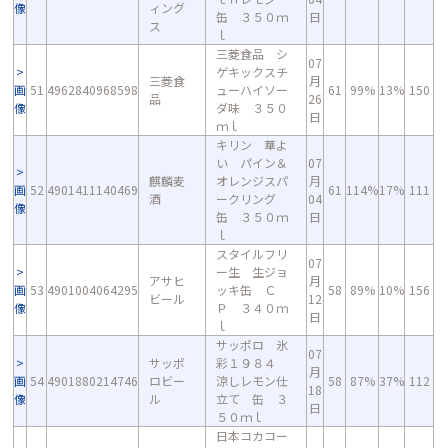
像
ィング
缶 ３５０ｍ
日
ス
ｌ
三菱食品 シ
07
ゲキックスチ
三菱食
月
画
51
4962840968598
ューハイソー
61
99%
13%
150
品
26
像
ダ味 ３５０
日
ｍｌ
キリン 華よ
い パイン＆
07
麒麟麦
オレンジスパ
月
画
52
4901411140469
61
114%
17%
111
酒
ークリング
04
像
缶 ３５０ｍ
日
ｌ
スタイルフリ
07
ー生 生ジョ
アサヒ
月
画
53
4901004064295
ッキ缶 Ｃ
58
89%
10%
156
ビール
12
像
Ｐ ３４０ｍ
日
ｌ
サッポロ 氷
07
サッポ
彩１９８４
月
画
54
4901880214746
ロビー
涼しレモン仕
58
87%
37%
112
18
像
ル
立て 缶 ３
日
５０ｍｌ
日本コカコー