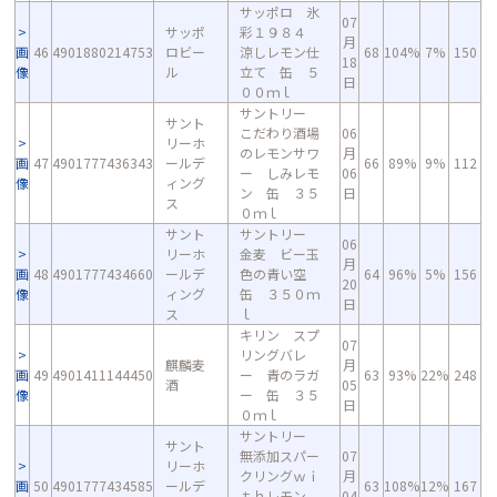
サッポロ 氷
07
サッポ
彩１９８４
月
画
46
4901880214753
ロビー
涼しレモン仕
68
104%
7%
150
18
像
ル
立て 缶 ５
日
００ｍｌ
サントリー
サント
こだわり酒場
06
リーホ
のレモンサワ
月
画
47
4901777436343
ールデ
66
89%
9%
112
ー しみレモ
06
像
ィング
ン 缶 ３５
日
ス
０ｍｌ
サント
サントリー
06
リーホ
金麦 ビー玉
月
画
48
4901777434660
ールデ
色の青い空
64
96%
5%
156
20
像
ィング
缶 ３５０ｍ
日
ス
ｌ
キリン スプ
07
リングバレ
麒麟麦
月
画
49
4901411144450
ー 青のラガ
63
93%
22%
248
酒
05
像
ー 缶 ３５
日
０ｍｌ
サントリー
サント
無添加スパー
07
リーホ
クリングｗｉ
月
画
50
4901777434585
ールデ
63
108%
12%
167
ｔｈレモン
04