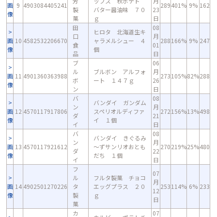
芳
ップス 秋ポテト
月
画
9
4903084405241
289
401%
9%
162
製
バター醤油味 ７０
23
像
菓
ｇ
日
田
08
ヒロタ 北海道生キ
口
月
画
10
4582532206670
ャラメルシュー ４
288
166%
9%
247
食
01
像
個
品
日
ブ
06
ル
ブルボン アルフォ
月
画
11
4901360363988
273
105%
82%
288
ボ
ート １４７ｇ
26
像
ン
日
バ
08
バンダイ ガンダム
ン
月
画
12
4570117917806
スペリオルディファ
272
156%
13%
498
ダ
21
像
イ １個
イ
日
バ
08
バンダイ きぐるみ
ン
月
画
13
4570117921612
～ずサンリオおとも
270
219%
25%
480
ダ
22
像
だち １個
イ
日
フ
07
ル
フルタ製菓 チョコ
月
画
14
4902501270226
タ
エッグプラス ２０
253
114%
6%
233
12
像
製
ｇ
日
菓
カ
07