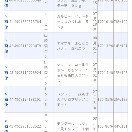
ビ
15
像
ター味 ５５ｇ
ー
日
カ
07
カルビー ポテトチ
ル
月
画
41
4901330513764
ップスのりしお ５
170
101%
76%
102
ビ
18
像
５ｇ
ー
日
山
08
崎
ヤマザキ まるごと
月
画
42
4903110723479
製
170
132%
14%
191
バナナ 塩バニラ
01
像
パ
日
ン
山
ヤマザキ ロ－ルち
07
崎
ゃん ももクリ－ム
月
画
43
4903110728924
製
170
141%
15%
103
＆もも果肉入りソ－
01
像
パ
ス
日
ン
ド
07
ン
ドンレミー 抹茶ぜ
月
画
44
4907174138101
レ
んざい風プリンアラ
170
95%
26%
198
01
像
ミ
モード
日
ー
モ
08
ン
モンテール ルマン
月
画
45
4902751353922
テ
169
86%
44%
131
ド風エクレア １個
01
像
ー