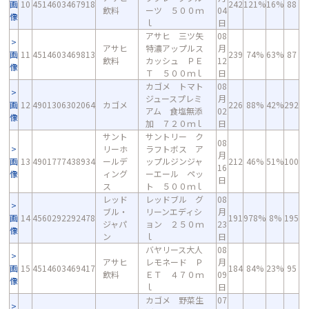
画
10
4514603467918
242
121%
16%
88
飲料
ーツ ５００ｍ
04
像
ｌ
日
アサヒ 三ツ矢
08
アサヒ
特濃アップルス
月
画
11
4514603469813
239
74%
63%
87
飲料
カッシュ ＰＥ
12
像
Ｔ ５００ｍｌ
日
カゴメ トマト
08
ジュースプレミ
月
画
12
4901306302064
カゴメ
226
88%
42%
292
アム 食塩無添
02
像
加 ７２０ｍｌ
日
サント
サントリー ク
08
リーホ
ラフトボス ア
月
画
13
4901777438934
ールデ
ップルジンジャ
212
46%
51%
100
16
像
ィング
ーエール ペッ
日
ス
ト ５００ｍｌ
レッド
レッドブル グ
08
ブル・
リーンエディシ
月
画
14
4560292292478
191
978%
8%
195
ジャパ
ョン ２５０ｍ
23
像
ン
ｌ
日
バヤリース大人
08
アサヒ
レモネード Ｐ
月
画
15
4514603469417
184
84%
23%
95
飲料
ＥＴ ４７０ｍ
09
像
ｌ
日
カゴメ 野菜生
07