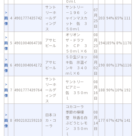
０ｍｌ
サント
サントリー
07
リーホ
－１９６ シ
月
画
4
4901777435742
ールデ
ャインマスカ
203
94%
65%
111
25
像
ィング
ット 缶 ３
日
ス
５０ｍｌ
オリオン
08
アサヒ
ザ・ドラフ
月
画
5
4901004064738
194
185%
8%
1176
ビール
ト ＣＰ ３
23
像
５０ｍｌ×６
日
ＳＤ生ジョッ
08
アサヒ
キ缶 示温イ
月
画
6
4901004064172
190
80%
13%
1116
ビール
ンキ ３４０
02
像
ｍｌ×６
日
サント
サントリー
08
リーホ
ビアミー
月
画
7
4901777439764
ールデ
188
90%
10%
192
缶 ３５０ｍ
16
像
ィング
ｌ
日
ス
コカコーラ
季節の檸檬
08
日本コ
堂 秋香る白
月
画
8
4902102159210
カ・コ
177
67%
42%
141
ぶどうとレモ
14
像
ーラ
ン ３５０ｍ
日
ｌ