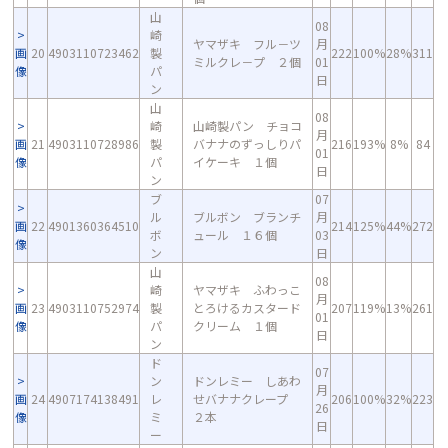
山
08
崎
ヤマザキ フル－ツ
月
画
20
4903110723462
製
222
100%
28%
311
ミルクレ－プ ２個
01
像
パ
日
ン
山
08
崎
山崎製パン チョコ
月
画
21
4903110728986
製
バナナのずっしりパ
216
193%
8%
84
01
像
パ
イケーキ １個
日
ン
ブ
07
ル
ブルボン ブランチ
月
画
22
4901360364510
214
125%
44%
272
ボ
ュール １６個
03
像
ン
日
山
08
崎
ヤマザキ ふわっこ
月
画
23
4903110752974
製
とろけるカスタード
207
119%
13%
261
01
像
パ
クリーム １個
日
ン
ド
07
ン
ドンレミー しあわ
月
画
24
4907174138491
レ
せバナナクレープ
206
100%
32%
223
26
像
ミ
２本
日
ー