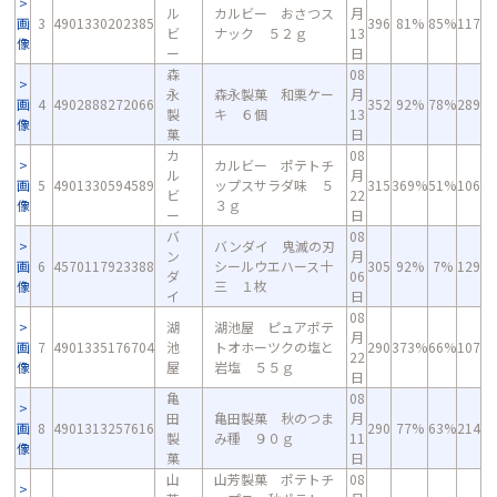
ル
カルビー おさつス
月
画
3
4901330202385
396
81%
85%
117
ビ
ナック ５２ｇ
13
像
ー
日
森
08
永
森永製菓 和栗ケー
月
画
4
4902888272066
352
92%
78%
289
製
キ ６個
13
像
菓
日
カ
08
カルビー ポテトチ
ル
月
画
5
4901330594589
ップスサラダ味 ５
315
369%
51%
106
ビ
22
像
３ｇ
ー
日
バ
08
バンダイ 鬼滅の刃
ン
月
画
6
4570117923388
シールウエハース十
305
92%
7%
129
ダ
06
像
三 １枚
イ
日
08
湖
湖池屋 ピュアポテ
月
画
7
4901335176704
池
トオホーツクの塩と
290
373%
66%
107
22
像
屋
岩塩 ５５ｇ
日
亀
08
田
亀田製菓 秋のつま
月
画
8
4901313257616
290
77%
63%
214
製
み種 ９０ｇ
11
像
菓
日
山
山芳製菓 ポテトチ
08