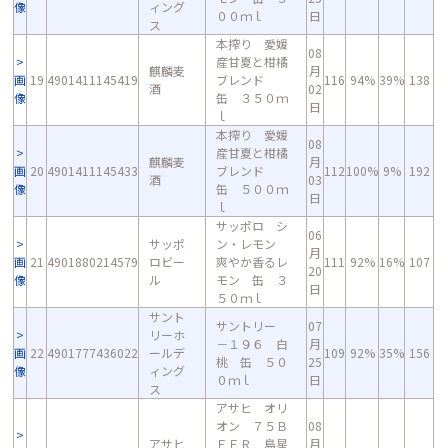
像
ィング
００ｍｌ
日
ス
本搾り 愛媛
08
産甘夏と柑橘
麒麟麦
月
画
19
4901411145419
ブレンド
116
94%
39%
138
酒
02
像
缶 ３５０ｍ
日
ｌ
本搾り 愛媛
08
産甘夏と柑橘
麒麟麦
月
画
20
4901411145433
ブレンド
112
100%
9%
192
酒
03
像
缶 ５００ｍ
日
ｌ
サッポロ シ
06
サッポ
ン・レモン
月
画
21
4901880214579
ロビー
爽やか香るレ
111
92%
16%
107
20
像
ル
モン 缶 ３
日
５０ｍｌ
サント
サントリー
07
リーホ
－１９６ 白
月
画
22
4901777436022
ールデ
109
92%
35%
156
桃 缶 ５０
25
像
ィング
０ｍｌ
日
ス
アサヒ オリ
オン ７５Ｂ
08
アサヒ
ＥＥＲ 島星
月