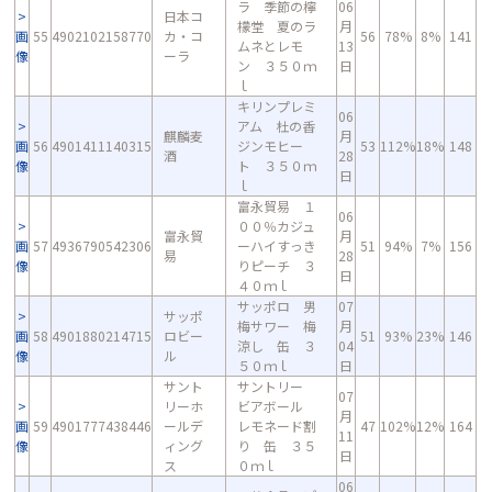
ラ 季節の檸
06
日本コ
檬堂 夏のラ
月
画
55
4902102158770
カ・コ
56
78%
8%
141
ムネとレモ
13
像
ーラ
ン ３５０ｍ
日
ｌ
キリンプレミ
06
アム 杜の香
麒麟麦
月
画
56
4901411140315
ジンモヒー
53
112%
18%
148
酒
28
像
ト ３５０ｍ
日
ｌ
富永貿易 １
06
００％カジュ
富永貿
月
画
57
4936790542306
ーハイすっき
51
94%
7%
156
易
28
像
りピーチ ３
日
４０ｍｌ
サッポロ 男
07
サッポ
梅サワー 梅
月
画
58
4901880214715
ロビー
51
93%
23%
146
涼し 缶 ３
04
像
ル
５０ｍｌ
日
サント
サントリー
07
リーホ
ビアボール
月
画
59
4901777438446
ールデ
レモネード割
47
102%
12%
164
11
像
ィング
り 缶 ３５
日
ス
０ｍｌ
06