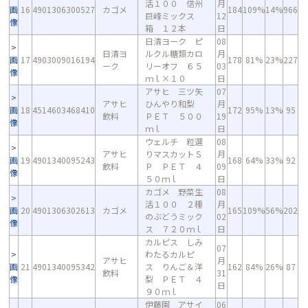
活１００ 信州
月
画
16
4901306300527
カゴメ
184
109%
14%
966
巨峰ミックス
12
像
箱 １２本
日
日清ヨーク ピ
08
日清ヨ
ルクル糖類カロ
月
画
17
4903009016194
178
81%
23%
227
ーク
リーオフ ６５
03
像
ｍｌ×１０
日
アサヒ 三ツ矢
07
アサヒ
ひんやり和梨
月
画
18
4514603468410
172
95%
13%
95
飲料
ＰＥＴ ５００
19
像
ｍｌ
日
ウェルチ 粒選
08
アサヒ
りマスカットＳ
月
画
19
4901340095243
168
64%
33%
92
飲料
Ｐ ＰＥＴ ４
09
像
５０ｍｌ
日
カゴメ 野菜生
08
活１００ ２種
月
画
20
4901306302613
カゴメ
165
109%
56%
202
のぶどうミック
02
像
ス ７２０ｍｌ
日
カルピス しみ
07
わたるカルピ
アサヒ
月
画
21
4901340095342
ス りんご＆洋
162
84%
26%
87
飲料
31
像
梨 ＰＥＴ ４
日
９０ｍｌ
伊藤園 アサイ
06