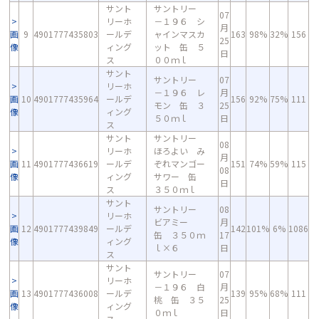
サント
サントリー
07
リーホ
－１９６ シ
月
画
9
4901777435803
ールデ
ャインマスカ
163
98%
32%
156
25
像
ィング
ット 缶 ５
日
ス
００ｍｌ
サント
サントリー
07
リーホ
－１９６ レ
月
画
10
4901777435964
ールデ
156
92%
75%
111
モン 缶 ３
25
像
ィング
５０ｍｌ
日
ス
サント
サントリー
08
リーホ
ほろよい み
月
画
11
4901777436619
ールデ
ぞれマンゴー
151
74%
59%
115
08
像
ィング
サワー 缶
日
ス
３５０ｍｌ
サント
サントリー
08
リーホ
ビアミー
月
画
12
4901777439849
ールデ
142
101%
6%
1086
缶 ３５０ｍ
17
像
ィング
ｌ×６
日
ス
サント
サントリー
07
リーホ
－１９６ 白
月
画
13
4901777436008
ールデ
139
95%
68%
111
桃 缶 ３５
25
像
ィング
０ｍｌ
日
ス