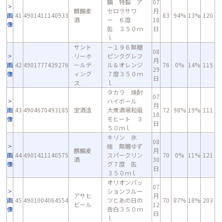
麟 特製 ア
07
麒麟麦
セロラサワ
月
画
41
4901411140933
83
94%
13%
120
酒
ー ６度
18
像
缶 ３５０ｍ
日
ｌ
サント
－１９６無糖
08
リーホ
ピンクグレフ
月
画
42
4901777439276
ールデ
ル＆オレンジ
76
0%
14%
115
29
像
ィング
７度３５０ｍ
日
ス
ｌ
タカラ 焼酎
07
ハイボール
月
画
43
4904670493185
宝酒造
大衆酒場和風
72
98%
19%
111
18
像
モヒート ３
日
５０ｍｌ
キリン 氷
08
結 無糖ゆず
麒麟麦
月
画
44
4901411140575
スパークリン
70
0%
11%
121
酒
30
像
グ７度 缶
日
３５０ｍｌ
オリオンパッ
07
ションフルー
アサヒ
月
画
45
4901004064554
ツとあの日の
70
87%
18%
203
ビール
12
像
告白３５０ｍ
日
ｌ