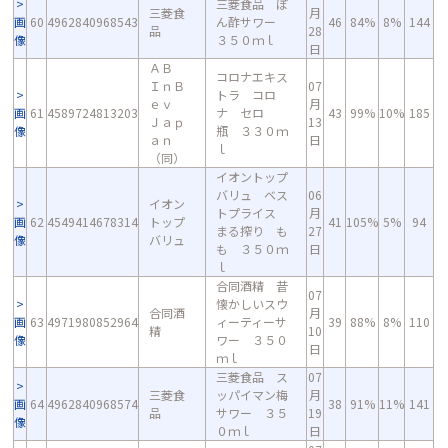
三菱食品 ぽ
三菱食
月
画
60
4962840968543
ん酢サワー
46
84%
8%
144
品
28
像
３５０ｍｌ
日
ＡＢ
コロナエキス
ＩｎＢ
07
トラ コロ
ｅｖ
月
画
61
4589724813203
ナ セロ
43
99%
10%
185
Ｊａｐ
13
像
瓶 ３３０ｍ
ａｎ
日
ｌ
（同）
イオントップ
バリュ ベス
06
イオン
トプライス
月
画
62
4549414678314
トップ
41
105%
5%
94
まる搾り も
27
像
バリュ
も ３５０ｍ
日
ｌ
合同酒精 昔
07
懐かしいスウ
合同酒
月
画
63
4971980852964
ィーティーサ
39
88%
8%
110
精
10
像
ワー ３５０
日
ｍｌ
三菱食品 ス
07
三菱食
ッパイマン梅
月
画
64
4962840968574
38
91%
11%
141
品
サワー ３５
19
像
０ｍｌ
日