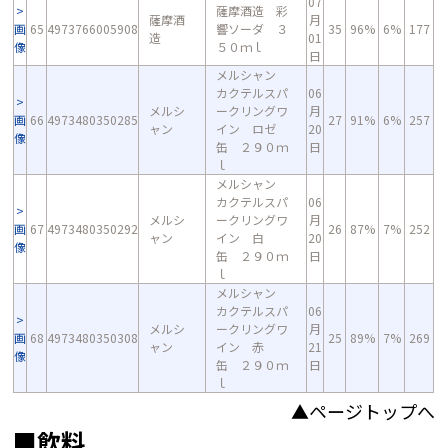
07
薩摩酒造 彩
薩摩酒
月
画
65
4973766005908
響ソーダ ３
35
96%
6%
177
造
01
像
５０ｍｌ
日
メルシャン
カクテルスパ
06
メルシ
ークリングワ
月
画
66
4973480350285
27
91%
6%
257
ャン
イン ロゼ
20
像
缶 ２９０ｍ
日
ｌ
メルシャン
カクテルスパ
06
メルシ
ークリングワ
月
画
67
4973480350292
26
87%
7%
252
ャン
イン 白
20
像
缶 ２９０ｍ
日
ｌ
メルシャン
カクテルスパ
06
メルシ
ークリングワ
月
画
68
4973480350308
25
89%
7%
269
ャン
イン 赤
21
像
缶 ２９０ｍ
日
ｌ
▲ページトップへ
■飲料