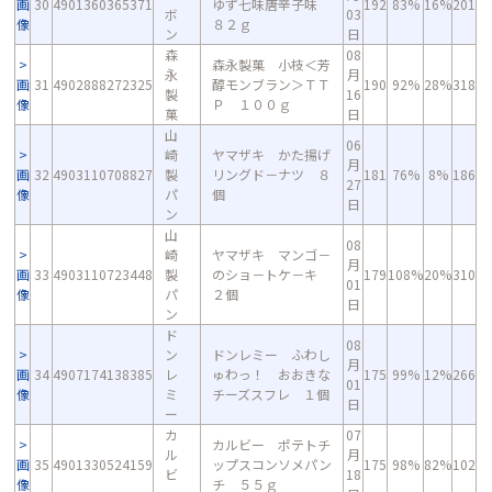
画
30
4901360365371
ゆず七味唐辛子味
192
83%
16%
201
ボ
03
像
８２ｇ
ン
日
森
08
森永製菓 小枝＜芳
永
月
画
31
4902888272325
醇モンブラン＞ＴＴ
190
92%
28%
318
製
16
像
Ｐ １００ｇ
菓
日
山
06
崎
ヤマザキ かた揚げ
月
画
32
4903110708827
製
リングド－ナツ ８
181
76%
8%
186
27
像
パ
個
日
ン
山
08
崎
ヤマザキ マンゴ－
月
画
33
4903110723448
製
のショ－トケ－キ
179
108%
20%
310
01
像
パ
２個
日
ン
ド
08
ン
ドンレミー ふわし
月
画
34
4907174138385
レ
ゅわっ！ おおきな
175
99%
12%
266
01
像
ミ
チーズスフレ １個
日
ー
カ
07
カルビー ポテトチ
ル
月
画
35
4901330524159
ップスコンソメパン
175
98%
82%
102
ビ
18
像
チ ５５ｇ