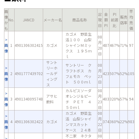
画
平
出
金
PI
像
販売
均
No.
JANCD
メーカー名
商品名称
現
額
前週
か
店率
売
日
PI
比
も
価
カゴメ 野菜生
08
活１００ 山梨
月
画
1
4901306302415
カゴメ
シャインＭミッ
487
467%
71%
97
20
像
クス １９５ｍ
日
ｌ
サント
サントリー ク
08
リーホ
ラフトボス カ
月
画
2
4901777439702
ールデ
423
507%
52%
105
フェモカ ペッ
23
像
ィング
ト ５００ｍｌ
日
ス
カルピスソーダ
08
アサヒ
オレンジ＆ピー
月
画
3
4901340095748
403
320%
57%
94
飲料
チ ＰＥＴ ４
23
像
５０ｍｌ
日
カゴメ 野菜生
08
活 山梨シャイ
月
画
4
4901306302422
カゴメ
374
360%
22%
983
ンマスカット
22
像
ケース ２４本
日
不二家 ネクタ
08