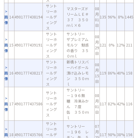
サント
マスターズド
08
リーホ
リームＬＥ＃
月
画
14
4901777438194
ールデ
135
96%
8%
1445
３７ ３５０
01
像
ィング
ｍｌ×６
日
ス
サント
サントリー
08
リーホ
ザプレミアム
月
画
15
4901777439191
ールデ
モルツ 魅惑
121
0%
12%
211
29
像
ィング
の香り ３５
日
ス
０ｍｌ
サント
新橋トリスバ
08
リーホ
ーハイボール
月
画
16
4901777438217
ールデ
漬け込みレモ
119
86%
40%
158
15
像
ィング
ン ３５０ｍ
日
ス
ｌ
サントリー
サント
－１９６無
08
リーホ
糖 冷凍みか
月
画
17
4901777437586
ールデ
117
82%
42%
116
ん ７度
01
像
ィング
缶 ３５０ｍ
日
ス
ｌ
サント
サントリー
07
リーホ
－１９６ レ
月
画
18
4901777435766
ールデ
117
98%
38%
156
モン 缶 ５
25