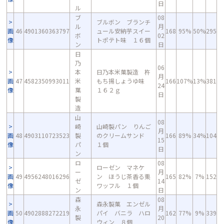
日
ル
ブ
08
ブルボン ブランチ
ル
月
画
46
4901360363797
ュール安納芋スイー
168
95%
50%
295
ボ
02
像
トポテト味 １６個
ン
日
日
乃
06
本
日乃本米菓製造 杵
月
画
47
4582350993011
米
もち揚しょうゆ味
166
107%
13%
381
24
像
菓
１６２ｇ
日
製
造
山
08
崎
山崎製パン りんご
月
画
48
4903110723523
製
のクリームサンド
166
89%
34%
104
15
像
パ
１個
日
ン
ロ
08
ローゼン マネケ
ー
月
画
49
4956248016296
ン ほうじ茶香る栗
165
82%
7%
152
ゼ
14
像
ワッフル １個
ン
日
森
08
森永製菓 エンゼル
永
月
画
50
4902888272219
パイ バニラ ハロ
162
77%
9%
339
製
20
像
ウィン ８個