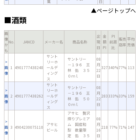
菓
日
▲ページトップへ
■酒類
画
出
金
PI
像
販売
平均
No.
JANCD
メーカー名
商品名称
現
額
前週
か
店率
売価
日
PI
比
も
サント
サントリー
08
リーホ
－１９６ 王
月
画
1
4901777438248
ールデ
327
340%
77%
113
林 缶 ３５
22
像
ィング
０ｍｌ
日
ス
サント
サントリー
08
リーホ
－１９６ 王
月
画
2
4901777438262
ールデ
283
333%
33%
159
林 缶 ５０
22
像
ィング
０ｍｌ
日
ス
アサヒ 贅沢
搾りプレミア
08
アサヒ
ム 国産和
月
画
3
4904230075110
218
77%
71%
147
ビール
梨 数量限
16
像
定 缶 ３５
日