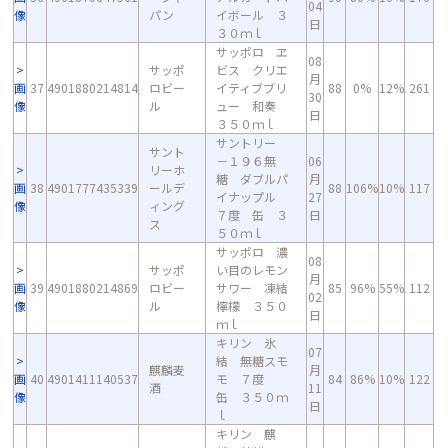
04
像
パン
イボール ３
日
３０ｍｌ
サッポロ ヱ
08
サッポ
ビス クリエ
月
画
37
4901880214814
ロビー
イティブブリ
88
0%
12%
261
30
像
ル
ュー 和奏
日
３５０ｍｌ
サントリー
サント
－１９６無
06
リーホ
糖 ダブルパ
月
画
38
4901777435339
ールデ
88
106%
10%
117
イナップル
27
像
ィング
７度 缶 ３
日
ス
５０ｍｌ
サッポロ 濃
08
サッポ
い目のレモン
月
画
39
4901880214869
ロビー
サワー 凍結
85
96%
55%
112
02
像
ル
檸檬 ３５０
日
ｍｌ
キリン 氷
07
結 無糖スモ
麒麟麦
月
画
40
4901411140537
モ ７度
84
86%
10%
122
酒
11
像
缶 ３５０ｍ
日
ｌ
キリン 麒