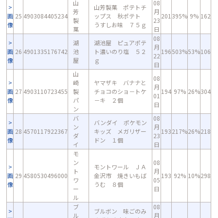
山
08
山芳製菓 ポテトチ
芳
月
画
25
4903084405234
ップス 秋ポテト
201
395%
9%
162
製
23
像
うすしお味 ７５ｇ
菓
日
08
湖
湖池屋 ピュアポテ
月
画
26
4901335176742
池
ト濃いのり塩 ５２
196
503%
53%
106
22
像
屋
ｇ
日
山
08
崎
ヤマザキ バナナと
月
画
27
4903110723455
製
チョコのショ－トケ
194
97%
26%
304
01
像
パ
－キ ２個
日
ン
バ
08
バンダイ ポケモン
ン
月
画
28
4570117922367
キッズ メガリザー
193
217%
26%
218
ダ
23
像
ドン １個
イ
日
モ
ン
08
モントワール ＪＡ
ト
月
画
29
4580530496000
金沢市 焼きいもば
193
92%
10%
298
ワ
05
像
うむ ８個
ー
日
ル
ブ
08
ブルボン 味ごのみ
ル
月