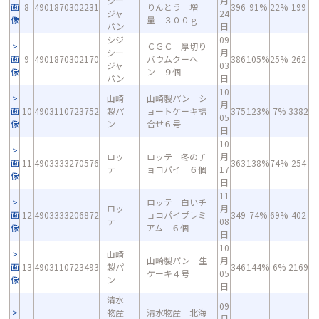
シー
月
画
8
4901870302231
りんとう 増
396
91%
22%
199
ジャ
24
像
量 ３００ｇ
パン
日
シジ
09
ＣＧＣ 厚切り
シー
月
画
9
4901870302170
バウムクーヘ
386
105%
25%
262
ジャ
03
像
ン ９個
パン
日
10
山崎
山崎製パン シ
月
画
10
4903110723752
製パ
ョートケーキ詰
375
123%
7%
3382
05
像
ン
合せ６号
日
10
ロッ
ロッテ 冬のチ
月
画
11
4903333270576
363
138%
74%
254
テ
ョコパイ ６個
17
像
日
11
ロッテ 白いチ
ロッ
月
画
12
4903333206872
ョコパイプレミ
349
74%
69%
402
テ
08
像
アム ６個
日
10
山崎
山崎製パン 生
月
画
13
4903110723493
製パ
346
144%
6%
2169
ケーキ４号
05
像
ン
日
清水
09
物産
清水物産 北海
月