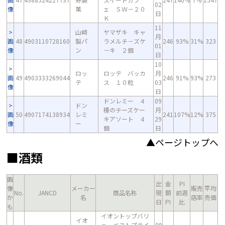
02
像
菓
ェ ＳＷ－２０
日
Ｋ
11
山崎
ヤマザキ キャ
月
画
48
4903110728160
製パ
ラメルチ－ズケ
246
93%
31%
323
01
像
ン
－キ ２個
日
10
ロッ
ロッテ バッカ
月
画
49
4903333269044
246
91%
93%
273
テ
ス １０粒
03
像
日
ドンレミー ４
09
ドン
種のチーズケー
月
画
50
4907174138934
レミ
241
107%
12%
375
キアソート ４
29
像
ー
個
日
▲ページトップへ
■酒類
画
出
金
PI
像
メーカー
販売
平均
No.
JANCD
商品名称
現
額
前週
か
名
店率
売価
日
PI
比
も
イオントップバリ
イオ
ュ ベストプライ
09