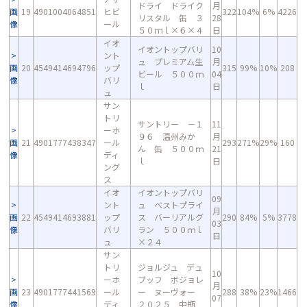
ドライ ドライク
月
画
19
4901004064851
ヒビ
322
104%
6%
4226
リスタル 缶 ３
28
像
ール
５０ｍｌ×６×４
日
イオ
イオントップバリ
10
ント
ュ プレミアム生
月
画
20
4549414694796
ップ
315
99%
10%
208
ビール ５００ｍ
04
像
バリ
ｌ
日
ュ
サン
トリ
サントリー －１
11
ーホ
９６ 温州みか
月
画
21
4901777438347
ール
293
271%
29%
160
ん 缶 ５００ｍ
21
像
ディ
ｌ
日
ング
ス
イオ
イオントップバリ
09
ント
ュ ベストプライ
月
画
22
4549414693881
ップ
ス バーリアルグ
290
84%
5%
3778
03
像
バリ
ラン ５００ｍｌ
日
ュ
×２４
サン
トリ
ジョルジュ デュ
10
ーホ
ブッフ ボジョレ
月
画
23
4901777441569
ール
ー ヌーヴォー
288
38%
23%
1466
07
像
ディ
２０２５ 中瓶