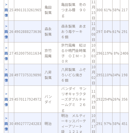
11
亀田製菓 冬の
亀田
月
画
25
4901313261965
つまみ種 ９０
300
61%
58%
217
製菓
15
像
ｇ
日
11
森永製菓 あま
森永
月
画
26
4902888273636
おう苺ケーキ
297
84%
61%
291
製菓
08
像
６個
日
京竹風庵 紅は
10
京竹
るか鳴門金時菓
月
画
27
4520075011634
296
119%
8%
2406
風庵
子 ＯＩＭ－３
03
像
０Ｒ
日
10
八昇製菓 ふぞ
八昇
月
画
28
4977375319890
ろいどら焼き
295
110%
34%
198
製菓
02
像
６個
日
バンダイ サン
11
リオキャラクタ
バン
月
画
29
4570117924972
ーズダブルチャ
292
294%
26%
356
ダイ
19
像
ームグミ ２６
日
ｇ
明治 メルティ
10
ーキッスパーテ
月
画
30
4902777243283
明治
291
97%
58%
451
ィーアソート
17
像
袋 １２１ｇ
日