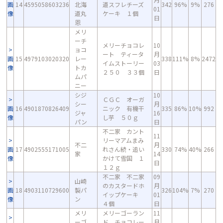
画
14
4595058603236
北海
道スフレチーズ
342
96%
9%
276
01
像
道丸
ケーキ １個
日
恩
メリ
ーチ
メリーチョコレ
10
ョコ
ート ティータ
月
画
15
4979103020320
レー
338
111%
8%
2472
イムストーリー
03
像
トカ
２５０ ３３個
日
ムパ
ニー
シジ
10
ＣＧＣ オーガ
シー
月
画
16
4901870826409
ニック 有機干
335
86%
10%
992
ジャ
16
像
し芋 ５０ｇ
パン
日
不二家 カント
11
リーマアムまみ
不二
月
画
17
4902555171005
れさん続・追い
330
74%
40%
266
家
14
像
かけて雪国 １
日
１２ｇ
不二家 不二家
09
山崎
のカスタードホ
月
画
18
4903110729600
製パ
326
104%
7%
270
イップケーキ
01
像
ン
４個
日
メリ
メリーゴーラン
11
ーゴ
ド チョコレー
月