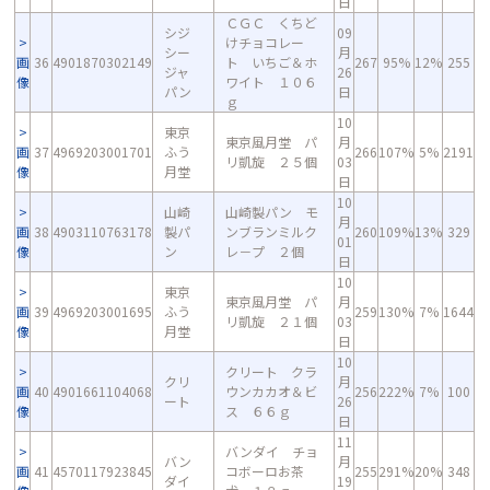
日
ＣＧＣ くちど
シジ
09
けチョコレー
シー
月
画
36
4901870302149
ト いちご＆ホ
267
95%
12%
255
ジャ
26
像
ワイト １０６
パン
日
ｇ
10
東京
東京風月堂 パ
月
画
37
4969203001701
ふう
266
107%
5%
2191
リ凱旋 ２５個
03
像
月堂
日
10
山崎
山崎製パン モ
月
画
38
4903110763178
製パ
ンブランミルク
260
109%
13%
329
01
像
ン
レ－プ ２個
日
10
東京
東京風月堂 パ
月
画
39
4969203001695
ふう
259
130%
7%
1644
リ凱旋 ２１個
03
像
月堂
日
10
クリート クラ
クリ
月
画
40
4901661104068
ウンカカオ＆ビ
256
222%
7%
100
ート
26
像
ス ６６ｇ
日
11
バンダイ チョ
バン
月
画
41
4570117923845
コボーロお茶
255
291%
20%
348
ダイ
19