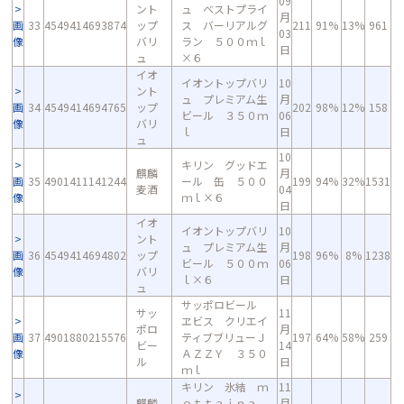
09
ント
ュ ベストプライ
月
画
33
4549414693874
ップ
ス バーリアルグ
211
91%
13%
961
03
像
バリ
ラン ５００ｍｌ
日
ュ
×６
イオ
イオントップバリ
10
ント
ュ プレミアム生
月
画
34
4549414694765
ップ
202
98%
12%
158
ビール ３５０ｍ
06
像
バリ
ｌ
日
ュ
10
キリン グッドエ
麒麟
月
画
35
4901411141244
ール 缶 ５００
199
94%
32%
1531
麦酒
04
像
ｍｌ×６
日
イオ
イオントップバリ
10
ント
ュ プレミアム生
月
画
36
4549414694802
ップ
198
96%
8%
1238
ビール ５００ｍ
06
像
バリ
ｌ×６
日
ュ
サッポロビール
サッ
11
ヱビス クリエイ
ポロ
月
画
37
4901880215576
ティブブリューＪ
197
64%
58%
259
ビー
14
像
ＡＺＺＹ ３５０
ル
日
ｍｌ
キリン 氷結 ｍ
11
麒麟
ｏｔｔａｉｎａ
月