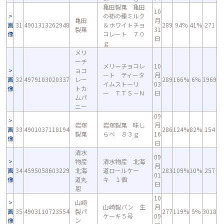
亀田製菓 亀田
10
の柿の種ミルク
亀田
月
画
31
4901313262948
＆ホワイトチョ
289
94%
41%
271
製菓
31
像
コレート ７０
日
ｇ
メリ
ーチ
メリーチョコレ
10
ョコ
ート ティータ
月
画
32
4979103020337
レー
289
166%
6%
1969
イムストーリ
03
像
トカ
ー ＴＴＳ－Ｎ
日
ムパ
ニー
09
岩塚
岩塚製菓 味し
月
画
33
4901037118194
286
124%
82%
154
製菓
らべ ８３ｇ
16
像
日
清水
09
物産
清水物産 北海
月
画
34
4595058603229
北海
道ロールケー
283
109%
10%
257
01
像
道丸
キ １個
日
恩
10
山崎
山崎製パン 生
月
画
35
4903110723554
製パ
277
119%
5%
3018
ケーキ５号
09
像
ン