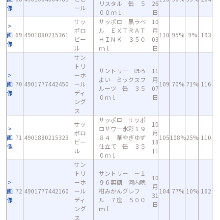
リスタル 缶 ５
26
像
ール
００ｍｌ
日
サッ
サッポロ 黒ラベ
10
ポロ
ル ＥＸＴＲＡＴ
月
画
69
4901880215361
110
95%
9%
193
ビー
ＨＩＮＫ ３５０
03
像
ル
ｍｌ
日
サン
トリ
サントリー ほろ
11
ーホ
よい ミックスフ
月
画
70
4901777442450
ール
109
70%
71%
116
ルーツ 缶 ３５
07
像
ディ
０ｍｌ
日
ング
ス
サッポロ サッポ
サッ
10
ロサワー氷彩１９
ポロ
月
画
71
4901880215323
８４ 華やぎゆず
105
108%
25%
110
ビー
18
像
仕立て 缶 ３５
ル
日
０ｍｌ
サン
トリ
サントリー －１
10
ーホ
９６無糖 河内晩
月
画
72
4901777442160
ール
柑みかんグレフ
104
77%
10%
162
31
像
ディ
ル ７度 ５００
日
ング
ｍｌ
ス