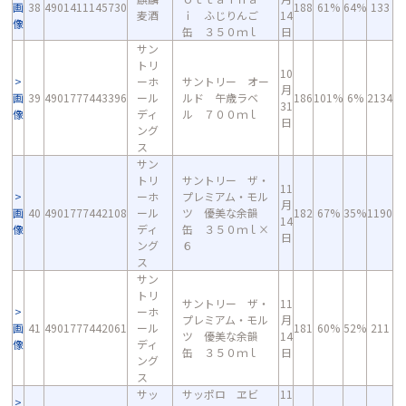
画
38
4901411145730
188
61%
64%
133
麦酒
ｉ ふじりんご
14
像
缶 ３５０ｍｌ
日
サン
トリ
10
ーホ
サントリー オー
月
画
39
4901777443396
ール
ルド 午歳ラベ
186
101%
6%
2134
31
像
ディ
ル ７００ｍｌ
日
ング
ス
サン
トリ
サントリー ザ・
11
ーホ
プレミアム・モル
月
画
40
4901777442108
ール
ツ 優美な余韻
182
67%
35%
1190
14
像
ディ
缶 ３５０ｍｌ×
日
ング
６
ス
サン
トリ
サントリー ザ・
11
ーホ
プレミアム・モル
月
画
41
4901777442061
ール
181
60%
52%
211
ツ 優美な余韻
14
像
ディ
缶 ３５０ｍｌ
日
ング
ス
サッ
サッポロ ヱビ
11