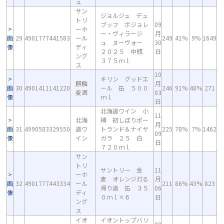
ュ
サン
ジョルジュ デュ
トリ
ブッフ ボジョレ
09
ーホ
ー・ヴィラージ
月
画
29
4901777441583
ール
249
41%
9%
1649
ュ ヌーヴォー
30
像
ディ
２０２５ 中瓶
日
ング
３７５ｍｌ
ス
10
キリン グッドエ
麒麟
月
画
30
4901411141220
ール 缶 ５００
246
91%
48%
271
麦酒
03
像
ｍｌ
日
北海道ワイン 小
11
北海
樽 初しぼりポー
月
画
31
4990583329550
道ワ
トランド＆ナイヤ
225
78%
7%
1462
09
像
イン
ガラ ２５ 白
日
７２０ｍｌ
サン
トリ
サントリー 金
11
ーホ
麦 オレンジ灯る
月
画
32
4901777443334
ール
211
86%
43%
823
帰り道 缶 ３５
06
像
ディ
０ｍｌ×６
日
ング
ス
イオ
イオントップバリ