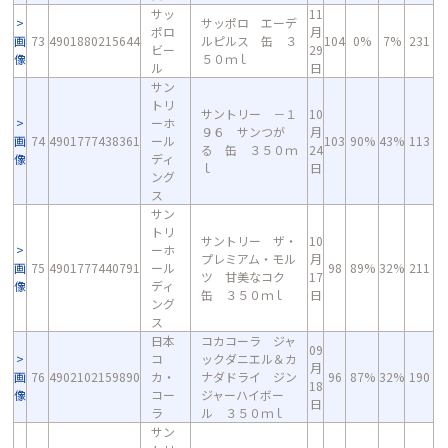
サッ
11
サッポロ エーデ
ポロ
月
画
73
4901880215644
ルピルス 缶 ３
104
0%
7%
231
ビー
29
像
５０ｍｌ
ル
日
サン
トリ
サントリー －１
10
ーホ
９６ サンつが
月
画
74
4901777438361
ール
103
90%
43%
113
る 缶 ３５０ｍ
24
像
ディ
ｌ
日
ング
ス
サン
トリ
サントリー ザ・
10
ーホ
プレミアム・モル
月
画
75
4901777440791
ール
98
89%
32%
211
ツ 甘美なコク
17
像
ディ
缶 ３５０ｍｌ
日
ング
ス
日本
コカコーラ ジャ
09
コ
ックダニエル＆カ
月
画
76
4902102159890
カ・
ナダドライ ジン
96
87%
32%
190
18
像
コー
ジャーハイボー
日
ラ
ル ３５０ｍｌ
サン