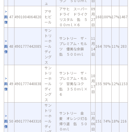
ラン ５００ｍｌ
日
ュ
アサヒ スーパー
09
アサ
ドライ ドライク
月
画
47
4901004064820
ヒビ
168
100%
17%
1467
リスタル 缶 ５
27
像
ール
００ｍｌ×６
日
サン
トリ
サントリー ザ・
11
ーホ
プレミアム・モル
月
画
48
4901777442085
ール
164
70%
11%
283
ツ 優美な余韻
14
像
ディ
缶 ５００ｍｌ
日
ング
ス
サン
トリ
サントリー ザ・
10
ーホ
プレミアム・モル
月
画
49
4901777440838
ール
ツ 甘美なコク
155
98%
12%
1153
17
像
ディ
缶 ３５０ｍｌ×
日
ング
６
ス
サン
トリ
サントリー 金
11
ーホ
麦 オレンジ灯る
月
画
50
4901777443310
ール
151
74%
18%
216
帰り道 缶 ５０
06
像
ディ
０ｍｌ
日
ング