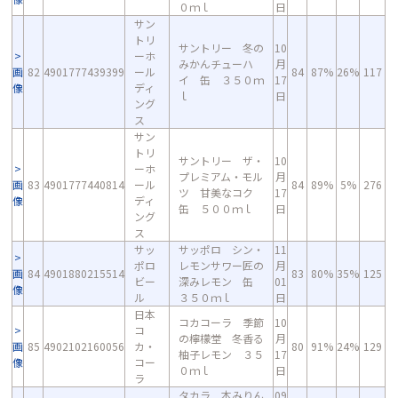
０ｍｌ
日
サン
トリ
サントリー 冬の
10
ーホ
みかんチューハ
月
画
82
4901777439399
ール
84
87%
26%
117
イ 缶 ３５０ｍ
17
像
ディ
ｌ
日
ング
ス
サン
トリ
サントリー ザ・
10
ーホ
プレミアム・モル
月
画
83
4901777440814
ール
84
89%
5%
276
ツ 甘美なコク
17
像
ディ
缶 ５００ｍｌ
日
ング
ス
サッ
サッポロ シン・
11
ポロ
レモンサワー匠の
月
画
84
4901880215514
83
80%
35%
125
ビー
深みレモン 缶
01
像
ル
３５０ｍｌ
日
日本
コカコーラ 季節
10
コ
の檸檬堂 冬香る
月
画
85
4902102160056
カ・
80
91%
24%
129
柚子レモン ３５
17
像
コー
０ｍｌ
日
ラ
タカラ 本みりん
09