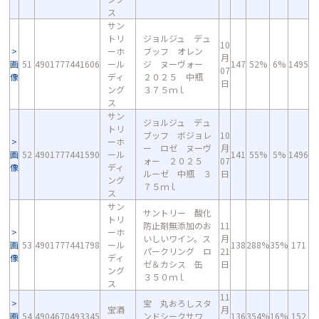
ス
サン
トリ
ジョルジュ デュ
10
ーホ
ブッフ オレン
月
画
51
4901777441606
ール
ジ ヌーヴォー
147
52%
6%
1495
07
像
ディ
２０２５ 中瓶
日
ング
３７５ｍｌ
ス
サン
ジョルジュ デュ
トリ
ブッフ ボジョレ
10
ーホ
ー ロゼ ヌーヴ
月
画
52
4901777441590
ール
141
55%
5%
1496
ォー ２０２５
07
像
ディ
ルーゼ 中瓶 ３
日
ング
７５ｍｌ
ス
サン
サントリー 酸化
トリ
防止剤無添加のお
11
ーホ
いしいワイン。ス
月
画
53
4901777441798
ール
138
288%
35%
171
パークリング ロ
21
像
ディ
ゼ＆カシス 缶
日
ング
３５０ｍｌ
ス
11
宝 丸おろしスタ
宝酒
月
画
54
4904670493345
ンドシークサワ
136
354%
16%
152