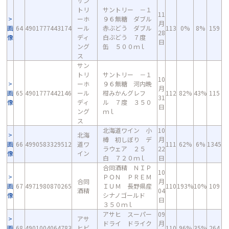
サン
トリ
サントリー －１
11
ーホ
９６無糖 ダブル
月
画
64
4901777443174
ール
赤ぶどう ダブル
113
0%
8%
159
28
像
ディ
白ぶどう ７度
日
ング
缶 ５００ｍｌ
ス
サン
トリ
サントリー －１
10
ーホ
９６無糖 河内晩
月
画
65
4901777442146
ール
柑みかんグレフ
112
82%
43%
115
31
像
ディ
ル ７度 ３５０
日
ング
ｍｌ
ス
北海道ワイン 小
10
北海
樽 初しぼり デ
月
画
66
4990583329512
道ワ
111
62%
6%
1345
ラウェア ２５
22
像
イン
白 ７２０ｍｌ
日
合同酒精 ＮＩＰ
10
ＰＯＮ ＰＲＥＭ
合同
月
画
67
4971980870265
ＩＵＭ 長野県産
110
193%
10%
109
酒精
04
像
シナノゴールド
日
３５０ｍｌ
アサヒ スーパー
09
アサ
ドライ ドライク
月
画
68
4901004064783
ヒビ
110
96%
35%
264