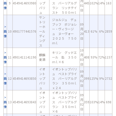
月
画
9
4549414693980
ップ
ス バーリアルグ
445
102%
14%
163
01
像
バリ
ラン リッチテイ
日
ュ
スト ５００ｍｌ
サン
ジョルジュ デュ
トリ
ブッフ ボジョレ
09
ーホ
ー・ヴィラージ
月
画
10
4901777441576
ール
413
61%
6%
2859
ュ ヌーヴォー
20
像
ディ
２０２５ ７５０
日
ング
ｍｌ
ス
10
キリン グッドエ
麒麟
月
画
11
4901411141190
ール 缶 ３５０
408
93%
72%
1157
麦酒
03
像
ｍｌ×６
日
イオ
イオントップバリ
09
ント
ュ ベストプライ
月
画
12
4549414693850
ップ
ス バーリアルグ
399
125%
9%
2732
02
像
バリ
ラン ３５０ｍｌ
日
ュ
ｘ２４
イオ
イオントップバリ
09
ント
ュ ベストプライ
月
画
13
4549414693843
ップ
ス バーリアルグ
359
103%
14%
698
02
像
バリ
ラン ３５０ｍｌ
日
ュ
×６