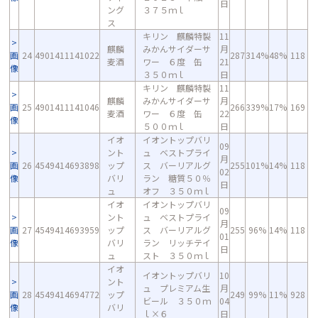
日
ング
３７５ｍｌ
ス
キリン 麒麟特製
11
麒麟
みかんサイダーサ
月
画
24
4901411141022
287
314%
48%
118
麦酒
ワー ６度 缶
21
像
３５０ｍｌ
日
キリン 麒麟特製
11
麒麟
みかんサイダーサ
月
画
25
4901411141046
266
339%
17%
169
麦酒
ワー ６度 缶
22
像
５００ｍｌ
日
イオ
イオントップバリ
09
ント
ュ ベストプライ
月
画
26
4549414693898
ップ
ス バーリアルグ
255
101%
14%
118
02
像
バリ
ラン 糖質５０％
日
ュ
オフ ３５０ｍｌ
イオ
イオントップバリ
09
ント
ュ ベストプライ
月
画
27
4549414693959
ップ
ス バーリアルグ
255
96%
14%
118
01
像
バリ
ラン リッチテイ
日
ュ
スト ３５０ｍｌ
イオ
イオントップバリ
10
ント
ュ プレミアム生
月
画
28
4549414694772
ップ
249
99%
11%
928
ビール ３５０ｍ
04
像
バリ
ｌ×６
日