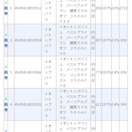
ント
ス バーリアルグ
月
画
1
4549414693911
ップ
856
107%
10%
2732
ラン 糖質５０％
02
像
バリ
オフ ３５０ｍｌ
日
ュ
×２４
イオントップバリ
イオ
ュ ベストプライ
09
ント
ス バーリアルグ
月
画
2
4549414693904
ップ
807
107%
13%
698
ラン 糖質５０％
02
像
バリ
オフ ３５０ｍｌ
日
ュ
×６
イオントップバリ
イオ
ュ ベストプライ
09
ント
ス バーリアルグ
月
画
3
4549414693966
ップ
774
102%
14%
698
ラン リッチテイ
02
像
バリ
スト ３５０ｍｌ
日
ュ
×６
イオントップバリ
イオ
ュ ベストプライ
09
ント
ス バーリアルグ
月
画
4
4549414693935
ップ
612
107%
14%
960
ラン 糖質５０％
02
像
バリ
オフ ５００ｍｌ
日
ュ
×６
イオントップバリ
イオ
ュ ベストプライ
09
ント