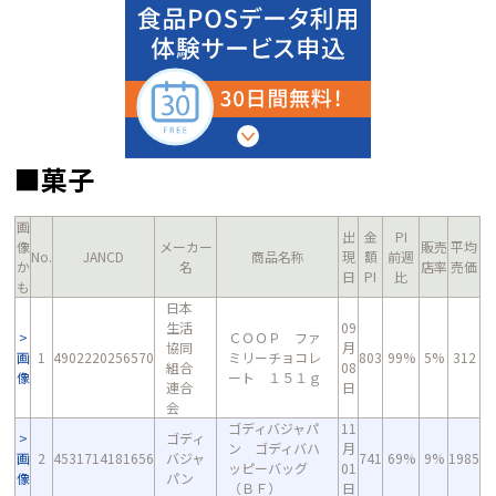
■菓子
画
出
金
PI
像
メーカー
販売
平均
No.
JANCD
商品名称
現
額
前週
か
名
店率
売価
日
PI
比
も
日本
生活
09
ＣＯＯＰ ファ
協同
月
画
1
4902220256570
ミリーチョコレ
803
99%
5%
312
組合
08
像
ート １５１ｇ
連合
日
会
ゴディバジャパ
11
ゴディ
ン ゴディバハ
月
画
2
4531714181656
バジャ
741
69%
9%
1985
ッピーバッグ
01
像
パン
（ＢＦ）
日