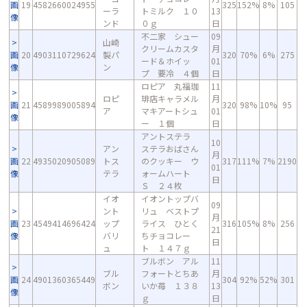
画
19
4582660024955
325
152%
8%
105
ーラ
トミルク １０
13
像
ンド
０ｇ
日
不二家 シュー
09
山崎
クリームカスタ
月
画
20
4903110729624
製パ
320
70%
6%
275
ード＆ホイッ
01
像
ン
プ 要冷 ４個
日
ロピア 丸福珈
11
ロピ
琲店キャラメル
月
画
21
4589989005894
320
98%
10%
95
ア
マキアートシュ
01
像
ー １個
日
アントステラ
10
アン
ステラおばさん
月
画
22
4935020905089
トス
のクッキー ウ
317
111%
7%
2190
01
像
テラ
ォームハート
日
Ｓ ２４枚
イオ
イオントップバ
09
ント
リュ ベストプ
月
画
23
4549414696424
ップ
ライス ひとく
316
105%
8%
256
21
像
バリ
ちチョコレー
日
ュ
ト １４７ｇ
ブルボン アル
11
ブル
フォートとちあ
月
画
24
4901360365449
304
92%
52%
301
ボン
いか苺 １３８
13
像
ｇ
日