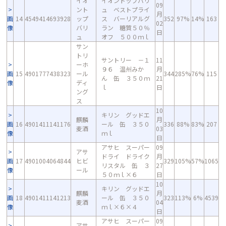
イオ
イオントップバリ
09
ント
ュ ベストプライ
月
画
14
4549414693928
ップ
ス バーリアルグ
352
97%
14%
163
02
像
バリ
ラン 糖質５０％
日
ュ
オフ ５００ｍｌ
サン
トリ
サントリー －１
11
ーホ
９６ 温州みか
月
画
15
4901777438323
ール
344
285%
76%
115
ん 缶 ３５０ｍ
21
像
ディ
ｌ
日
ング
ス
10
キリン グッドエ
麒麟
月
画
16
4901411141176
ール 缶 ３５０
336
88%
83%
207
麦酒
03
像
ｍｌ
日
アサヒ スーパー
09
アサ
ドライ ドライク
月
画
17
4901004064844
ヒビ
329
105%
57%
1065
リスタル 缶 ３
27
像
ール
５０ｍｌ×６
日
10
キリン グッドエ
麒麟
月
画
18
4901411141213
ール 缶 ３５０
323
113%
6%
4539
麦酒
04
像
ｍｌ×６×４
日
アサヒ スーパー
09
アサ