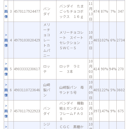
11
バンダイ たま
バン
月
画
3
4570117924477
ごっちチョコボ
474
87%
7%
347
ダイ
13
像
ックス １６ｇ
日
メリ
ーチ
メリーチョコレ
10
ョコ
ート スイート
月
画
4
4979103020429
レー
465
102%
6%
2734
セレクション
17
像
トカ
ＳＷＣ－Ｓ
日
ムパ
ニー
10
ロッ
ロッテ ラミ
月
画
5
4903333230617
414
90%
94%
270
テ
ー ３本
03
像
日
10
山崎
山崎製パン 苺
月
画
6
4903110723646
製パ
405
122%
5%
3602
サンド５号
09
像
ン
日
バンダイ 機動
11
バン
戦士ガンダムＧ
月
画
7
4570117922923
397
147%
9%
675
ダイ
フレームＦＡ０
19
像
８
日
シジ
10
ＣＧＣ 黒糖か