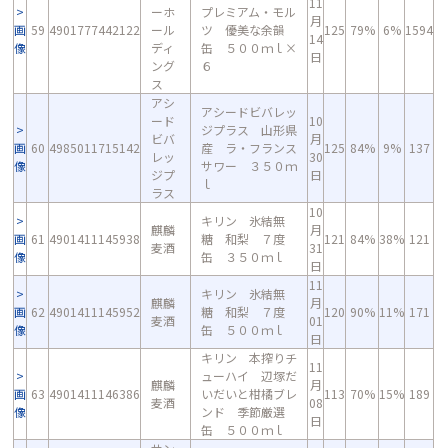
11
ーホ
プレミアム・モル
月
画
59
4901777442122
ール
ツ 優美な余韻
125
79%
6%
1594
14
像
ディ
缶 ５００ｍｌ×
日
ング
６
ス
アシ
アシードビバレッ
ード
10
ジプラス 山形県
ビバ
月
画
60
4985011715142
産 ラ・フランス
125
84%
9%
137
レッ
30
像
サワー ３５０ｍ
ジプ
日
ｌ
ラス
10
キリン 氷結無
麒麟
月
画
61
4901411145938
糖 和梨 ７度
121
84%
38%
121
麦酒
31
像
缶 ３５０ｍｌ
日
11
キリン 氷結無
麒麟
月
画
62
4901411145952
糖 和梨 ７度
120
90%
11%
171
麦酒
01
像
缶 ５００ｍｌ
日
キリン 本搾りチ
11
ューハイ 辺塚だ
麒麟
月
画
63
4901411146386
いだいと柑橘ブレ
113
70%
15%
189
麦酒
08
像
ンド 季節厳選
日
缶 ５００ｍｌ