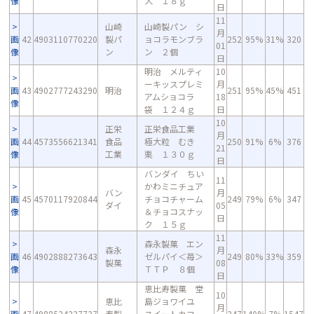
像
犬 １８ｇ
日
11
山崎
山崎製パン シ
月
画
42
4903110770220
製パ
ョコラモンブラ
252
95%
31%
320
01
像
ン
ン ２個
日
明治 メルティ
10
ーキッスプレミ
月
画
43
4902777243290
明治
251
95%
45%
451
アムショコラ
18
像
袋 １２４ｇ
日
10
正栄
正栄食品工業
月
画
44
4573556621341
食品
極大粒 むき
250
91%
6%
376
21
像
工業
栗 １３０ｇ
日
バンダイ ちい
11
かわミニチュア
バン
月
画
45
4570117920844
チョコチャーム
249
79%
6%
347
ダイ
05
像
＆チョコスナッ
日
ク １５ｇ
11
森永製菓 エン
森永
月
画
46
4902888273643
ゼルパイ＜苺＞
249
80%
33%
359
製菓
08
像
ＴＴＰ ８個
日
恵比寿製菓 堂
10
恵比
島ジョワイユ
月
画
47
4988524227737
寿製
スイートカフ
247
140%
7%
1547