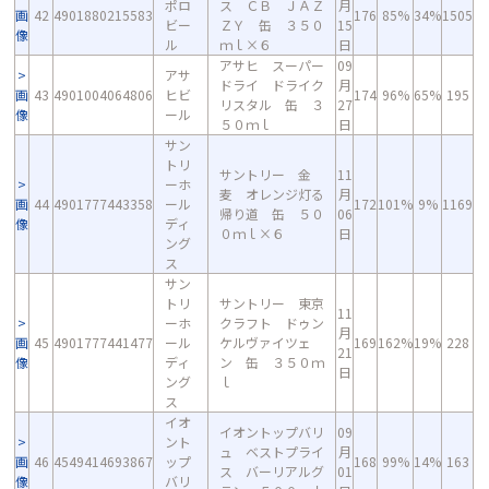
ポロ
ス ＣＢ ＪＡＺ
月
画
42
4901880215583
176
85%
34%
1505
ビー
ＺＹ 缶 ３５０
15
像
ル
ｍｌ×６
日
アサヒ スーパー
09
アサ
ドライ ドライク
月
画
43
4901004064806
ヒビ
174
96%
65%
195
リスタル 缶 ３
27
像
ール
５０ｍｌ
日
サン
トリ
サントリー 金
11
ーホ
麦 オレンジ灯る
月
画
44
4901777443358
ール
172
101%
9%
1169
帰り道 缶 ５０
06
像
ディ
０ｍｌ×６
日
ング
ス
サン
トリ
サントリー 東京
11
ーホ
クラフト ドゥン
月
画
45
4901777441477
ール
ケルヴァイツェ
169
162%
19%
228
21
像
ディ
ン 缶 ３５０ｍ
日
ング
ｌ
ス
イオ
イオントップバリ
09
ント
ュ ベストプライ
月
画
46
4549414693867
ップ
168
99%
14%
163
ス バーリアルグ
01
像
バリ