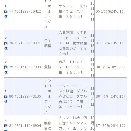
トリ
10
ーホ
サントリー 冬の
月
画
77
4901777439412
ール
柚子チューハイ
95
109%
24%
117
17
像
ディ
缶 ３５０ｍｌ
日
ング
ス
合同酒精 ＮＩＰ
11
ＰＯＮ ＰＲＥＭ
合同
月
画
78
4971980870371
ＩＵＭ 栃木県産
91
67%
14%
112
酒精
15
像
とちあいか ３５
日
０ｍｌ
11
黄桜 ＬＵＣＫ
月
画
79
4901410087390
黄桜
Ｙ ＨＯＲＳＥ
90
79%
8%
311
10
像
缶 ３５０ｍｌ
日
サン
トリ
サントリー －１
11
ーホ
９６無糖 ダブル
月
画
80
4901777443136
ール
赤ぶどう ダブル
88
0%
14%
114
28
像
ディ
白ぶどう ７度
日
ング
缶 ３５０ｍｌ
ス
キリン 氷結 信
10
麒麟
州産シャインマス
月
画
81
4901411146904
87
92%
26%
122
麦酒
カット 缶 ３５
10
像