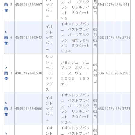
ス バーリアルグ
月
画
5
4549414693997
ップ
594
107%
13%
961
ラン リッチテイ
02
像
バリ
スト ５００ｍｌ
日
ュ
×６
イオントップバリ
イオ
ュ ベストプライ
09
ント
ス バーリアルグ
月
画
6
4549414693942
ップ
568
110%
8%
3777
ラン 糖質５０％
02
像
バリ
オフ ５００ｍｌ
日
ュ
×２４
サン
トリ
ジョルジュ デュ
09
ーホ
ブッフ ボジョレ
月
画
7
4901777441538
ール
ー ヌーヴォー
506
43%
28%
2586
25
像
ディ
２０２５ ７５０
日
ング
ｍｌ
ス
イオントップバリ
イオ
ュ ベストプライ
09
ント
ス バーリアルグ
月
画
8
4549414694000
ップ
488
105%
9%
3781
ラン リッチテイ
02
像
バリ
スト ５００ｍｌ
日
ュ
×２４
イオ
イオントップバリ
09
ント
ュ ベストプライ