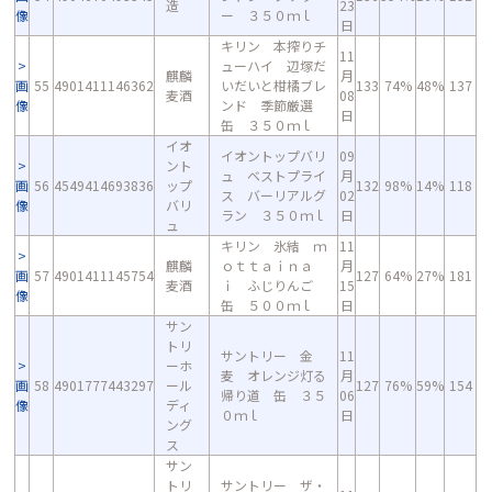
造
23
像
ー ３５０ｍｌ
日
キリン 本搾りチ
11
ューハイ 辺塚だ
麒麟
月
画
55
4901411146362
いだいと柑橘ブレ
133
74%
48%
137
麦酒
08
像
ンド 季節厳選
日
缶 ３５０ｍｌ
イオ
イオントップバリ
09
ント
ュ ベストプライ
月
画
56
4549414693836
ップ
132
98%
14%
118
ス バーリアルグ
02
像
バリ
ラン ３５０ｍｌ
日
ュ
キリン 氷結 ｍ
11
麒麟
ｏｔｔａｉｎａ
月
画
57
4901411145754
127
64%
27%
181
麦酒
ｉ ふじりんご
15
像
缶 ５００ｍｌ
日
サン
トリ
サントリー 金
11
ーホ
麦 オレンジ灯る
月
画
58
4901777443297
ール
127
76%
59%
154
帰り道 缶 ３５
06
像
ディ
０ｍｌ
日
ング
ス
サン
トリ
サントリー ザ・