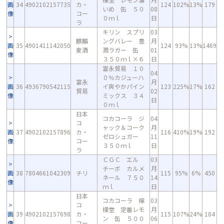
画
34
4902102157735
カ・
124
102%
13%
179
いめ 缶 ５０
08
像
コー
０ｍｌ
日
ラ
キリン スプリ
03
麒麟
ングバレー 豊
月
画
35
4901411142050
124
93%
13%
1469
麦酒
潤ラガー 缶
01
像
３５０ｍｌ×６
日
富永貿易 １０
04
０％カジューハ
富永
月
画
36
4936790542115
イ爽やかパイン
123
225%
17%
162
貿易
02
像
ミックス ３４
日
０ｍｌ
日本
コカコーラ ジ
04
コ
ャック＆コーク
月
画
37
4902102157896
カ・
116
410%
19%
192
ゼロシュガー
11
像
コー
３５０ｍｌ
日
ラ
ＣＧＣ エル
03
チーボ カルメ
月
画
38
7804661042309
チリ
115
95%
6%
450
ネール ７５０
14
像
ｍｌ
日
日本
コカコーラ 檸
03
コ
檬堂 定番レモ
月
画
39
4902102157698
カ・
115
107%
24%
184
ン 缶 ５００
06
像
コー