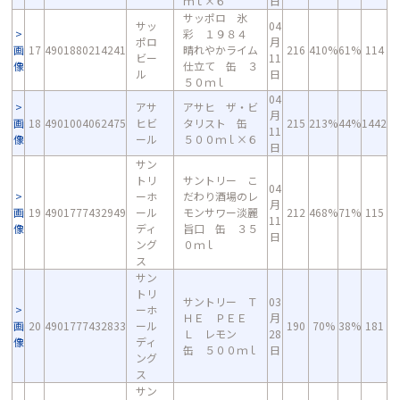
ｍｌ×６
日
サッポロ 氷
サッ
04
彩 １９８４
ポロ
月
画
17
4901880214241
晴れやかライム
216
410%
61%
114
ビー
11
像
仕立て 缶 ３
ル
日
５０ｍｌ
04
アサ
アサヒ ザ・ビ
月
画
18
4901004062475
ヒビ
タリスト 缶
215
213%
44%
1442
11
像
ール
５００ｍｌ×６
日
サン
トリ
サントリー こ
04
ーホ
だわり酒場のレ
月
画
19
4901777432949
ール
モンサワー淡麗
212
468%
71%
115
11
像
ディ
旨口 缶 ３５
日
ング
０ｍｌ
ス
サン
トリ
サントリー Ｔ
03
ーホ
ＨＥ ＰＥＥ
月
画
20
4901777432833
ール
190
70%
38%
181
Ｌ レモン
28
像
ディ
缶 ５００ｍｌ
日
ング
ス
サン