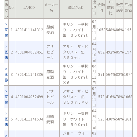
出
PI
像
メーカー
金額
販売
平均
No.
JANCD
商品名称
現
前週
か
名
PI
店率
売価
日
比
も
04
キリン 一番搾
麒麟
月
画
1
4901411141312
り ホワイト
1058
548%
86%
195
麦酒
11
像
缶 ３５０ｍｌ
日
04
アサ
アサヒ ザ・ビ
月
画
2
4901004062451
ヒビ
タリスト 缶
892
492%
85%
194
10
像
ール
３５０ｍｌ
日
キリン 一番搾
04
麒麟
り ホワイト
月
画
3
4901411141336
871
564%
82%
1074
麦酒
缶 ３５０ｍｌ
11
像
×６
日
04
アサ
アサヒ ザ・ビ
月
画
4
4901004062499
ヒビ
タリスト 缶
579
416%
78%
1068
11
像
ール
３５０ｍｌ×６
日
04
キリン 一番搾
麒麟
月
画
5
4901411141534
り ホワイト
528
430%
58%
261
麦酒
11
像
缶 ５００ｍｌ
日
ジョニーウォー
03