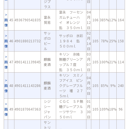
ジプ
日
ラス
富永 フーセン
04
富永
ガムチューハ
月
画
45
4936790541835
106
385%
12%
164
貿易
イ オレンジ
12
像
缶 ３５０ｍｌ
日
サッ
02
サッポロ 氷彩
ポロ
月
画
46
4901880213732
１９８４ 缶
105
78%
25%
158
ビー
14
像
５００ｍｌ
ル
日
キリン 氷結
03
麒麟
無糖グリーンア
月
画
47
4901411139845
105
100%
21%
114
麦酒
ップル７度
07
像
缶 ３５０ｍｌ
日
キリン スミノ
04
フアイス ピン
麒麟
月
画
48
4901411143286
クグレープフル
105
85%
9%
240
麦酒
05
像
ーツ 壜 ２７
日
５ｍｌ
シジ
ＣＧＣ ＳＰ無
01
シー
糖グレープフル
月
画
49
4901870647363
105
109%
18%
96
ジャ
ーツサワー ３
30
像
パン
５０ｍｌ
日
サン
トリ