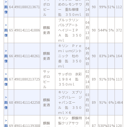
ポロ
めのレモンサワ
月
画
64
4901880213671
90
99%
51%
112
ビー
ー 重ね檸檬
24
像
ル
缶 ３５０ｍｌ
日
ブルックリン
04
パルプアート
麒麟
月
画
65
4901411141886
ヘイジーＩＰ
90
544%
5%
372
麦酒
13
像
Ａ 缶 ３５０
日
ｍｌ
キリン Ｐｒｅ
04
ｍｉｕｍジント
麒麟
月
画
66
4901411140261
ニック 杜の
90
83%
24%
164
麦酒
04
像
香 缶 ３５０
日
ｍｌ
サッ
02
サッポロ 氷彩
ポロ
月
画
67
4901880213725
１９８４ 缶
89
91%
55%
113
ビー
14
像
３５０ｍｌ
ル
日
キリン スプリ
03
ングバレー ジ
麒麟
月
画
68
4901411142258
ャパンエー
89
91%
6%
1464
麦酒
01
像
ル 缶 ３５０
日
ｍｌ×６
キリン 麒麟特
04
麒麟
製クリアサワ
月
画
69
4901411139388
87
530%
31%
120