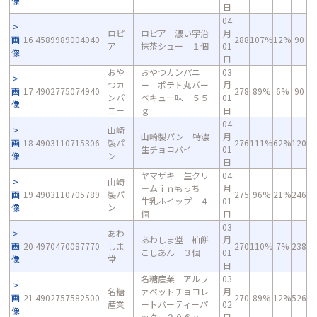
像
日
04
ロピ
ロピア 濃い宇治
月
画
16
4589989004040
288
107%
12%
90
ア
抹茶シュー １個
01
像
日
おや
おやつカンパニ
03
つカ
ー ポテト丸バー
月
画
17
4902775074940
278
89%
6%
90
ンパ
ベキュー味 ５５
01
像
ニー
ｇ
日
04
山崎
山崎製パン 特濃
月
画
18
4903110715306
製パ
276
111%
62%
120
生チョコパイ
01
像
ン
日
ヤマザキ 生クリ
04
山崎
－ムｉｎもっち
月
画
19
4903110705789
製パ
275
96%
21%
246
牛乳ホイップ ４
01
像
ン
個
日
03
あわ
あわしま堂 柏餅
月
画
20
4970470087770
しま
270
110%
7%
238
こしあん ３個
01
像
堂
日
名糖産業 アルフ
03
名糖
ァベットチョコレ
月
画
21
4902757582500
270
89%
12%
526
産業
ートパーティーパ
02
像
ック ２０６ｇ
日