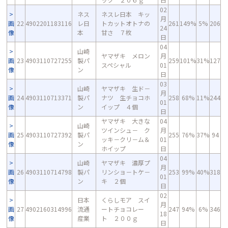
02
ネス
ネスレ日本 キッ
月
画
22
4902201183116
レ日
トカットオトナの
261
149%
5%
206
24
像
本
甘さ ７枚
日
04
山崎
ヤマザキ メロン
月
画
23
4903110727255
製パ
259
101%
31%
127
スペシャル
01
像
ン
日
03
山崎
ヤマザキ 生ド－
月
画
24
4903110713371
製パ
ナツ 生チョコホ
258
68%
11%
244
01
像
ン
イップ ４個
日
ヤマザキ 大きな
04
山崎
ツインシュ－ ク
月
画
25
4903110727392
製パ
255
76%
37%
94
ッキ－クリ－ム＆
01
像
ン
ホイップ
日
04
山崎
ヤマザキ 濃厚プ
月
画
26
4903110714798
製パ
リンショ－トケ－
253
99%
40%
318
01
像
ン
キ ２個
日
02
日本
くらしモア スイ
月
画
27
4902160314996
流通
ートチョコレー
247
94%
6%
346
18
像
産業
ト ２００ｇ
日