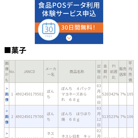
■菓子
画
平
出
金
PI
像
メーカ
販売
均
No.
JANCD
商品名称
現
額
前週
か
ー名
店率
売
日
PI
比
も
価
03
ぼんち ４パック
ぼん
月
画
1
4902450179502
マヨネーズあら
520
342%
7%
105
ち
08
像
れ ６８ｇ
日
03
ぼん
ぼんち ほりほり
月
画
2
4902450179700
513
523%
7%
106
ち
焼 ６８ｇ
12
像
日
02
ネス
ネスレ日本 キッ
月