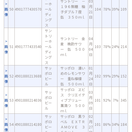
サントリー －
03
ーホ
１９６無糖 柚
月
画
50
4901777430570
ール
104
78%
39%
109
子ダブル７度
21
像
ディ
缶 ３５０ｍｌ
日
ング
ス
サン
トリ
サントリー 金
04
ーホ
麦 晩酌サワ
月
画
51
4901777433540
ール
103
78%
24%
214
ー 缶 ５００
04
像
ディ
ｍｌ
日
ング
ス
サッ
サッポロ 濃い
01
ポロ
めのレモンサワ
月
画
52
4901880213688
102
99%
29%
152
ビー
ー 重ね檸檬
24
像
ル
缶 ５００ｍｌ
日
サッポロ ヱビ
サッ
03
ス クリエイテ
ポロ
月
画
53
4901880214036
ィブブリュー
101
92%
7%
345
ビー
09
像
薫満つ ５００
ル
日
ｍｌ
サッ
サッポロ 黒ラ
02
ポロ
ベル ＥＸＴＲ
月
画
54
4901880214180
101
86%
34%
184
ビー
ＡＭＯＶＥ ３
27
像