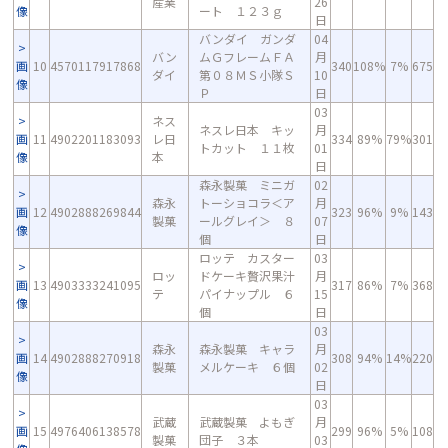
産業
26
像
ート １２３ｇ
日
バンダイ ガンダ
04
バン
ムＧフレームＦＡ
月
画
10
4570117917868
340
108%
7%
675
ダイ
第０８ＭＳ小隊Ｓ
10
像
Ｐ
日
03
ネス
ネスレ日本 キッ
月
画
11
4902201183093
レ日
334
89%
79%
301
トカット １１枚
01
像
本
日
森永製菓 ミニガ
02
森永
トーショコラ＜ア
月
画
12
4902888269844
323
96%
9%
143
製菓
ールグレイ＞ ８
07
像
個
日
ロッテ カスター
03
ロッ
ドケーキ贅沢果汁
月
画
13
4903333241095
317
86%
7%
368
テ
パイナップル ６
15
像
個
日
03
森永
森永製菓 キャラ
月
画
14
4902888270918
308
94%
14%
220
製菓
メルケーキ ６個
02
像
日
03
武蔵
武蔵製菓 よもぎ
月
画
15
4976406138578
299
96%
5%
108
製菓
団子 ３本
03