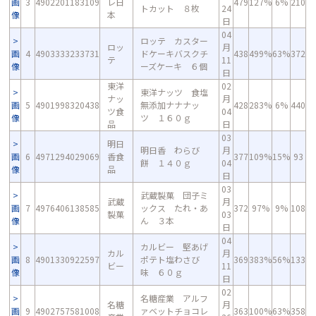
画
3
4902201183109
レ日
479
127%
6%
210
トカット ８枚
24
像
本
日
04
ロッテ カスター
ロッ
月
画
4
4903333233731
ドケーキバスクチ
438
499%
63%
372
テ
11
像
ーズケーキ ６個
日
東洋
02
東洋ナッツ 食塩
ナッ
月
画
5
4901998320438
無添加ナナナッ
428
283%
6%
440
ツ食
04
像
ツ １６０ｇ
品
日
03
明日
明日香 わらび
月
画
6
4971294029069
香食
377
109%
15%
93
餅 １４０ｇ
04
像
品
日
03
武蔵製菓 団子ミ
武蔵
月
画
7
4976406138585
ックス たれ・あ
372
97%
9%
108
製菓
03
像
ん ３本
日
04
カルビー 堅あげ
カル
月
画
8
4901330922597
ポテト塩わさび
369
383%
56%
133
ビー
11
像
味 ６０ｇ
日
02
名糖産業 アルフ
名糖
月
画
9
4902757581008
ァベットチョコレ
363
100%
63%
358