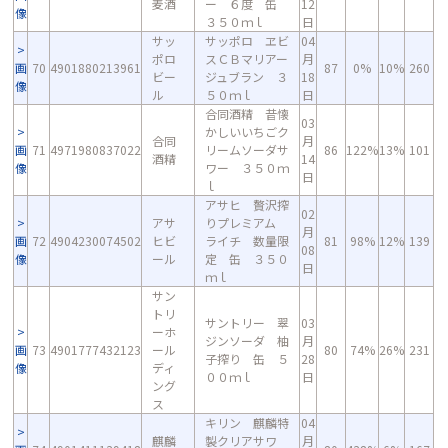
麦酒
ー ６度 缶
12
像
３５０ｍｌ
日
サッ
サッポロ ヱビ
04
ポロ
スＣＢマリアー
月
画
70
4901880213961
87
0%
10%
260
ビー
ジュブラン ３
18
像
ル
５０ｍｌ
日
合同酒精 昔懐
03
かしいいちごク
合同
月
画
71
4971980837022
リームソーダサ
86
122%
13%
101
酒精
14
像
ワー ３５０ｍ
日
ｌ
アサヒ 贅沢搾
02
アサ
りプレミアム
月
画
72
4904230074502
ヒビ
ライチ 数量限
81
98%
12%
139
08
像
ール
定 缶 ３５０
日
ｍｌ
サン
トリ
サントリー 翠
03
ーホ
ジンソーダ 柚
月
画
73
4901777432123
ール
80
74%
26%
231
子搾り 缶 ５
28
像
ディ
００ｍｌ
日
ング
ス
キリン 麒麟特
04
麒麟
製クリアサワ
月