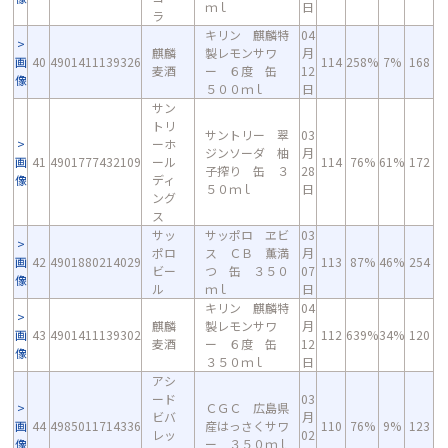
ｍｌ
日
ラ
キリン 麒麟特
04
麒麟
製レモンサワ
月
画
40
4901411139326
114
258%
7%
168
麦酒
ー ６度 缶
12
像
５００ｍｌ
日
サン
トリ
サントリー 翠
03
ーホ
ジンソーダ 柚
月
画
41
4901777432109
ール
114
76%
61%
172
子搾り 缶 ３
28
像
ディ
５０ｍｌ
日
ング
ス
サッ
サッポロ ヱビ
03
ポロ
ス ＣＢ 薫満
月
画
42
4901880214029
113
87%
46%
254
ビー
つ 缶 ３５０
07
像
ル
ｍｌ
日
キリン 麒麟特
04
麒麟
製レモンサワ
月
画
43
4901411139302
112
639%
34%
120
麦酒
ー ６度 缶
12
像
３５０ｍｌ
日
アシ
ード
03
ＣＧＣ 広島県
ビバ
月
画
44
4985011714336
産はっさくサワ
110
76%
9%
123
レッ
02
像
ー ３５０ｍｌ