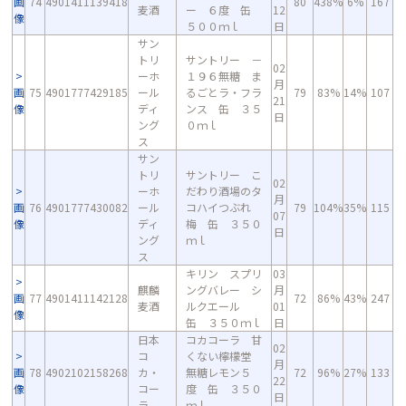
画
74
4901411139418
80
438%
6%
167
麦酒
ー ６度 缶
12
像
５００ｍｌ
日
サン
トリ
サントリー －
02
ーホ
１９６無糖 ま
月
画
75
4901777429185
ール
るごとラ・フラ
79
83%
14%
107
21
像
ディ
ンス 缶 ３５
日
ング
０ｍｌ
ス
サン
トリ
サントリー こ
02
ーホ
だわり酒場のタ
月
画
76
4901777430082
ール
コハイつぶれ
79
104%
35%
115
07
像
ディ
梅 缶 ３５０
日
ング
ｍｌ
ス
キリン スプリ
03
麒麟
ングバレー シ
月
画
77
4901411142128
72
86%
43%
247
麦酒
ルクエール
01
像
缶 ３５０ｍｌ
日
日本
コカコーラ 甘
02
コ
くない檸檬堂
月
画
78
4902102158268
カ・
無糖レモン５
72
96%
27%
133
22
像
コー
度 缶 ３５０
日
ラ
ｍｌ