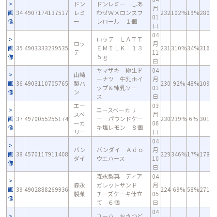
ドン
ドンレミー しあ
月
画
34
4907174137517
レミ
わせＷメロンスフ
232
102%
19%
280
01
像
ー
レロール １個
日
04
ロッテ ＬＡＴＴ
ロッ
月
画
35
4903333239535
ＥＭＩＬＫ １３
231
310%
34%
316
テ
11
像
５ｇ
日
ヤマザキ 極生ド
04
山崎
－ナツ 牛乳ホイ
月
画
36
4903110705765
製パ
230
92%
48%
109
ップ＆練乳ソ－
01
像
ン
ス
日
エー
03
エースベーカリ
スベ
月
画
37
4970055255174
ー パウンドケー
230
239%
6%
301
ーカ
06
像
キ塩レモン ８個
リー
日
04
バン
バンダイ Ａｄｏ
月
画
38
4570117911408
229
346%
17%
178
ダイ
ウエハース
10
像
日
森永製菓 ディア
04
森永
ガレットサンド
月
画
39
4902888269936
224
69%
58%
271
製菓
チーズケーキ仕立
05
像
て ６個
日
04
ユーハ おさつど