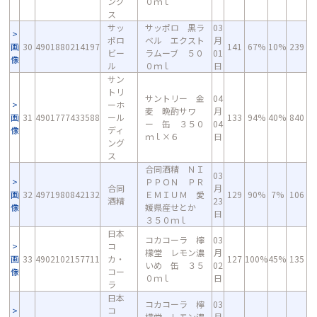
ング
０ｍｌ
ス
サッ
サッポロ 黒ラ
03
ポロ
ベル エクスト
月
画
30
4901880214197
141
67%
10%
239
ビー
ラムーブ ５０
01
像
ル
０ｍｌ
日
サン
トリ
サントリー 金
04
ーホ
麦 晩酌サワ
月
画
31
4901777433588
ール
133
94%
40%
840
ー 缶 ３５０
04
像
ディ
ｍｌ×６
日
ング
ス
合同酒精 ＮＩ
03
ＰＰＯＮ ＰＲ
合同
月
画
32
4971980842132
ＥＭＩＵＭ 愛
129
90%
7%
106
酒精
23
像
媛県産せとか
日
３５０ｍｌ
日本
コカコーラ 檸
03
コ
檬堂 レモン濃
月
画
33
4902102157711
カ・
127
100%
45%
135
いめ 缶 ３５
02
像
コー
０ｍｌ
日
ラ
日本
コカコーラ 檸
03
コ
檬堂 レモン濃
月