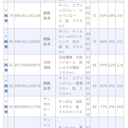
キリン スプリ
03
ングバレー ジ
麒麟
月
画
79
4901411142234
ャパンエー
71
83%
34%
247
麦酒
01
像
ル 缶 ３５０
日
ｍｌ
キリン Ｐｒｅ
04
ｍｉｕｍジント
麒麟
月
画
80
4901411140285
ニック 杜の
70
66%
6%
231
麦酒
05
像
香 缶 ５００
日
ｍｌ
合同酒精 大阪
03
合同
ハイボール 紅
月
画
81
4971980839675
66
69%
12%
124
酒精
ショウガ風味
29
像
３５０ｍｌ
日
キリン スプリ
03
麒麟
ングバレー豊潤
月
画
82
4901411142074
65
91%
6%
324
麦酒
ラガー 缶 ５
02
像
００ｍｌ
日
サッ
02
サッポロ 氷彩
ポロ
月
画
83
4901880213756
１９８４ 缶
60
77%
8%
664
ビー
15
像
３５０ｍｌ×６
ル
日
サン
トリ
サントリー 春
01