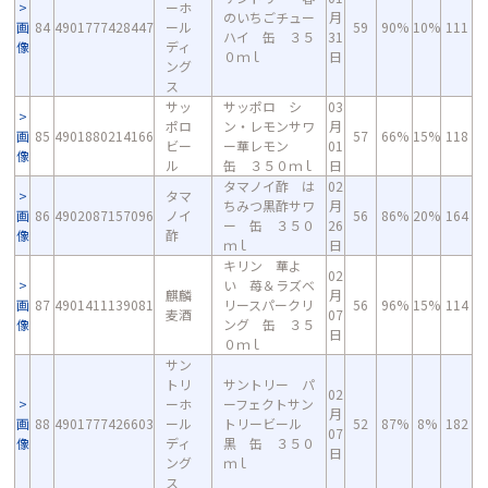
ーホ
のいちごチュー
月
画
84
4901777428447
ール
59
90%
10%
111
ハイ 缶 ３５
31
像
ディ
０ｍｌ
日
ング
ス
サッ
サッポロ シ
03
ポロ
ン・レモンサワ
月
画
85
4901880214166
57
66%
15%
118
ビー
ー華レモン
01
像
ル
缶 ３５０ｍｌ
日
タマノイ酢 は
02
タマ
ちみつ黒酢サワ
月
画
86
4902087157096
ノイ
56
86%
20%
164
ー 缶 ３５０
26
像
酢
ｍｌ
日
キリン 華よ
02
い 苺＆ラズベ
麒麟
月
画
87
4901411139081
リースパークリ
56
96%
15%
114
麦酒
07
像
ング 缶 ３５
日
０ｍｌ
サン
トリ
サントリー パ
02
ーホ
ーフェクトサン
月
画
88
4901777426603
ール
トリービール
52
87%
8%
182
07
像
ディ
黒 缶 ３５０
日
ング
ｍｌ
ス