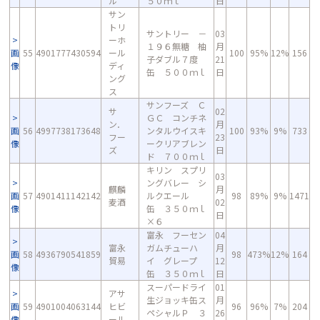
ル
５０ｍｌ
日
サン
トリ
サントリー －
03
ーホ
１９６無糖 柚
月
画
55
4901777430594
ール
100
95%
12%
156
子ダブル７度
21
像
ディ
缶 ５００ｍｌ
日
ング
ス
サンフーズ Ｃ
サ
02
ＧＣ コンチネ
ン．
月
画
56
4997738173648
ンタルウイスキ
100
93%
9%
733
フー
23
像
ークリアブレン
ズ
日
ド ７００ｍｌ
キリン スプリ
03
ングバレー シ
麒麟
月
画
57
4901411142142
ルクエール
98
89%
9%
1471
麦酒
02
像
缶 ３５０ｍｌ
日
×６
富永 フーセン
04
富永
ガムチューハ
月
画
58
4936790541859
98
473%
12%
164
貿易
イ グレープ
12
像
缶 ３５０ｍｌ
日
スーパードライ
01
アサ
生ジョッキ缶ス
月
画
59
4901004063144
ヒビ
96
96%
7%
204
ペシャルＰ ３
26
像
ール