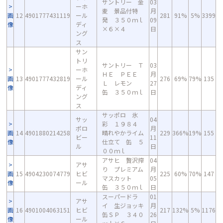
サントリー 金
03
ーホ
麦 景品付特
月
画
12
4901777431119
ール
281
91%
5%
3399
発 ３５０ｍｌ
09
像
ディ
×６×４
日
ング
ス
サン
トリ
サントリー Ｔ
03
ーホ
ＨＥ ＰＥＥ
月
画
13
4901777432819
ール
276
69%
79%
135
Ｌ レモン
27
像
ディ
缶 ３５０ｍｌ
日
ング
ス
サッポロ 氷
サッ
04
彩 １９８４
ポロ
月
画
14
4901880214258
晴れやかライム
229
366%
19%
155
ビー
11
像
仕立て 缶 ５
ル
日
００ｍｌ
アサヒ 贅沢搾
04
アサ
り プレミアム
月
画
15
4904230074779
ヒビ
225
60%
70%
147
マスカット
05
像
ール
缶 ３５０ｍｌ
日
スーパードラ
01
アサ
イ 生ジョッキ
月
画
16
4901004063151
ヒビ
217
132%
5%
1176
缶ＳＰ ３４０
26
像
ール