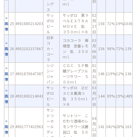
日
ング
ｍｌ
ス
サッ
サッポロ 黒ラ
02
ポロ
ベルＥＸＴＲＡ
月
画
25
4901880214203
158
71%
19%
1036
ビー
ＭＯＶＥ 缶
27
像
ル
３５０ｍｌ×６
日
日本
コカコーラ 檸
03
コ
檬堂 定番レモ
月
画
26
4902102157667
カ・
156
98%
72%
139
ン 缶 ３５０
06
像
コー
ｍｌ
日
ラ
シジ
ＣＧＣ ＳＰ無
01
シー
糖グレープフル
月
画
27
4901870647387
146
119%
12%
136
ジャ
ーツサワー ５
31
像
パン
００ｍｌ
日
サッ
サッポロ ヱビ
03
ポロ
スＣＢ薫満つ
月
画
28
4901880214043
144
89%
19%
1489
ビー
缶 ３５０ｍｌ
07
像
ル
×６
日
サン
トリ
サントリー こ
04
ーホ
だわり酒場のレ
月
画
29
4901777432963
ール
モンサワー淡麗
141
341%
28%
163
11
像
ディ
旨口 缶 ５０
日