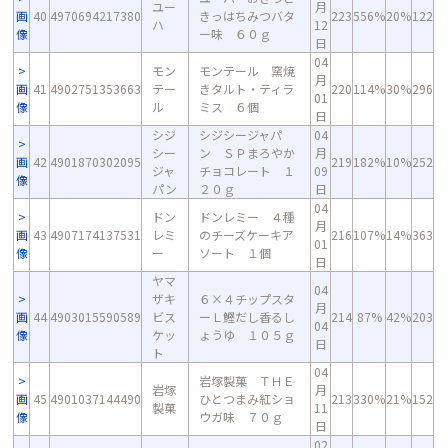
ユー
月
画
40
4970694217380
きっはちみつバタ
223
556%
20%
122
ハ
12
像
ー味 ６０ｇ
日
04
モン
モンテール 窯焼
月
画
41
4902751353663
テー
きタルト・ティラ
220
114%
30%
296
01
像
ル
ミス ６個
日
シジ
シジシージャパ
04
シー
ン ＳＰまろやか
月
画
42
4901870302095
219
182%
10%
252
ジャ
チョコレート １
09
像
パン
２０ｇ
日
04
ドン
ドンレミー ４種
月
画
43
4907174137531
レミ
のチーズケーキア
216
107%
14%
363
01
像
ー
ソート １個
日
ヤマ
04
ザキ
６×４チップスタ
月
画
44
4903015590589
ビス
ーＬ鰹だし香るし
214
87%
42%
203
04
像
ケッ
ょうゆ １０５ｇ
日
ト
04
岩塚製菓 ＴＨＥ
岩塚
月
画
45
4901037144490
ひとつまみ紅ショ
213
330%
21%
152
製菓
11
像
ウガ味 ７０ｇ
日
02