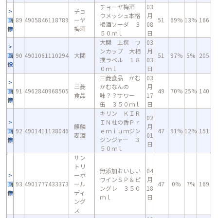
チョーヤ梅酒
03
チョ
ウメッシュ本格
月
画
89
4905846118789
ーヤ
51
69%
13%
166
梅酒ソーダ ３
08
像
梅酒
５０ｍｌ
日
大関 上撰 ワ
03
ンカップ 大相
月
画
90
4901061110294
大関
51
97%
5%
205
撲ラベル １８
03
像
０ｍｌ
日
三菱食品 かむ
03
三菱
かむなんの
月
画
91
4962840968505
49
70%
25%
140
食品
味？？サワー
17
像
缶 ３５０ｍｌ
日
キリン ＫＩＲ
02
ＩＮ杜の香Ｐｒ
麒麟
月
画
92
4901411138046
ｅｍｉｕｍジン
47
91%
12%
151
麦酒
01
像
ジンジャー ３
日
５０ｍｌ
サン
トリ
無添加おいしい
04
ーホ
ワインＳＰ＆ピ
月
画
93
4901777433373
ール
47
0%
7%
169
ングレ ３５０
18
像
ディ
ｍｌ
日
ング
ス