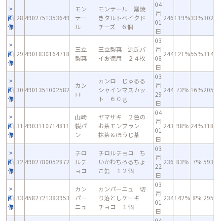
04
モン
モンテール 窯焼
月
画
28
4902751353649
テー
きタルトベイクド
246
119%
33%
302
01
像
ル
チーズ ６個
日
03
三立
三立製菓 源氏パ
月
画
29
4901830164718
244
121%
55%
314
製菓
イお徳用 ２４枚
08
像
日
03
カンロ じゅるる
カン
月
画
30
4901351002582
シャインマスカッ
244
73%
16%
205
ロ
29
像
ト ６０ｇ
日
04
山崎
ヤマザキ ２色の
月
画
31
4903110714811
製パ
お茶モンブラン
243
98%
24%
318
01
像
ン
抹茶＆ほうじ茶
日
03
チロ
チロルチョコ ち
月
画
32
4902780052872
ルチ
いかわちろるちょ
236
83%
7%
593
22
像
ョコ
こ缶 １２個
日
03
カン
カンパーニュ 切
月
画
33
4582721383953
パー
り落としケーキ
234
142%
8%
295
01
像
ニュ
チョコ １個
日
04