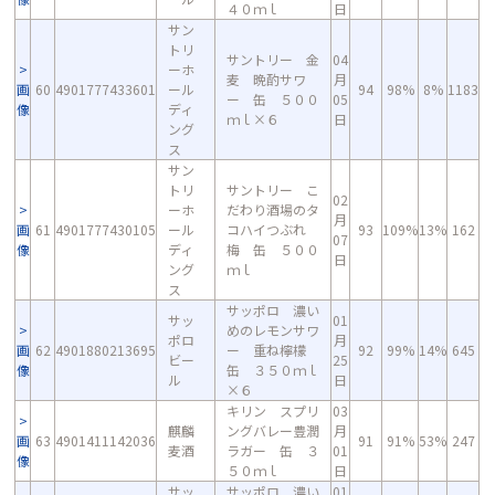
４０ｍｌ
日
サン
トリ
サントリー 金
04
ーホ
麦 晩酌サワ
月
画
60
4901777433601
ール
94
98%
8%
1183
ー 缶 ５００
05
像
ディ
ｍｌ×６
日
ング
ス
サン
トリ
サントリー こ
02
ーホ
だわり酒場のタ
月
画
61
4901777430105
ール
コハイつぶれ
93
109%
13%
162
07
像
ディ
梅 缶 ５００
日
ング
ｍｌ
ス
サッポロ 濃い
サッ
01
めのレモンサワ
ポロ
月
画
62
4901880213695
ー 重ね檸檬
92
99%
14%
645
ビー
25
像
缶 ３５０ｍｌ
ル
日
×６
キリン スプリ
03
麒麟
ングバレー豊潤
月
画
63
4901411142036
91
91%
53%
247
麦酒
ラガー 缶 ３
01
像
５０ｍｌ
日
サッ
サッポロ 濃い
01