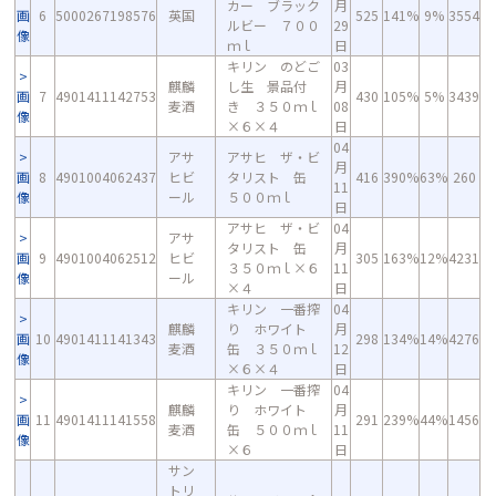
カー ブラック
月
画
6
5000267198576
英国
525
141%
9%
3554
ルビー ７００
29
像
ｍｌ
日
キリン のどご
03
麒麟
し生 景品付
月
画
7
4901411142753
430
105%
5%
3439
麦酒
き ３５０ｍｌ
08
像
×６×４
日
04
アサ
アサヒ ザ・ビ
月
画
8
4901004062437
ヒビ
タリスト 缶
416
390%
63%
260
11
像
ール
５００ｍｌ
日
アサヒ ザ・ビ
04
アサ
タリスト 缶
月
画
9
4901004062512
ヒビ
305
163%
12%
4231
３５０ｍｌ×６
11
像
ール
×４
日
キリン 一番搾
04
麒麟
り ホワイト
月
画
10
4901411141343
298
134%
14%
4276
麦酒
缶 ３５０ｍｌ
12
像
×６×４
日
キリン 一番搾
04
麒麟
り ホワイト
月
画
11
4901411141558
291
239%
44%
1456
麦酒
缶 ５００ｍｌ
11
像
×６
日
サン
トリ