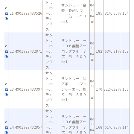
トリ
サントリー 金
04
ーホ
麦 晩酌サワ
月
画
21
4901777433526
ール
185
81%
65%
154
ー 缶 ３５０
04
像
ディ
ｍｌ
日
ング
ス
サン
トリ
サントリー －
04
ーホ
１９６無糖アセ
月
画
22
4901777432871
ール
ロラダブル ７
182
63%
31%
157
04
像
ディ
度 缶 ５００
日
ング
ｍｌ
ス
サン
トリ
サントリー ビ
04
ーホ
アボール ジン
月
画
23
4901777433397
ール
ジャーエール割
170
322%
27%
166
11
像
ディ
り 缶 ３５０
日
ング
ｍｌ
ス
サン
トリ
サントリー －
04
ーホ
１９６無糖アセ
月
画
24
4901777432857
ール
ロラダブル ７
168
61%
73%
114
04
像
ディ
度 缶 ３５０