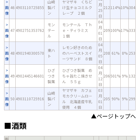
山崎
ヤマザキ くちど
月
画
46
4903110725855
製パ
け生チョコミルク
212
114%
10%
304
25
像
ン
レ－プ ２個
日
04
モン
モンテール Ｔｈ
月
画
47
4902751353762
テー
ｅ・ティラミス
209
100%
17%
333
01
像
ル
１個
日
04
レモン好きのため
東ハ
月
画
48
4901940300570
のハーベストスイ
208
61%
8%
253
ト
05
像
ーツサンド ８個
日
04
ひざ
ひざつき製菓 め
月
画
49
4902445146601
つき
ちゃ旨たこ焼きせ
206
501%
9%
132
12
像
製菓
ん ５５ｇ
日
ヤマザキ カフェ
03
山崎
モカクリ－ムロ－
月
画
50
4903110725916
製パ
205
90%
9%
299
ル 北海道産牛乳
01
像
ン
使用 ４個
日
▲ページトップへ
■酒類
画