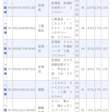
03
宝酒造 宝焼酎
宝酒
月
画
94
4904670492188
の抹茶ハイ ３
46
105%
12%
156
造
02
像
５０ｍｌ
日
三菱食品 Ｊー
02
ＣＲＡＦＴ Ｔ
三菱
月
画
95
4962840968482
ＲＩＰ とちあ
44
83%
17%
139
食品
20
像
いかサワー
日
缶 ３５０ｍｌ
宝酒造 ＩＳＡ
03
宝酒
ＩＮＡ 芋焼酎
月
画
96
4904670004640
44
81%
25%
183
造
ソーダ ５度
22
像
３５０ｍｌ
日
宝酒造 タカラ
04
発酵蒸留サワ
宝酒
月
画
97
4904670497916
ー 平日の３
43
86%
7%
138
造
07
像
度 うめ ３５
日
０ｍｌ
ＪＩＮＲＯ チ
03
ャミスルレモ
月
画
98
8801048181421
韓国
41
87%
17%
297
ン １３度 ３
19
像
６０ｍｌ
日
キリン 華よ
04
い 梅＆レモン
麒麟
月
画
99
4901411140445
スパークリン
41
0%
12%
119