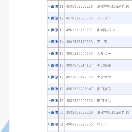
画像
11
4595058603236
清水物産北海道丸恩
画像
12
4570117925702
バンダイ
画像
13
4903110753797
山崎製パン
画像
14
4902555170893
不二家
画像
15
4901330600655
カルビー
画像
16
4904646214127
寺沢製菓
画像
17
4972660422859
カタオカ
画像
18
4582532206847
田口食品
画像
19
4582532206830
田口食品
画像
20
4595058603229
清水物産北海道丸恩
画像
21
4903333275755
ロッテ