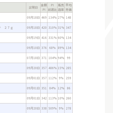
金額
PI
販売
平均
出現日
PI
前週比
店率
売価
09月18日
469
134%
27%
148
チ ２７ｇ
09月18日
420
310%
31%
347
09月19日
416
331%
60%
134
09月10日
376
68%
89%
134
07月18日
371
104%
94%
99
09月20日
357
486%
15%
285
09月01日
357
112%
9%
259
09月01日
351
84%
12%
86
09月01日
342
113%
10%
260
09月20日
338
509%
9%
278