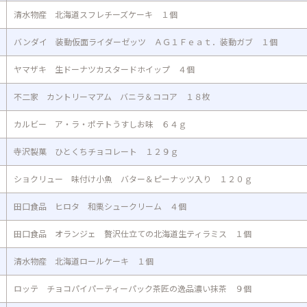
清水物産 北海道スフレチーズケーキ １個
バンダイ 装動仮面ライダーゼッツ ＡＧ１Ｆｅａｔ．装動ガブ １個
ヤマザキ 生ドーナツカスタードホイップ ４個
不二家 カントリーマアム バニラ＆ココア １８枚
カルビー ア・ラ・ポテトうすしお味 ６４ｇ
寺沢製菓 ひとくちチョコレート １２９ｇ
ショクリュー 味付け小魚 バター＆ピーナッツ入り １２０ｇ
田口食品 ヒロタ 和栗シュークリーム ４個
田口食品 オランジェ 贅沢仕立ての北海道生ティラミス １個
清水物産 北海道ロールケーキ １個
ロッテ チョコパイパーティーパック茶匠の逸品濃い抹茶 ９個