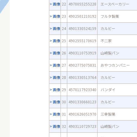
画像
22
4970055255228
エースベーカリー
画像
23
4902501210192
フルタ製菓
画像
24
4901330524159
カルビー
画像
25
4902555170619
不二家
画像
26
4903110753919
山崎製パン
画像
27
4902775075831
おやつカンパニー
画像
28
4901330513764
カルビー
画像
29
4570117923340
バンダイ
画像
30
4901330660123
カルビー
画像
31
4901626051970
三幸製菓
画像
32
4903110729723
山崎製パン