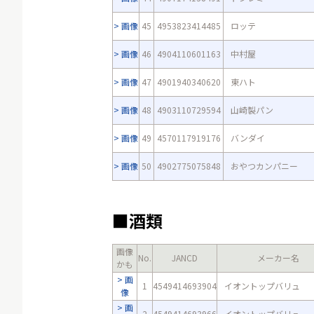
画像
45
4953823414485
ロッテ
画像
46
4904110601163
中村屋
画像
47
4901940340620
東ハト
画像
48
4903110729594
山崎製パン
画像
49
4570117919176
バンダイ
画像
50
4902775075848
おやつカンパニー
■酒類
画像
No.
JANCD
メーカー名
かも
画
1
4549414693904
イオントップバリュ
像
画
2
4549414693966
イオントップバリュ