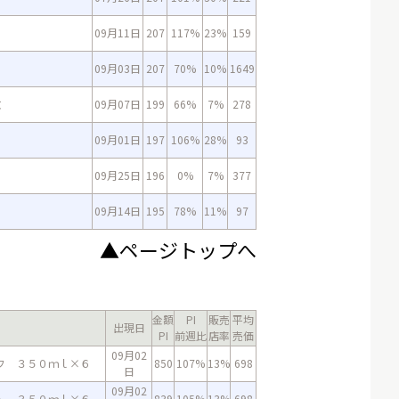
09月11日
207
117%
23%
159
09月03日
207
70%
10%
1649
枚
09月07日
199
66%
7%
278
09月01日
197
106%
28%
93
09月25日
196
0%
7%
377
09月14日
195
78%
11%
97
▲ページトップへ
金額
PI
販売
平均
出現日
PI
前週比
店率
売価
09月02
フ ３５０ｍｌ×６
850
107%
13%
698
日
09月02
ト ３５０ｍｌ×６
839
105%
13%
698