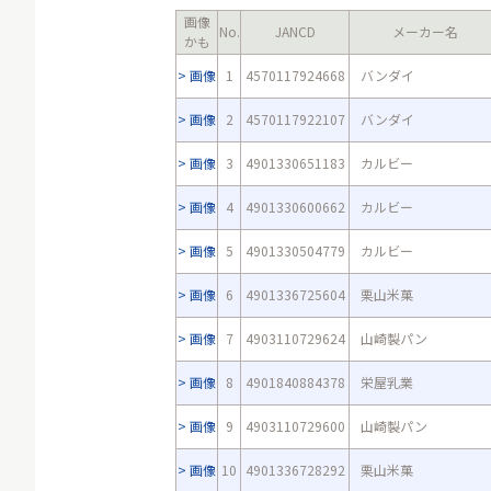
画像
No.
JANCD
メーカー名
かも
画像
1
4570117924668
バンダイ
画像
2
4570117922107
バンダイ
画像
3
4901330651183
カルビー
画像
4
4901330600662
カルビー
画像
5
4901330504779
カルビー
画像
6
4901336725604
栗山米菓
画像
7
4903110729624
山崎製パン
画像
8
4901840884378
栄屋乳業
画像
9
4903110729600
山崎製パン
画像
10
4901336728292
栗山米菓