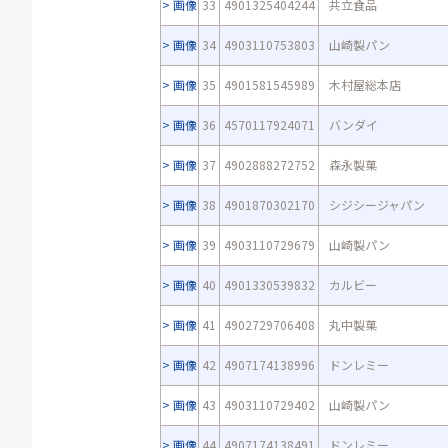
画像
33
4901325404244
共立食品
画像
34
4903110753803
山崎製パン
画像
35
4901581545989
木村屋総本店
画像
36
4570117924071
バンダイ
画像
37
4902888272752
森永製菓
画像
38
4901870302170
シジシージャパン
画像
39
4903110729679
山崎製パン
画像
40
4901330539832
カルビー
画像
41
4902729706408
丸中製菓
画像
42
4907174138996
ドンレミー
画像
43
4903110729402
山崎製パン
画像
44
4907174138491
ドンレミー