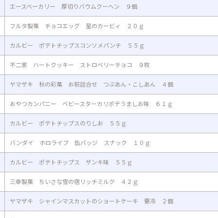
エースベーカリー 厚切りバウムクーヘン ９個
フルタ製菓 チョコエッグ 星のカービィ ２０ｇ
カルビー ポテトチップスコンソメパンチ ５５ｇ
不二家 ハートクッキー ストロベリーチョコ ９枚
ヤマザキ 秋の彩菓 お萩詰合せ つぶあん・こしあん ４個
おやつカンパニー ベビースターカリポテうましお味 ６１ｇ
カルビー ポテトチップスのりしお ５５ｇ
バンダイ ホロライブ 缶バッジ スナック １０ｇ
カルビー ポテトチップス ザンキ味 ５５ｇ
三幸製菓 ちいさな雪の宿リッチミルク ４２ｇ
ヤマザキ シャインマスカットのショートケーキ 要冷 ２個