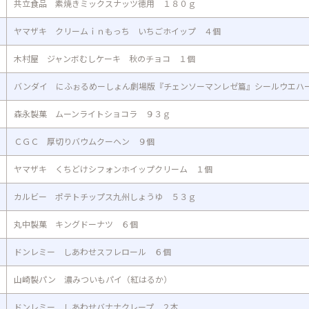
共立食品 素焼きミックスナッツ徳用 １８０ｇ
ヤマザキ クリームｉｎもっち いちごホイップ ４個
木村屋 ジャンボむしケーキ 秋のチョコ １個
バンダイ にふぉるめーしょん劇場版『チェンソーマンレゼ篇』シールウエハ
森永製菓 ムーンライトショコラ ９３ｇ
ＣＧＣ 厚切りバウムクーヘン ９個
ヤマザキ くちどけシフォンホイップクリーム １個
カルビー ポテトチップス九州しょうゆ ５３ｇ
丸中製菓 キングドーナツ ６個
ドンレミー しあわせスフレロール ６個
山崎製パン 濃みついもパイ（紅はるか）
ドンレミー しあわせバナナクレープ ２本