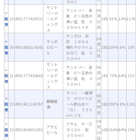
０ｍｌ
サント
サントリー 金
06
リーホ
麦 ビー玉色の
月
画
19
4901777434721
ールデ
188
81%
14%
1176
青い空 缶 ５
21
像
ィング
００ｍｌ×６
日
ス
サッポロ 氷
04
サッポ
彩 １９８４
月
画
20
4901880214241
ロビー
晴れやかライム
188
106%
6%
100
11
像
ル
仕立て 缶 ３
日
５０ｍｌ
サント
サントリー 金
06
リーホ
麦 ビー玉色の
月
画
21
4901777434660
ールデ
186
73%
64%
153
青い空 缶 ３
20
像
ィング
５０ｍｌ
日
ス
キリン 一番搾
06
り ホワイトビ
麒麟麦
月
画
22
4901411143767
ール飲み比べ
180
108%
8%
1101
酒
09
像
（Ｓ） ３５０
日
ｍｌ×６
04
アサヒ ザ・ビ
アサヒ
月
画
23
4901004062451
タリスト 缶
168
104%
84%
194
ビール
10
像
３５０ｍｌ
日