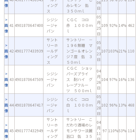
06
像
ィング
みレモン 缶
日
ス
３５０ｍｌ
05
シジシ
ＣＧＣ コロ
月
画
41
4901870647400
ージャ
赤 １０００ｍ
109
92%
14%
462
25
像
パン
ｌ
日
サント
サントリー －
05
リーホ
１９６無糖 マ
月
画
42
4901777433939
ールデ
ンゴー＆オレン
107
103%
21%
110
23
像
ィング
ジ７度 缶 ３
日
ス
５０ｍｌ
ＣＧＣ ショッ
04
シジシ
パーズプライ
月
画
43
4901870647509
ージャ
ス 酎ハイ グ
104
97%
16%
136
26
像
パン
レープフルー
日
ツ ５００ｍｌ
05
シジシ
ＣＧＣ コロ
月
画
44
4901870647417
ージャ
白 １０００ｍ
102
96%
13%
468
28
像
パン
ｌ
日
サント
サントリー こ
04
リーホ
だわり酒場のレ
月
画
45
4901777432949
ールデ
モンサワー淡麗
97
110%
53%
114
11
像
ィング
旨口 缶 ３５
日