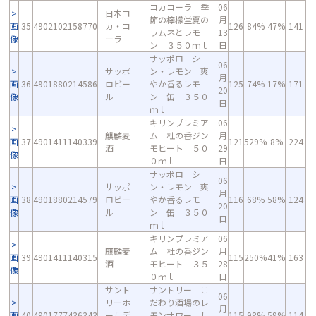
コカコーラ 季
06
日本コ
節の檸檬堂夏の
月
画
35
4902102158770
カ・コ
126
84%
47%
141
ラムネとレモ
13
像
ーラ
ン ３５０ｍｌ
日
サッポロ シ
06
サッポ
ン・レモン 爽
月
画
36
4901880214586
ロビー
やか香るレモ
125
74%
17%
171
20
像
ル
ン 缶 ３５０
日
ｍｌ
キリンプレミア
06
麒麟麦
ム 杜の香ジン
月
画
37
4901411140339
121
529%
8%
224
酒
モヒート ５０
29
像
０ｍｌ
日
サッポロ シ
06
サッポ
ン・レモン 爽
月
画
38
4901880214579
ロビー
やか香るレモ
116
68%
58%
124
20
像
ル
ン 缶 ３５０
日
ｍｌ
キリンプレミア
06
麒麟麦
ム 杜の香ジン
月
画
39
4901411140315
115
250%
41%
163
酒
モヒート ３５
28
像
０ｍｌ
日
サント
サントリー こ
06
リーホ
だわり酒場のレ
月
画
40
4901777436343
ールデ
モンサワー し
115
98%
59%
114