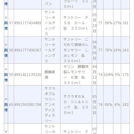
フルーツ ３５
26
像
パン
０ｍｌ
日
サント
05
リーホ
サントリー Ｐ
月
画
57
4901777434486
ールデ
ＳＢ エール
77
98%
27%
181
23
像
ィング
缶 ３５０ｍｌ
日
ス
サント
サントリー こ
06
リーホ
だわり酒場のレ
月
画
58
4901777436367
ールデ
モンサワー し
77
78%
18%
163
06
像
ィング
みレモン 缶
日
ス
５００ｍｌ
キリン 麒麟特
04
麒麟麦
製レモンサワ
月
画
59
4901411139326
74
104%
5%
175
酒
ー ６度 缶
12
像
５００ｍｌ
日
サクラ
オブル
サクラオＢ＆
05
ワリー
Ｄ ジン＆トニ
月
画
60
4901903081706
アンド
74
86%
6%
182
ック 缶 ３５
31
像
ディス
０ｍｌ
日
ティラ
リー
サント
05
リーホ
サントリー Ｐ