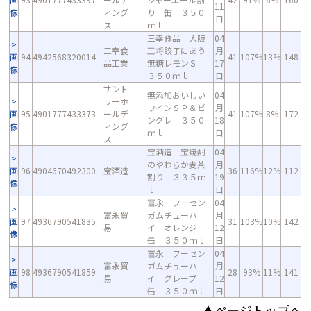
11
像
ィング
り 缶 ３５０
日
ス
ｍｌ
三幸食品 大阪
04
三幸食
王将餃子にあう
月
画
94
4942568320014
41
107%
13%
148
品工業
無糖レモンＳ
17
像
３５０ｍｌ
日
サント
無添加おいしい
04
リーホ
ワインＳＰ＆ピ
月
画
95
4901777433373
ールデ
41
107%
8%
172
ングレ ３５０
18
像
ィング
ｍｌ
日
ス
宝酒造 宝焼酎
04
のやわらか麦茶
月
画
96
4904670492300
宝酒造
36
116%
12%
112
割り ３３５ｍ
19
像
ｌ
日
富永 フーセン
04
富永貿
ガムチューハ
月
画
97
4936790541835
31
103%
10%
142
易
イ オレンジ
12
像
缶 ３５０ｍｌ
日
富永 フーセン
04
富永貿
ガムチューハ
月
画
98
4936790541859
28
93%
11%
141
易
イ グレープ
12
像
缶 ３５０ｍｌ
日
▲ページトップへ