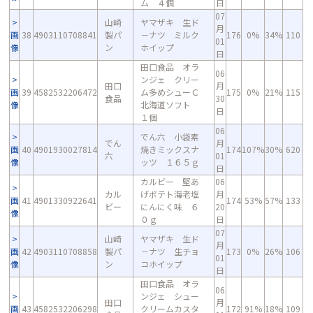
ム ４個
日
07
山崎
ヤマザキ 生ド
月
画
38
4903110708841
製パ
－ナツ ミルク
176
0%
34%
110
01
像
ン
ホイップ
日
田口食品 オラ
06
ンジェ クリー
田口
月
画
39
4582532206472
ム多めシューＣ
175
0%
21%
115
食品
30
像
北海道ソフト
日
１個
06
でん六 小袋素
でん
月
画
40
4901930027814
焼きミックスナ
174
107%
30%
620
六
01
像
ッツ １６５ｇ
日
カルビー 堅あ
06
カル
げポテト海老塩
月
画
41
4901330922641
174
53%
57%
133
ビー
にんにく味 ６
20
像
０ｇ
日
07
山崎
ヤマザキ 生ド
月
画
42
4903110708858
製パ
－ナツ 生チョ
173
0%
26%
106
01
像
ン
コホイップ
日
田口食品 オラ
06
ンジェ シュー
田口
月
画
43
4582532206298
クリームカスタ
172
91%
18%
109