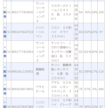
サント
マスターズドリ
06
リーホ
ームＬＥ＃２
月
画
51
4901777435841
ールデ
84
76%
24%
258
６ 缶 ３５０
06
像
ィング
ｍｌ
日
ス
04
シジシ
ＣＧＣ ＳＰ酎
月
画
52
4901870647523
ージャ
ハイ ドライ
84
102%
25%
97
26
像
パン
３５０ｍｌ
日
サント
サントリー こ
04
リーホ
だわり酒場のレ
月
画
53
4901777432963
ールデ
モンサワー淡麗
82
101%
26%
161
11
像
ィング
旨口 缶 ５０
日
ス
０ｍｌ
キリン 麒麟特
04
麒麟麦
製レモンサワ
月
画
54
4901411139302
82
108%
17%
118
酒
ー ６度 缶
12
像
３５０ｍｌ
日
アサヒ ＧＩＮ
06
アサヒ
ＯＮ レモン
月
画
55
4904230074991
79
87%
5%
668
ビール
ＣＰパック ３
14
像
５０ｍｌ×６
日
ＣＧＣ ＳＰ酎
04
シジシ
ハイ グレープ
月
画
56
4901870647486
ージャ
79
99%
22%
97