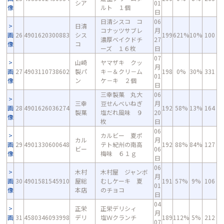
シア
01
像
ルト １個
日
日清シスコ コ
06
日清
コナッツサブレ
月
画
26
4901620300883
シス
199
621%
10%
100
濃厚ベイクドチ
27
像
コ
ーズ １６枚
日
07
山崎
ヤマザキ クッ
月
画
27
4903110738602
製パ
キ－＆クリ－ム
198
0%
30%
331
01
像
ン
ケ－キ ２個
日
三幸製菓 丸大
06
三幸
豆せんべいねぎ
月
画
28
4901626036274
192
58%
13%
164
製菓
塩だれ風味 ９
20
像
枚
日
06
カルビー 夏ポ
カル
月
画
29
4901330600648
テト紀州の南高
192
88%
84%
127
ビー
06
像
梅味 ６１ｇ
日
06
木村
木村屋 ジャンボ
月
画
30
4901581545910
屋総
むしケーキ 夏
191
57%
9%
106
01
像
本店
のチョコ
日
04
正栄
正栄デリシィ
月
画
31
4580346093998
デリ
塩Ｗクランチ
189
112%
5%
212
07