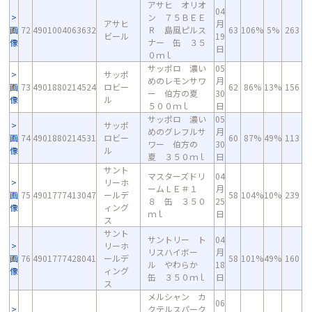
アサヒ オリオ
04
ン ７５ＢＥＥ
アサヒ
月
画
72
4901004063632
Ｒ 島風ピルス
63
106%
5%
263
ビール
19
像
ナー 缶 ３５
日
０ｍｌ
サッポロ 濃い
05
サッポ
めのレモンサワ
月
画
73
4901880214524
ロビー
62
86%
13%
156
ー 伯方の夏
30
像
ル
５００ｍｌ
日
サッポロ 濃い
05
サッポ
めのグレフルサ
月
画
74
4901880214531
ロビー
60
87%
49%
113
ワー 伯方の
30
像
ル
夏 ３５０ｍｌ
日
サント
マスターズドリ
04
リーホ
ームＬＥ＃１
月
画
75
4901777413047
ールデ
58
104%
10%
239
８ 缶 ３５０
25
像
ィング
ｍｌ
日
ス
サント
サントリー ト
04
リーホ
リスハイボー
月
画
76
4901777428041
ールデ
58
101%
49%
160
ル やわらか
18
像
ィング
缶 ３５０ｍｌ
日
ス
メルシャン カ
06
クテルスパーク