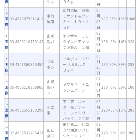
像
シィ
９５ｇ
日
京竹風庵 京都
05
京竹
Ｃサンド＆クッ
月
画
32
4520075011412
187
95%
10%
1066
風庵
キー ＬＢ－１
05
像
５Ｐ
日
07
山崎
ヤマザキ ＬＬ
月
画
33
4903110753148
製パ
クイニーアマン
186
0%
14%
320
01
像
ン
つぶあん ５個
日
06
ブルボン エリ
ブル
月
画
34
4901360363452
ーゼ塩ミルク
180
80%
39%
293
ボン
20
像
３２本
日
07
山崎
ヤマザキ デニ
月
画
35
4903110708865
製パ
180
0%
29%
106
ッシュバ－ン
01
像
ン
日
不二家 ルッ
06
不二
ク 苺デザー
月
画
36
4902555160290
179
450%
15%
283
家
ト ファミリー
28
像
パック ２２粒
日
田口食品 ヒロ
07
田口
タ北海道ソフト
月
画
37
4582532206427
178
0%
6%
288
食品
シュークリー
01
像