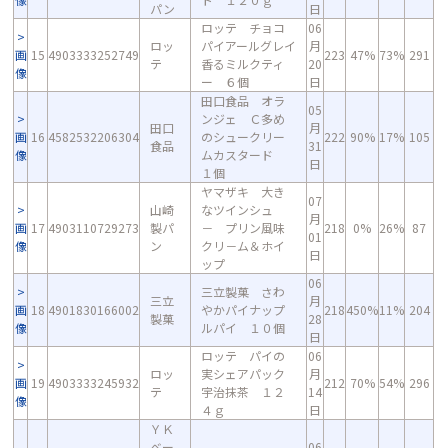
パン
日
ロッテ チョコ
06
ロッ
パイアールグレイ
月
画
15
4903333252749
223
47%
73%
291
テ
香るミルクティ
20
像
ー ６個
日
田口食品 オラ
05
ンジェ Ｃ多め
田口
月
画
16
4582532206304
のシュークリー
222
90%
17%
105
食品
31
像
ムカスタード
日
１個
ヤマザキ 大き
07
山崎
なツインシュ
月
画
17
4903110729273
製パ
－ プリン風味
218
0%
26%
87
01
像
ン
クリ－ム＆ホイ
日
ップ
06
三立製菓 さわ
三立
月
画
18
4901830166002
やかパイナップ
218
450%
11%
204
製菓
28
像
ルパイ １０個
日
ロッテ パイの
06
ロッ
実シェアパック
月
画
19
4903333245932
212
70%
54%
296
テ
宇治抹茶 １２
14
像
４ｇ
日
ＹＫ
ベー
06