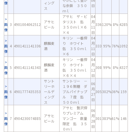
やかにして豊か
06
像
ィング
な余韻 ３５０
日
ス
ｍｌ
アサヒ ザ・ビ
04
アサヒ
タリスト 缶
月
画
3
4901004062512
336
120%
8%
4285
ビール
３５０ｍｌ×６
11
像
×４
日
キリン 一番搾
04
麒麟麦
り ホワイト
月
画
4
4901411141336
333
95%
76%
1092
酒
缶 ３５０ｍｌ
11
像
×６
日
キリン 一番搾
04
麒麟麦
り ホワイト
月
画
5
4901411141343
308
99%
8%
4327
酒
缶 ３５０ｍｌ
12
像
×６×４
日
サント
サントリー －
06
リーホ
１９６無糖 ダ
月
画
6
4901777435353
ールデ
ブルパイナップ
305
302%
36%
159
27
像
ィング
ル ７度 缶
日
ス
５００ｍｌ
アサヒ 贅沢搾
06
りプレミアム
アサヒ
月
画
7
4904230074885
マンゴー 数量
301
383%
61%
146
ビール
28
像
限定 缶 ３５
日
０ｍｌ