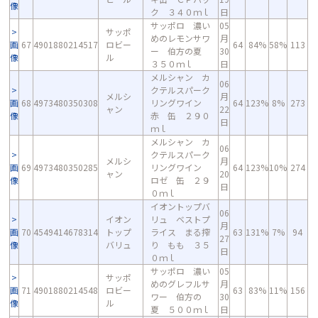
像
ク ３４０ｍｌ
日
サッポロ 濃い
05
サッポ
めのレモンサワ
月
画
67
4901880214517
ロビー
64
84%
58%
113
ー 伯方の夏
30
像
ル
３５０ｍｌ
日
メルシャン カ
06
クテルスパーク
メルシ
月
画
68
4973480350308
リングワイン
64
123%
8%
273
ャン
22
像
赤 缶 ２９０
日
ｍｌ
メルシャン カ
06
クテルスパーク
メルシ
月
画
69
4973480350285
リングワイン
64
123%
10%
274
ャン
20
像
ロゼ 缶 ２９
日
０ｍｌ
イオントップバ
06
イオン
リュ ベストプ
月
画
70
4549414678314
トップ
ライス まる搾
63
131%
7%
94
27
像
バリュ
り もも ３５
日
０ｍｌ
サッポロ 濃い
05
サッポ
めのグレフルサ
月
画
71
4901880214548
ロビー
63
83%
11%
156
ワー 伯方の
30
像
ル
夏 ５００ｍｌ
日