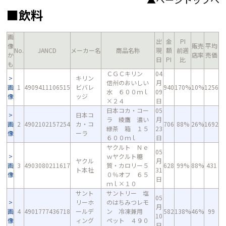
■飲料
画
出
金
PI
像
販売
平均
No.
JANCD
メーカー名
商品名称
現
額
前週
か
店率
売価
日
PI
比
も
ＣＧＣキリン
04
キリン
信州のおいしい
月
画
1
4909411106515
ビバレ
940
170%
10%
1256
水 ６００ｍｌ
09
像
ッジ
×２４
日
日本コカ・コー
05
日本コ
ラ 綾鷹 濃い
月
画
2
4902102157254
カ・コ
706
88%
26%
1692
緑茶 箱 １５
23
像
ーラ
６００ｍｌ
日
ヤクルト Ｎｅ
05
ｗヤクルト糖
ヤクル
月
画
3
4903080211617
質・カロリー５
628
99%
88%
431
ト本社
31
像
０％オフ ６５
日
ｍｌ×１０
サント
サントリー 塩
05
リーホ
のはちみつレモ
月
画
4
4901777436718
ールデ
ン 冷凍兼用
582
138%
46%
99
10
像
ィング
ペット ４９０
日