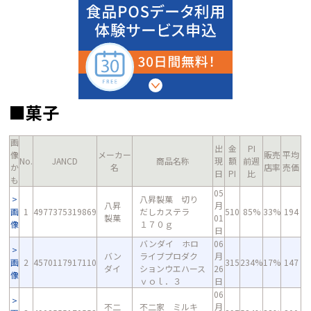
■菓子
画
出
金
PI
像
メーカー
販売
平均
No.
JANCD
商品名称
現
額
前週
か
名
店率
売価
日
PI
比
も
05
八昇製菓 切り
八昇
月
画
1
4977375319869
だしカステラ
510
85%
33%
194
製菓
01
像
１７０ｇ
日
バンダイ ホロ
06
バン
ライブプロダク
月
画
2
4570117917110
315
234%
17%
147
ダイ
ションウエハース
26
像
ｖｏｌ．３
日
06
不二
不二家 ミルキ
月