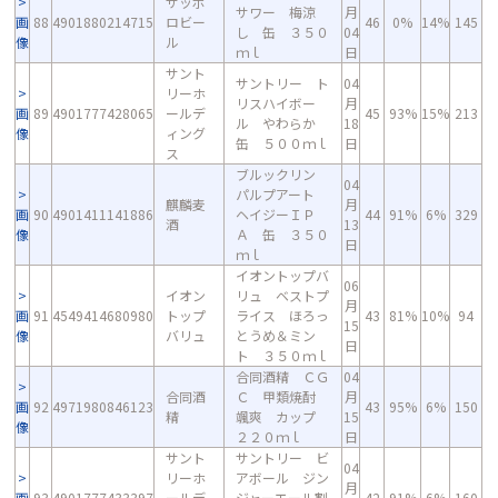
サッポ
サワー 梅涼
月
画
88
4901880214715
ロビー
46
0%
14%
145
し 缶 ３５０
04
像
ル
ｍｌ
日
サント
サントリー ト
04
リーホ
リスハイボー
月
画
89
4901777428065
ールデ
45
93%
15%
213
ル やわらか
18
像
ィング
缶 ５００ｍｌ
日
ス
ブルックリン
04
パルプアート
麒麟麦
月
画
90
4901411141886
ヘイジーＩＰ
44
91%
6%
329
酒
13
像
Ａ 缶 ３５０
日
ｍｌ
イオントップバ
06
イオン
リュ ベストプ
月
画
91
4549414680980
トップ
ライス ほろっ
43
81%
10%
94
15
像
バリュ
とうめ＆ミン
日
ト ３５０ｍｌ
合同酒精 ＣＧ
04
合同酒
Ｃ 甲類焼酎
月
画
92
4971980846123
43
95%
6%
150
精
颯爽 カップ
15
像
２２０ｍｌ
日
サント
サントリー ビ
04
リーホ
アボール ジン
月
画
93
4901777433397
ールデ
ジャーエール割
42
91%
6%
160