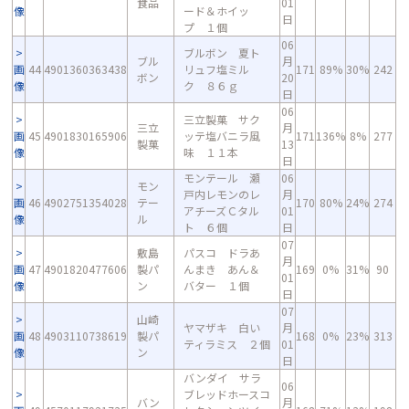
食品
01
像
ード＆ホイッ
日
プ １個
06
ブルボン 夏ト
ブル
月
画
44
4901360363438
リュフ塩ミル
171
89%
30%
242
ボン
20
像
ク ８６ｇ
日
06
三立製菓 サク
三立
月
画
45
4901830165906
ッテ塩バニラ風
171
136%
8%
277
製菓
13
像
味 １１本
日
モンテール 瀬
06
モン
戸内レモンのレ
月
画
46
4902751354028
テー
170
80%
24%
274
アチーズＣタル
01
像
ル
ト ６個
日
07
敷島
パスコ ドラあ
月
画
47
4901820477606
製パ
んまき あん＆
169
0%
31%
90
01
像
ン
バター １個
日
07
山崎
ヤマザキ 白い
月
画
48
4903110738619
製パ
168
0%
23%
313
ティラミス ２個
01
像
ン
日
バンダイ サラ
06
ブレッドホースコ
バン
月