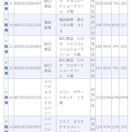
田口
タ チョコレー
月
画
9
4582532206397
252
100%
7%
252
食品
トシュークリー
01
像
ム ４個
日
06
亀田製菓 夏の
亀田
月
画
10
4901313252109
つまみ種 ９０
240
69%
60%
217
製菓
13
像
ｇ
日
田口食品 ヒロ
06
田口
タ ツインフレ
月
画
11
4582532206403
238
86%
9%
259
食品
ッシュシューク
01
像
リーム ４個
日
田口食品 ヒロ
06
田口
タ カスタード
月
画
12
4582532206380
233
86%
9%
255
食品
シュークリー
01
像
ム ４個
日
メリ
ーチ
05
ョコ
メリー デザー
月
画
13
4979103103719
レー
トセット １０
227
103%
13%
1994
01
像
トカ
個
日
ムパ
ニー
シジ
04
ＣＧＣ まろや
シー
月
画
14
4901870302095
かチョコレー
224
93%
23%
255
ジャ
09
像
ト １２０ｇ