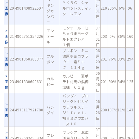
ＹＫＢＣ シャ
キン
月
画
20
4901408922597
ルロットスティッ
210
306%
6%
96
グカ
01
像
ク レモン
ンパ
日
ニー
モンテール む
07
モン
ちゃうまヨーグ
月
画
21
4902751354226
テー
203
0%
36%
160
ルトエクレア
01
像
ル
１個
日
ブルボン ミニ
06
ブル
濃厚チョコブラ
月
画
22
4901360363377
201
76%
39%
294
ボン
ウニー塩ミル
20
像
ク １１４ｇ
日
06
カルビー 夏ポ
カル
月
画
23
4901330600631
テト対馬の浜御
201
90%
84%
125
ビー
06
像
塩味 ６１ｇ
日
バンダイ プロ
ジェクトセカイ
06
バン
カラフルステー
月
画
24
4570117921780
200
187%
11%
147
ダイ
ジ！ｆｅａｔ．
26
像
初音ミクウエハ
日
ース１０
07
プレシア 北海
プレ
月
画
25
4933602450934
道生クリームタ
200
0%
8%
263