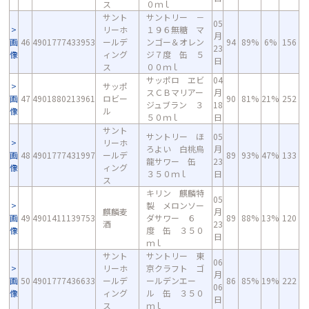
ス
０ｍｌ
サント
サントリー －
05
リーホ
１９６無糖 マ
月
画
46
4901777433953
ールデ
ンゴー＆オレン
94
89%
6%
156
23
像
ィング
ジ７度 缶 ５
日
ス
００ｍｌ
サッポロ ヱビ
04
サッポ
スＣＢマリアー
月
画
47
4901880213961
ロビー
90
81%
21%
252
ジュブラン ３
18
像
ル
５０ｍｌ
日
サント
サントリー ほ
05
リーホ
ろよい 白桃烏
月
画
48
4901777431997
ールデ
89
93%
47%
133
龍サワー 缶
23
像
ィング
３５０ｍｌ
日
ス
キリン 麒麟特
05
製 メロンソー
麒麟麦
月
画
49
4901411139753
ダサワー ６
89
88%
13%
120
酒
23
像
度 缶 ３５０
日
ｍｌ
サント
サントリー 東
06
リーホ
京クラフト ゴ
月
画
50
4901777436633
ールデ
ールデンエー
86
85%
19%
222
06
像
ィング
ル 缶 ３５０
日
ス
ｍｌ