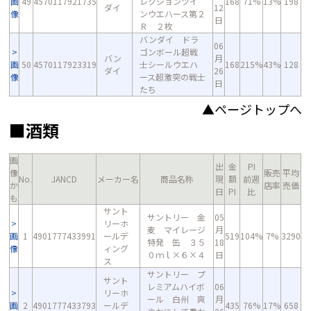
画
49
4570117921735
レクションツイ
168
71%
13%
198
ダイ
12
像
ンウエハース第２
日
Ｒ ２枚
バンダイ ドラ
06
ゴンボール超戦
バン
月
画
50
4570117923319
士シールウエハ
168
215%
43%
128
ダイ
26
像
ース超激突の戦士
日
たち
▲ページトップへ
■酒類
画
出
金
PI
像
販売
平均
No.
JANCD
メーカー名
商品名称
現
額
前週
か
店率
売価
日
PI
比
も
サント
サントリー 金
05
リーホ
麦 マイレージ
月
画
1
4901777433991
ールデ
519
104%
7%
3290
特発 缶 ３５
18
像
ィング
０ｍｌ×６×４
日
ス
サントリー プ
サント
レミアムハイボ
06
リーホ
ール 白州 爽
月
画
2
4901777433793
ールデ
435
76%
17%
658