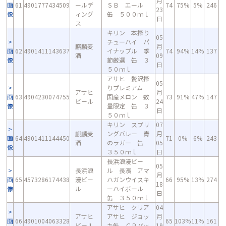
月
画
61
4901777434509
ールデ
ＳＢ エール
74
75%
5%
246
23
像
ィング
缶 ５００ｍｌ
日
ス
キリン 本搾り
05
チューハイ パ
麒麟麦
月
画
62
4901411143637
イナップル 季
74
94%
14%
137
酒
09
像
節厳選 缶 ３
日
５０ｍｌ
アサヒ 贅沢搾
05
りプレミアム
アサヒ
月
画
63
4904230074755
国産メロン 数
73
91%
47%
147
ビール
24
像
量限定 缶 ３
日
５０ｍｌ
キリン スプリ
07
麒麟麦
ングバレー 青
月
画
64
4901411144450
71
0%
6%
243
酒
のラガー 缶
05
像
３５０ｍｌ
日
長浜浪漫ビー
05
長浜浪
ル 長濱 アマ
月
画
65
4573286174438
漫ビー
ハガンウイスキ
66
95%
13%
274
18
像
ル
ーハイボール
日
缶 ３５０ｍｌ
アサヒ クリア
04
アサヒ
アサヒ ジョッ
月
画
66
4901004063328
65
103%
11%
161
ビール
キ缶 ＣＰパッ
19