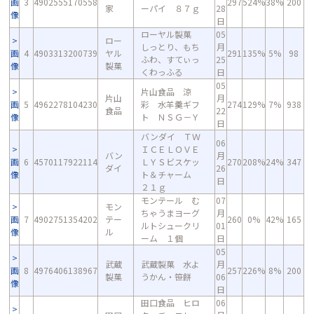
画
3
4902555170558
297
524%
38%
200
家
ーパイ ８７ｇ
28
像
日
ローヤル製菓
05
ロー
しっとり、もち
月
画
4
4903313200739
ヤル
291
135%
5%
98
ふわ、すてぃっ
25
像
製菓
くわっふる
日
05
片山食品 涼
片山
月
画
5
4962278104230
彩 水羊羹ギフ
274
129%
7%
938
食品
22
像
ト ＮＳＧ－Ｙ
日
バンダイ ＴＷ
06
ＩＣＥＬＯＶＥ
バン
月
画
6
4570117922114
ＬＹＳビスケッ
270
208%
24%
347
ダイ
26
像
ト＆チャーム
日
２１ｇ
モンテール む
07
モン
ちゃうまヨーグ
月
画
7
4902751354202
テー
260
0%
42%
165
ルトシュークリ
01
像
ル
ーム １個
日
05
武蔵
武蔵製菓 水よ
月
画
8
4976406138967
257
226%
8%
200
製菓
うかん・笹餅
06
像
日
田口食品 ヒロ
06