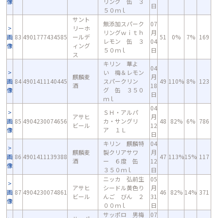
像
リング 缶 ３
日
５０ｍｌ
サント
無添加スパーク
07
リーホ
リングｗｉｔｈ
月
画
83
4901777434585
ールデ
51
0%
7%
169
レモン 缶 ３
04
像
ィング
５０ｍｌ
日
ス
キリン 華よ
04
い 梅＆レモン
麒麟麦
月
画
84
4901411140445
スパークリン
49
110%
8%
123
酒
18
像
グ 缶 ３５０
日
ｍｌ
04
ＳＨ・アルパ
アサヒ
月
画
85
4904230074656
カ・サングリ
48
82%
6%
786
ビール
12
像
ア １Ｌ
日
キリン 麒麟特
04
麒麟麦
製クリアサワ
月
画
86
4901411139388
47
113%
15%
117
酒
ー ６度 缶
12
像
３５０ｍｌ
日
ニッカ 弘前生
05
アサヒ
シードル黄色り
月
画
87
4904230074861
46
82%
14%
371
ビール
んご びん ２
31
像
００ｍｌ
日
サッポロ 男梅
07