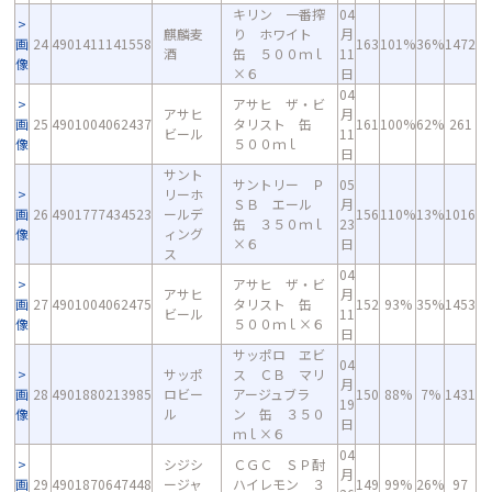
キリン 一番搾
04
麒麟麦
り ホワイト
月
画
24
4901411141558
163
101%
36%
1472
酒
缶 ５００ｍｌ
11
像
×６
日
04
アサヒ ザ・ビ
アサヒ
月
画
25
4901004062437
タリスト 缶
161
100%
62%
261
ビール
11
像
５００ｍｌ
日
サント
サントリー Ｐ
05
リーホ
ＳＢ エール
月
画
26
4901777434523
ールデ
156
110%
13%
1016
缶 ３５０ｍｌ
23
像
ィング
×６
日
ス
04
アサヒ ザ・ビ
アサヒ
月
画
27
4901004062475
タリスト 缶
152
93%
35%
1453
ビール
11
像
５００ｍｌ×６
日
サッポロ ヱビ
04
サッポ
ス ＣＢ マリ
月
画
28
4901880213985
ロビー
アージュブラ
150
88%
7%
1431
19
像
ル
ン 缶 ３５０
日
ｍｌ×６
04
シジシ
ＣＧＣ ＳＰ酎
月
画
29
4901870647448
ージャ
ハイレモン ３
149
99%
26%
97