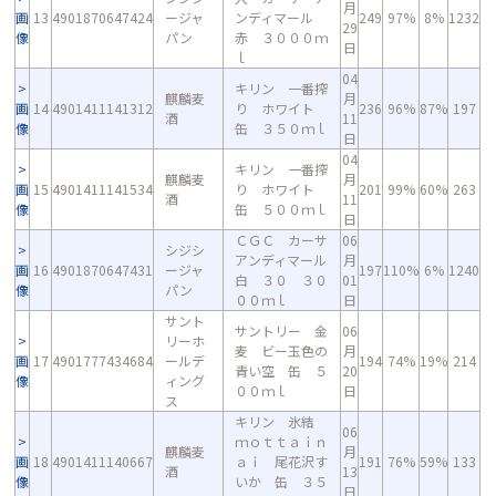
月
画
13
4901870647424
ージャ
ンディマール
249
97%
8%
1232
29
像
パン
赤 ３０００ｍ
日
ｌ
04
キリン 一番搾
麒麟麦
月
画
14
4901411141312
り ホワイト
236
96%
87%
197
酒
11
像
缶 ３５０ｍｌ
日
04
キリン 一番搾
麒麟麦
月
画
15
4901411141534
り ホワイト
201
99%
60%
263
酒
11
像
缶 ５００ｍｌ
日
ＣＧＣ カーサ
06
シジシ
アンディマール
月
画
16
4901870647431
ージャ
197
110%
6%
1240
白 ３０ ３０
01
像
パン
００ｍｌ
日
サント
サントリー 金
06
リーホ
麦 ビー玉色の
月
画
17
4901777434684
ールデ
194
74%
19%
214
青い空 缶 ５
20
像
ィング
００ｍｌ
日
ス
キリン 氷結
06
ｍｏｔｔａｉｎ
麒麟麦
月
画
18
4901411140667
ａｉ 尾花沢す
191
76%
59%
133
酒
13
像
いか 缶 ３５
日