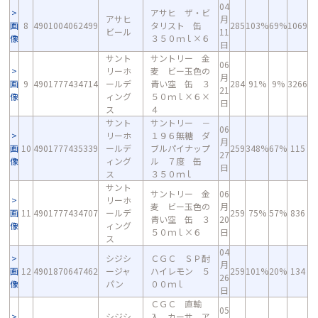
04
アサヒ ザ・ビ
アサヒ
月
画
8
4901004062499
タリスト 缶
285
103%
69%
1069
ビール
11
像
３５０ｍｌ×６
日
サント
サントリー 金
06
リーホ
麦 ビー玉色の
月
画
9
4901777434714
ールデ
青い空 缶 ３
284
91%
9%
3266
21
像
ィング
５０ｍｌ×６×
日
ス
４
サント
サントリー －
06
リーホ
１９６無糖 ダ
月
画
10
4901777435339
ールデ
ブルパイナップ
259
348%
67%
115
27
像
ィング
ル ７度 缶
日
ス
３５０ｍｌ
サント
サントリー 金
06
リーホ
麦 ビー玉色の
月
画
11
4901777434707
ールデ
259
75%
57%
836
青い空 缶 ３
20
像
ィング
５０ｍｌ×６
日
ス
04
シジシ
ＣＧＣ ＳＰ酎
月
画
12
4901870647462
ージャ
ハイレモン ５
259
101%
20%
134
26
像
パン
００ｍｌ
日
ＣＧＣ 直輸
05
シジシ
入 カーサ ア