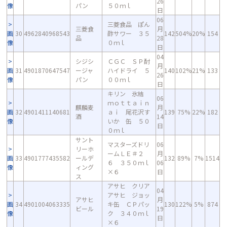
26
像
パン
５０ｍｌ
日
06
三菱食品 ぽん
三菱食
月
画
30
4962840968543
酢サワー ３５
142
504%
20%
154
品
28
像
０ｍｌ
日
04
シジシ
ＣＧＣ ＳＰ酎
月
画
31
4901870647547
ージャ
ハイドライ ５
140
102%
21%
133
26
像
パン
００ｍｌ
日
キリン 氷結
06
ｍｏｔｔａｉｎ
麒麟麦
月
画
32
4901411140681
ａｉ 尾花沢す
139
75%
22%
182
酒
14
像
いか 缶 ５０
日
０ｍｌ
サント
マスターズドリ
06
リーホ
ームＬＥ＃２
月
画
33
4901777435582
ールデ
132
89%
7%
1514
６ ３５０ｍｌ
06
像
ィング
×６
日
ス
アサヒ クリア
04
アサヒ ジョッ
アサヒ
月
画
34
4901004063335
キ缶 ＣＰパッ
130
122%
5%
874
ビール
19
像
ク ３４０ｍｌ
日
×６