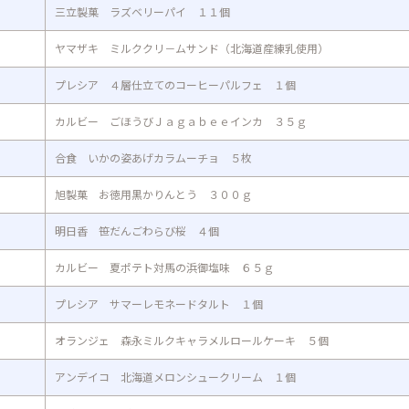
三立製菓 ラズベリーパイ １１個
ヤマザキ ミルククリ－ムサンド（北海道産練乳使用）
プレシア ４層仕立てのコーヒーパルフェ １個
カルビー ごほうびＪａｇａｂｅｅインカ ３５ｇ
合食 いかの姿あげカラムーチョ ５枚
旭製菓 お徳用黒かりんとう ３００ｇ
明日香 笹だんごわらび桜 ４個
カルビー 夏ポテト対馬の浜御塩味 ６５ｇ
プレシア サマーレモネードタルト １個
オランジェ 森永ミルクキャラメルロールケーキ ５個
アンデイコ 北海道メロンシュークリーム １個