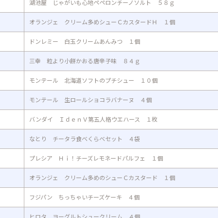
湖池屋 じゃがいも心地ペペロンチーノソルト ５８ｇ
オランジェ クリーム多めシューＣカスタードＨ １個
ドンレミー 白玉クリームあんみつ １個
三幸 粒より小餅かおる唐辛子味 ８４ｇ
モンテール 北海道ソフトのプチシュー １０個
モンテール 生ロールショコラバナーヌ ４個
バンダイ ＩｄｅｎＶ第五人格ウエハース １枚
なとり チータラ食べくらべセット ４袋
プレシア Ｈｉ！チーズレモネードパルフェ １個
オランジェ クリーム多めのシューＣカスタード １個
フジパン ちっちゃいチーズケーキ ４個
ヒロタ ヨーグルトシュークリーム ４個