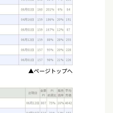
06月01日
160
201%
6%
84
04月16日
159
186%
20%
191
06月01日
159
167%
12%
87
06月12日
159
88%
28%
255
06月01日
157
95%
20%
228
06月01日
157
98%
21%
226
▲ページトップへ
金額
PI
販売
平均
出現日
PI
前週比
店率
売価
06月12日
807
75%
16%
4042
04月16日
610
31%
13%
183