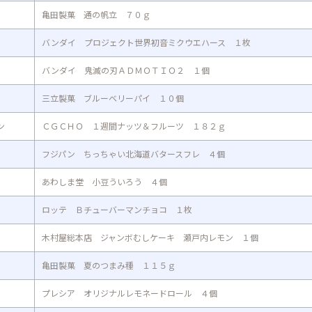
亀田製菓 通の帆立 ７０ｇ
バンダイ プロジェクト世界初音ミクウエハース １枚
バンダイ 鬼滅の刃ＡＤＭＯＴＩＯ２ １個
三立製菓 ブルーベリーパイ １０個
ン
ＣＧＣＨＯ １週間ナッツ＆フルーツ １８２ｇ
フジパン ちっちゃい北海道バタースフレ ４個
あわしま堂 小豆ういろう ４個
ロッテ Ｂチューバーマンチョコ １枚
木村屋総本店 ジャンボむしケーキ 瀬戸内レモン １個
亀田製菓 夏のつまみ種 １１５ｇ
プレシア オリジナルレモネードロール ４個