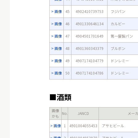
画像
45
4902410739753
フジパン
画像
46
4901330646134
カルビー
画像
47
4904501701649
第一屋製パン
画像
48
4901360343379
ブルボン
画像
49
4907174104779
ドンレミー
画像
50
4907174104786
ドンレミー
■酒類
画像
No.
JANCD
メー
かも
画像
1
4901004055453
アサヒビール
画像
2
4901004053978
アサヒビール