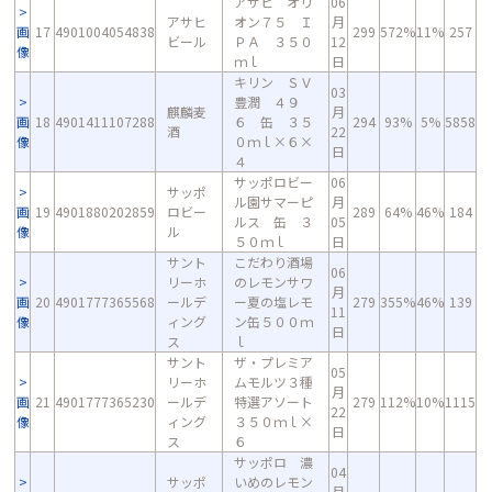
アサヒ オリ
06
アサヒ
オン７５ Ｉ
月
画
17
4901004054838
299
572%
11%
257
ビール
ＰＡ ３５０
12
像
ｍｌ
日
キリン ＳＶ
03
豊潤 ４９
麒麟麦
月
画
18
4901411107288
６ 缶 ３５
294
93%
5%
5858
酒
22
像
０ｍｌ×６×
日
４
サッポロビー
06
サッポ
ル園サマーピ
月
画
19
4901880202859
ロビー
289
64%
46%
184
ルス 缶 ３
05
像
ル
５０ｍｌ
日
サント
こだわり酒場
06
リーホ
のレモンサワ
月
画
20
4901777365568
ールデ
ー夏の塩レモ
279
355%
46%
139
11
像
ィング
ン缶５００ｍ
日
ス
ｌ
サント
ザ・プレミア
05
リーホ
ムモルツ３種
月
画
21
4901777365230
ールデ
特選アソート
279
112%
10%
1115
22
像
ィング
３５０ｍｌ×
日
ス
６
サッポロ 濃
04
サッポ
いめのレモン
月