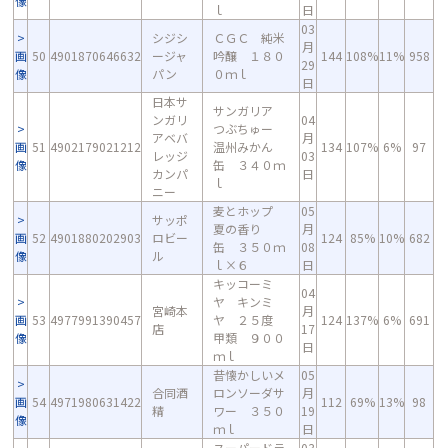
像
ｌ
日
03
シジシ
ＣＧＣ 純米
月
画
50
4901870646632
ージャ
吟醸 １８０
144
108%
11%
958
29
像
パン
０ｍｌ
日
日本サ
サンガリア
ンガリ
04
つぶちゅー
アベバ
月
画
51
4902179021212
温州みかん
134
107%
6%
97
レッジ
03
像
缶 ３４０ｍ
カンパ
日
ｌ
ニー
麦とホップ
05
サッポ
夏の香り
月
画
52
4901880202903
ロビー
124
85%
10%
682
缶 ３５０ｍ
08
像
ル
ｌ×６
日
キッコーミ
04
ヤ キンミ
宮崎本
月
画
53
4977991390457
ヤ ２５度
124
137%
6%
691
店
17
像
甲類 ９００
日
ｍｌ
昔懐かしいメ
05
合同酒
ロンソーダサ
月
画
54
4971980631422
112
69%
13%
98
精
ワー ３５０
19
像
ｍｌ
日
スーパードラ
03