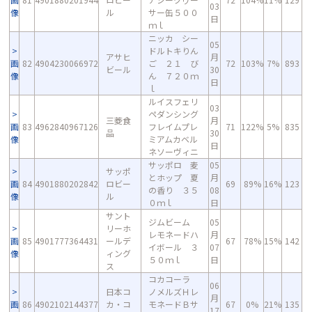
03
像
ル
サー缶５００
日
ｍｌ
ニッカ シー
05
ドルトキりん
アサヒ
月
画
82
4904230066972
ご ２１ び
72
103%
7%
893
ビール
30
像
ん ７２０ｍ
日
ｌ
ルイスフェリ
03
ペダンシング
三菱食
月
画
83
4962840967126
フレイムプレ
71
122%
5%
835
品
30
像
ミアムカベル
日
ネソーヴィニ
サッポロ 麦
05
サッポ
とホップ 夏
月
画
84
4901880202842
ロビー
69
89%
16%
123
の香り ３５
08
像
ル
０ｍｌ
日
サント
ジムビーム
05
リーホ
レモネードハ
月
画
85
4901777364431
ールデ
67
78%
15%
142
イボール ３
07
像
ィング
５０ｍｌ
日
ス
コカコーラ
06
日本コ
ノメルズＨレ
月
画
86
4902102144377
カ・コ
モネードＢサ
67
0%
21%
135
17