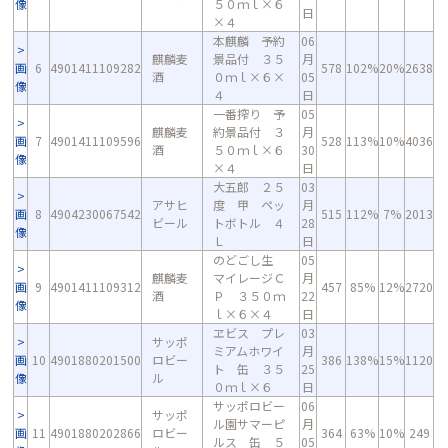
像
５０ｍｌ×６
日
×４
本麒麟 予約
06
麒麟麦
景品付 ３５
月
画
6
4901411109282
578
102%
20%
2638
酒
０ｍｌ×６×
05
像
４
日
一番搾り 予
05
麒麟麦
約景品付 ３
月
画
7
4901411109596
528
113%
10%
4036
酒
５０ｍｌ×６
30
像
×４
日
大五郎 ２５
03
アサヒ
度 甲 ペッ
月
画
8
4904230067542
515
112%
7%
2013
ビール
トボトル ４
28
像
Ｌ
日
のどごし生
05
麒麟麦
マイレージＣ
月
画
9
4901411109312
457
85%
12%
2720
酒
Ｐ ３５０ｍ
22
像
ｌ×６×４
日
ヱビス プレ
03
サッポ
ミアムホワイ
月
画
10
4901880201500
ロビー
386
138%
15%
1120
ト 缶 ３５
25
像
ル
０ｍｌ×６
日
サッポロビー
06
サッポ
ル園サマーピ
月
画
11
4901880202866
ロビー
364
63%
10%
249
ルス 缶 ５
05