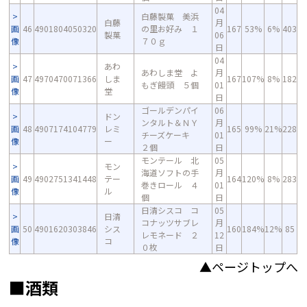
04
白藤製菓 美浜
白藤
月
画
46
4901804050320
の里お好み １
167
53%
6%
403
製菓
06
像
７０ｇ
日
04
あわ
あわしま堂 よ
月
画
47
4970470071366
しま
167
107%
8%
182
もぎ饅頭 ５個
01
像
堂
日
ゴールデンパイ
06
ドン
ンタルト＆ＮＹ
月
画
48
4907174104779
レミ
165
99%
21%
228
チーズケーキ
01
像
ー
２個
日
モンテール 北
05
モン
海道ソフトの手
月
画
49
4902751341448
テー
164
120%
8%
283
巻きロール ４
01
像
ル
個
日
日清シスコ コ
05
日清
コナッツサブレ
月
画
50
4901620303846
シス
160
184%
12%
85
レモネード ２
12
像
コ
０枚
日
▲ページトップへ
■酒類