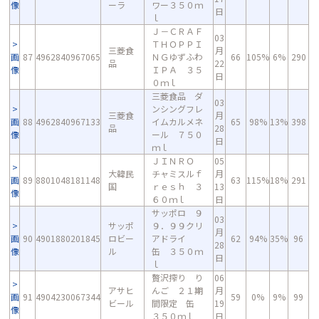
像
ーラ
ワー３５０ｍ
日
ｌ
Ｊ－ＣＲＡＦ
03
ＴＨＯＰＰＩ
三菱食
月
画
87
4962840967065
ＮＧゆずふわ
66
105%
6%
290
品
22
像
ＩＰＡ ３５
日
０ｍｌ
三菱食品 ダ
03
ンシングフレ
三菱食
月
画
88
4962840967133
イムカルメネ
65
98%
13%
398
品
28
像
ール ７５０
日
ｍｌ
ＪＩＮＲＯ
05
大韓民
チャミスルｆ
月
画
89
8801048181148
63
115%
18%
291
国
ｒｅｓｈ ３
13
像
６０ｍｌ
日
サッポロ ９
03
サッポ
９．９９クリ
月
画
90
4901880201845
ロビー
アドライ
62
94%
35%
96
28
像
ル
缶 ３５０ｍ
日
ｌ
贅沢搾り り
06
アサヒ
んご ２１期
月
画
91
4904230067344
59
0%
9%
99
ビール
間限定 缶
19
像
３５０ｍｌ
日