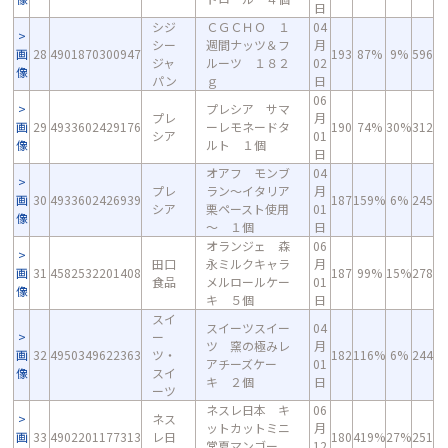
日
シジ
ＣＧＣＨＯ １
04
シー
週間ナッツ＆フ
月
画
28
4901870300947
193
87%
9%
596
ジャ
ルーツ １８２
02
像
パン
ｇ
日
06
プレシア サマ
プレ
月
画
29
4933602429176
ーレモネードタ
190
74%
30%
312
シア
01
像
ルト １個
日
オアフ モンブ
04
プレ
ラン～イタリア
月
画
30
4933602426939
187
159%
6%
245
シア
栗ペースト使用
01
像
～ １個
日
オランジェ 森
06
田口
永ミルクキャラ
月
画
31
4582532201408
187
99%
15%
278
食品
メルロールケー
01
像
キ ５個
日
スイ
スイーツスイー
04
ー
ツ 窯の極みレ
月
画
32
4950349622363
ツ・
182
116%
6%
244
アチーズケー
01
像
スイ
キ ２個
日
ーツ
ネスレ日本 キ
06
ネス
ットカットミニ
月
画
33
4902201177313
レ日
180
419%
27%
251
常夏マンゴー
12