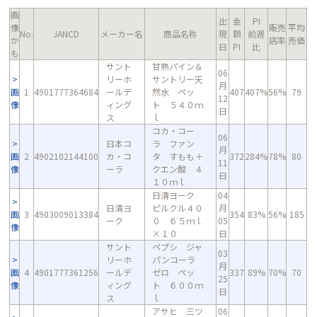
画
出
金
PI
像
販売
平均
No.
JANCD
メーカー名
商品名称
現
額
前週
か
店率
売価
日
PI
比
も
サント
甘熟パイン＆
06
リーホ
サントリー天
月
画
1
4901777364684
ールデ
然水 ペッ
407
407%
56%
79
12
像
ィング
ト ５４０ｍ
日
ス
ｌ
コカ・コー
06
日本コ
ラ ファン
月
画
2
4902102144100
カ・コ
タ すもも＋
372
284%
78%
80
11
像
ーラ
クエン酸 ４
日
１０ｍｌ
日清ヨーク
04
日清ヨ
ピルクル４０
月
画
3
4903009013384
354
83%
56%
185
ーク
０ ６５ｍｌ
05
像
×１０
日
サント
ペプシ ジャ
03
リーホ
パンコーラ
月
画
4
4901777361256
ールデ
ゼロ ペッ
337
89%
70%
70
25
像
ィング
ト ６００ｍ
日
ス
ｌ
アサヒ 三ツ
06