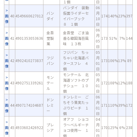
１個
日
バンダイ 装動
06
バン
仮面ライダーセ
月
画
40
4549660627012
174
140%
23%
397
ダイ
イバーブック
10
像
８ １個
日
06
金吾
金吾堂 ごま油
月
画
41
4901353053636
堂製
香る韓国海苔風
173
51%
7%
144
05
像
菓
味 １３枚
日
フジパン ちっ
05
フジ
ちゃい北海道バ
月
画
42
4902410273837
173
106%
13%
89
パン
タースフレ ４
01
像
個
日
モンテール 北
05
モン
海道ソフトのプ
月
画
43
4902751339261
テー
172
108%
12%
188
チシュー １０
01
像
ル
個
日
ドンレミー ご
06
ドン
ちそう果実たっ
月
画
44
4907174104687
レミ
171
110%
39%
172
ぷりピーチ １
01
像
ー
個
日
オアフ ショコ
04
プレ
ラ～ベルギーチ
月
画
45
4933602426922
170
125%
6%
238
シア
ョコ使用～ １
01
像
個
日