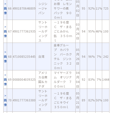
05
シジシ
お得 レモン
月
画
66
4901870646809
ージャ
サワーの素
95
92%
11%
725
02
像
パン
パック ９０
日
０ｍｌ
サント
－１９６度
03
リーホ
Ｃ ザ・まる
月
画
67
4901777361935
ールデ
ごとみかん
94
95%
46%
100
26
像
ィング
缶 ３５０ｍ
日
ス
ｌ
金車グルー
プ カバラ
05
ン バーカク
月
画
68
4710085235445
台湾
94
96%
7%
242
テル ジント
26
像
ニック ３２
日
０ｍｌ
アメリ
マイヤーズラ
04
カ合衆
ム オリジナ
月
画
69
0088004039325
92
83%
7%
1444
国＆カ
ルダーク ７
04
像
ナダ
００ｍｌ
日
サント
－１９６度
05
リーホ
Ｃ ザ・まる
月
画
70
4901777363380
ールデ
89
82%
50%
100
ごとキウイ
21
像
ィング
３５０ｍｌ
日
ス