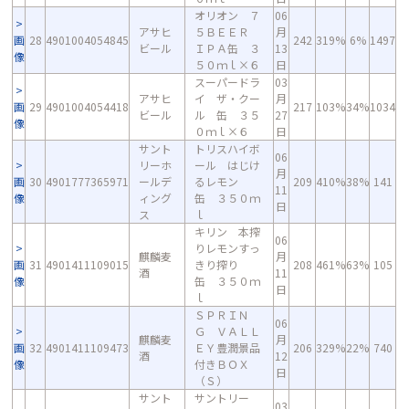
オリオン ７
06
アサヒ
５ＢＥＥＲ
月
画
28
4901004054845
242
319%
6%
1497
ビール
ＩＰＡ缶 ３
13
像
５０ｍｌ×６
日
スーパードラ
03
アサヒ
イ ザ・クー
月
画
29
4901004054418
217
103%
34%
1034
ビール
ル 缶 ３５
27
像
０ｍｌ×６
日
サント
トリスハイボ
06
リーホ
ール はじけ
月
画
30
4901777365971
ールデ
るレモン
209
410%
38%
141
11
像
ィング
缶 ３５０ｍ
日
ス
ｌ
キリン 本搾
06
りレモンすっ
麒麟麦
月
画
31
4901411109015
きり搾り
208
461%
63%
105
酒
11
像
缶 ３５０ｍ
日
ｌ
ＳＰＲＩＮ
06
Ｇ ＶＡＬＬ
麒麟麦
月
画
32
4901411109473
ＥＹ豊潤景品
206
329%
22%
740
酒
12
像
付きＢＯＸ
日
（Ｓ）
サント
サントリー
03