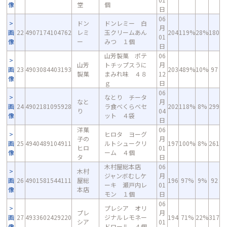
像
堂
個
日
06
ドン
ドンレミー 白
月
画
22
4907174104762
レミ
玉クリームあん
204
119%
28%
180
01
像
ー
みつ １個
日
山芳製菓 ポテ
06
山芳
トチップスうに
月
画
23
4903084403193
203
489%
10%
97
製菓
まみれ味 ４８
12
像
ｇ
日
06
なとり チータ
なと
月
画
24
4902181095928
ラ食べくらべセ
202
118%
8%
299
り
04
像
ット ４袋
日
洋菓
06
ヒロタ ヨーグ
子の
月
画
25
4940489104911
ルトシュークリ
197
100%
8%
261
ヒロ
01
像
ーム ４個
タ
日
木村屋総本店
06
木村
ジャンボむしケ
月
画
26
4901581544111
屋総
196
97%
9%
92
ーキ 瀬戸内レ
01
像
本店
モン １個
日
06
プレシア オリ
プレ
月
画
27
4933602429220
ジナルレモネー
194
71%
22%
317
シア
01
像
ドロール ４個