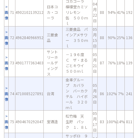
コカコーラ
04
日本コ
檸檬堂カミソ
月
画
71
4902102139212
カ・コ
リレモン
88
94%
41%
192
22
像
ーラ
缶 ５００ｍ
日
ｌ
三菱食品 パ
05
三菱食
インアメサワ
月
画
72
4962840966952
88
90%
25%
136
品
ー ３５０ｍ
15
像
ｌ
日
サント
－１９６度
05
リーホ
Ｃ ザ・まる
月
画
73
4901777363403
ールデ
87
76%
18%
139
ごとキウイ
21
像
ィング
５００ｍｌ
日
ス
金車グルー
プ カバラ
05
ン バーカク
月
画
74
4710085227891
台湾
86
102%
7%
241
テル ハイボ
26
像
ール ３２０
日
ｍｌ
05
松竹梅 天
月
画
75
4904670292047
宝酒造
生貯 パッ
83
100%
14%
811
17
像
ク １．８Ｌ
日
サッポロ ９