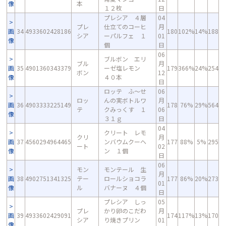
像
本
１２枚
日
プレシア ４層
04
プレ
仕立てのコーヒ
月
画
34
4933602428186
180
102%
14%
188
シア
ーパルフェ １
01
像
個
日
06
ブルボン エリ
ブル
月
画
35
4901360343379
ーゼ塩レモン
179
366%
24%
254
ボン
12
像
４０本
日
ロッテ ふ～せ
06
ロッ
んの実ボトルワ
月
画
36
4903333225149
178
76%
29%
564
テ
クみっくす １
06
像
３１ｇ
日
04
クリート レモ
クリ
月
画
37
4560294964465
ンバウムクーヘ
177
88%
5%
295
ート
02
像
ン １個
日
06
モン
モンテール 生
月
画
38
4902751341325
テー
ロールショコラ
177
86%
20%
273
01
像
ル
バナーヌ ４個
日
プレシア しっ
05
プレ
かり卵のこだわ
月
画
39
4933602429091
174
117%
13%
170
シア
り焼きプリン
01
像