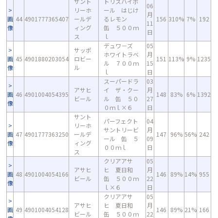
サント
トリスハイボ
06
リーホ
ール はじけ
月
画
44
4901777365407
ールデ
るレモン
156
310%
7%
192
11
像
ィング
缶 ５００ｍ
日
ス
ｌ
デュワ－ズ
05
サッポ
ホワイトラベ
月
画
45
4901880203054
ロビー
151
113%
9%
1235
ル ７００ｍ
15
像
ル
ｌ
日
スーパードラ
03
アサヒ
イ ザ・クー
月
画
46
4901004054395
148
83%
6%
1392
ビール
ル 缶 ５０
27
像
０ｍｌ×６
日
サント
パーフェクト
04
リーホ
サントリービ
月
画
47
4901777363250
ールデ
147
96%
56%
242
ール 缶 ５
09
像
ィング
００ｍｌ
日
ス
クリアアサ
05
アサヒ
ヒ 夏日和
月
画
48
4901004054166
146
89%
14%
955
ビール
缶 ５００ｍ
22
像
ｌ×６
日
クリアアサ
05
アサヒ
ヒ 夏日和
月
画
49
4901004054128
146
89%
21%
166
ビール
缶 ５００ｍ
22