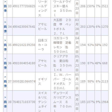
リーホ
ワールドウイ
月
画
33
4901777356825
ールデ
スキー碧Ａ
206
150%
7%
2511
23
像
ィング
ｏ ３５０ｍ
日
ス
ｌ
大五郎 ２０
03
アサヒ
度 甲 ペッ
月
画
34
4904230067641
203
120%
6%
1270
ビール
トボトル
28
像
２．７Ｌ
日
コカコーラ
04
日本コ
檸檬堂 定番
月
画
35
4902102139250
カ・コ
194
92%
58%
192
レモン 缶
20
像
ーラ
５００ｍｌ
日
クリアアサ
05
アサヒ
ヒ 夏日和
月
画
36
4901004054180
190
87%
48%
668
ビール
缶 ３５０ｍ
22
像
ｌ×６
日
Ｉ．Ｗ．ハー
05
イギリ
パー ゴール
月
画
37
5000281066974
189
98%
6%
2113
ス
ドメダル ７
11
像
００ｍｌ
日
スイス
デュワーズ
05
＆リヒ
カリビアンス
月
画
38
7640171033730
テンシ
ムース ８
185
107%
9%
1964
22
像
ュタイ
年 ７００ｍ
日
ン
ｌ