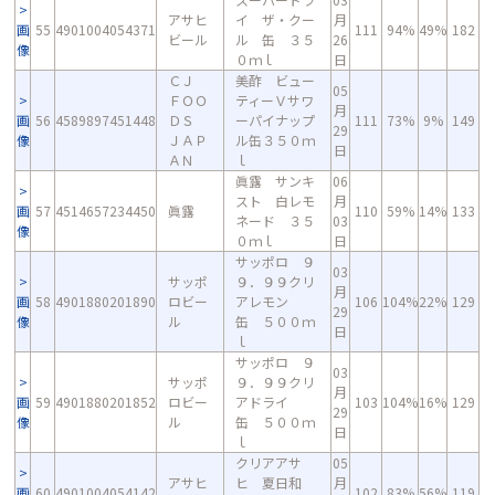
アサヒ
イ ザ・クー
月
画
55
4901004054371
111
94%
49%
182
ビール
ル 缶 ３５
26
像
０ｍｌ
日
ＣＪ
美酢 ビュー
05
ＦＯＯ
ティーＶサワ
月
画
56
4589897451448
ＤＳ
ーパイナップ
111
73%
9%
149
29
像
ＪＡＰ
ル缶３５０ｍ
日
ＡＮ
ｌ
眞露 サンキ
06
スト 白レモ
月
画
57
4514657234450
眞露
110
59%
14%
133
ネード ３５
03
像
０ｍｌ
日
サッポロ ９
03
サッポ
９．９９クリ
月
画
58
4901880201890
ロビー
アレモン
106
104%
22%
129
29
像
ル
缶 ５００ｍ
日
ｌ
サッポロ ９
03
サッポ
９．９９クリ
月
画
59
4901880201852
ロビー
アドライ
103
104%
16%
129
29
像
ル
缶 ５００ｍ
日
ｌ
クリアアサ
05
アサヒ
ヒ 夏日和
月
画
60
4901004054142
102
83%
56%
119