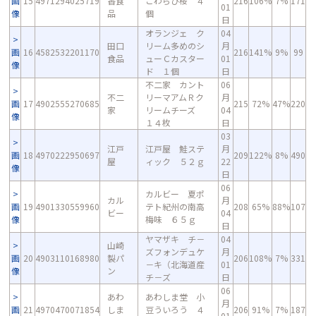
画
15
4971294025719
香食
ごわらび桜 ４
216
106%
7%
171
01
像
品
個
日
オランジェ ク
04
田口
リーム多めのシ
月
画
16
4582532201170
216
141%
9%
99
食品
ューＣカスター
01
像
ド １個
日
不二家 カント
06
不二
リーマアムＲク
月
画
17
4902555270685
215
72%
47%
220
家
リームチーズ
04
像
１４枚
日
03
江戸
江戸屋 鮭ステ
月
画
18
4970222950697
209
122%
8%
490
屋
ィック ５２ｇ
22
像
日
06
カルビー 夏ポ
カル
月
画
19
4901330559960
テト紀州の南高
208
65%
88%
107
ビー
04
像
梅味 ６５ｇ
日
ヤマザキ チ－
04
山崎
ズフォンデュケ
月
画
20
4903110168980
製パ
206
108%
7%
331
－キ（北海道産
01
像
ン
チ－ズ
日
06
あわ
あわしま堂 小
月
画
21
4970470071854
しま
豆ういろう ４
206
91%
7%
187
01