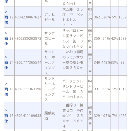
像
ル
００ｍｌ
日
大五郎 ２５
03
アサヒ
度 甲 ペッ
月
画
12
4904230067627
362
126%
5%
1397
ビール
トボトル
27
像
２．７Ｌ
日
サッポロビー
06
サッポ
ル園サマーピ
月
画
13
4901880202873
ロビー
359
64%
42%
1039
ルス 缶 ３
05
像
ル
５０ｍｌ×６
日
サント
こだわり酒場
06
リーホ
のレモンサワ
月
画
14
4901777365544
ールデ
ー夏の塩レモ
340
443%
83%
99
11
像
ィング
ン缶３５０ｍ
日
ス
ｌ
サント
パーフェクト
04
リーホ
サントリービ
月
画
15
4901777363298
ールデ
331
96%
72%
1016
ール 缶 ３
09
像
ィング
５０ｍｌ×６
日
ス
一番搾り 糖
05
質ゼロ 予約
麒麟麦
月
画
16
4901411109633
景品付 ３５
329
107%
7%
4058
酒
30
像
０ｍｌ×６×
日
４