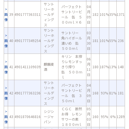
サント
パーフェクト
04
リーホ
サントリービ
月
画
39
4901777363311
ールデ
182
101%
35%
1371
ール 缶 ５
09
像
ィング
００ｍｌ×６
日
ス
サント
サントリー
03
リーホ
角ハイボール
月
画
40
4901777349254
ールデ
181
101%
55%
236
濃いめ 缶
30
像
ィング
５００ｍｌ
日
ス
キリン 本搾
06
りレモンすっ
麒麟麦
月
画
41
4901411109039
きり搾り
180
187%
13%
148
酒
11
像
缶 ５００ｍ
日
ｌ
サント
パーフェクト
04
リーホ
サントリービ
月
画
42
4901777363236
ールデ
168
93%
81%
181
ール 缶 ３
09
像
ィング
５０ｍｌ
日
ス
ＣＧＣ 断然
05
シジシ
お得 レモン
月
画
43
4901870646816
ージャ
160
95%
6%
1289
サワーの素
03
像
パン
１８００ｍｌ
日