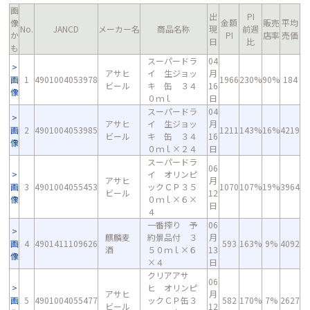
画
出
PI
像
金額
販売
平均
No.
JANCD
メーカー名
商品名称
現
前週
か
PI
店率
売価
日
比
も
スーパードラ
04
アサヒ
イ 生ジョッ
月
画
1
4901004053978
1966
230%
90%
184
ビール
キ 缶 ３４
16
像
０ｍｌ
日
スーパードラ
04
アサヒ
イ 生ジョッ
月
画
2
4901004053985
1211
143%
16%
4219
ビール
キ 缶 ３４
16
像
０ｍｌ×２４
日
スーパードラ
06
イ オリンピ
アサヒ
月
画
3
4901004055453
ックＣＰ３５
1070
107%
19%
3964
ビール
12
像
０ｍｌ×６×
日
４
一番搾り 予
06
麒麟麦
約景品付 ３
月
画
4
4901411109626
593
163%
9%
4092
酒
５０ｍｌ×６
13
像
×４
日
クリアアサ
06
ヒ オリンピ
アサヒ
月
画
5
4901004055477
ックＣＰ缶３
582
170%
7%
2627
ビール
12