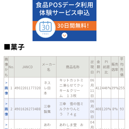
■菓子
画
平
出
金
PI
像
メーカー
販売
均
No.
JANCD
商品名称
現
額
前週
か
名
店率
売
日
PI
比
も
価
キットカットミ
06
ネス
ニ凍らせてクッ
月
画
1
4902201177320
レ日
412
446%
39%
255
キー＆クリー
11
像
本
ム １３枚
日
06
三幸 雪の宿ミ
三幸
月
画
2
4901626273488
ルクかりんと
408
120%
8%
93
製菓
06
像
う ７４ｇ
日
04
あわ
あわしま堂 お
月