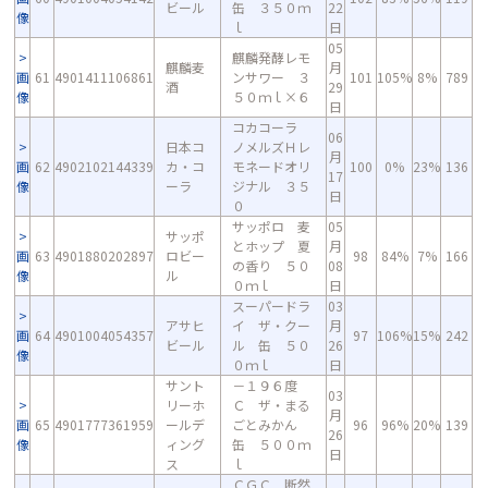
ビール
缶 ３５０ｍ
22
像
ｌ
日
05
麒麟発酵レモ
麒麟麦
月
画
61
4901411106861
ンサワー ３
101
105%
8%
789
酒
29
像
５０ｍｌ×６
日
コカコーラ
06
日本コ
ノメルズＨレ
月
画
62
4902102144339
カ・コ
モネードオリ
100
0%
23%
136
17
像
ーラ
ジナル ３５
日
０
サッポロ 麦
05
サッポ
とホップ 夏
月
画
63
4901880202897
ロビー
98
84%
7%
166
の香り ５０
08
像
ル
０ｍｌ
日
スーパードラ
03
アサヒ
イ ザ・クー
月
画
64
4901004054357
97
106%
15%
242
ビール
ル 缶 ５０
26
像
０ｍｌ
日
サント
－１９６度
03
リーホ
Ｃ ザ・まる
月
画
65
4901777361959
ールデ
ごとみかん
96
96%
20%
139
26
像
ィング
缶 ５００ｍ
日
ス
ｌ
ＣＧＣ 断然