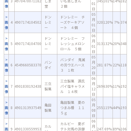
画
3
4970470071182
しま
いも蒸しまん
345
101%
14%
182
01
像
堂
２個
日
05
ドン
ドンレミー チ
月
画
4
4907174104502
レミ
ーズケーキアソ
320
120%
7%
374
01
像
ー
ート ４個
日
06
ドン
ドンレミー フ
月
画
5
4907174104700
レミ
レッシュメロン
313
132%
20%
348
01
像
ー
ロール ５個
日
05
バンダイ 鬼滅
バン
月
画
6
4549660583370
の刃ウエハース
281
87%
22%
118
ダイ
20
像
３ １枚
日
06
三立製菓 源氏
三立
月
画
7
4901830192438
パイ塩キャラメ
269
630%
11%
192
製菓
12
像
ル １４枚
日
05
亀田製菓 夏の
亀田
月
画
8
4901313937549
つまみ種 １１
255
115%
44%
193
製菓
08
像
５ｇ
日
06
カルビー 夏ポ
カル
月
画
9
4901330559953
テト対馬の浜御
247
69%
89%
106