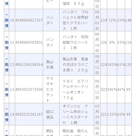
ビー
04
像
塩味 ６５ｇ
日
バンダイ プロ
06
バン
ジェクト世界初
月
画
10
4549660627357
234
72%
15%
148
ダイ
音ミクウエハー
03
像
ス １枚
日
06
バンダイ 呪術
バン
月
画
11
4549660583851
廻戦ウエハース
226
0%
15%
116
ダイ
16
像
２ １枚
日
06
栗山米菓 鬼滅
栗山
月
画
12
4901336188164
の刃ばかうけご
224
342%
61%
120
米菓
11
像
ま揚３ ２８ｇ
日
ヤマ
ＹＢＣ エアリ
06
ザキ
アルサワークリ
月
画
13
4903015573506
ビス
222
341%
41%
89
ームオニオン
11
像
ケッ
７０ｇ
日
ト
オランジェ ク
03
田口
リーム多めシュ
月
画
14
4582532201187
221
132%
10%
99
食品
ーＣカスタード
29
像
Ｈ １個
日
06
明日
明日香 笹だん
月