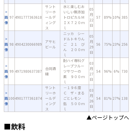
ｌ
サント
氷と楽しむお
05
リーホ
いしい無添加
月
画
97
4901777363618
ールデ
トロピカルＭ
57
89%
10%
385
22
像
ィング
ＩＸ７２０ｍ
日
ス
ｌ
ニッカ シー
05
ドルトキりん
アサヒ
月
画
98
4904230066989
ご ２１ び
56
75%
23%
256
ビール
29
像
ん ２００ｍ
日
ｌ
酎ハイ専科グ
03
レープフルー
合同酒
月
画
99
4971980637387
ツサワーの
54
96%
6%
730
精
27
像
素 ９００ｍ
日
ｌ
サント
－１９６度
03
リーホ
Ｃ ザ・まる
月
画
100
4901777361874
ールデ
ごとレモン
54
81%
27%
138
26
像
ィング
缶 ５００ｍ
日
ス
ｌ
▲ページトップへ
■飲料