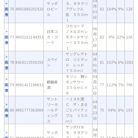
04
サッポ
９．９９クリ
月
画
76
4901880201920
ロビー
アグレフル
82
104%
9%
128
03
像
ル
缶 ５００ｍ
日
ｌ
コカコーラ
06
日本コ
ノメルズＨレ
月
画
77
4902102144353
カ・コ
モネードサワ
82
0%
22%
136
17
像
ーラ
ー！３５０ｍ
日
ｌ
サングレデト
04
スペイ
ロ リミテッ
月
画
78
8410113550255
81
102%
6%
1081
ン
ド レッド
01
像
７５０ｍｌ
日
キリン 麹レ
04
麒麟麦
モンサワー
月
画
79
4901411106632
77
112%
7%
796
酒
３５０ｍｌ×
11
像
６
日
サント
－１９６度
04
リーホ
Ｃ ザ・まる
月
画
80
4901777363069
ールデ
ごとパイナッ
75
94%
8%
103
23
像
ィング
プル ３５０
日
ス
ｍｌ
サッポロ９
04
サッポ
９．９９クリ
月
画
81
4901880201944
ロビー
アシークヮー
72
104%
11%
129