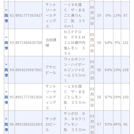
サント
－１９６度
06
リーホ
Ｃ ザ・まる
月
画
92
4901777363427
ールデ
ごと青りん
59
0%
13%
97
18
像
ィング
ご 缶 ３５
日
ス
０ｍｌ
ＮＩＰＰＯ
05
Ｎ ＰＲＥＭ
合同酒
月
画
93
4971980630760
ＩＵＭ瀬戸内
58
64%
9%
101
精
18
像
塩レモン ３
日
５０
ウィルキンソ
05
ン・ハイボー
アサヒ
月
画
94
4904230067061
ルジンジャエ
58
84%
24%
108
ビール
15
像
ール３５０ｍ
日
ｌ
サント
－１９６度
03
リーホ
Ｃ ザ・まる
月
画
95
4901777361850
ールデ
ごとレモン
58
87%
59%
100
26
像
ィング
缶 ３５０ｍ
日
ス
ｌ
サッポロ ９
03
サッポ
９．９９クリ
月
画
96
4901880201883
ロビー
アレモン
57
93%
49%
96
29
像
ル
缶 ３５０ｍ
日