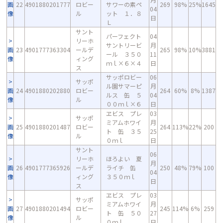
画
22
4901880201777
ロビー
サワーの素ペ
269
98%
25%
1645
04
像
ル
ット １．８
日
Ｌ
サント
パーフェクト
04
リーホ
サントリービ
月
画
23
4901777363304
ールデ
265
98%
10%
3881
ール ３５０
11
像
ィング
ｍｌ×６×４
日
ス
サッポロビー
06
サッポ
ル園サマーピ
月
画
24
4901880202880
ロビー
264
60%
8%
1387
ルス 缶 ５
04
像
ル
００ｍｌ×６
日
ヱビス プレ
03
サッポ
ミアムホワイ
月
画
25
4901880201487
ロビー
264
113%
22%
200
ト 缶 ３５
25
像
ル
０ｍｌ
日
サント
06
リーホ
ほろよい 夏
月
画
26
4901777365926
ールデ
ライチ 缶
250
48%
79%
100
04
像
ィング
３５０ｍｌ
日
ス
ヱビス プレ
03
サッポ
ミアムホワイ
月
画
27
4901880201494
ロビー
245
114%
6%
259
ト 缶 ５０
27
像
ル
０ｍｌ
日