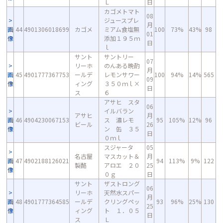
Ｌ
日
カゴメトマト
08
ジュースプレ
月
画
44
4901306018699
カゴメ
ミアム食塩無
100
73%
43%
98
01
像
添加１９５ｍ
日
ｌ
サント
サントリー
07
リーホ
のんある晩酌
月
画
45
4901777367753
ールデ
レモンサワー
100
94%
14%
565
09
像
ィング
３５０ｍｌ×
日
ス
６
アサヒ スタ
06
イルバラン
アサヒ
月
画
46
4904230067153
ス 濃レモ
95
105%
12%
96
ビール
26
像
ン 缶 ３５
日
０ｍｌ
スジャータ
05
名古屋
マスカット＆
月
画
47
4902188126021
94
113%
9%
122
製酪
アロエ ２０
25
像
０ｇ
日
サント
ザストロング
06
リーホ
天然水スパー
月
画
48
4901777364585
ールデ
クリングペッ
93
96%
25%
130
25
像
ィング
ト １．０５
日
ス
Ｌ