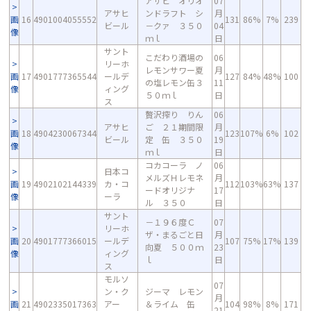
アサヒ オリオ
07
アサヒ
ンドラフト シ
月
画
16
4901004055552
131
86%
7%
239
ビール
－クァ ３５０
04
像
ｍｌ
日
サント
こだわり酒場の
06
リーホ
レモンサワー夏
月
画
17
4901777365544
ールデ
127
84%
48%
100
の塩レモン缶３
11
像
ィング
５０ｍｌ
日
ス
贅沢搾り りん
06
アサヒ
ご ２１期間限
月
画
18
4904230067344
123
107%
6%
102
ビール
定 缶 ３５０
19
像
ｍｌ
日
コカコーラ ノ
06
日本コ
メルズＨレモネ
月
画
19
4902102144339
カ・コ
112
103%
63%
137
ードオリジナ
17
像
ーラ
ル ３５０
日
サント
－１９６度Ｃ
07
リーホ
ザ・まるごと日
月
画
20
4901777366015
ールデ
107
75%
17%
139
向夏 ５００ｍ
23
像
ィング
ｌ
日
ス
モルソ
07
ン・ク
ジーマ レモン
月
画
21
4902335017363
アー
＆ライム 缶
104
98%
8%
171
21