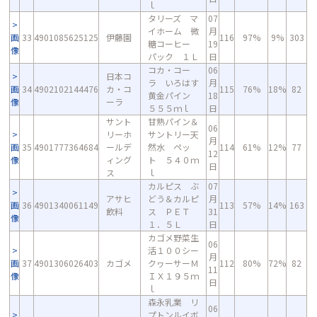
ｌ
タリーズ マ
07
イホーム 微
月
画
33
4901085625125
伊藤園
116
97%
9%
303
糖コーヒー
19
像
パック １Ｌ
日
コカ・コー
06
日本コ
ラ いろはす
月
画
34
4902102144476
カ・コ
115
76%
18%
82
黄金パイン
18
像
ーラ
５５５ｍｌ
日
サント
甘熟パイン＆
06
リーホ
サントリー天
月
画
35
4901777364684
ールデ
然水 ペッ
114
61%
12%
77
12
像
ィング
ト ５４０ｍ
日
ス
ｌ
カルピス ぶ
07
アサヒ
どう＆カルピ
月
画
36
4901340061149
113
57%
14%
163
飲料
ス ＰＥＴ
31
像
１．５Ｌ
日
カゴメ野菜生
06
活１００シー
月
画
37
4901306026403
カゴメ
クヮーサーＭ
112
80%
72%
82
11
像
ＩＸ１９５ｍ
日
ｌ
森永乳業 リ
06
プトンルイボ