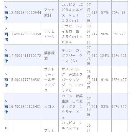
カルピス ぶ
07
アサヒ
どう＆カルピ
月
画
12
4901340060944
218
57%
70%
79
飲料
ス ＰＥＴ
30
像
５００ｍｌ
日
アサヒ ドラ
08
アサヒ
イゼロ 缶
月
画
13
4904230068358
217
96%
7%
2209
ビール
３５０ｍｌ×
01
像
６×４
日
07
キリン カラ
麒麟麦
月
画
14
4901411110172
ダフリー ケ
212
124%
11%
621
酒
31
像
ース（Ｓ）
日
サント
ザストロン
06
リーホ
グ 天然水ス
月
画
15
4901777364561
ールデ
パークリン
211
91%
15%
407
26
像
ィング
グ ５１０ｍ
日
ス
ｌ×６
カゴメ 野菜
07
生活 日向夏
月
画
16
4901306126431
カゴメ
ミックス １
201
93%
17%
850
18
像
９５ｍｌ×１
日
２
カルピス カ
06
ルピスウォー
アサヒ
月