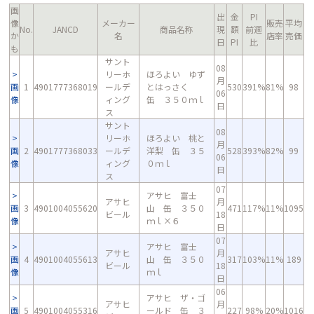
画
出
金
PI
像
メーカー
販売
平均
No.
JANCD
商品名称
現
額
前週
か
名
店率
売価
日
PI
比
も
サント
08
リーホ
ほろよい ゆず
月
画
1
4901777368019
ールデ
とはっさく
530
391%
81%
98
06
像
ィング
缶 ３５０ｍｌ
日
ス
サント
08
リーホ
ほろよい 桃と
月
画
2
4901777368033
ールデ
洋梨 缶 ３５
528
393%
82%
99
06
像
ィング
０ｍｌ
日
ス
07
アサヒ 富士
アサヒ
月
画
3
4901004055620
山 缶 ３５０
471
117%
11%
1095
ビール
18
像
ｍｌ×６
日
07
アサヒ 富士
アサヒ
月
画
4
4901004055613
山 缶 ３５０
317
103%
11%
189
ビール
18
像
ｍｌ
日
06
アサヒ ザ・ゴ
アサヒ
月
画
5
4901004055316
ールド 缶 ３
227
98%
20%
1016