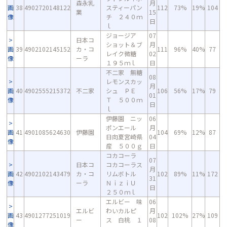
森永乳
月
画
38
4902720148122
スティーパン
112
73%
19%
104
業
15
像
チ ２４０ｍ
日
ｌ
ジョージア
07
日本コ
ショット＆ブ
月
画
39
4902102145152
カ・コ
111
96%
40%
77
レイク微糖
02
像
ーラ
１９５ｍｌ
日
不二家 無糖
08
レモンスカッ
月
画
40
4902555215372
不二家
シュ ＰＥ
106
56%
17%
79
01
像
Ｔ ５００ｍ
日
ｌ
伊藤園 ニッ
06
ポンエール
月
画
41
4901085624630
伊藤園
104
69%
12%
87
日向夏宮崎県
04
像
産 ５００ｇ
日
コカコーラ
07
日本コ
コカコーラス
月
画
42
4902102143479
カ・コ
リムボトル
102
89%
11%
172
31
像
ーラ
ＮｉｚｉＵ
日
２５０ｍｌ
エルビー 味
06
エルビ
わいカルピ
月
画
43
4901277251019
102
102%
27%
109
ー
ス 白桃 １
08
像