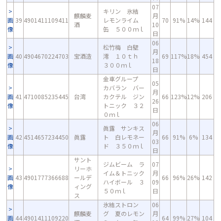
07
キリン 氷結
麒麟麦
月
画
39
4901411109411
レモンライム
70
91%
14%
144
酒
10
像
缶 ５００ｍｌ
日
06
松竹梅 白壁
月
画
40
4904670224703
宝酒造
澪 １０ｔｈ
69
117%
18%
454
18
像
３００ｍｌ
日
金車グループ
05
カバラン バー
月
画
41
4710085235445
台湾
カクテル ジン
66
123%
12%
206
26
像
トニック ３２
日
０ｍｌ
06
眞露 サンキス
月
画
42
4514657234450
眞露
ト 白レモネー
66
91%
6%
134
03
像
ド ３５０ｍｌ
日
サント
ジムビーム ラ
07
リーホ
イム＆トニック
月
画
43
4901777366688
ールデ
66
96%
26%
142
ハイボール ３
09
像
ィング
５０ｍｌ
日
ス
氷結ストロン
06
麒麟麦
グ 夏のレモン
月
画
44
4901411109220
64
99%
27%
104