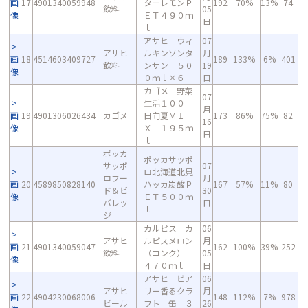
画
17
4901340059948
ターレモンＰ
192
70%
13%
74
飲料
05
像
ＥＴ４９０ｍ
日
ｌ
アサヒ ウィ
07
アサヒ
ルキンソンタ
月
画
18
4514603409727
189
133%
6%
401
飲料
ンサン ５０
19
像
０ｍｌ×６
日
カゴメ 野菜
07
生活１００
月
画
19
4901306026434
カゴメ
日向夏ＭＩ
173
86%
75%
82
16
像
Ｘ １９５ｍ
日
ｌ
ポッカ
ポッカサッポ
サッポ
07
ロ北海道北見
ロフー
月
画
20
4589850828140
ハッカ炭酸Ｐ
167
57%
11%
80
ド＆ビ
30
像
ＥＴ５００ｍ
バレッ
日
ｌ
ジ
カルピス カ
06
アサヒ
ルピスメロン
月
画
21
4901340059047
162
100%
39%
252
飲料
（コンク）
05
像
４７０ｍｌ
日
アサヒ ビア
06
アサヒ
リー香るクラ
月
画
22
4904230068006
148
112%
7%
978
ビール
フト 缶 ３
26