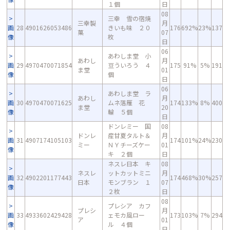
１個
日
08
三幸 雪の宿焼
三幸製
月
画
28
4901626053486
きいも味 ２０
176
692%
23%
137
菓
07
像
枚
日
06
あわしま堂 小
あわし
月
画
29
4970470071854
豆ういろう ４
175
91%
5%
191
ま堂
01
像
個
日
06
あわしま堂 ラ
あわし
月
画
30
4970470071625
ムネ落雁 花
174
133%
8%
400
ま堂
20
像
輪 ５個
日
ドンレミー 国
08
ドンレ
産甘夏タルト＆
月
画
31
4907174105103
174
101%
24%
230
ミー
ＮＹチーズケー
01
像
キ ２個
日
ネスレ日本 キ
08
ネスレ
ットカットミニ
月
画
32
4902201177443
174
468%
30%
257
日本
モンブラン １
07
像
２枚
日
08
プレシア カフ
プレシ
月
画
33
4933602429428
ェモカ風ロー
173
103%
7%
294
ア
01
像
ル ４個
日