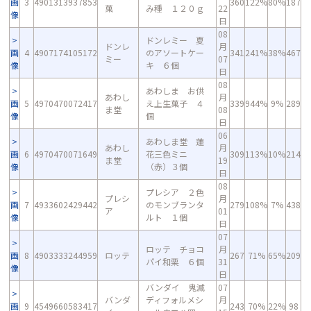
画
3
4901313937853
360
122%
80%
187
菓
み種 １２０ｇ
22
像
日
08
ドンレミー 夏
ドンレ
月
画
4
4907174105172
のアソートケー
341
241%
38%
467
ミー
07
像
キ ６個
日
08
あわしま お供
あわし
月
画
5
4970470072417
え上生菓子 ４
339
944%
9%
289
ま堂
08
像
個
日
06
あわしま堂 蓮
あわし
月
画
6
4970470071649
花三色ミニ
309
113%
10%
214
ま堂
19
像
（赤）３個
日
08
プレシア ２色
プレシ
月
画
7
4933602429442
のモンブランタ
279
108%
7%
438
ア
01
像
ルト １個
日
07
ロッテ チョコ
月
画
8
4903333244959
ロッテ
267
71%
65%
209
パイ和栗 ６個
31
像
日
バンダイ 鬼滅
07
バンダ
ディフォルメシ
月
画
9
4549660583417
243
70%
22%
98