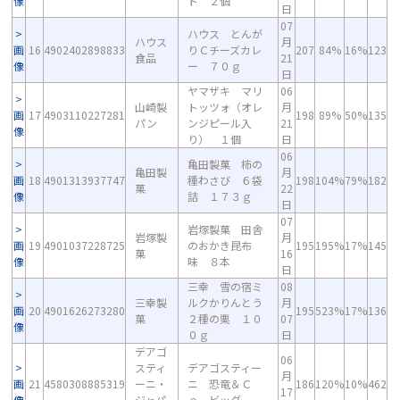
像
ト ２個
日
07
ハウス とんが
ハウス
月
画
16
4902402898833
りＣチーズカレ
207
84%
16%
123
食品
21
像
ー ７０ｇ
日
ヤマザキ マリ
06
山崎製
トッツォ（オレ
月
画
17
4903110227281
198
89%
50%
135
パン
ンジピール入
21
像
り） １個
日
06
亀田製菓 柿の
亀田製
月
画
18
4901313937747
種わさび ６袋
198
104%
79%
182
菓
22
像
詰 １７３ｇ
日
07
岩塚製菓 田舎
岩塚製
月
画
19
4901037228725
のおかき昆布
195
195%
17%
145
菓
16
像
味 ８本
日
三幸 雪の宿ミ
08
三幸製
ルクかりんとう
月
画
20
4901626273280
195
523%
17%
136
菓
２種の栗 １０
07
像
０ｇ
日
デアゴ
06
スティ
デアゴスティー
月
画
21
4580308885319
ーニ・
ニ 恐竜＆Ｃ
186
120%
10%
462
17
像
ジャパ
ｏ．ビッグ