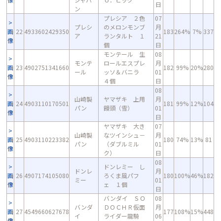
日
ン
プレシア ２色
07
プレシ
のメロンモンブ
月
画
22
4933602429350
183
264%
7%
337
ア
ランタルト １
21
像
個
日
モンテール 生
08
モンテ
ロールエスプレ
月
画
23
4902751341660
182
99%
20%
280
ール
ッソ＆バニラ
01
像
４個
日
08
山崎製
ヤマザキ 上用
月
画
24
4903110170501
181
99%
12%
104
パン
饅頭（雪）
01
像
日
ヤマザキ 大き
07
山崎製
なツインシュ－
月
画
25
4903110223382
180
74%
13%
81
パン
（ダブルミル
01
像
ク）
日
08
ドンレミー し
ドンレ
月
画
26
4907174105080
ろくま風パフ
180
100%
46%
182
ミー
01
像
ェ １個
日
バンダイ ＳＯ
08
バンダ
ＤＯＣＨＲ仮面
月
画
27
4549660627678
177
108%
15%
448
イ
ライダー龍騎
06
像