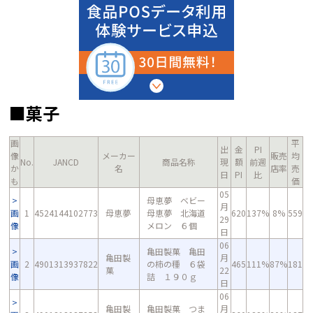
■菓子
画
平
出
金
PI
像
メーカー
販売
均
No.
JANCD
商品名称
現
額
前週
か
名
店率
売
日
PI
比
も
価
05
母恵夢 ベビー
月
画
1
4524144102773
母恵夢
母恵夢 北海道
620
137%
8%
559
29
像
メロン ６個
日
06
亀田製菓 亀田
亀田製
月
画
2
4901313937822
の柿の種 ６袋
465
111%
87%
181
菓
22
像
詰 １９０ｇ
日
06
亀田製
亀田製菓 つま
月