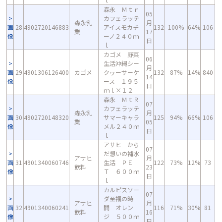
森永 Ｍｔｒ
05
カフェラッテ
森永乳
月
画
28
4902720146883
アイスモカチ
132
100%
64%
106
業
17
像
ーノ２４０ｍ
日
ｌ
カゴメ 野菜
06
生活沖縄シー
月
画
29
4901306126400
カゴメ
クヮーサーケ
132
87%
14%
840
14
像
ース １９５
日
ｍｌ×１２
森永 ＭｔＲ
07
カフェラッテ
森永乳
月
画
30
4902720148320
サマーキャラ
125
94%
66%
106
業
05
像
メル２４０ｍ
日
ｌ
アサヒ から
07
だ想いの補水
アサヒ
月
画
31
4901340060746
生活 ＰＥ
122
73%
12%
73
飲料
23
像
Ｔ ６００ｍ
日
ｌ
カルピスソー
07
ダ至福の時
アサヒ
月
画
32
4901340060241
間 オレン
116
71%
30%
81
飲料
16
像
ジ ５００ｍ
日