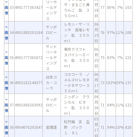
リーホ
ザ・まるごと青
月
画
33
4901777363427
ールデ
77
86%
7%
103
りんご 缶 ３
18
像
ィング
５０ｍｌ
日
ス
レモン・ザ・リ
06
サッポ
ッチ 旨塩レモ
月
画
34
4901880203184
ロビー
76
97%
11%
108
ン 缶 ３５０
19
像
ル
ｍｌ
日
サント
東京クラフト
06
リーホ
スパイシーエー
月
画
35
4901777365872
ールデ
75
83%
7%
221
ル 缶 ３５０
25
像
ィング
ｍｌ
日
ス
コカコーラ ノ
06
日本コ
メルズＨレモネ
月
画
36
4902102144377
カ・コ
73
102%
59%
137
ードＢサワー３
17
像
ーラ
５０ｍｌ
日
ニッポン クラ
06
サッポ
シカル ビタ
月
画
37
4901880203092
ロビー
71
84%
11%
122
ー 缶 ３５０
26
像
ル
ｍｌ
日
05
松竹梅 天 生
月
画
38
4904670292047
宝酒造
貯 パック
71
94%
10%
826
17
像
１．８Ｌ
日