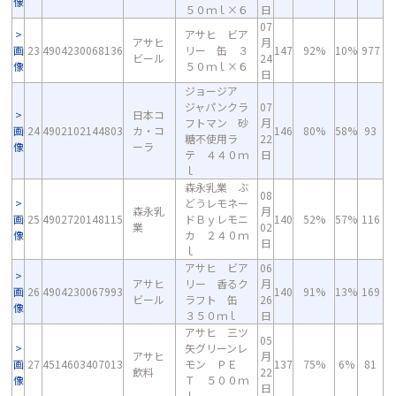
像
５０ｍｌ×６
日
07
アサヒ ビア
アサヒ
月
画
23
4904230068136
リー 缶 ３
147
92%
10%
977
ビール
24
像
５０ｍｌ×６
日
ジョージア
ジャパンクラ
07
日本コ
フトマン 砂
月
画
24
4902102144803
カ・コ
146
80%
58%
93
糖不使用ラ
22
像
ーラ
テ ４４０ｍ
日
ｌ
森永乳業 ぶ
08
どうレモネー
森永乳
月
画
25
4902720148115
ドＢｙレモニ
140
52%
57%
116
業
02
像
カ ２４０ｍ
日
ｌ
アサヒ ビア
06
アサヒ
リー 香るク
月
画
26
4904230067993
140
91%
13%
169
ビール
ラフト 缶
26
像
３５０ｍｌ
日
アサヒ 三ツ
05
矢グリーンレ
アサヒ
月
画
27
4514603407013
モン ＰＥ
137
75%
6%
81
飲料
22
像
Ｔ ５００ｍ
日
ｌ