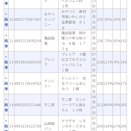
イ
ールウエハ四
15
像
１枚
日
おやつＣ 素材
07
おやつ
市場いわしのＳ
月
画
10
4902775067447
カンパ
239
50%
10%
90
生姜醤油 ６１
31
像
ニー
ｇ
日
亀田製菓 柿の
07
亀田製
種コク辛七味マ
月
画
11
4901313938294
238
73%
55%
192
菓
ヨ ６袋 １７
30
像
３ｇ
日
プレシア ４層
07
プレシ
仕立てのマスカ
月
画
12
4933602429343
234
113%
8%
184
ア
ットパルフェ
01
像
１個
日
06
ドンレミー 白
ドンレ
月
画
13
4907174104762
玉クリームあん
226
119%
23%
175
ミー
01
像
みつ １個
日
08
不二家 カント
月
画
14
4902555271446
不二家
リーマアム焼ま
212
484%
34%
205
07
像
ろん １４枚
日
07
ヤマザキ レモ
山崎製
月
画
15
4903110222743
ンのチ－ズタル
209
143%
11%
290
パン
01