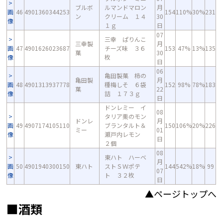
ブルボ
ルマンドマロン
月
画
46
4901360344253
154
110%
30%
231
ン
クリーム １４
30
像
１ｇ
日
07
三幸 ぱりんこ
三幸製
月
画
47
4901626023687
チーズ味 ３６
153
47%
13%
135
菓
30
像
枚
日
06
亀田製菓 柿の
亀田製
月
画
48
4901313937778
種梅しそ ６袋
152
98%
78%
183
菓
22
像
詰 １７３ｇ
日
ドンレミー イ
08
タリア栗のモン
ドンレ
月
画
49
4907174105110
ブランタルト＆
150
106%
20%
226
ミー
01
像
瀬戸内レモン
日
２個
08
東ハト ハーベ
月
画
50
4901940300150
東ハト
ストＳＷポテ
144
542%
18%
99
07
像
ト ３２枚
日
▲ページトップへ
■酒類