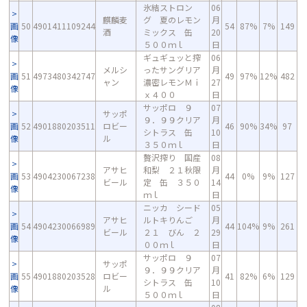
氷結ストロン
06
麒麟麦
グ 夏のレモン
月
画
50
4901411109244
54
87%
7%
149
酒
ミックス 缶
20
像
５００ｍｌ
日
ギュギュッと搾
06
メルシ
ったサングリア
月
画
51
4973480342747
49
97%
12%
482
ャン
濃密レモンＭｉ
27
像
ｘ４００
日
サッポロ ９
07
サッポ
９．９９クリア
月
画
52
4901880203511
ロビー
46
90%
34%
97
シトラス 缶
10
像
ル
３５０ｍｌ
日
贅沢搾り 国産
08
アサヒ
和梨 ２１秋限
月
画
53
4904230067238
44
0%
9%
127
ビール
定 缶 ３５０
14
像
ｍｌ
日
ニッカ シード
05
アサヒ
ルトキりんご
月
画
54
4904230066989
44
104%
9%
261
ビール
２１ びん ２
29
像
００ｍｌ
日
サッポロ ９
07
サッポ
９．９９クリア
月
画
55
4901880203528
ロビー
41
82%
6%
129
シトラス 缶
10
像
ル
５００ｍｌ
日