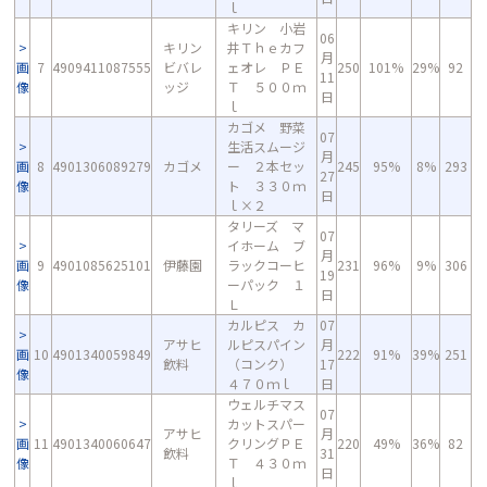
ｌ
キリン 小岩
06
キリン
井Ｔｈｅカフ
月
画
7
4909411087555
ビバレ
ェオレ ＰＥ
250
101%
29%
92
11
像
ッジ
Ｔ ５００ｍ
日
ｌ
カゴメ 野菜
07
生活スムージ
月
画
8
4901306089279
カゴメ
ー ２本セッ
245
95%
8%
293
27
像
ト ３３０ｍ
日
ｌ×２
タリーズ マ
07
イホーム ブ
月
画
9
4901085625101
伊藤園
ラックコーヒ
231
96%
9%
306
19
像
ーパック １
日
Ｌ
カルピス カ
07
アサヒ
ルピスパイン
月
画
10
4901340059849
222
91%
39%
251
飲料
（コンク）
17
像
４７０ｍｌ
日
ウェルチマス
07
カットスパー
アサヒ
月
画
11
4901340060647
クリングＰＥ
220
49%
36%
82
飲料
31
像
Ｔ ４３０ｍ
日
ｌ