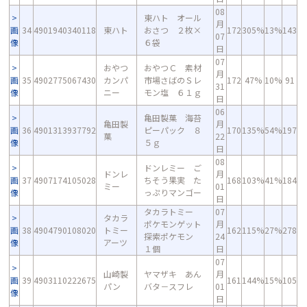
08
東ハト オール
月
画
34
4901940340118
東ハト
おさつ ２枚×
172
305%
13%
143
07
像
６袋
日
07
おやつ
おやつＣ 素材
月
画
35
4902775067430
カンパ
市場さばのＳレ
172
47%
10%
91
31
像
ニー
モン塩 ６１ｇ
日
06
亀田製菓 海苔
亀田製
月
画
36
4901313937792
ピーパック ８
170
135%
54%
197
菓
22
像
５ｇ
日
08
ドンレミー ご
ドンレ
月
画
37
4907174105028
ちそう果実 た
168
103%
41%
184
ミー
01
像
っぷりマンゴー
日
タカラトミー
07
タカラ
ポケモンゲット
月
画
38
4904790108020
トミー
162
115%
27%
278
探索ポケモン
24
像
アーツ
１個
日
07
山崎製
ヤマザキ あん
月
画
39
4903110222675
161
144%
15%
105
パン
バタ－スフレ
01
像
日