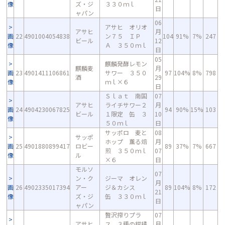
像
ズ・ジ
３３０ｍｌ
日
ャパン
06
アサヒ オリオ
アサヒ
月
画
22
4901004054838
ン７５ ＩＰ
104
91%
7%
247
ビール
12
像
Ａ ３５０ｍｌ
日
05
麒麟発酵レモン
麒麟麦
月
画
23
4901411106861
サワー ３５０
97
104%
8%
798
酒
29
像
ｍｌ×６
日
Ｓｌａｔ 南国
07
アサヒ
ライチサワー２
月
画
24
4904230067825
94
90%
15%
103
ビール
１限定 缶 ３
10
像
５０ｍｌ
日
サッポロ 麦と
08
サッポ
ホップ 薫る焙
月
画
25
4901880899417
ロビー
89
37%
7%
667
煎 ３５０ｍｌ
07
像
ル
×６
日
モルソ
07
ン・ク
ジーマ オレン
月
画
26
4902335017394
アー
ジ＆カシス
89
104%
8%
172
21
像
ズ・ジ
缶 ３３０ｍｌ
日
ャパン
贅沢搾りプラ
07
アサヒ
ス ３種の柑橘
月