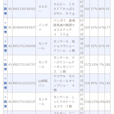
07
カルビー ＣＲ
カルビ
月
画
40
4901330198381
ＡＦＴかっぱえ
160
57%
46%
92
ー
31
像
びせん ６５ｇ
日
バンダイ 劇場
07
バンダ
版鬼滅の無限チ
月
画
41
4549660583837
160
63%
51%
177
イ
ョコスナック
29
像
３ ２０ｇ
日
08
モンテール 塩
モンテ
月
画
42
4902751341608
ショコラシュー
159
92%
31%
99
ール
01
像
クリーム １個
日
モンテール チ
07
モンテ
ーズクリームケ
月
画
43
4902751341707
157
118%
7%
280
ール
ーキレモンソー
01
像
ス １個
日
ヤマザキ モカ
07
山崎製
コ－ヒ－＆ホイ
月
画
44
4903110223252
154
80%
9%
143
パン
ップシュ－ ４
01
像
個
日
07
モンテール し
モンテ
月
画
45
4902751341547
っとりガトーシ
154
122%
14%
285
ール
01
像
ョコラ １個
日
ブルボン ミニ
07