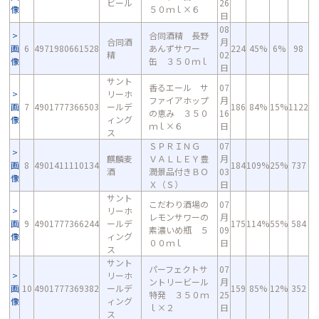
ビール
26
像
５０ｍｌ×６
日
08
合同酒精 長野
合同酒
月
画
6
4971980661528
あんずサワー
224
45%
6%
98
精
02
像
缶 ３５０ｍｌ
日
サント
香るエール サ
07
リーホ
ファイアホップ
月
画
7
4901777366503
ールデ
186
84%
15%
1122
の恵み ３５０
16
像
ィング
ｍｌ×６
日
ス
ＳＰＲＩＮＧ
07
麒麟麦
ＶＡＬＬＥＹ豊
月
画
8
4901411110134
184
109%
25%
737
酒
潤景品付きＢＯ
03
像
Ｘ（Ｓ）
日
サント
こだわり酒場の
07
リーホ
レモンサワーの
月
画
9
4901777366244
ールデ
175
114%
55%
584
素濃いめ瓶 ５
09
像
ィング
００ｍｌ
日
ス
サント
パーフェクトサ
07
リーホ
ントリービール
月
画
10
4901777369382
ールデ
159
85%
12%
352
特発 ３５０ｍ
25
像
ィング
ｌ×２
日
ス