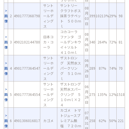
サント
サントリー
08
リーホ
クラフトボス
月
画
2
4901777368798
ールデ
抹茶ラテペッ
399
10213%
29%
98
03
像
ィング
ト ５００ｍ
日
ス
ｌ
コカコーラ
08
日本コ
ファンタ ゴ
月
画
3
4902102144780
カ・コ
ールデンキウ
340
264%
72%
81
06
像
ーラ
イ＋ソルト
日
４１０ｍｌ
サント
ザストロン
06
リーホ
グ 天然水ス
月
画
4
4901777364547
ールデ
パークリン
289
87%
74%
70
26
像
ィング
グ ５１０ｍ
日
ス
ｌ
サント
ザストロング
06
リーホ
天然水スパー
月
画
5
4901777364554
ールデ
クリング ５
275
135%
12%
1518
26
像
ィング
１０ｍｌ×２
日
ス
４
カゴメ トマ
07
トジュースプ
月
画
6
4901306016817
カゴメ
レミアム無
258
62%
50%
221
31
像
塩 ７２０ｍ
日