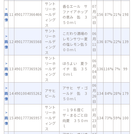
サント
香るエール サ
07
リーホ
ファイアホップ
月
画
11
4901777366466
ールデ
156
87%
21%
198
の恵み 缶 ３
16
像
ィング
５０ｍｌ
日
ス
サント
こだわり酒場の
06
リーホ
レモンサワー夏
月
画
12
4901777365568
ールデ
136
87%
22%
139
の塩レモン缶５
11
像
ィング
００ｍｌ
日
ス
サント
06
リーホ
ほろよい 夏ラ
月
画
13
4901777365926
ールデ
イチ 缶 ３５
136
116%
7%
99
04
像
ィング
０ｍｌ
日
ス
06
アサヒ ザ・ゴ
アサヒ
月
画
14
4901004055262
ールド 缶 ３
134
84%
28%
179
ビール
26
像
５０ｍｌ
日
サント
－１９６度Ｃ
07
リーホ
ザ・まるごと日
月
画
15
4901777365957
ールデ
134
73%
59%
100
向夏 ３５０ｍ
23
像
ィング
ｌ
日
ス