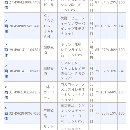
画
27
4904230067498
87
84%
29%
100
ビール
クエン酸 缶
17
像
３５０ｍｌ
日
ＣＪ
美酢 ビューテ
05
ＦＯＯ
ィーＶサワーパ
月
画
28
4589897451448
ＤＳ
85
105%
11%
147
イナップル缶３
29
像
ＪＡＰ
５０ｍｌ
日
ＡＮ
07
キリン 氷結
麒麟麦
月
画
29
4901411109381
レモンライム
85
87%
46%
103
酒
10
像
缶 ３５０ｍｌ
日
ＳＰＲＩＮＧ
06
麒麟麦
ＶＡＬＬＥＹ豊
月
画
30
4901411109473
79
87%
6%
741
酒
潤景品付きＢＯ
12
像
Ｘ（Ｓ）
日
コカコーラ ノ
06
日本コ
メルズＨレモネ
月
画
31
4902102144353
カ・コ
79
101%
60%
137
ードサワー！３
17
像
ーラ
５０ｍｌ
日
三菱食品 シゲ
07
三菱食
キックスチュー
月
画
32
4962840967010
77
90%
19%
135
品
ハイ ソーダ
08
像
味 ３５０ｍｌ
日
サント
－１９６度Ｃ
06