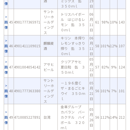
酒
ミックス 缶
19
像
３５０ｍｌ
日
サント
トリスハイボー
06
リーホ
ル はじけるレ
月
画
45
4901777365971
ールデ
61
98%
10%
143
モン 缶 ３５
11
像
ィング
０ｍｌ
日
ス
キリン 本搾り
06
麒麟麦
レモンすっきり
月
画
46
4901411109015
58
101%
12%
107
酒
搾り 缶 ３５
11
像
０ｍｌ
日
05
クリアアサヒ
アサヒ
月
画
47
4901004054142
夏日和 缶 ３
57
82%
9%
124
ビール
22
像
５０ｍｌ
日
サント
－１９６度Ｃ
05
リーホ
ザ・まるごとキ
月
画
48
4901777363380
ールデ
56
101%
7%
101
ウイ ３５０ｍ
21
像
ィング
ｌ
日
ス
金車グループ
05
カバラン バー
月
画
49
4710085227891
台湾
カクテル ハイ
56
112%
14%
212
26
像
ボール ３２０
日
ｍｌ