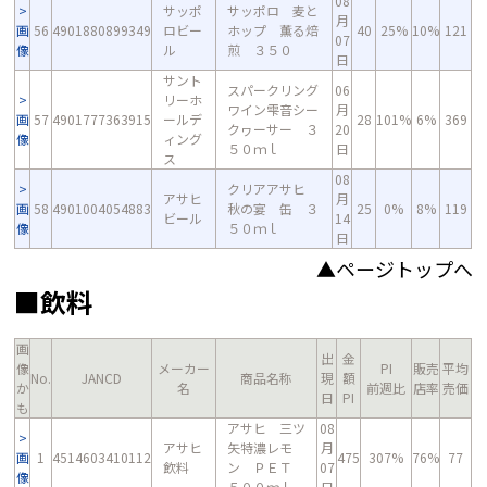
08
サッポ
サッポロ 麦と
月
画
56
4901880899349
ロビー
ホップ 薫る焙
40
25%
10%
121
07
像
ル
煎 ３５０
日
サント
スパークリング
06
リーホ
ワイン雫音シー
月
画
57
4901777363915
ールデ
28
101%
6%
369
クヮーサー ３
20
像
ィング
５０ｍｌ
日
ス
08
クリアアサヒ
アサヒ
月
画
58
4901004054883
秋の宴 缶 ３
25
0%
8%
119
ビール
14
像
５０ｍｌ
日
▲ページトップへ
■飲料
画
出
金
像
メーカー
PI
販売
平均
No.
JANCD
商品名称
現
額
か
名
前週比
店率
売価
日
PI
も
アサヒ 三ツ
08
アサヒ
矢特濃レモ
月
画
1
4514603410112
475
307%
76%
77
飲料
ン ＰＥＴ
07
像
５００ｍｌ
日