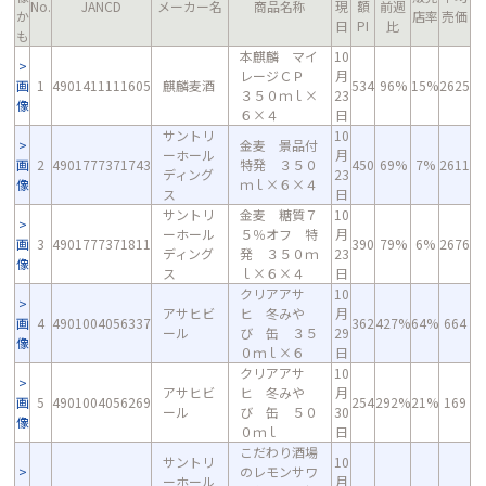
No.
JANCD
メーカー名
商品名称
現
額
前週
か
店率
売価
日
PI
比
も
本麒麟 マイ
10
レージＣＰ
月
画
1
4901411111605
麒麟麦酒
534
96%
15%
2625
３５０ｍｌ×
23
像
６×４
日
サントリ
10
金麦 景品付
ーホール
月
画
2
4901777371743
特発 ３５０
450
69%
7%
2611
ディング
23
像
ｍｌ×６×４
ス
日
サントリ
金麦 糖質７
10
ーホール
５％オフ 特
月
画
3
4901777371811
390
79%
6%
2676
ディング
発 ３５０ｍ
23
像
ス
ｌ×６×４
日
クリアアサ
10
アサヒビ
ヒ 冬みや
月
画
4
4901004056337
362
427%
64%
664
ール
び 缶 ３５
29
像
０ｍｌ×６
日
クリアアサ
10
アサヒビ
ヒ 冬みや
月
画
5
4901004056269
254
292%
21%
169
ール
び 缶 ５０
30
像
０ｍｌ
日
こだわり酒場
サントリ
10
のレモンサワ
ーホール
月