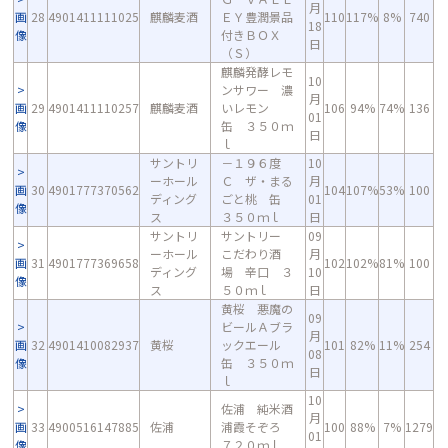
月
画
28
4901411111025
麒麟麦酒
ＥＹ豊潤景品
110
117%
8%
740
18
像
付きＢＯＸ
日
（Ｓ）
麒麟発酵レモ
10
ンサワー 濃
月
画
29
4901411110257
麒麟麦酒
いレモン
106
94%
74%
136
01
像
缶 ３５０ｍ
日
ｌ
サントリ
－１９６度
10
ーホール
Ｃ ザ・まる
月
画
30
4901777370562
104
107%
53%
100
ディング
ごと桃 缶
01
像
ス
３５０ｍｌ
日
サントリ
サントリー
09
ーホール
こだわり酒
月
画
31
4901777369658
102
102%
81%
100
ディング
場 辛口 ３
10
像
ス
５０ｍｌ
日
黄桜 悪魔の
09
ビールＡブラ
月
画
32
4901410082937
黄桜
ックエール
101
82%
11%
254
08
像
缶 ３５０ｍ
日
ｌ
10
佐浦 純米酒
月
画
33
4900516147885
佐浦
浦霞そぞろ
100
88%
7%
1279
01
像
７２０ｍｌ