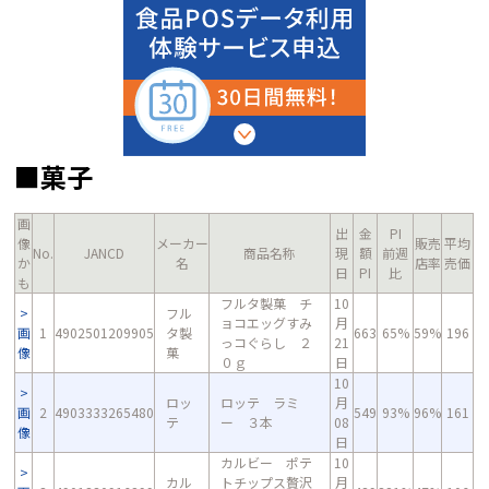
■菓子
画
出
金
PI
像
メーカー
販売
平均
No.
JANCD
商品名称
現
額
前週
か
名
店率
売価
日
PI
比
も
フルタ製菓 チ
10
フル
ョコエッグすみ
月
画
1
4902501209905
タ製
663
65%
59%
196
っコぐらし ２
21
像
菓
０ｇ
日
10
ロッ
ロッテ ラミ
月
画
2
4903333265480
549
93%
96%
161
テ
ー ３本
08
像
日
カルビー ポテ
10
カル
トチップス贅沢
月