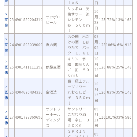
ｌ×６
日
サッポロ 男
10
梅サワー 追
サッポロ
月
画
23
4901880204310
いレモン
125
72%
13%
163
ビール
23
像
冬 ５００ｍ
日
ｌ
沢の鶴 米だ
09
けの酒 しぼ
月
画
24
4901808039000
沢の鶴
123
106%
6%
913
りたて パッ
02
像
ク １．８Ｌ
日
キリン 氷
10
結 国産りん
月
画
25
4901411111292
麒麟麦酒
120
88%
25%
143
ご 缶 ５０
23
像
０ｍｌ
日
寶 極上フル
10
ーツサワー
月
画
26
4904670484336
宝酒造
丸おろしピー
120
83%
35%
143
15
像
チ ３５０ｍ
日
ｌ
サントリ
サントリー
09
ーホール
こだわり酒
月
画
27
4901777369696
110
101%
33%
580
ディング
場 辛口 ３
11
像
ス
５０×６
日
ＳＰＲＩＮ
09
Ｇ ＶＡＬＬ