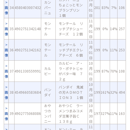
カン
ちょこっとモン
月
画
34
4580403007432
パー
201
83%
7%
106
ブランプリン
01
像
ニュ
１個
日
11
モン
モンテール リ
月
画
35
4902751342148
テー
ッチプチシュー
199
0%
14%
257
01
像
ル
チーズ １２個
日
11
モン
モンテール リ
月
画
36
4902751342162
テー
ッチプチエクレ
199
0%
11%
253
01
像
ル
アチーズ ６個
日
カルビー ア・
10
カル
ラ・ポテトじゃ
月
画
37
4901330559991
199
87%
70%
108
ビー
がバター味 ７
01
像
２ｇ
日
10
バンダイ 鬼滅
バン
月
画
38
4549660583684
の刃ＡＤＭＯＴ
199
161%
32%
494
ダイ
28
像
ＩＯＮ３ １個
日
おや
おやつＣ ラー
10
つカ
メンつまみコメ
月
画
39
4902775068086
197
327%
11%
163
ンパ
ダ豆菓子旨Ｃ
30
像
ニー
１３８ｇ
日
11
ドン
ドンレミー ９