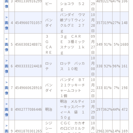
画
3
4901330916299
489
321%
47%
106
ビー
ショコラ ５２
29
像
ｇ
日
バンダイ ウマ
10
バン
娘プリＴウィン
月
画
4
4549660701057
357
319%
27%
148
ダイ
クルグミ ２７
28
像
ｇ
日
３
３ｇ ＣＡＲ
09
Ｇ
Ｅ ３種ミック
月
画
5
4560308248871
349
91%
5%
1680
ＣＡ
スナッツ １ｋ
27
像
ＲＥ
ｇ
日
10
ロッ
ロッテ バッカ
月
画
6
4903333224418
338
92%
96%
161
テ
ス １０粒
08
像
日
バンダイ ＢＴ
10
バン
２１クッキーチ
月
画
7
4549660628910
333
81%
7%
198
ダイ
ャームコット
21
像
１個
日
明治 メルティ
10
ーキッスパーテ
月
画
8
4902777086446
明治
297
362%
44%
472
ィーＡ 袋 １
29
像
５０ｇ
日
シジ
ＣＧＣ カカオ
10
シー
の口どけミルク
月
画
9
4901870301265
296
130%
14%
169