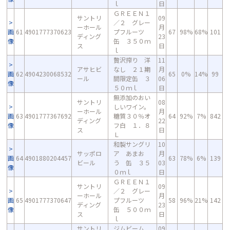
ｌ
日
ＧＲＥＥＮ１
サントリ
09
／２ グレー
ーホール
月
画
61
4901777370623
プフルーツ
67
98%
68%
101
ディング
23
像
缶 ３５０ｍ
ス
日
ｌ
贅沢搾り 洋
11
アサヒビ
なし ２１期
月
画
62
4904230068532
65
0%
14%
99
ール
間限定缶 ３
06
像
５０ｍｌ
日
無添加のおい
サントリ
08
しいワイン。
ーホール
月
画
63
4901777367692
糖質３０％オ
64
92%
7%
842
ディング
22
像
フ白 １．８
ス
日
Ｌ
和製サングリ
10
サッポロ
ア あまお
月
画
64
4901880204457
63
78%
6%
139
ビール
う 缶 ３５
03
像
０ｍｌ
日
ＧＲＥＥＮ１
サントリ
09
／２ グレー
ーホール
月
画
65
4901777370647
プフルーツ
58
96%
21%
142
ディング
23
像
缶 ５００ｍ
ス
日
ｌ
サントリ
ジムビーム
09