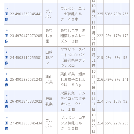
10
ブルボン エリ
ブル
月
画
22
4901360345441
ーゼ練乳ミル
225
53%
23%
255
ボン
23
像
ク ４０本
日
11
あわ
あわしま堂 黒
月
画
23
4970470073285
しま
糖蒸しまんレー
222
0%
17%
178
01
像
堂
ズン ２個
日
ヤマザキ スイ
11
山崎
－トメロンパイ
月
画
24
4903110255581
製パ
219
0%
9%
98
（静岡県産クラ
01
像
ン
ウンメロ
日
10
栗山米菓 瀬戸
栗山
月
画
25
4901336531243
しお柚子こしょ
216
249%
9%
141
米菓
31
像
う味 ８３ｇ
日
栄屋乳業 アン
11
栄屋
デイコピスタチ
月
画
26
4901840882022
214
0%
15%
92
乳業
オシュークリー
01
像
ム １個
日
10
ブルボン ロア
ブル
月
画
27
4901360345434
ンヌ練乳ミル
214
55%
27%
255
ボン
23
像
ク ２０枚
日