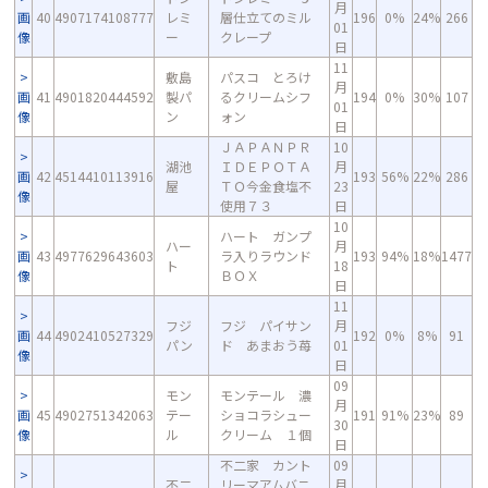
月
画
40
4907174108777
レミ
層仕立てのミル
196
0%
24%
266
01
像
ー
クレープ
日
11
敷島
パスコ とろけ
月
画
41
4901820444592
製パ
るクリームシフ
194
0%
30%
107
01
像
ン
ォン
日
ＪＡＰＡＮＰＲ
10
湖池
ＩＤＥＰＯＴＡ
月
画
42
4514410113916
193
56%
22%
286
屋
ＴＯ今金食塩不
23
像
使用７３
日
10
ハート ガンプ
ハー
月
画
43
4977629643603
ラ入りラウンド
193
94%
18%
1477
ト
18
像
ＢＯＸ
日
11
フジ
フジ パイサン
月
画
44
4902410527329
192
0%
8%
91
パン
ド あまおう苺
01
像
日
09
モン
モンテール 濃
月
画
45
4902751342063
テー
ショコラシュー
191
91%
23%
89
30
像
ル
クリーム １個
日
不二家 カント
09
不二
リーマアムバニ
月