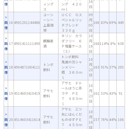
16
像
ィング
ング ４２０
日
ス
ｍｌ
ユーシ
ＵＣＣ Ｇス
09
ーシー
ペシャルリッ
月
画
16
4901201144486
166
83%
69%
449
上島珈
チブレンド
05
像
琲
３３０ｇ
日
キリン カラ
10
麒麟麦
ダフリー ６
月
画
17
4901411111490
166
114%
8%
638
酒
Ｐ増量ケース
16
像
（Ｓ）
日
トンボ飲料
10
鬼滅の刃シャ
トンボ
月
画
18
4904871004111
ンメリー
163
91%
37%
205
飲料
23
像
瓶 ３６０ｍ
日
ｌ
アサヒ ドト
10
ールほうじ茶
アサヒ
月
画
19
4514603410419
ラテ ＰＥ
161
53%
43%
91
飲料
23
像
Ｔ ４８０ｍ
日
ｌ
アサヒ 三ツ
10
矢にほんくだ
アサヒ
月
画
20
4514603411614
ものゆずＰＥ
157
76%
44%
106
飲料
16
像
Ｔ ４５０ｍ
日