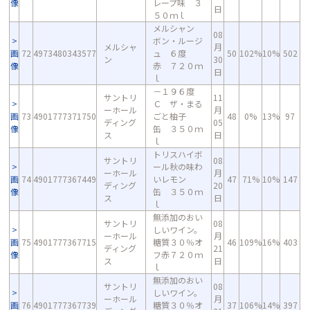
像
レープ味 ３
日
５０ｍｌ
メルシャン
08
ボン・ルージ
メルシャ
月
画
72
4973480343577
ュ ６度
50
102%
10%
502
ン
30
像
赤 ７２０ｍ
日
ｌ
－１９６度
サントリ
11
Ｃ ザ・まる
ーホール
月
画
73
4901777371750
ごと柚子
48
0%
13%
97
ディング
05
像
缶 ３５０ｍ
ス
日
ｌ
トリスハイボ
サントリ
08
ール秋の味わ
ーホール
月
画
74
4901777367449
いレモン
47
71%
10%
147
ディング
20
像
缶 ３５０ｍ
ス
日
ｌ
無添加のおい
サントリ
08
しいワイン。
ーホール
月
画
75
4901777367715
糖質３０％オ
46
109%
16%
403
ディング
21
像
フ赤７２０ｍ
ス
日
ｌ
無添加のおい
サントリ
08
しいワイン。
ーホール
月
画
76
4901777367739
糖質３０％オ
37
106%
14%
397