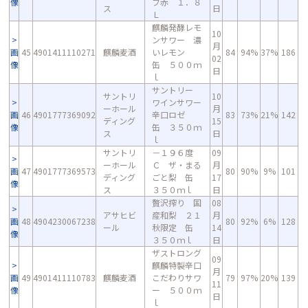
像
フ赤 １．８
ス
日
Ｌ
麒麟発酵レモ
10
ンサワー 濃
月
画
45
4901411110271
麒麟麦酒
いレモン
84
94%
37%
186
02
像
缶 ５００ｍ
日
ｌ
サントリー
サントリ
10
ワインサワー
ーホール
月
画
46
4901777369092
辛口ロゼ
83
73%
21%
142
ディング
15
像
缶 ３５０ｍ
ス
日
ｌ
サントリ
－１９６度
09
ーホール
Ｃ ザ・まる
月
画
47
4901777369573
80
90%
9%
101
ディング
ごと梨 缶
17
像
ス
３５０ｍｌ
日
贅沢搾り 国
08
アサヒビ
産和梨 ２１
月
画
48
4904230067238
80
92%
6%
128
ール
秋限定 缶
14
像
３５０ｍｌ
日
ザストロング
09
麒麟特製辛口
月
画
49
4901411110783
麒麟麦酒
こだわりサワ
79
97%
20%
139
11
像
ー ５００ｍ
日
ｌ