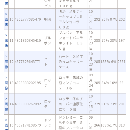
ジャ
キャラメルＢ
21
像
パン
１０６ｇ
日
明治 メルティ
10
ーキッスプレミ
月
画
10
4902777085470
明治
292
75%
87%
202
アムショコラ
21
像
６０ｇ
日
ブルボン アル
10
ブル
フォートバニラ
月
画
11
4901360345410
288
75%
28%
197
ボン
ホワイト １３
23
像
６ｇ
日
10
ハート ＸＭす
ハー
月
画
12
4977629643771
みっコキャリー
285
135%
6%
2981
ト
23
像
ケース
日
09
ロッテ 鬼滅の
ロッ
月
画
13
4903333202195
刃マンチョコ
285
84%
16%
99
テ
24
像
２ １枚
日
10
ロッテ 冬のチ
ロッ
月
画
14
4903333262892
ョコパイ濃厚仕
279
81%
73%
201
テ
15
像
立て ６個
日
ドンレミー ご
09
ドン
ちそう果実 ５
月
画
15
4907174108579
レミ
266
108%
17%
313
種のフルーツロ
01