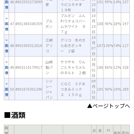
画
46
4902555273099
191
99%
14%
237
家
ラピスタチオ
23
像
１９枚
日
ブルボン ふん
10
ブル
わりチョコバー
月
画
47
4901360345359
188
90%
28%
197
ボン
ムホワイト ９
23
像
７ｇ
日
10
江崎
グリコ 冬のき
月
画
48
4901005512016
グリ
らめきポッキ
187
130%
74%
127
07
像
コ
ー ２袋
日
10
山崎
ヤマザキ りん
月
画
49
4903110179917
製パ
ごとキャラメル
186
86%
12%
328
01
像
ン
のタルト ２個
日
シジ
09
ＣＧＣ ＳＰお
シー
月
画
50
4901870301296
つまみミック
185
90%
10%
289
ジャ
21
像
ス １５０ｇ
パン
日
▲ページトップへ
■酒類
画
出
金
PI
像
販売
平均