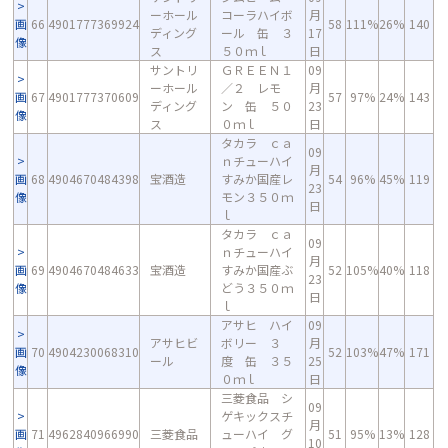
ーホール
コーラハイボ
月
画
66
4901777369924
58
111%
26%
140
ディング
ール 缶 ３
17
像
ス
５０ｍｌ
日
サントリ
ＧＲＥＥＮ１
09
ーホール
／２ レモ
月
画
67
4901777370609
57
97%
24%
143
ディング
ン 缶 ５０
23
像
ス
０ｍｌ
日
タカラ ｃａ
09
ｎチューハイ
月
画
68
4904670484398
宝酒造
すみか国産レ
54
96%
45%
119
23
像
モン３５０ｍ
日
ｌ
タカラ ｃａ
09
ｎチューハイ
月
画
69
4904670484633
宝酒造
すみか国産ぶ
52
105%
40%
118
23
像
どう３５０ｍ
日
ｌ
アサヒ ハイ
09
アサヒビ
ボリー ３
月
画
70
4904230068310
52
103%
47%
171
ール
度 缶 ３５
25
像
０ｍｌ
日
三菱食品 シ
09
ゲキックスチ
月
画
71
4962840966990
三菱食品
ューハイ グ
51
95%
13%
128
10