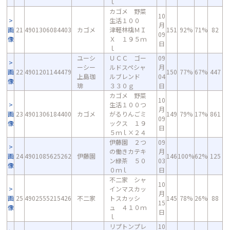
ｌ
カゴメ 野菜
10
生活１００
月
画
21
4901306084403
カゴメ
津軽林檎ＭＩ
151
92%
71%
82
09
像
Ｘ １９５ｍ
日
ｌ
ユーシ
ＵＣＣ ゴー
09
ーシー
ルドスペシャ
月
画
22
4901201144479
150
77%
67%
447
上島珈
ルブレンド
04
像
琲
３３０ｇ
日
カゴメ 野菜
10
生活１００つ
月
画
23
4901306184400
カゴメ
がるりんごミ
149
79%
17%
861
09
像
ックス １９
日
５ｍｌ×２４
伊藤園 ２つ
09
の働きカテキ
月
画
24
4901085625262
伊藤園
146
100%
62%
125
ン緑茶 ５０
03
像
０ｍｌ
日
不二家 シャ
10
インマスカッ
月
画
25
4902555215426
不二家
トスカッシ
145
78%
26%
88
15
像
ュ ４１０ｍ
日
ｌ
リプトンプレ
10