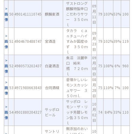
ザストロング
09
麒麟特製辛口
月
画
50
4901411110745
麒麟麦酒
こだわりサワ
79
103%
53%
100
11
像
ー ３５０ｍ
日
ｌ
タカラ ｃａ
09
ｎチューハイ
月
画
51
4904670488747
宝酒造
すみか国産ゆ
79
102%
39%
119
23
像
ず ３５０ｍ
日
ｌ
魚沼 淡麗辛
09
口 純米
月
画
52
4980573202437
白瀧酒造
75
108%
6%
960
瓶 ７２０ｍ
08
像
ｌ
日
昔懐かしいレ
08
モンスカッシ
月
画
53
4971980663843
合同酒精
75
110%
7%
100
ュサワー ３
28
像
５０ｍｌ
日
サッポロ レ
10
モン・ザ・リ
サッポロ
月
画
54
4901880204327
ッチ芳醇レモ
74
84%
33%
110
ビール
02
像
ン缶３５０ｍ
日
ｌ
無添加のおい
サントリ
10
しいワイン。