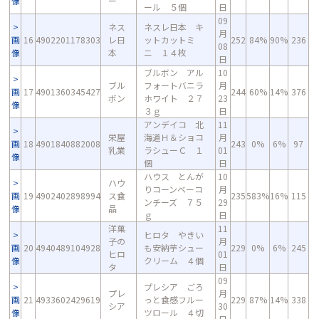
像
ー
ール ５個
日
09
ネス
ネスレ日本 キ
月
画
16
4902201178303
レ日
ットカットミ
252
84%
90%
236
08
像
本
ニ １４枚
日
ブルボン アル
10
ブル
フォートバニラ
月
画
17
4901360345427
244
60%
14%
376
ボン
ホワイト ２７
23
像
３ｇ
日
アンデイコ 北
11
栄屋
海道Ｈ＆ショコ
月
画
18
4901840882008
243
0%
6%
97
乳業
ラシューＣ １
01
像
個
日
ハウス とんが
10
ハウ
りコーンベーコ
月
画
19
4902402898994
ス食
235
583%
16%
115
ンチーズ ７５
29
像
品
ｇ
日
洋菓
11
ヒロタ やきい
子の
月
画
20
4940489104928
も安納芋シュー
229
0%
6%
245
ヒロ
01
像
クリーム ４個
タ
日
09
プレシア ごろ
プレ
月
画
21
4933602429619
っと食感フルー
229
87%
14%
338
シア
30
像
ツロール ４切
日