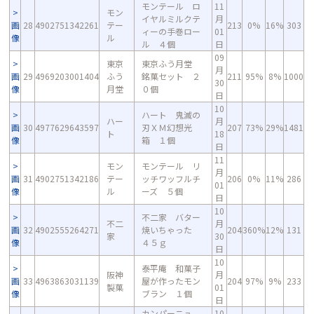
モンテール ロ
11
モン
イヤルミルクテ
月
画
28
4902751342261
テー
213
0%
16%
303
ィーの手巻ロー
01
像
ル
ル ４個
日
09
東京
東京ふう月堂
月
画
29
4969203001404
ふう
銘菓セット ２
211
95%
8%
1000
30
像
月堂
０個
日
10
ハート 鬼滅の
ハー
月
画
30
4977629643597
刃ＸＭ幻想光
207
73%
29%
1481
ト
18
像
箱 １個
日
11
モン
モンテール リ
月
画
31
4902751342186
テー
ッチワッフルチ
206
0%
11%
286
01
像
ル
ーズ ５個
日
10
不二家 バター
不二
月
画
32
4902555264271
焼いちゃった
204
360%
12%
131
家
30
像
４５ｇ
日
10
泰平庵 和菓子
阪神
月
画
33
4963863031139
屋が作ったモン
204
97%
9%
233
製菓
01
像
ブラン １個
日
カンパーニュ
10