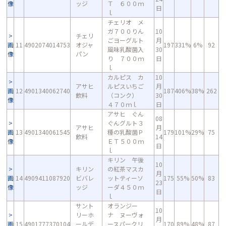
像
ッジ
Ｔ ６００ｍ
日
ｌ
チェリオ メ
ガ７００りん
10
チェリ
ごヨーグルト
月
画
11
4902074014753
オジャ
197
331%
6%
92
風味乳酸菌入
30
像
パン
り ７００ｍ
日
ｌ
カルピス カ
10
アサヒ
ルピスいちご
月
画
12
4901340062740
187
406%
38%
262
飲料
（コンク）
30
像
４７０ｍｌ
日
アサヒ ぐん
08
ぐんグルト３
アサヒ
月
画
13
4901340061545
種の乳酸菌Ｐ
179
101%
29%
75
飲料
14
像
ＥＴ５００ｍ
日
ｌ
キリン 午後
10
キリン
の紅茶マスカ
月
画
14
4909411087920
ビバレ
ットティーソ
175
55%
50%
83
23
像
ッジ
ーダ４５０ｍ
日
ｌ
サント
オランジー
10
リーホ
ナ ヌーヴォ
月
画
15
4901777370104
ールデ
ースパークリ
170
89%
48%
87