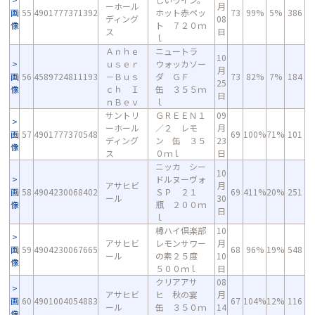
ーホール
月
画
55
4901777371392
ホット赤ペッ
73
99%
5%
386
ディング
08
像
ト ７２０ｍ
ス
日
ｌ
Ａｎｈｅ
ニュートラ
10
ｕｓｅｒ
ウォッカソー
月
画
56
4589724811193
－Ｂｕｓ
ダ ＧＦ
73
82%
7%
184
25
像
ｃｈ Ｉ
缶 ３５５ｍ
日
ｎＢｅｖ
ｌ
サントリ
ＧＲＥＥＮ１
09
ーホール
／２ レモ
月
画
57
4901777370548
69
100%
71%
101
ディング
ン 缶 ３５
23
像
ス
０ｍｌ
日
ニッカ シー
10
ドルヌーヴォ
アサヒビ
月
画
58
4904230068402
ＳＰ ２１
69
411%
20%
251
ール
30
像
瓶 ２００ｍ
日
ｌ
樽ハイ倶楽部
10
アサヒビ
レモンサワー
月
画
59
4904230067665
68
96%
19%
548
ール
の素２５度
10
像
５００ｍｌ
日
クリアアサ
08
アサヒビ
ヒ 秋の宴
月
画
60
4901004054883
67
104%
12%
116
ール
缶 ３５０ｍ
14
像