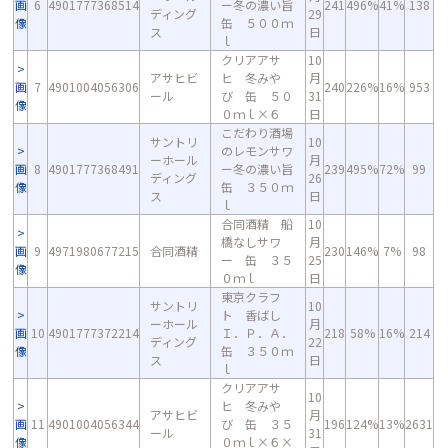
画
6
4901777368514
ー冬の濃い旨
241
496%
41%
138
ディング
29
像
缶 ５００ｍ
ス
日
ｌ
クリアアサ
10
アサヒビ
ヒ 冬みや
月
画
7
4901004056306
240
226%
16%
953
ール
び 缶 ５０
31
像
０ｍｌ×６
日
こだわり酒場
サントリ
10
のレモンサワ
ーホール
月
画
8
4901777368491
ー冬の濃い旨
239
495%
72%
99
ディング
26
像
缶 ３５０ｍ
ス
日
ｌ
合同酒精 船
10
橋なしサワ
月
画
9
4971980677215
合同酒精
230
146%
7%
98
ー 缶 ３５
25
像
０ｍｌ
日
東京クラフ
サントリ
10
ト 香ばし
ーホール
月
画
10
4901777372214
Ｉ．Ｐ．Ａ．
218
58%
16%
214
ディング
22
像
缶 ３５０ｍ
ス
日
ｌ
クリアアサ
10
ヒ 冬みや
アサヒビ
月
画
11
4901004056344
び 缶 ３５
196
124%
13%
2631
ール
31
像
０ｍｌ×６×