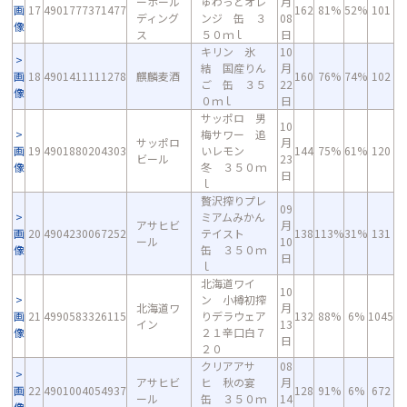
ーホール
ゅわっとオレ
月
画
17
4901777371477
162
81%
52%
101
ディング
ンジ 缶 ３
08
像
ス
５０ｍｌ
日
キリン 氷
10
結 国産りん
月
画
18
4901411111278
麒麟麦酒
160
76%
74%
102
ご 缶 ３５
22
像
０ｍｌ
日
サッポロ 男
10
梅サワー 追
サッポロ
月
画
19
4901880204303
いレモン
144
75%
61%
120
ビール
23
像
冬 ３５０ｍ
日
ｌ
贅沢搾りプレ
09
ミアムみかん
アサヒビ
月
画
20
4904230067252
テイスト
138
113%
31%
131
ール
10
像
缶 ３５０ｍ
日
ｌ
北海道ワイ
10
ン 小樽初搾
北海道ワ
月
画
21
4990583326115
りデラウェア
132
88%
6%
1045
イン
13
像
２１辛口白７
日
２０
クリアアサ
08
アサヒビ
ヒ 秋の宴
月
画
22
4901004054937
128
91%
6%
672
ール
缶 ３５０ｍ
14
像