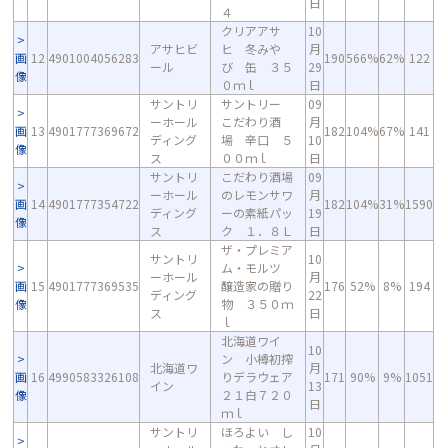
日
４
クリアアサ
10
アサヒビ
ヒ 冬みや
月
画
12
4901004056283
190
566%
62%
122
ール
び 缶 ３５
29
像
０ｍｌ
日
サントリ
サントリー
09
ーホール
こだわり酒
月
画
13
4901777369672
182
104%
67%
141
ディング
場 辛口 ５
10
像
ス
００ｍｌ
日
サントリ
こだわり酒場
09
ーホール
のレモンサワ
月
画
14
4901777354722
182
104%
31%
1590
ディング
ーの素紙パッ
19
像
ス
ク １．８Ｌ
日
ザ・プレミア
サントリ
10
ム・モルツ
ーホール
月
画
15
4901777369535
醸造家の贈り
176
52%
8%
194
ディング
22
像
物 ３５０ｍ
ス
日
ｌ
北海道ワイ
10
ン 小樽初搾
北海道ワ
月
画
16
4990583326108
りデラウェア
171
90%
9%
1051
イン
13
像
２１白７２０
日
ｍｌ
サントリ
ほろよい し
10