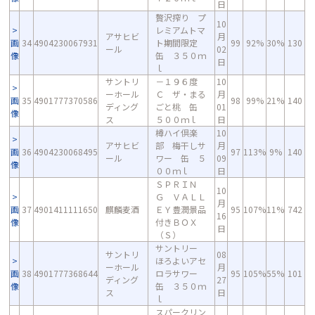
日
贅沢搾り プ
10
レミアムトマ
アサヒビ
月
画
34
4904230067931
ト期間限定
99
92%
30%
130
ール
02
像
缶 ３５０ｍ
日
ｌ
サントリ
－１９６度
10
ーホール
Ｃ ザ・まる
月
画
35
4901777370586
98
99%
21%
140
ディング
ごと桃 缶
01
像
ス
５００ｍｌ
日
樽ハイ倶楽
10
アサヒビ
部 梅干しサ
月
画
36
4904230068495
97
113%
9%
140
ール
ワー 缶 ５
09
像
００ｍｌ
日
ＳＰＲＩＮ
10
Ｇ ＶＡＬＬ
月
画
37
4901411111650
麒麟麦酒
ＥＹ豊潤景品
95
107%
11%
742
16
像
付きＢＯＸ
日
（Ｓ）
サントリー
サントリ
08
ほろよいアセ
ーホール
月
画
38
4901777368644
ロラサワー
95
105%
55%
101
ディング
27
像
缶 ３５０ｍ
ス
日
ｌ
スパークリン