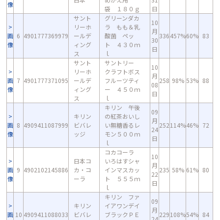
像
袋 １８０ｇ
日
サント
グリーンダカ
10
リーホ
ラ もも＆乳
月
画
6
4901777369979
ールデ
酸菌 ペッ
336
457%
60%
83
30
像
ィング
ト ４３０ｍ
日
ス
ｌ
サント
サントリー
10
リーホ
クラフトボス
月
画
7
4901777371095
ールデ
フルーツティ
258
98%
53%
88
08
像
ィング
ー ４５０ｍ
日
ス
ｌ
キリン 午後
09
キリン
の紅茶おいし
月
画
8
4909411087999
ビバレ
い無糖香るレ
252
114%
46%
72
24
像
ッジ
モン５００ｍ
日
ｌ
コカコーラ
10
日本コ
いろはすシャ
月
画
9
4902102145886
カ・コ
インマスカッ
235
58%
61%
80
22
像
ーラ
ト ５５５ｍ
日
ｌ
キリン ファ
09
キリン
イアワンデイ
月
画
10
4909411088033
ビバレ
ブラックＰＥ
229
108%
54%
84
24