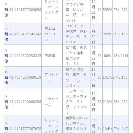
サントリ
10
グワイン雫
ーホール
月
画
39
4901777369856
音 いよか
93
559%
7%
373
ディング
29
像
ん 瓶 ３５
ス
日
０ｍｌ
コカコーラ
09
日本コ
檸檬堂 鬼レ
月
画
40
4902102145244
カ・コー
93
95%
31%
192
モン 缶 ５
30
像
ラ
００ｍｌ
日
松竹梅 飲み
09
ごたえ純米
月
画
41
4904670253345
宝酒造
89
88%
6%
1111
紙パック
23
像
１．８Ｌ
日
樽ハイ倶楽
10
アサヒビ
部 梅干しサ
月
画
42
4904230068518
88
101%
34%
100
ール
ワー 缶 ３
09
像
５０ｍｌ
日
ニッカ シー
10
ドルヌーヴォ
アサヒビ
月
画
43
4904230068396
ＳＰ ２１
88
213%
8%
890
ール
31
像
瓶 ７２０ｍ
日
ｌ
無添加のおい
サントリ
08
しいワイン。
ーホール
月
画
44
4901777367678
糖質３０％オ
84
104%
7%
847
ディング
23