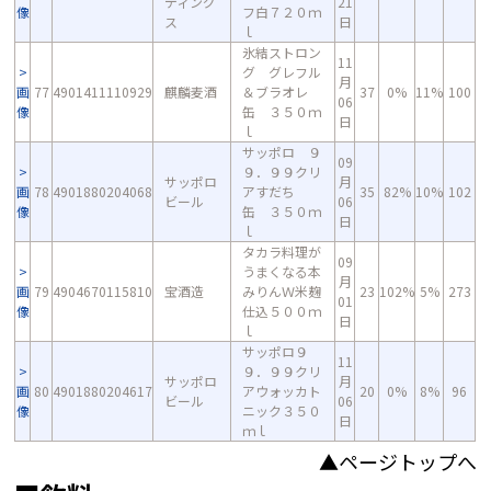
ディング
21
像
フ白７２０ｍ
ス
日
ｌ
氷結ストロン
11
グ グレフル
月
画
77
4901411110929
麒麟麦酒
＆ブラオレ
37
0%
11%
100
06
像
缶 ３５０ｍ
日
ｌ
サッポロ ９
09
９．９９クリ
サッポロ
月
画
78
4901880204068
アすだち
35
82%
10%
102
ビール
06
像
缶 ３５０ｍ
日
ｌ
タカラ料理が
09
うまくなる本
月
画
79
4904670115810
宝酒造
みりんＷ米麹
23
102%
5%
273
01
像
仕込５００ｍ
日
ｌ
サッポロ９
11
９．９９クリ
サッポロ
月
画
80
4901880204617
アウォッカト
20
0%
8%
96
ビール
06
像
ニック３５０
日
ｍｌ
▲ページトップへ