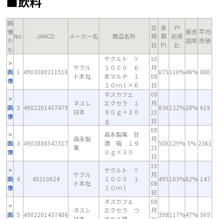
■飲料
画
出
金
PI
像
販売
平均
No.
JANCD
メーカー名
商品名称
現
額
前週
か
店率
売価
日
PI
比
も
ヤクルト Ｙ
10
ヤクル
１０００ ６
月
画
1
4903080211518
875
110%
48%
880
ト本社
本マルチ １
08
像
１０ｍｌ×６
日
ネスカフェ
08
ネスレ
エクセラ １
月
画
2
4902201437479
836
122%
28%
619
日本
８０ｇ＋２０
21
像
ｇ
日
08
森永製菓 甘
森永製
月
画
3
4902888547317
酒 箱 １９
506
129%
5%
2361
菓
21
像
０ｇ×３０
日
10
ヤクルト Ｙ
ヤクル
月
画
4
45210624
１０００ １
495
103%
82%
147
ト本社
08
像
１０ｍｌ
日
ネスカフェ
08
ネスレ
エクセラ つ
月
画
5
4902201437486
398
117%
47%
569
日本
めかえ用
31