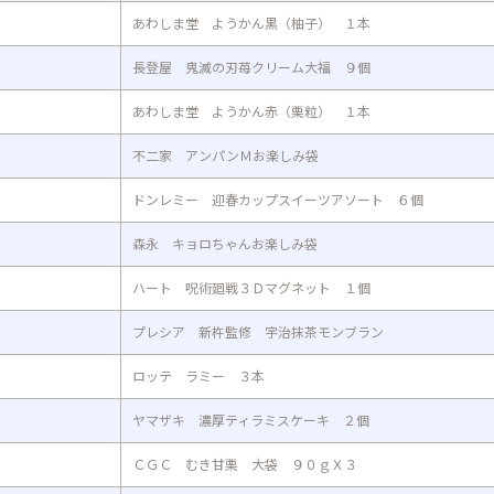
あわしま堂 ようかん黒（柚子） １本
長登屋 鬼滅の刃苺クリーム大福 ９個
あわしま堂 ようかん赤（栗粒） １本
不二家 アンパンＭお楽しみ袋
ドンレミー 迎春カップスイーツアソート ６個
森永 キョロちゃんお楽しみ袋
ハート 呪術廻戦３Ｄマグネット １個
プレシア 新杵監修 宇治抹茶モンブラン
ロッテ ラミー ３本
ヤマザキ 濃厚ティラミスケーキ ２個
ＣＧＣ むき甘栗 大袋 ９０ｇＸ３