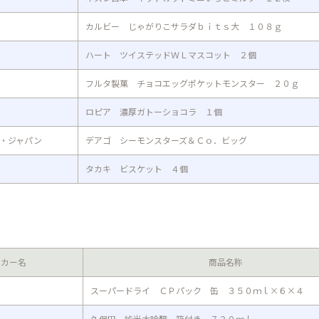
カルビー じゃがりこサラダｂｉｔｓ大 １０８ｇ
ハート ツイステッドＷＬマスコット ２個
フルタ製菓 チョコエッグポケットモンスター ２０ｇ
ロピア 濃厚ガトーショコラ １個
・ジャパン
デアゴ シーモンスターズ＆Ｃｏ．ビッグ
タカキ ビスケット ４個
ーカー名
商品名称
スーパードライ ＣＰパック 缶 ３５０ｍｌ×６×４
久保田 純米大吟醸 箱付き ７２０ｍｌ