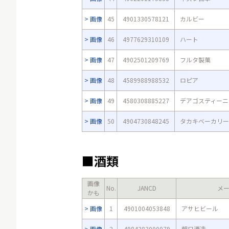
画像
45
4901330578121
カルビー
画像
46
4977629310109
ハート
画像
47
4902501209769
フルタ製菓
画像
48
4589988988532
ロピア
画像
49
4580308885227
デアゴスティーニ
画像
50
4904730848245
タカキベーカリー
■酒類
画像
No.
JANCD
メ
かも
画像
1
4901004053848
アサヒビール
画像
2
4984283000079
朝日酒造