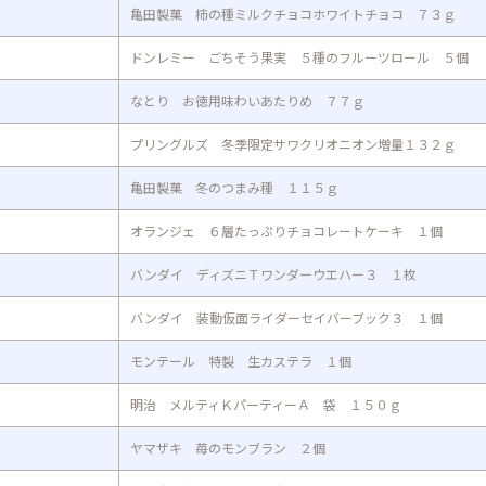
亀田製菓 柿の種ミルクチョコホワイトチョコ ７３ｇ
ドンレミー ごちそう果実 ５種のフルーツロール ５個
なとり お徳用味わいあたりめ ７７ｇ
プリングルズ 冬季限定サワクリオニオン増量１３２ｇ
亀田製菓 冬のつまみ種 １１５ｇ
オランジェ ６層たっぷりチョコレートケーキ １個
バンダイ ディズニＴワンダーウエハー３ １枚
バンダイ 装動仮面ライダーセイバーブック３ １個
モンテール 特製 生カステラ １個
明治 メルティＫパーティーＡ 袋 １５０ｇ
ヤマザキ 苺のモンブラン ２個