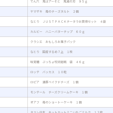
でん六 鬼はアーそと 鬼滅の刃 ９５ｇ
ヤマザキ 苺のチ－ズタルト ２個
なとり ＪＵＳＴＰＡＣＫチータラお買得セット ４袋
カルビー ハニーバターチップ ６０ｇ
クラシエ おもしろお菓子パック
なとり 国産するめ７上 １枚
味覚糖 ぷっちょ呪術廻戦 袋 ４６ｇ
ロッテ バッカス １０粒
ロピア 濃厚ベイクドチーズ １個
モンテール チーズクリームケーキ １個
オアフ 苺のショートーケーキ １個
ネスレ日本 キットカットミニいちごミルク １２枚