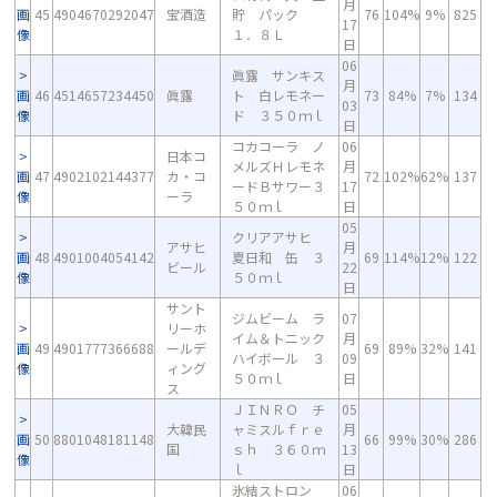
月
画
45
4904670292047
宝酒造
貯 パック
76
104%
9%
825
17
像
１．８Ｌ
日
06
眞露 サンキス
月
画
46
4514657234450
眞露
ト 白レモネー
73
84%
7%
134
03
像
ド ３５０ｍｌ
日
コカコーラ ノ
06
日本コ
メルズＨレモネ
月
画
47
4902102144377
カ・コ
72
102%
62%
137
ードＢサワー３
17
像
ーラ
５０ｍｌ
日
05
クリアアサヒ
アサヒ
月
画
48
4901004054142
夏日和 缶 ３
69
114%
12%
122
ビール
22
像
５０ｍｌ
日
サント
ジムビーム ラ
07
リーホ
イム＆トニック
月
画
49
4901777366688
ールデ
69
89%
32%
141
ハイボール ３
09
像
ィング
５０ｍｌ
日
ス
ＪＩＮＲＯ チ
05
大韓民
ャミスルｆｒｅ
月
画
50
8801048181148
66
99%
30%
286
国
ｓｈ ３６０ｍ
13
像
ｌ
日
氷結ストロン
06