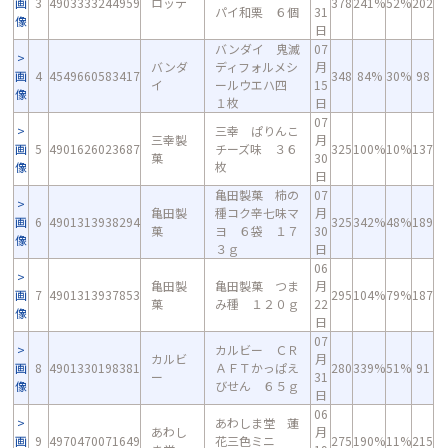
画
3
4903333244959
ロッテ
378
241%
52%
202
パイ和栗 ６個
31
像
日
バンダイ 鬼滅
07
バンダ
ディフォルメシ
月
画
4
4549660583417
348
84%
30%
98
イ
ールウエハ四
15
像
１枚
日
07
三幸 ぱりんこ
三幸製
月
画
5
4901626023687
チーズ味 ３６
325
100%
10%
137
菓
30
像
枚
日
亀田製菓 柿の
07
亀田製
種コク辛七味マ
月
画
6
4901313938294
325
342%
48%
189
菓
ヨ ６袋 １７
30
像
３ｇ
日
06
亀田製
亀田製菓 つま
月
画
7
4901313937853
295
104%
79%
187
菓
み種 １２０ｇ
22
像
日
07
カルビー ＣＲ
カルビ
月
画
8
4901330198381
ＡＦＴかっぱえ
280
339%
51%
91
ー
31
像
びせん ６５ｇ
日
06
あわしま堂 蓮
あわし
月
画
9
4970470071649
花三色ミニ
275
190%
11%
215