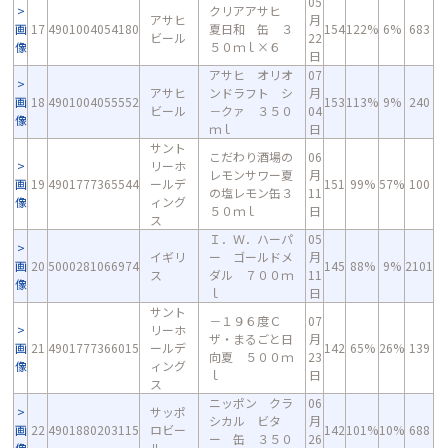
05
クリアアサヒ
アサヒ
月
画
17
4901004054180
夏日和 缶 ３
154
122%
6%
683
ビール
22
像
５０ｍｌ×６
日
アサヒ オリオ
07
アサヒ
ンドラフト シ
月
画
18
4901004055552
153
113%
9%
240
ビール
－クァ ３５０
04
像
ｍｌ
日
サント
こだわり酒場の
06
リーホ
レモンサワー夏
月
画
19
4901777365544
ールデ
151
99%
57%
100
の塩レモン缶３
11
像
ィング
５０ｍｌ
日
ス
Ｉ．Ｗ．ハーパ
05
イギリ
ー ゴールドメ
月
画
20
5000281066974
145
88%
9%
2101
ス
ダル ７００ｍ
11
像
ｌ
日
サント
－１９６度Ｃ
07
リーホ
ザ・まるごと日
月
画
21
4901777366015
ールデ
142
65%
26%
139
向夏 ５００ｍ
23
像
ィング
ｌ
日
ス
ニッポン クラ
06
サッポ
シカル ビタ
月
画
22
4901880203115
ロビー
142
101%
10%
688
ー 缶 ３５０
26
像
ル