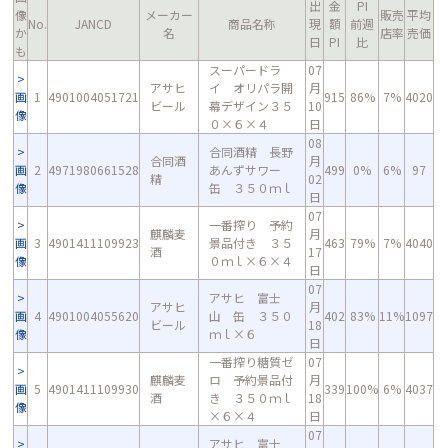
出
金
PI
像
メーカー
販売
平均
No.
JANCD
商品名称
現
額
前週
か
名
店率
売価
日
PI
比
も
スーパードラ
07
アサヒ
イ オリパラ開
月
画
1
4901004051721
915
86%
7%
4020
ビール
幕デザイン３５
10
像
０×６×４
日
08
合同酒精 長野
合同酒
月
画
2
4971980661528
あんずサワー
499
0%
6%
97
精
02
像
缶 ３５０ｍｌ
日
07
一番搾り 予約
麒麟麦
月
画
3
4901411109923
景品付き ３５
463
79%
7%
4040
酒
17
像
０ｍｌ×６×４
日
07
アサヒ 富士
アサヒ
月
画
4
4901004055620
山 缶 ３５０
402
83%
11%
1097
ビール
18
像
ｍｌ×６
日
一番搾り糖質ゼ
07
麒麟麦
ロ 予約景品付
月
画
5
4901411109930
339
100%
6%
4037
酒
き ３５０ｍｌ
18
像
×６×４
日
07
アサヒ 富士