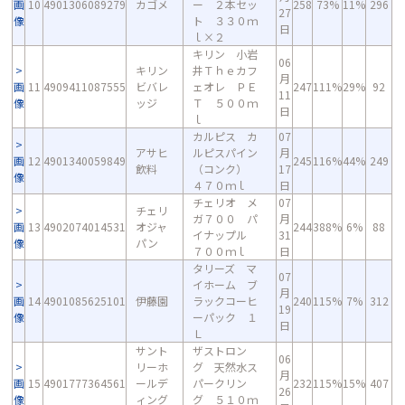
画
10
4901306089279
カゴメ
ー ２本セッ
258
73%
11%
296
27
像
ト ３３０ｍ
日
ｌ×２
キリン 小岩
06
キリン
井Ｔｈｅカフ
月
画
11
4909411087555
ビバレ
ェオレ ＰＥ
247
111%
29%
92
11
像
ッジ
Ｔ ５００ｍ
日
ｌ
カルピス カ
07
アサヒ
ルピスパイン
月
画
12
4901340059849
245
116%
44%
249
飲料
（コンク）
17
像
４７０ｍｌ
日
チェリオ メ
07
チェリ
ガ７００ パ
月
画
13
4902074014531
オジャ
244
388%
6%
88
イナップル
31
像
パン
７００ｍｌ
日
タリーズ マ
07
イホーム ブ
月
画
14
4901085625101
伊藤園
ラックコーヒ
240
115%
7%
312
19
像
ーパック １
日
Ｌ
サント
ザストロン
06
リーホ
グ 天然水ス
月
画
15
4901777364561
ールデ
パークリン
232
115%
15%
407
26
像
ィング
グ ５１０ｍ