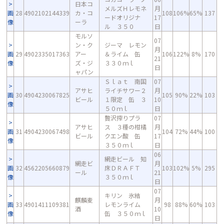
日本コ
メルズＨレモネ
月
画
28
4902102144339
カ・コ
108
106%
65%
137
ードオリジナ
17
像
ーラ
ル ３５０
日
モルソ
07
ン・ク
ジーマ レモン
月
画
29
4902335017363
アー
＆ライム 缶
106
122%
8%
170
21
像
ズ・ジ
３３０ｍｌ
日
ャパン
Ｓｌａｔ 南国
07
アサヒ
ライチサワー２
月
画
30
4904230067825
105
90%
22%
103
ビール
１限定 缶 ３
10
像
５０ｍｌ
日
贅沢搾りプラ
07
アサヒ
ス ３種の柑橘
月
画
31
4904230067498
104
72%
44%
100
ビール
クエン酸 缶
17
像
３５０ｍｌ
日
06
網走ビール 知
網走ビ
月
画
32
4562205660879
床ＤＲＡＦＴ
103
102%
5%
295
ール
21
像
３５０ｍｌ
日
07
キリン 氷結
麒麟麦
月
画
33
4901411109381
レモンライム
98
88%
60%
103
酒
10
像
缶 ３５０ｍｌ
日