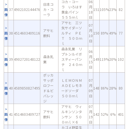
コカ・コー
06
日本コ
ラ いろはす
月
画
37
4902102144476
カ・コ
151
105%
23%
82
黄金パイン
18
像
ーラ
５５５ｍｌ
日
アサヒ 三ツ
07
矢サイダーソ
アサヒ
月
画
38
4514603409116
ルティ ＰＥ
150
89%
49%
77
飲料
10
像
Ｔ ５００ｍ
日
ｌ
森永乳業 リ
06
プトンルイボ
森永乳
月
画
39
4902720148122
スティーパン
149
119%
20%
102
業
15
像
チ ２４０ｍ
日
ｌ
ポッカ
サッポ
ＬＥＭＯＮＭ
07
ロフー
ＡＤＥレモネ
月
画
40
4589850827495
148
86%
28%
80
ド＆ビ
ードソーダ
09
像
バレッ
５００ｍｌ
日
ジ
アサヒ ウィ
07
アサヒ
ルキンソンタ
月
画
41
4514603409727
142
52%
6%
401
飲料
ンサン ５０
19
像
０ｍｌ×６
日
カゴメ野菜生