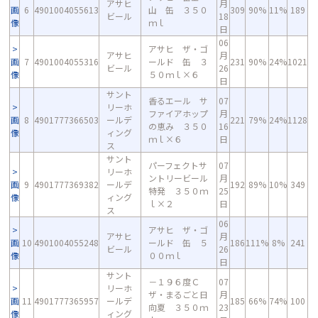
アサヒ
月
画
6
4901004055613
山 缶 ３５０
309
90%
11%
189
ビール
18
像
ｍｌ
日
06
アサヒ ザ・ゴ
アサヒ
月
画
7
4901004055316
ールド 缶 ３
231
90%
24%
1021
ビール
26
像
５０ｍｌ×６
日
サント
香るエール サ
07
リーホ
ファイアホップ
月
画
8
4901777366503
ールデ
221
79%
24%
1128
の恵み ３５０
16
像
ィング
ｍｌ×６
日
ス
サント
パーフェクトサ
07
リーホ
ントリービール
月
画
9
4901777369382
ールデ
192
89%
10%
349
特発 ３５０ｍ
25
像
ィング
ｌ×２
日
ス
06
アサヒ ザ・ゴ
アサヒ
月
画
10
4901004055248
ールド 缶 ５
186
111%
8%
241
ビール
26
像
００ｍｌ
日
サント
－１９６度Ｃ
07
リーホ
ザ・まるごと日
月
画
11
4901777365957
ールデ
185
66%
74%
100
向夏 ３５０ｍ
23
像
ィング