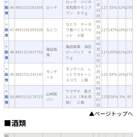
ロッテ パイの
月
画
46
4903333281909
ロッテ
実和栗のモンブ
127
55%
52%
150
23
像
ラン ６９ｇ
日
06
なとり チータ
月
画
47
4902181095928
なとり
ラ食べくらべセ
127
147%
10%
273
04
像
ット ４袋
日
06
亀田製菓 海苔
亀田製
月
画
48
4901313937792
ピーパック ８
127
109%
51%
197
菓
22
像
５ｇ
日
07
モンテール し
モンテ
月
画
49
4902751341547
っとりガトーシ
125
89%
16%
275
ール
01
像
ョコラ １個
日
08
ヤマザキ 栗き
山崎製
月
画
50
4903110170723
んとん（年末年
125
658%
5%
85
パン
01
像
始） ２個
日
▲ページトップへ
■酒類
画