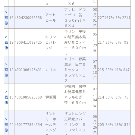
日
ス
ｌ×６
アサヒ ドラ
08
アサヒ
イゼロ 缶
月
画
16
4904230068358
227
167%
9%
2217
ビール
３５０ｍｌ×
01
像
６×４
日
キリン 午後
05
キリン
の紅茶熊本県
月
画
17
4909411087425
ビバレ
産いちごティ
217
96%
6%
93
29
像
ッジ
ー ５００ｍ
日
ｌ
カゴメ 野菜
07
生活 日向夏
月
画
18
4901306126431
カゴメ
ミックス １
215
93%
19%
847
18
像
９５ｍｌ×１
日
２
伊藤園 暑中
07
お見舞健康ミ
月
画
19
4901085623558
伊藤園
ネラルむぎ
214
80%
8%
75
04
像
茶 ６５０ｍ
日
ｌ
サント
ザストロング
06
リーホ
天然水スパー
月
画
20
4901777364554
ールデ
クリング ５
205
94%
13%
1574
26
像
ィング
１０ｍｌ×２
日