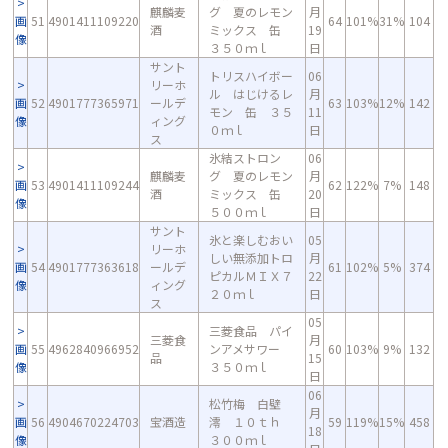
麒麟麦
グ 夏のレモン
月
画
51
4901411109220
64
101%
31%
104
酒
ミックス 缶
19
像
３５０ｍｌ
日
サント
トリスハイボー
06
リーホ
ル はじけるレ
月
画
52
4901777365971
ールデ
63
103%
12%
142
モン 缶 ３５
11
像
ィング
０ｍｌ
日
ス
氷結ストロン
06
麒麟麦
グ 夏のレモン
月
画
53
4901411109244
62
122%
7%
148
酒
ミックス 缶
20
像
５００ｍｌ
日
サント
氷と楽しむおい
05
リーホ
しい無添加トロ
月
画
54
4901777363618
ールデ
61
102%
5%
374
ピカルＭＩＸ７
22
像
ィング
２０ｍｌ
日
ス
05
三菱食品 パイ
三菱食
月
画
55
4962840966952
ンアメサワー
60
103%
9%
132
品
15
像
３５０ｍｌ
日
06
松竹梅 白壁
月
画
56
4904670224703
宝酒造
澪 １０ｔｈ
59
119%
15%
458
18
像
３００ｍｌ