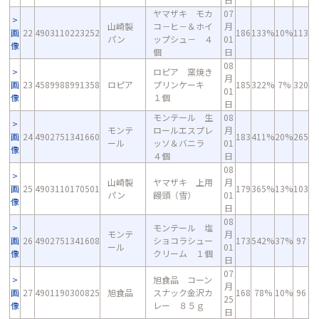
ヤマザキ モカ
07
山崎製
コ－ヒ－＆ホイ
月
画
22
4903110223252
186
133%
10%
113
パン
ップシュ－ ４
01
像
個
日
08
ロピア 窯焼き
月
画
23
4589988991358
ロピア
プリンケーキ
185
322%
7%
320
01
像
１個
日
モンテール 生
08
モンテ
ロールエスプレ
月
画
24
4902751341660
183
411%
20%
265
ール
ッソ＆バニラ
01
像
４個
日
08
山崎製
ヤマザキ 上用
月
画
25
4903110170501
179
365%
13%
103
パン
饅頭（雪）
01
像
日
08
モンテール 塩
モンテ
月
画
26
4902751341608
ショコラシュー
173
542%
37%
97
ール
01
像
クリーム １個
日
07
旭食品 コーン
月
画
27
4901190300825
旭食品
スナック金沢カ
168
78%
10%
96
25
像
レー ８５ｇ
日