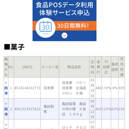
■菓子
画
平
出
金
PI
像
販売
均
No.
JANCD
メーカー名
商品名称
現
額
前週
か
店率
売
日
PI
比
も
価
05
母恵夢 ベビー
月
画
1
4524144102773
母恵夢
母恵夢 北海道
446
170%
8%
559
29
像
メロン ６個
日
06
亀田製菓 亀田
亀田製
月
画
2
4901313937822
の柿の種 ６袋
420
119%
82%
180
菓
22
像
詰 １９０ｇ
日
07
ロッテ チョコ
月