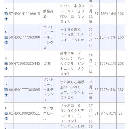
日
キリン 本搾り
06
麒麟麦
レモンすっきり
月
画
57
4901411109015
57
89%
16%
106
酒
搾り 缶 ３５
11
像
０ｍｌ
日
サント
－１９６度Ｃ
05
リーホ
ザ・まるごとキ
月
画
58
4901777363380
ールデ
56
124%
9%
100
ウイ ３５０ｍ
21
像
ィング
ｌ
日
ス
金車グループ
05
カバラン バー
月
画
59
4710085235445
台湾
カクテル ジン
54
105%
11%
208
26
像
トニック ３２
日
０ｍｌ
サント
氷と楽しむ無添
05
リーホ
加ワインベリー
月
画
60
4901777363595
ールデ
53
127%
5%
382
＆フルーツＭＩ
22
像
ィング
Ｘ７２０
日
ス
サッポロ ９
07
サッポ
９．９９クリア
月
画
61
4901880203511
ロビー
51
87%
41%
98
シトラス 缶
10
像
ル
３５０ｍｌ
日
ギュギュッと搾
06