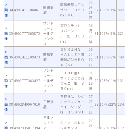
05
麒麟発酵レモン
麒麟麦
月
画
34
4901411106861
サワー ３５０
92
109%
7%
802
酒
29
像
ｍｌ×６
日
サント
東京クラフト
06
リーホ
スパイシーエー
月
画
35
4901777365872
ールデ
91
106%
9%
221
ル 缶 ３５０
25
像
ィング
ｍｌ
日
ス
ＳＰＲＩＮＧ
06
麒麟麦
ＶＡＬＬＥＹ豊
月
画
36
4901411109473
91
115%
6%
740
酒
潤景品付きＢＯ
12
像
Ｘ（Ｓ）
日
サント
－１９６度Ｃ
06
リーホ
ザ・まるごと青
月
画
37
4901777363427
ールデ
90
105%
11%
101
りんご 缶 ３
18
像
ィング
５０ｍｌ
日
ス
三菱食品 シゲ
07
三菱食
キックスチュー
月
画
38
4962840967010
87
104%
22%
134
品
ハイ ソーダ
08
像
味 ３５０ｍｌ
日
モルソ
07
ン・ク
ジーマ オレン
月
画
39
4902335017394
アー
ジ＆カシス
85
107%
7%
172