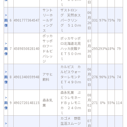
日
ｌ
サント
ザストロン
06
リーホ
グ 天然水ス
月
画
6
4901777364547
ールデ
パークリン
331
97%
75%
70
26
像
ィング
グ ５１０ｍ
日
ス
ｌ
ポッカ
ポッカサッポ
サッポ
07
ロ北海道北見
ロフー
月
画
7
4589850828140
ハッカ炭酸Ｐ
295
293%
18%
79
ド＆ビ
30
像
ＥＴ５００ｍ
バレッ
日
ｌ
ジ
カルピス カ
06
ルピスウォー
アサヒ
月
画
8
4901340059948
ターレモンＰ
276
96%
15%
74
飲料
05
像
ＥＴ４９０ｍ
日
ｌ
森永乳業 ぶ
08
どうレモネー
森永乳
月
画
9
4902720148115
ドＢｙレモニ
271
0%
55%
114
業
02
像
カ ２４０ｍ
日
ｌ
カゴメ 野菜
07
生活スムージ
月