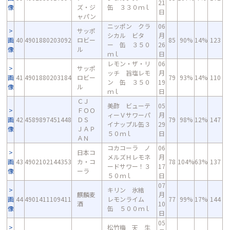
21
像
ズ・ジ
缶 ３３０ｍｌ
日
ャパン
ニッポン クラ
06
サッポ
シカル ビタ
月
画
40
4901880203092
ロビー
85
90%
14%
123
ー 缶 ３５０
26
像
ル
ｍｌ
日
レモン・ザ・リ
06
サッポ
ッチ 旨塩レモ
月
画
41
4901880203184
ロビー
79
93%
14%
110
ン 缶 ３５０
19
像
ル
ｍｌ
日
ＣＪ
美酢 ビューテ
05
ＦＯＯ
ィーＶサワーパ
月
画
42
4589897451448
ＤＳ
79
98%
12%
147
イナップル缶３
29
像
ＪＡＰ
５０ｍｌ
日
ＡＮ
コカコーラ ノ
06
日本コ
メルズＨレモネ
月
画
43
4902102144353
カ・コ
78
104%
63%
137
ードサワー！３
17
像
ーラ
５０ｍｌ
日
07
キリン 氷結
麒麟麦
月
画
44
4901411109411
レモンライム
77
99%
17%
144
酒
10
像
缶 ５００ｍｌ
日
05
松竹梅 天 生