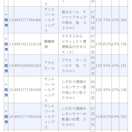
ｌ
日
ス
サント
香るエール サ
07
リーホ
ファイアホップ
月
画
12
4901777366466
ールデ
178
73%
33%
200
の恵み 缶 ３
16
像
ィング
５０ｍｌ
日
ス
ＳＰＲＩＮＧ
07
麒麟麦
ＶＡＬＬＥＹ豊
月
画
13
4901411110134
170
292%
19%
736
酒
潤景品付きＢＯ
03
像
Ｘ（Ｓ）
日
06
アサヒ ザ・ゴ
アサヒ
月
画
14
4901004055262
ールド 缶 ３
159
93%
33%
181
ビール
26
像
５０ｍｌ
日
サント
こだわり酒場の
06
リーホ
レモンサワー夏
月
画
15
4901777365568
ールデ
156
99%
27%
140
の塩レモン缶５
11
像
ィング
００ｍｌ
日
ス
サント
こだわり酒場の
07
リーホ
レモンサワーの
月
画
16
4901777366244
ールデ
154
102%
54%
585
素濃いめ瓶 ５
09
像
ィング
００ｍｌ
日
ス