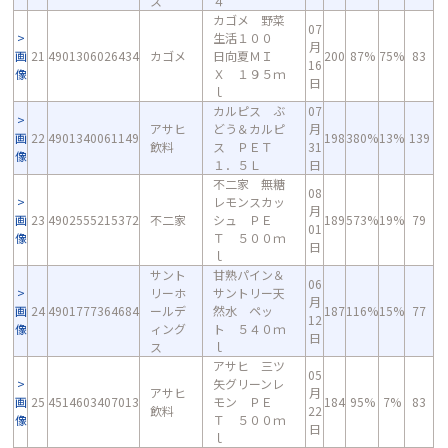
ス
４
カゴメ 野菜
07
生活１００
月
画
21
4901306026434
カゴメ
日向夏ＭＩ
200
87%
75%
83
16
像
Ｘ １９５ｍ
日
ｌ
カルピス ぶ
07
アサヒ
どう＆カルピ
月
画
22
4901340061149
198
380%
13%
139
飲料
ス ＰＥＴ
31
像
１．５Ｌ
日
不二家 無糖
08
レモンスカッ
月
画
23
4902555215372
不二家
シュ ＰＥ
189
573%
19%
79
01
像
Ｔ ５００ｍ
日
ｌ
サント
甘熟パイン＆
06
リーホ
サントリー天
月
画
24
4901777364684
ールデ
然水 ペッ
187
116%
15%
77
12
像
ィング
ト ５４０ｍ
日
ス
ｌ
アサヒ 三ツ
05
矢グリーンレ
アサヒ
月
画
25
4514603407013
モン ＰＥ
184
95%
7%
83
飲料
22
像
Ｔ ５００ｍ
日
ｌ