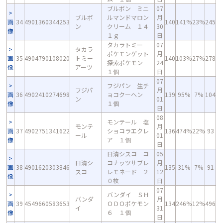
ブルボン ミニ
07
ブルボ
ルマンドマロン
月
画
34
4901360344253
140
141%
23%
245
ン
クリーム １４
30
像
１ｇ
日
タカラトミー
07
タカラ
ポケモンゲット
月
画
35
4904790108020
トミー
140
103%
27%
278
探索ポケモン
24
像
アーツ
１個
日
07
フジパン 生チ
フジパ
月
画
36
4902410274698
ョコクーヘン
139
95%
7%
104
ン
01
像
１個
日
08
モンテール 塩
モンテ
月
画
37
4902751341622
ショコラエクレ
136
474%
22%
93
ール
01
像
ア １個
日
日清シスコ コ
05
日清シ
コナッツサブレ
月
画
38
4901620303846
135
31%
7%
91
スコ
レモネード ２
12
像
０枚
日
07
バンダイ ＳＨ
バンダ
月
画
39
4549660583653
ＯＤＯポケモン
134
246%
12%
496
イ
31
像
６ １個
日