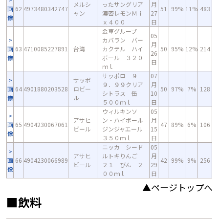
メルシ
ったサングリア
月
画
62
4973480342747
51
99%
11%
483
ャン
濃密レモンＭｉ
27
像
ｘ４００
日
金車グループ
05
カバラン バー
月
画
63
4710085227891
台湾
カクテル ハイ
50
95%
12%
214
26
像
ボール ３２０
日
ｍｌ
サッポロ ９
07
サッポ
９．９９クリア
月
画
64
4901880203528
ロビー
50
97%
7%
128
シトラス 缶
10
像
ル
５００ｍｌ
日
ウィルキンソ
05
アサヒ
ン・ハイボール
月
画
65
4904230067061
47
89%
6%
106
ビール
ジンジャエール
15
像
３５０ｍｌ
日
ニッカ シード
05
アサヒ
ルトキりんご
月
画
66
4904230066989
42
99%
9%
256
ビール
２１ びん ２
29
像
００ｍｌ
日
▲ページトップへ
■飲料