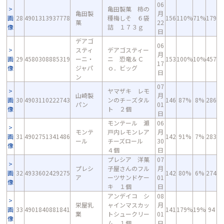
06
亀田製菓 柿の
亀田製
月
画
28
4901313937778
種梅しそ ６袋
156
110%
71%
179
菓
22
像
詰 １７３ｇ
日
デアゴ
06
スティ
デアゴスティー
月
画
29
4580308885319
ーニ・
ニ 恐竜＆Ｃ
153
100%
10%
457
17
像
ジャパ
ｏ．ビッグ
日
ン
07
ヤマザキ レモ
山崎製
月
画
30
4903110222743
ンのチ－ズタル
146
87%
8%
286
パン
01
像
ト ２個
日
モンテール 瀬
06
モンテ
戸内レモンレア
月
画
31
4902751341486
142
91%
7%
283
ール
チーズロール
30
像
４個
日
プレシア 洋菓
07
プレシ
子屋さんのフル
月
画
32
4933602429275
142
80%
6%
274
ア
ーツサンドケー
01
像
キ １個
日
アンデイコ シ
08
栄屋乳
ャインマスカッ
月
画
33
4901840881841
141
179%
19%
94
業
トシュークリー
01
像
ム １個
日