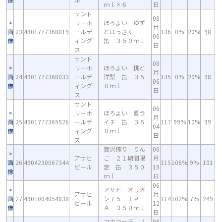
ｍｌ×６
日
サント
08
リーホ
ほろよい ゆず
月
画
23
4901777368019
ールデ
とはっさく
136
0%
20%
98
06
像
ィング
缶 ３５０ｍｌ
日
ス
サント
08
リーホ
ほろよい 桃と
月
画
24
4901777368033
ールデ
洋梨 缶 ３５
135
0%
20%
98
06
像
ィング
０ｍｌ
日
ス
サント
06
リーホ
ほろよい 夏ラ
月
画
25
4901777365926
ールデ
イチ 缶 ３５
117
99%
10%
99
04
像
ィング
０ｍｌ
日
ス
贅沢搾り りん
06
アサヒ
ご ２１期間限
月
画
26
4904230067344
115
106%
9%
101
ビール
定 缶 ３５０
19
像
ｍｌ
日
06
アサヒ オリオ
アサヒ
月
画
27
4901004054838
ン７５ ＩＰ
114
102%
7%
249
ビール
12
像
Ａ ３５０ｍｌ
日
コカコーラ ノ
06