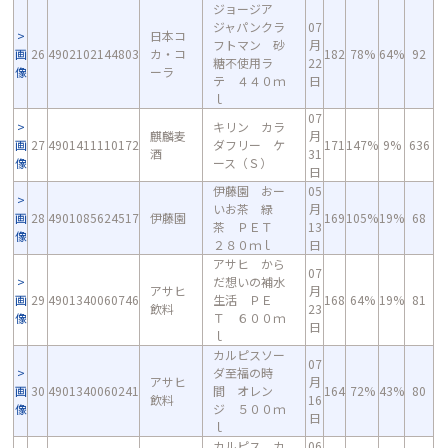
ジョージア
ジャパンクラ
07
日本コ
フトマン 砂
月
画
26
4902102144803
カ・コ
182
78%
64%
92
糖不使用ラ
22
像
ーラ
テ ４４０ｍ
日
ｌ
07
キリン カラ
麒麟麦
月
画
27
4901411110172
ダフリー ケ
171
147%
9%
636
酒
31
像
ース（Ｓ）
日
伊藤園 おー
05
いお茶 緑
月
画
28
4901085624517
伊藤園
169
105%
19%
68
茶 ＰＥＴ
13
像
２８０ｍｌ
日
アサヒ から
07
だ想いの補水
アサヒ
月
画
29
4901340060746
生活 ＰＥ
168
64%
19%
81
飲料
23
像
Ｔ ６００ｍ
日
ｌ
カルピスソー
07
ダ至福の時
アサヒ
月
画
30
4901340060241
間 オレン
164
72%
43%
80
飲料
16
像
ジ ５００ｍ
日
ｌ
カルピス カ
06