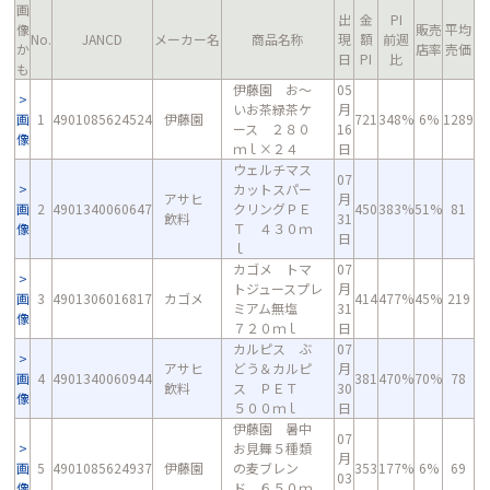
画
出
金
PI
像
販売
平均
No.
JANCD
メーカー名
商品名称
現
額
前週
か
店率
売価
日
PI
比
も
伊藤園 お～
05
いお茶緑茶ケ
月
画
1
4901085624524
伊藤園
721
348%
6%
1289
ース ２８０
16
像
ｍｌ×２４
日
ウェルチマス
07
カットスパー
アサヒ
月
画
2
4901340060647
クリングＰＥ
450
383%
51%
81
飲料
31
像
Ｔ ４３０ｍ
日
ｌ
カゴメ トマ
07
トジュースプレ
月
画
3
4901306016817
カゴメ
414
477%
45%
219
ミアム無塩
31
像
７２０ｍｌ
日
カルピス ぶ
07
アサヒ
どう＆カルピ
月
画
4
4901340060944
381
470%
70%
78
飲料
ス ＰＥＴ
30
像
５００ｍｌ
日
伊藤園 暑中
07
お見舞５種類
月
画
5
4901085624937
伊藤園
の麦ブレン
353
177%
6%
69
03
像
ド ６５０ｍ