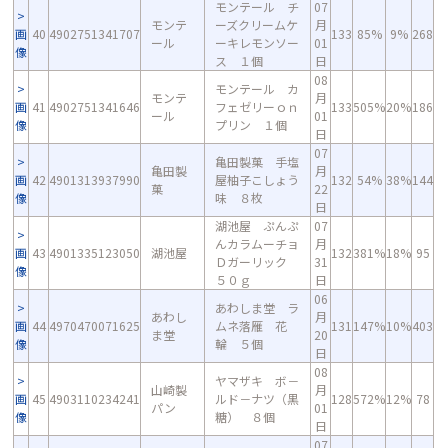
モンテール チ
07
モンテ
ーズクリームケ
月
画
40
4902751341707
133
85%
9%
268
ール
ーキレモンソー
01
像
ス １個
日
08
モンテール カ
モンテ
月
画
41
4902751341646
フェゼリーｏｎ
133
505%
20%
186
ール
01
像
プリン １個
日
07
亀田製菓 手塩
亀田製
月
画
42
4901313937990
屋柚子こしょう
132
54%
38%
144
菓
22
像
味 ８枚
日
湖池屋 ぷんぷ
07
んカラムーチョ
月
画
43
4901335123050
湖池屋
132
381%
18%
95
Ｄガーリック
31
像
５０ｇ
日
06
あわしま堂 ラ
あわし
月
画
44
4970470071625
ムネ落雁 花
131
147%
10%
403
ま堂
20
像
輪 ５個
日
08
ヤマザキ ボ－
山崎製
月
画
45
4903110234241
ルド－ナツ（黒
128
572%
12%
78
パン
01
像
糖） ８個
日
07