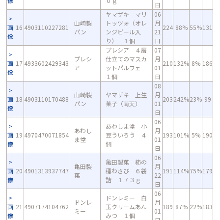
像
０ｇ
日
ヤマザキ マリ
06
山崎製
トッツォ（オレ
月
画
16
4903110227281
224
88%
55%
131
パン
ンジピール入
21
像
り） １個
日
プレシア ４層
07
プレシ
仕立てのマスカ
月
画
17
4933602429343
210
132%
8%
186
ア
ットパルフェ
01
像
１個
日
08
山崎製
ヤマザキ 上生
月
画
18
4903110170488
203
242%
23%
99
パン
菓子（南天）
01
像
日
06
あわしま堂 小
あわし
月
画
19
4970470071854
豆ういろう ４
193
101%
5%
190
ま堂
01
像
個
日
06
亀田製菓 柿の
亀田製
月
画
20
4901313937747
種わさび ６袋
191
114%
75%
179
菓
22
像
詰 １７３ｇ
日
06
ドンレミー 白
ドンレ
月
画
21
4907174104762
玉クリームあん
189
87%
22%
183
ミー
01
像
みつ １個
日