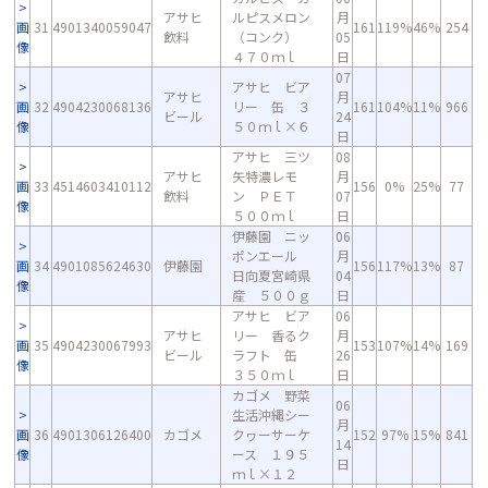
アサヒ
ルピスメロン
月
画
31
4901340059047
161
119%
46%
254
飲料
（コンク）
05
像
４７０ｍｌ
日
07
アサヒ ビア
アサヒ
月
画
32
4904230068136
リー 缶 ３
161
104%
11%
966
ビール
24
像
５０ｍｌ×６
日
アサヒ 三ツ
08
アサヒ
矢特濃レモ
月
画
33
4514603410112
156
0%
25%
77
飲料
ン ＰＥＴ
07
像
５００ｍｌ
日
伊藤園 ニッ
06
ポンエール
月
画
34
4901085624630
伊藤園
156
117%
13%
87
日向夏宮崎県
04
像
産 ５００ｇ
日
アサヒ ビア
06
アサヒ
リー 香るク
月
画
35
4904230067993
153
107%
14%
169
ビール
ラフト 缶
26
像
３５０ｍｌ
日
カゴメ 野菜
06
生活沖縄シー
月
画
36
4901306126400
カゴメ
クヮーサーケ
152
97%
15%
841
14
像
ース １９５
日
ｍｌ×１２