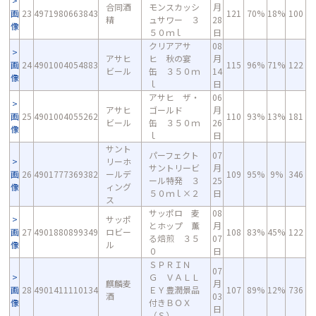
合同酒
モンスカッシ
月
画
23
4971980663843
121
70%
18%
100
精
ュサワー ３
28
像
５０ｍｌ
日
クリアアサ
08
アサヒ
ヒ 秋の宴
月
画
24
4901004054883
115
96%
71%
122
ビール
缶 ３５０ｍ
14
像
ｌ
日
アサヒ ザ・
06
アサヒ
ゴールド
月
画
25
4901004055262
110
93%
13%
181
ビール
缶 ３５０ｍ
26
像
ｌ
日
サント
パーフェクト
07
リーホ
サントリービ
月
画
26
4901777369382
ールデ
109
95%
9%
346
ール特発 ３
25
像
ィング
５０ｍｌ×２
日
ス
サッポロ 麦
08
サッポ
とホップ 薫
月
画
27
4901880899349
ロビー
108
83%
45%
122
る焙煎 ３５
07
像
ル
０
日
ＳＰＲＩＮ
07
Ｇ ＶＡＬＬ
麒麟麦
月
画
28
4901411110134
ＥＹ豊潤景品
107
89%
12%
736
酒
03
像
付きＢＯＸ
日
（Ｓ）