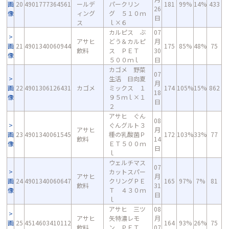
画
20
4901777364561
ールデ
パークリン
181
99%
14%
433
26
像
ィング
グ ５１０ｍ
日
ス
ｌ×６
カルピス ぶ
07
アサヒ
どう＆カルピ
月
画
21
4901340060944
175
85%
48%
75
飲料
ス ＰＥＴ
30
像
５００ｍｌ
日
カゴメ 野菜
07
生活 日向夏
月
画
22
4901306126431
カゴメ
ミックス １
174
105%
15%
862
18
像
９５ｍｌ×１
日
２
アサヒ ぐん
08
ぐんグルト３
アサヒ
月
画
23
4901340061545
種の乳酸菌Ｐ
172
103%
33%
77
飲料
14
像
ＥＴ５００ｍ
日
ｌ
ウェルチマス
07
カットスパー
アサヒ
月
画
24
4901340060647
クリングＰＥ
165
97%
7%
81
飲料
31
像
Ｔ ４３０ｍ
日
ｌ
アサヒ 三ツ
08
アサヒ
矢特濃レモ
月
画
25
4514603410112
164
93%
26%
75
飲料
ン ＰＥＴ
07