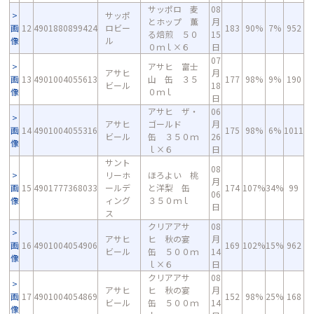
サッポロ 麦
08
サッポ
とホップ 薫
月
画
12
4901880899424
ロビー
183
90%
7%
952
る焙煎 ５０
15
像
ル
０ｍｌ×６
日
07
アサヒ 富士
アサヒ
月
画
13
4901004055613
山 缶 ３５
177
98%
9%
190
ビール
18
像
０ｍｌ
日
アサヒ ザ・
06
アサヒ
ゴールド
月
画
14
4901004055316
175
98%
6%
1011
ビール
缶 ３５０ｍ
26
像
ｌ×６
日
サント
08
リーホ
ほろよい 桃
月
画
15
4901777368033
ールデ
と洋梨 缶
174
107%
34%
99
06
像
ィング
３５０ｍｌ
日
ス
クリアアサ
08
アサヒ
ヒ 秋の宴
月
画
16
4901004054906
169
102%
15%
962
ビール
缶 ５００ｍ
14
像
ｌ×６
日
クリアアサ
08
アサヒ
ヒ 秋の宴
月
画
17
4901004054869
152
98%
25%
168
ビール
缶 ５００ｍ
14
像