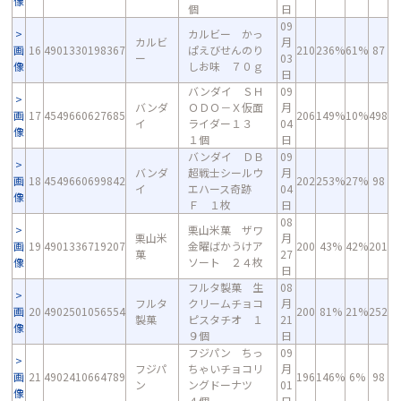
像
個
日
09
カルビー かっ
カルビ
月
画
16
4901330198367
ぱえびせんのり
210
236%
61%
87
ー
03
像
しお味 ７０ｇ
日
バンダイ ＳＨ
09
バンダ
ＯＤＯ－Ｘ仮面
月
画
17
4549660627685
206
149%
10%
498
イ
ライダー１３
04
像
１個
日
バンダイ ＤＢ
09
バンダ
超戦士シールウ
月
画
18
4549660699842
202
253%
27%
98
イ
エハース奇跡
04
像
Ｆ １枚
日
08
栗山米菓 ザワ
栗山米
月
画
19
4901336719207
金曜ばかうけア
200
43%
42%
201
菓
27
像
ソート ２４枚
日
フルタ製菓 生
08
フルタ
クリームチョコ
月
画
20
4902501056554
200
81%
21%
252
製菓
ピスタチオ １
21
像
９個
日
フジパン ちっ
09
フジパ
ちゃいチョコリ
月
画
21
4902410664789
196
146%
6%
98
ン
ングドーナツ
01
像
４個
日