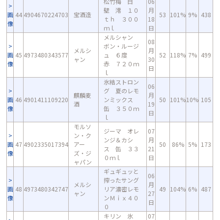
松竹梅 白
06
壁 澪 １０
月
画
44
4904670224703
宝酒造
53
101%
9%
438
ｔｈ ３００
18
像
ｍｌ
日
メルシャン
08
ボン・ルージ
メルシ
月
画
45
4973480343577
ュ ６度
52
118%
7%
499
ャン
30
像
赤 ７２０ｍ
日
ｌ
氷結ストロン
06
グ 夏のレモ
麒麟麦
月
画
46
4901411109220
ンミックス
50
101%
10%
105
酒
19
像
缶 ３５０ｍ
日
ｌ
モルソ
ジーマ オレ
07
ン・ク
ンジ＆カシ
月
画
47
4902335017394
アー
50
86%
5%
173
ス 缶 ３３
21
像
ズ・ジ
０ｍｌ
日
ャパン
ギュギュッと
06
搾ったサング
メルシ
月
画
48
4973480342747
リア濃密レモ
49
104%
6%
487
ャン
27
像
ンＭｉｘ４０
日
０
キリン 氷
07