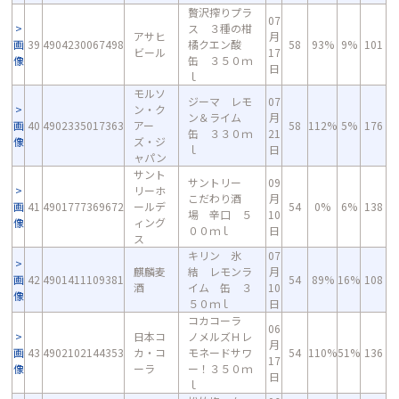
贅沢搾りプラ
07
ス ３種の柑
アサヒ
月
画
39
4904230067498
橘クエン酸
58
93%
9%
101
ビール
17
像
缶 ３５０ｍ
日
ｌ
モルソ
ジーマ レモ
07
ン・ク
ン＆ライム
月
画
40
4902335017363
アー
58
112%
5%
176
缶 ３３０ｍ
21
像
ズ・ジ
ｌ
日
ャパン
サント
サントリー
09
リーホ
こだわり酒
月
画
41
4901777369672
ールデ
54
0%
6%
138
場 辛口 ５
10
像
ィング
００ｍｌ
日
ス
キリン 氷
07
麒麟麦
結 レモンラ
月
画
42
4901411109381
54
89%
16%
108
酒
イム 缶 ３
10
像
５０ｍｌ
日
コカコーラ
06
日本コ
ノメルズＨレ
月
画
43
4902102144353
カ・コ
モネードサワ
54
110%
51%
136
17
像
ーラ
ー！３５０ｍ
日
ｌ