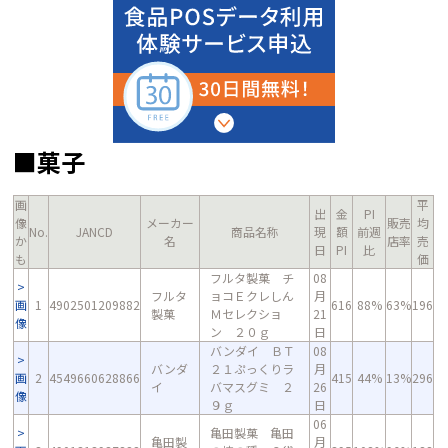
■菓子
画
平
出
金
PI
像
メーカー
販売
均
No.
JANCD
商品名称
現
額
前週
か
名
店率
売
日
PI
比
も
価
フルタ製菓 チ
08
フルタ
ョコＥクレしん
月
画
1
4902501209882
616
88%
63%
196
製菓
Ｍセレクショ
21
像
ン ２０ｇ
日
バンダイ ＢＴ
08
バンダ
２１ぷっくりラ
月
画
2
4549660628866
415
44%
13%
296
イ
バマスグミ ２
26
像
９ｇ
日
06
亀田製菓 亀田
亀田製
月