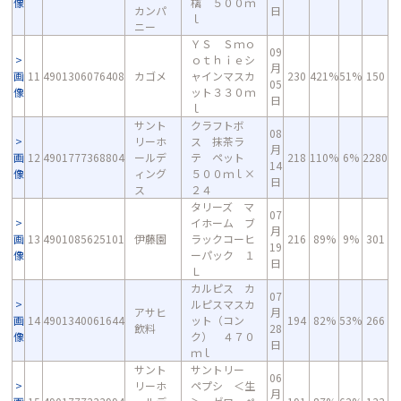
像
檎 ５００ｍ
カンパ
日
ｌ
ニー
ＹＳ Ｓｍｏ
09
ｏｔｈｉｅシ
月
画
11
4901306076408
カゴメ
ャインマスカ
230
421%
51%
150
05
像
ット３３０ｍ
日
ｌ
サント
クラフトボ
08
リーホ
ス 抹茶ラ
月
画
12
4901777368804
ールデ
テ ペット
218
110%
6%
2280
14
像
ィング
５００ｍｌ×
日
ス
２４
タリーズ マ
07
イホーム ブ
月
画
13
4901085625101
伊藤園
ラックコーヒ
216
89%
9%
301
19
像
ーパック １
日
Ｌ
カルピス カ
07
ルピスマスカ
アサヒ
月
画
14
4901340061644
ット（コン
194
82%
53%
266
飲料
28
像
ク） ４７０
日
ｍｌ
サント
サントリー
06
リーホ
ペプシ ＜生
月