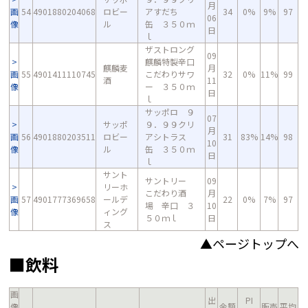
月
画
54
4901880204068
ロビー
アすだち
34
0%
9%
97
06
像
ル
缶 ３５０ｍ
日
ｌ
ザストロング
09
麒麟特製辛口
麒麟麦
月
画
55
4901411110745
こだわりサワ
32
0%
11%
99
酒
11
像
ー ３５０ｍ
日
ｌ
サッポロ ９
07
サッポ
９．９９クリ
月
画
56
4901880203511
ロビー
アシトラス
31
83%
14%
98
10
像
ル
缶 ３５０ｍ
日
ｌ
サント
サントリー
09
リーホ
こだわり酒
月
画
57
4901777369658
ールデ
22
0%
7%
97
場 辛口 ３
10
像
ィング
５０ｍｌ
日
ス
▲ページトップへ
■飲料
画
出
PI
像
金額
販売
平均