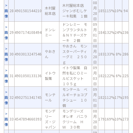
08
木村屋総本店
木村屋
月
画
28
4901581544210
ジャンボむしケ
185
115%
10%
94
総本店
28
像
ーキ和栗 １個
日
ドンレミー モ
09
ドンレ
ンブランタルト
月
画
29
4907174108494
184
132%
24%
236
ミー
＆ＮＹチーズケ
01
像
ーキ ２個
日
やおきん モン
08
やおき
スターパーティ
月
画
30
4903013247546
183
133%
8%
286
ん
ーグミ ２５０
28
像
ｇ
日
イトウ製菓 自
09
イトウ
然を私にＯミー
月
画
31
4901050133136
182
122%
6%
225
製菓
ルビスケット
03
像
１０５ｇ
日
モンテール ベ
09
モンテ
ルギーチョコプ
月
画
32
4902751341745
182
112%
17%
195
ール
チシュー １０
01
像
個
日
モンデ
モンデリーズ
08
リー
オレオ バニラ
月
画
33
4547894660393
179
169%
10%
273
ズ・ジ
クリーム Ｈ
28
像
ャパン
Ｗ ３０枚
日
09