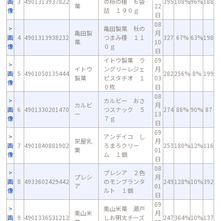
画
3
4901313937822
の柿の種 ６袋
395
108%
96%
188
菓
22
像
詰 １９０ｇ
日
08
亀田製菓 秋の
亀田製
月
画
4
4901313938232
つまみ種 １１
327
67%
63%
198
菓
10
像
０ｇ
日
イトウ製菓 ラ
09
イトウ
ングリーレジェ
月
画
5
4901050135444
282
256%
8%
199
製菓
ピスタチオ １
03
像
０枚
日
08
カルビー おさ
カルビ
月
画
6
4901330201470
つスナック ５
274
86%
90%
87
ー
13
像
７ｇ
日
09
アンデイコ し
栄屋乳
月
画
7
4901840881902
ろまろクリー
253
180%
12%
116
業
01
像
ム １個
日
08
プレシア ２色
プレシ
月
画
8
4933602429442
のモンブランタ
249
128%
10%
392
ア
01
像
ルト １個
日
09
栗山米菓 瀬戸
栗山米
月
画
9
4901336531212
しお明太チーズ
247
364%
10%
137