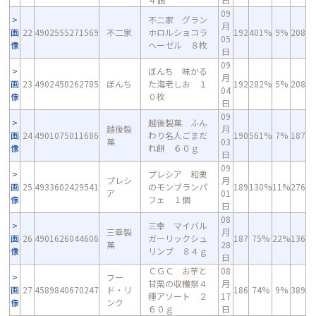
09
不二家 グラン
月
画
22
4902555271569
不二家
ホロルショコラ
192
401%
9%
208
05
像
ヘーゼル ８枚
日
09
ぼんち 味かる
月
画
23
4902450262785
ぼんち
た海老しお １
192
282%
5%
208
04
像
０枚
日
09
越後製菓 ふん
越後製
月
画
24
4901075011686
わり名人ごまだ
190
561%
7%
187
菓
03
像
れ餅 ６０ｇ
日
09
プレシア 和栗
プレシ
月
画
25
4933602429541
のモンブランパ
189
130%
11%
276
ア
01
像
フェ １個
日
08
三幸 マイバル
三幸製
月
画
26
4901626044606
ガーリックシュ
187
75%
22%
136
菓
28
像
リンプ ８４ｇ
日
ＣＧＣ お芋と
08
フー
甘栗の収穫祭４
月
画
27
4589840670247
ド・リ
186
74%
9%
389
種アソート ２
17
像
ンク
６０ｇ
日