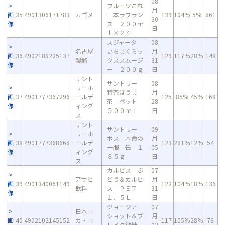
08
フルーツこれ
月
画
35
4901306171783
カゴメ
一本ラフラン
139
104%
5%
861
30
像
ス ２００ｍ
日
ｌ×２４
スジャータ
08
名古屋
いちじくミッ
月
画
36
4902188225137
129
117%
28%
148
製酪
クススムージ
31
像
ー ２００ｇ
日
サント
サントリー
08
リーホ
特茶ほうじ
月
画
37
4901777367296
ールデ
125
85%
45%
168
茶 ペット
28
像
ィング
５００ｍｌ
日
ス
サント
サントリー
09
リーホ
ボス 本命の
月
画
38
4901777368668
ールデ
123
281%
12%
54
一服 缶 １
05
像
ィング
８５ｇ
日
ス
カルピス ぶ
07
アサヒ
どう＆カルピ
月
画
39
4901340061149
122
104%
18%
136
飲料
ス ＰＥＴ
31
像
１．５Ｌ
日
ジョージア
07
日本コ
ショット＆ブ
月
画
40
4902102145152
カ・コ
117
105%
28%
76
レイク微糖
02