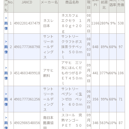
No.
JANCD
メーカー名
商品名称
現
前週
か
PI
店率
売価
日
比
も
ネスカフェ
08
ネスレ
エクセラ １
月
画
1
4902201437479
1166
280%
9%
538
日本
８０ｇ＋２０
21
像
ｇ
日
サント
サントリー
08
リーホ
クラフトボス
月
画
2
4901777368798
ールデ
抹茶ラテペッ
848
89%
68%
97
03
像
ィング
ト ５００ｍ
日
ス
ｌ
アサヒ 三ツ
09
矢にほんくだ
アサヒ
月
画
3
4514603409918
ものつがるＰ
441
377%
66%
106
飲料
04
像
ＥＴ４５０ｍ
日
ｌ
サント
サントリー
06
リーホ
ペプシ ＜生
月
画
4
4901777361256
ールデ
＞ゼロ ペッ
356
99%
68%
71
22
像
ィング
ト ６００ｍ
日
ス
ｌ
スコール 完
09
南日本
熟マンゴー
月
画
5
4902986548056
酪農協
346
563%
10%
87
ＰＥＴ ５０
04
像
同