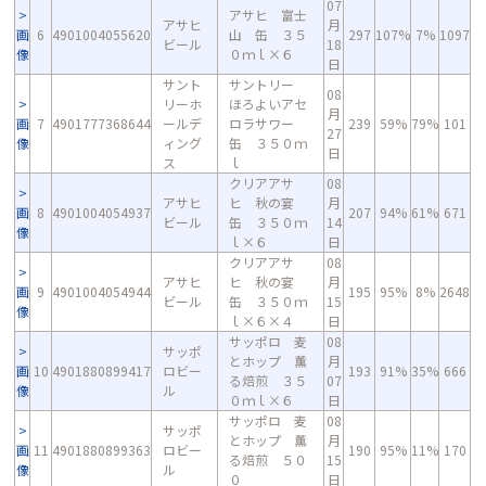
07
アサヒ 富士
アサヒ
月
画
6
4901004055620
山 缶 ３５
297
107%
7%
1097
ビール
18
像
０ｍｌ×６
日
サント
サントリー
08
リーホ
ほろよいアセ
月
画
7
4901777368644
ールデ
ロラサワー
239
59%
79%
101
27
像
ィング
缶 ３５０ｍ
日
ス
ｌ
クリアアサ
08
アサヒ
ヒ 秋の宴
月
画
8
4901004054937
207
94%
61%
671
ビール
缶 ３５０ｍ
14
像
ｌ×６
日
クリアアサ
08
アサヒ
ヒ 秋の宴
月
画
9
4901004054944
195
95%
8%
2648
ビール
缶 ３５０ｍ
15
像
ｌ×６×４
日
サッポロ 麦
08
サッポ
とホップ 薫
月
画
10
4901880899417
ロビー
193
91%
35%
666
る焙煎 ３５
07
像
ル
０ｍｌ×６
日
サッポロ 麦
08
サッポ
とホップ 薫
月
画
11
4901880899363
ロビー
190
95%
11%
170
る焙煎 ５０
15
像
ル
０
日