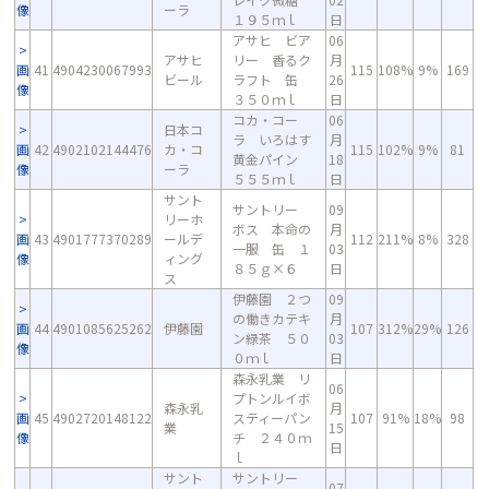
像
ーラ
１９５ｍｌ
日
アサヒ ビア
06
アサヒ
リー 香るク
月
画
41
4904230067993
115
108%
9%
169
ビール
ラフト 缶
26
像
３５０ｍｌ
日
コカ・コー
06
日本コ
ラ いろはす
月
画
42
4902102144476
カ・コ
115
102%
9%
81
黄金パイン
18
像
ーラ
５５５ｍｌ
日
サント
サントリー
09
リーホ
ボス 本命の
月
画
43
4901777370289
ールデ
112
211%
8%
328
一服 缶 １
03
像
ィング
８５ｇ×６
日
ス
伊藤園 ２つ
09
の働きカテキ
月
画
44
4901085625262
伊藤園
107
312%
29%
126
ン緑茶 ５０
03
像
０ｍｌ
日
森永乳業 リ
06
プトンルイボ
森永乳
月
画
45
4902720148122
スティーパン
107
91%
18%
98
業
15
像
チ ２４０ｍ
日
ｌ
サント
サントリー
07