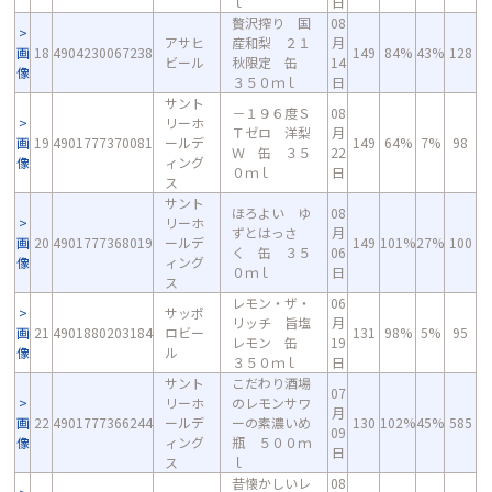
ｌ
日
贅沢搾り 国
08
アサヒ
産和梨 ２１
月
画
18
4904230067238
149
84%
43%
128
ビール
秋限定 缶
14
像
３５０ｍｌ
日
サント
－１９６度Ｓ
08
リーホ
Ｔゼロ 洋梨
月
画
19
4901777370081
ールデ
149
64%
7%
98
Ｗ 缶 ３５
22
像
ィング
０ｍｌ
日
ス
サント
ほろよい ゆ
08
リーホ
ずとはっさ
月
画
20
4901777368019
ールデ
149
101%
27%
100
く 缶 ３５
06
像
ィング
０ｍｌ
日
ス
レモン・ザ・
06
サッポ
リッチ 旨塩
月
画
21
4901880203184
ロビー
131
98%
5%
95
レモン 缶
19
像
ル
３５０ｍｌ
日
サント
こだわり酒場
07
リーホ
のレモンサワ
月
画
22
4901777366244
ールデ
ーの素濃いめ
130
102%
45%
585
09
像
ィング
瓶 ５００ｍ
日
ス
ｌ
昔懐かしいレ
08