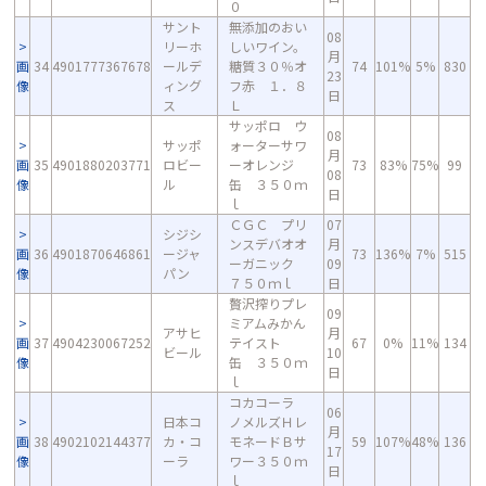
０
サント
無添加のおい
08
リーホ
しいワイン。
月
画
34
4901777367678
ールデ
糖質３０％オ
74
101%
5%
830
23
像
ィング
フ赤 １．８
日
ス
Ｌ
サッポロ ウ
08
サッポ
ォーターサワ
月
画
35
4901880203771
ロビー
ーオレンジ
73
83%
75%
99
08
像
ル
缶 ３５０ｍ
日
ｌ
ＣＧＣ プリ
07
シジシ
ンスデバオオ
月
画
36
4901870646861
ージャ
73
136%
7%
515
ーガニック
09
像
パン
７５０ｍｌ
日
贅沢搾りプレ
09
ミアムみかん
アサヒ
月
画
37
4904230067252
テイスト
67
0%
11%
134
ビール
10
像
缶 ３５０ｍ
日
ｌ
コカコーラ
06
日本コ
ノメルズＨレ
月
画
38
4902102144377
カ・コ
モネードＢサ
59
107%
48%
136
17
像
ーラ
ワー３５０ｍ
日
ｌ