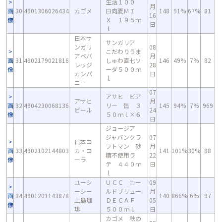
生活１００
月
画
30
4901306026434
カゴメ
日向夏ＭＩ
148
91%
67%
81
16
像
Ｘ １９５ｍ
日
ｌ
日本サ
サンガリア
ンガリ
08
こだわりうま
アベバ
月
画
31
4902179021816
しゅわ直七ソ
146
49%
7%
82
レッジ
28
像
ーダ５００ｍ
カンパ
日
ｌ
ニー
07
アサヒ ビア
アサヒ
月
画
32
4904230068136
リー 缶 ３
145
94%
7%
969
ビール
24
像
５０ｍｌ×６
日
ジョージア
ジャパンクラ
07
日本コ
フトマン 砂
月
画
33
4902102144803
カ・コ
141
101%
30%
88
糖不使用ラ
22
像
ーラ
テ ４４０ｍ
日
ｌ
ユーシ
ＵＣＣ コー
09
ーシー
ルドブリュー
月
画
34
4901201143878
140
866%
6%
97
上島珈
ＤＥＣＡＦ
05
像
琲
５００ｍｌ
日
カゴメ 秋の