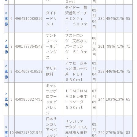
０ｍｌ
日
ダイドー 贅
09
ダイド
沢香茶ピーチ
月
画
6
4904910080816
ードリ
ＭＩＸティ
332
494%
21%
95
04
像
ンコ
ー ５００ｍ
日
ｌ
サント
ザストロン
06
リーホ
グ 天然水ス
月
画
7
4901777364547
ールデ
パークリン
261
98%
71%
71
26
像
ィング
グ ５１０ｍ
日
ス
ｌ
アサヒ ぎゅ
09
アサヒ
っと濃い十六
月
画
8
4514603410518
259
446%
41%
75
飲料
茶 ＰＥＴ
04
像
６３０ｍｌ
日
ポッカ
サッポ
ＬＥＭＯＮＭ
07
ロフー
ＡＤＥレモネ
月
画
9
4589850827495
244
103%
13%
65
ド＆ビ
ードソーダ
09
像
バレッ
５００ｍｌ
日
ジ
日本サ
サンガリア
ンガリ
09
ナタデココ入
アベバ
月
画
10
4902179021946
赤林檎＆青林
240
276%
5%
83
レッジ
04