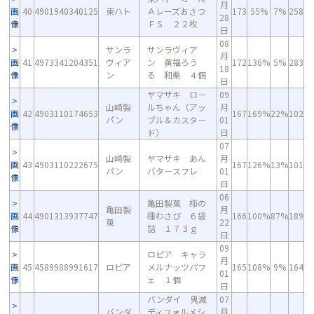
月
画
40
4901940340125
東ハト
Ａレーズおさつ
173
55%
7%
258
28
像
ＦＳ ２２枚
日
08
サンラ
サンラヴィア
月
画
41
4973341204351
ヴィア
ン 黄福ろう
172
136%
5%
283
18
像
ン
る 和栗 ４個
日
ヤマザキ ロ－
09
山崎製
ルちゃん（アッ
月
画
42
4903110174653
167
169%
22%
102
パン
プル＆カスタ－
01
像
ド）
日
07
山崎製
ヤマザキ あん
月
画
43
4903110222675
167
126%
13%
101
パン
バタ－スフレ
01
像
日
06
亀田製菓 柿の
亀田製
月
画
44
4901313937747
種わさび ６袋
166
100%
87%
189
菓
22
像
詰 １７３ｇ
日
09
ロピア キャラ
月
画
45
4589988991617
ロピア
メルナッツパフ
165
108%
9%
164
01
像
ェ １個
日
バンダイ 鬼滅
07
バンダ
ディフォルメシ
月