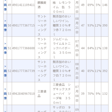
麒麟麦
結 レモンラ
月
画
49
4901411109411
49
89%
5%
146
酒
イム 缶 ５
10
像
００ｍｌ
日
サント
無添加のおい
08
リーホ
しいワイン。
月
画
50
4901777367715
ールデ
糖質３０％オ
47
93%
12%
390
21
像
ィング
フ赤７２０ｍ
日
ス
ｌ
サント
ジムビーム
07
リーホ
ライム＆トニ
月
画
51
4901777366688
ールデ
ックハイボー
44
84%
11%
138
09
像
ィング
ル ３５０ｍ
日
ス
ｌ
サント
無添加のおい
08
リーホ
しいワイン。
月
画
52
4901777367739
ールデ
糖質３０％オ
40
85%
11%
392
21
像
ィング
フ白７２０ｍ
日
ス
ｌ
三菱食品 シ
07
ゲキックスチ
三菱食
月
画
53
4962840967010
ューハイ ソ
39
70%
9%
132
品
08
像
ーダ味 ３５
日
０ｍｌ
サッポロ ９
09
サッポ
９．９９クリ