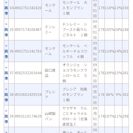
モンテール 大
モンテ
月
画
34
4902751341820
人モンブラン
179
118%
13%
330
ール
01
像
１個
日
09
ドンレミー シ
ドンレ
月
画
35
4907174108487
ブースト風りん
179
105%
34%
188
ミー
01
像
ごタルト １個
日
09
モンテール ベ
モンテ
月
画
36
4902751341783
ルギーチョコワ
178
124%
14%
201
ール
01
像
ッフル ４個
日
オランジェ シ
09
田口食
ョコラモンブラ
月
画
37
4582532201644
176
169%
15%
281
品
ンロールＣ ５
01
像
個
日
09
プレシア 和栗
プレシ
月
画
38
4933602429534
のモンブラン
176
86%
9%
302
ア
01
像
１個
日
ヤマザキ りん
09
山崎製
ごとキャラメル
月
画
39
4903110174639
174
107%
11%
298
パン
のロ－ル（北海
01
像
道産生Ｃ
日
08
東ハト オール