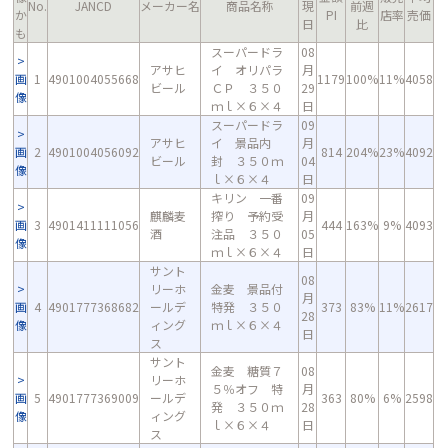
No.
JANCD
メーカー名
商品名称
現
前週
か
PI
店率
売価
日
比
も
スーパードラ
08
アサヒ
イ オリパラ
月
画
1
4901004055668
1179
100%
11%
4058
ビール
ＣＰ ３５０
29
像
ｍｌ×６×４
日
スーパードラ
09
アサヒ
イ 景品内
月
画
2
4901004056092
814
204%
23%
4092
ビール
封 ３５０ｍ
04
像
ｌ×６×４
日
キリン 一番
09
麒麟麦
搾り 予約受
月
画
3
4901411111056
444
163%
9%
4093
酒
注品 ３５０
05
像
ｍｌ×６×４
日
サント
08
リーホ
金麦 景品付
月
画
4
4901777368682
ールデ
特発 ３５０
373
83%
11%
2617
28
像
ィング
ｍｌ×６×４
日
ス
サント
金麦 糖質７
08
リーホ
５％オフ 特
月
画
5
4901777369009
ールデ
363
80%
6%
2598
発 ３５０ｍ
28
像
ィング
ｌ×６×４
日
ス