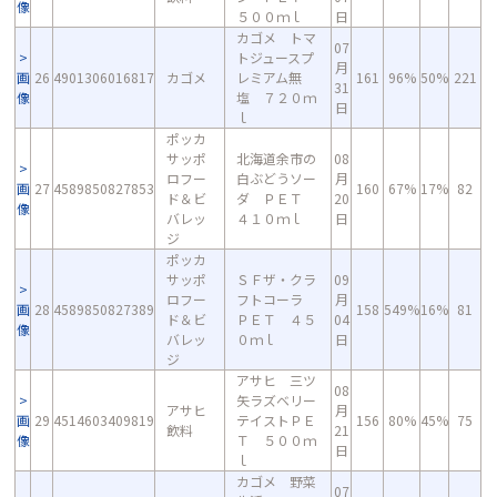
像
５００ｍｌ
日
カゴメ トマ
07
トジュースプ
月
画
26
4901306016817
カゴメ
レミアム無
161
96%
50%
221
31
像
塩 ７２０ｍ
日
ｌ
ポッカ
サッポ
北海道余市の
08
ロフー
白ぶどうソー
月
画
27
4589850827853
160
67%
17%
82
ド＆ビ
ダ ＰＥＴ
20
像
バレッ
４１０ｍｌ
日
ジ
ポッカ
サッポ
ＳＦザ・クラ
09
ロフー
フトコーラ
月
画
28
4589850827389
158
549%
16%
81
ド＆ビ
ＰＥＴ ４５
04
像
バレッ
０ｍｌ
日
ジ
アサヒ 三ツ
08
矢ラズベリー
アサヒ
月
画
29
4514603409819
テイストＰＥ
156
80%
45%
75
飲料
21
像
Ｔ ５００ｍ
日
ｌ
カゴメ 野菜
07