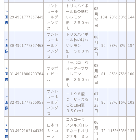
サント
トリスハイボ
08
リーホ
ール秋の味わ
月
画
29
4901777367449
ールデ
いレモン
104
79%
50%
144
20
像
ィング
缶 ３５０ｍ
日
ス
ｌ
サント
トリスハイボ
08
リーホ
ール秋の味わ
月
画
30
4901777367463
ールデ
いレモン
90
88%
8%
194
20
像
ィング
缶 ５００ｍ
日
ス
ｌ
サッポロ ウ
08
サッポ
ォーターサワ
月
画
31
4901880203764
ロビー
ーレモン
81
85%
75%
100
08
像
ル
缶 ３５０ｍ
日
ｌ
サント
－１９６度
07
リーホ
Ｃ ザ・まる
月
画
32
4901777365957
ールデ
80
87%
16%
103
ごと日向夏
23
像
ィング
３５０ｍｌ
日
ス
コカコーラ
06
日本コ
ノメルズＨレ
月
画
33
4902102144339
カ・コ
モネードオリ
78
115%
53%
137
17
像
ーラ
ジナル ３５
日