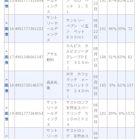
画
15
4901777333994
ールデ
＞ ゼロ ペ
191
87%
62%
133
22
像
ィング
ット １．５
日
ス
Ｌ
サント
サントリー
06
リーホ
ペプシ ＜生
月
画
16
4901777361232
ールデ
191
96%
35%
72
＞ ペット
22
像
ィング
６００ｍｌ
日
ス
カルピス カ
08
ルピスソーダ
アサヒ
月
画
17
4901340061347
グレープＰＥ
186
51%
65%
82
飲料
27
像
Ｔ ５００ｍ
日
ｌ
ＭＲ カフェ
09
ラッテ メー
森永乳
月
画
18
4902720148375
プルハントラ
185
0%
61%
107
業
06
像
テ ２４０ｍ
日
ｌ
サント
ザストロング
06
リーホ
天然水スパー
月
画
19
4901777364554
ールデ
クリング ５
181
89%
8%
1571
26
像
ィング
１０ｍｌ×２
日
ス
４
サント
ザストロン
06
リーホ
グ 天然水ス
月