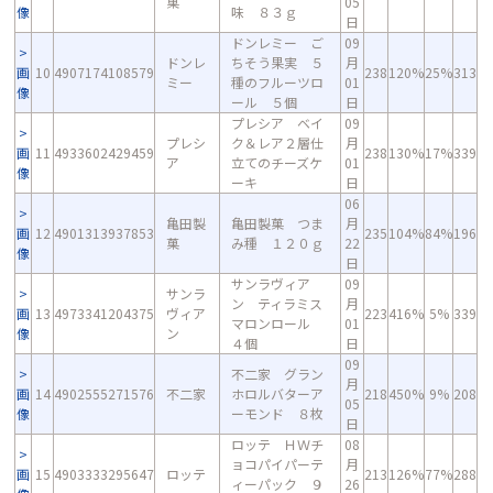
菓
05
像
味 ８３ｇ
日
ドンレミー ご
09
ドンレ
ちそう果実 ５
月
画
10
4907174108579
238
120%
25%
313
ミー
種のフルーツロ
01
像
ール ５個
日
プレシア ベイ
09
プレシ
ク＆レア２層仕
月
画
11
4933602429459
238
130%
17%
339
ア
立てのチーズケ
01
像
ーキ
日
06
亀田製
亀田製菓 つま
月
画
12
4901313937853
235
104%
84%
196
菓
み種 １２０ｇ
22
像
日
サンラヴィア
09
サンラ
ン ティラミス
月
画
13
4973341204375
ヴィア
223
416%
5%
339
マロンロール
01
像
ン
４個
日
09
不二家 グラン
月
画
14
4902555271576
不二家
ホロルバターア
218
450%
9%
208
05
像
ーモンド ８枚
日
ロッテ ＨＷチ
08
ョコパイパーテ
月
画
15
4903333295647
ロッテ
213
126%
77%
288
ィーパック ９
26