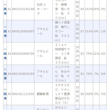
09
日本コ
ラ 檸檬
月
画
41
4902102145244
カ・コー
堂 鬼レモ
89
101%
30%
192
30
像
ラ
ン 缶 ５
日
００ｍｌ
樽ハイ倶楽
10
部 梅干し
アサヒビ
月
画
42
4904230068495
サワー
87
103%
6%
139
ール
09
像
缶 ５００
日
ｍｌ
Ｓｌａｔ
10
和柑橘サワ
アサヒビ
月
画
43
4904230068709
ー ２１冬
83
79%
21%
102
ール
19
像
限定 缶
日
３５０ｍｌ
クリアアサ
10
アサヒビ
ヒ 冬みや
月
画
44
4901004056269
83
76%
7%
169
ール
び 缶 ５
30
像
００ｍｌ
日
ＳＰＲＩＮ
10
Ｇ ＶＡＬ
月
画
45
4901411111650
麒麟麦酒
ＬＥＹ豊潤
80
106%
5%
739
16
像
景品付きＢ
日
ＯＸ（Ｓ）
ほろよい
サントリ
10