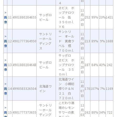
日
４
ヱビス ホ
11
ップテロワ
サッポロ
月
画
11
4901880204655
ール 缶
252
99%
23%
1421
ビール
20
像
３５０ｍｌ
日
×６
サントリ
サントリ
11
ー オール
ーホール
月
画
12
4901777364950
ド 寅歳ラ
213
89%
9%
1688
ディング
06
像
ベル 瓶
ス
日
７００ｍｌ
サッポロ
11
ヱビス ホ
サッポロ
月
画
13
4901880204648
ップテロワ
187
84%
43%
242
ビール
20
像
ール ３５
日
０ｍｌ
北海道ワイ
11
ン 小樽初
北海道ワ
月
画
14
4990583326504
搾りＰ＆Ｎ
170
107%
7%
1169
イン
07
像
２１ 白
日
７２０ｍｌ
こだわり酒
サントリ
12
場のレモン
ーホール
月
画
15
4901777373655
サワーの素
162
88%
34%
722
ディング
03
像
あらごし