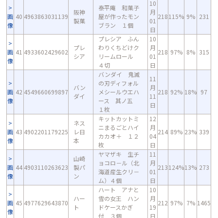
10
泰平庵 和菓子
阪神
月
画
40
4963863031139
屋が作ったモン
218
115%
9%
231
製菓
01
像
ブラン １個
日
プレシア ふん
10
プレ
わりくちどけク
月
画
41
4933602429602
218
97%
8%
315
シア
リームロール
01
像
４切
日
バンダイ 鬼滅
11
の刃ディフォル
バン
月
画
42
4549660699897
メシールウエハ
218
92%
18%
97
ダイ
11
像
ース 其ノ五
日
１枚
キットカットミ
12
ネス
ニまるごとハイ
月
画
43
4902201179225
レ日
214
89%
23%
339
カカオ＋ １２
04
像
本
枚
日
ヤマザキ 生チ
11
山崎
ョコロ－ル（北
月
画
44
4903110263623
製パ
213
124%
13%
273
海道産生クリ－
01
像
ン
ム）４個
日
ハート アナと
10
ハー
雪の女王 ハン
月
画
45
4977629643870
212
97%
7%
1465
ト
ドケースかぎ
19
像
付 ３個
日