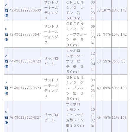
サントリ
ＧＲＥＥＮ
09
ーホール
１／２ レ
月
画
72
4901777370609
53
107%
18%
143
ディング
モン 缶
23
像
ス
５００ｍｌ
日
ＧＲＥＥＮ
サントリ
09
１／２ グ
ーホール
月
画
73
4901777370647
レープフルー
51
97%
15%
142
ディング
23
像
ツ 缶 ５
ス
日
００ｍｌ
サッポロ
12
ウォーター
サッポロ
月
画
74
4901880204723
サワーピー
50
59%
36%
98
ビール
04
像
チ 缶 ３
日
５０ｍｌ
ＧＲＥＥＮ
サントリ
09
１／２ グ
ーホール
月
画
75
4901777370623
レープフルー
49
89%
53%
100
ディング
23
像
ツ 缶 ３
ス
日
５０ｍｌ
サッポロ
レモン・
10
サッポロ
ザ・リッチ
月
画
76
4901880204327
49
78%
11%
108
ビール
芳醇レモン
02
像
缶３５０ｍ
日
ｌ