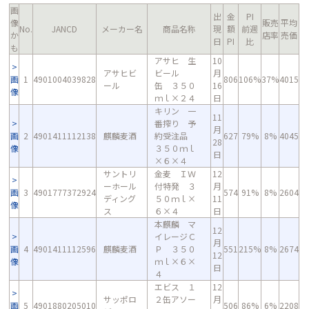
画
出
金
PI
像
販売
平均
No.
JANCD
メーカー名
商品名称
現
額
前週
か
店率
売価
日
PI
比
も
アサヒ 生
10
アサヒビ
ビール
月
画
1
4901004039828
806
106%
37%
4015
ール
缶 ３５０
16
像
ｍｌ×２４
日
キリン 一
11
番搾り 予
月
画
2
4901411112138
麒麟麦酒
約受注品
627
79%
8%
4045
28
像
３５０ｍｌ
日
×６×４
サントリ
金麦 ＩＷ
12
ーホール
付特発 ３
月
画
3
4901777372924
574
91%
8%
2604
ディング
５０ｍｌ×
11
像
ス
６×４
日
本麒麟 マ
12
イレージＣ
月
画
4
4901411112596
麒麟麦酒
Ｐ ３５０
551
215%
8%
2674
12
像
ｍｌ×６×
日
４
エビス １
12
サッポロ
２缶アソー
月
画
5
4901880205010
506
86%
6%
2208