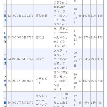
日
３５０ｍｌ
麒麟発酵レ
10
モンサワ
月
画
62
4901411110271
麒麟麦酒
ー 濃いレ
66
101%
31%
186
02
像
モン 缶
日
５００ｍｌ
寶 極上フ
11
ルーツサワ
月
画
63
4904670485715
宝酒造
ー丸おろし
64
87%
21%
143
13
像
赤ぶどう
日
３５０ｍｌ
タカラ ｃ
09
ａｎチュー
月
画
64
4904670488747
宝酒造
ハイすみか
63
94%
29%
118
23
像
国産ゆず
日
３５０ｍｌ
樽ハイ倶楽
10
部レモンサ
アサヒビ
月
画
65
4904230067665
ワーの素２
62
102%
15%
548
ール
10
像
５度 ５０
日
０ｍｌ
－１９６度
サントリ
12
Ｃ ザ・ま
ーホール
月
画
66
4901777372870
るごと白ぶ
60
0%
14%
98
ディング
17
像
どう 缶