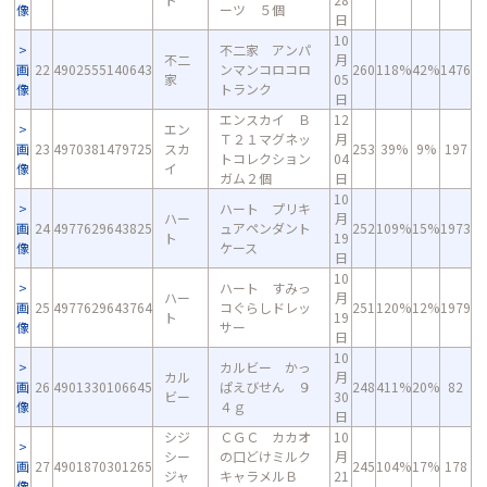
像
ーツ ５個
日
10
不二家 アンパ
不二
月
画
22
4902555140643
ンマンコロコロ
260
118%
42%
1476
家
05
像
トランク
日
エンスカイ Ｂ
12
エン
Ｔ２１マグネッ
月
画
23
4970381479725
スカ
253
39%
9%
197
トコレクション
04
像
イ
ガム２個
日
10
ハート プリキ
ハー
月
画
24
4977629643825
ュアペンダント
252
109%
15%
1973
ト
19
像
ケース
日
10
ハート すみっ
ハー
月
画
25
4977629643764
コぐらしドレッ
251
120%
12%
1979
ト
19
像
サー
日
10
カルビー かっ
カル
月
画
26
4901330106645
ぱえびせん ９
248
411%
20%
82
ビー
30
像
４ｇ
日
シジ
ＣＧＣ カカオ
10
シー
の口どけミルク
月
画
27
4901870301265
245
104%
17%
178
ジャ
キャラメルＢ
21
像