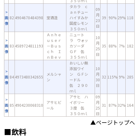
３５０ｍｌ
タカラ ｃ
09
ａｎチュー
月
画
82
4904670484398
宝酒造
ハイすみか
39
90%
29%
118
23
像
国産レモン
日
３５０ｍｌ
Ａｎｈｅ
ニュート
10
ｕｓｅｒ
ラ ウォッ
月
画
83
4589724811193
－Ｂｕｓ
カソーダ
35
88%
7%
182
25
像
ｃｈ Ｉ
ＧＦ 缶
日
ｎＢｅｖ
３５５ｍｌ
おいしい無
添加ワイ
10
メルシャ
ン ＧＦシ
月
画
84
4973480342655
32
115%
9%
285
ン
ードル
30
像
缶 ２９０
日
ｍｌ
アサヒ ハ
09
アサヒビ
イボリー
月
画
85
4904230068310
31
87%
32%
164
ール
３度 缶
25
像
３５０ｍｌ
日
▲ページトップへ
■飲料