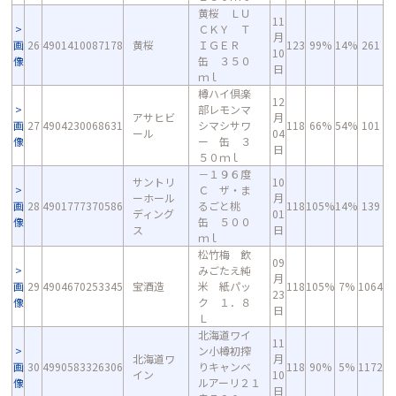
黄桜 ＬＵ
11
ＣＫＹ Ｔ
月
画
26
4901410087178
黄桜
ＩＧＥＲ
123
99%
14%
261
10
像
缶 ３５０
日
ｍｌ
樽ハイ倶楽
12
部レモンマ
アサヒビ
月
画
27
4904230068631
シマシサワ
118
66%
54%
101
ール
04
像
ー 缶 ３
日
５０ｍｌ
－１９６度
サントリ
10
Ｃ ザ・ま
ーホール
月
画
28
4901777370586
るごと桃
118
105%
14%
139
ディング
01
像
缶 ５００
ス
日
ｍｌ
松竹梅 飲
09
みごたえ純
月
画
29
4904670253345
宝酒造
米 紙パッ
118
105%
7%
1064
23
像
ク １．８
日
Ｌ
北海道ワイ
11
ン小樽初搾
北海道ワ
月
画
30
4990583326306
りキャンベ
118
90%
5%
1172
イン
10
像
ルアーリ２１
日