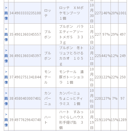
10
ロッテ ＸＭポ
ロッ
月
画
34
4903333235100
ケモンブーツ
227
146%
20%
1001
テ
30
像
１個
日
ブルボン バラ
11
ブル
エティーアソー
月
画
35
4901360345557
227
97%
29%
497
ボン
トメガＳ ３３
15
像
３ｇ
日
ブルボン 冬ト
12
ブル
リュフとろける
月
画
36
4901360345397
225
441%
12%
249
ボン
カカオ １０５
11
像
ｇ
日
10
モン
モンテール 濃
月
画
37
4902751341844
テー
厚ガトーショコ
223
122%
22%
250
01
像
ル
ラ １個
日
10
カン
カンパーニュ
月
画
38
4580403007401
パー
ちょこっとティ
220
127%
7%
97
01
像
ニュ
ラミス １個
日
ハート すみっ
10
ハー
コぐらしハウス
月
画
39
4977629643740
219
110%
15%
1289
ト
形手提げ缶 ３
19
像
個
日