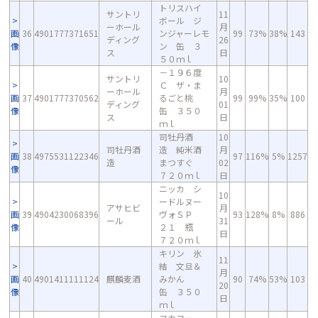
トリスハイ
サントリ
11
ボール ジ
ーホール
月
画
36
4901777371651
ンジャーレモ
99
73%
38%
143
ディング
26
像
ン 缶 ３
ス
日
５０ｍｌ
－１９６度
サントリ
10
Ｃ ザ・ま
ーホール
月
画
37
4901777370562
るごと桃
99
99%
35%
100
ディング
01
像
缶 ３５０
ス
日
ｍｌ
司牡丹酒
10
司牡丹酒
造 純米酒
月
画
38
4975531122346
97
116%
5%
1257
造
まつすぐ
02
像
７２０ｍｌ
日
ニッカ シ
10
ードルヌー
アサヒビ
月
画
39
4904230068396
ヴォＳＰ
93
128%
8%
886
ール
31
像
２１ 瓶
日
７２０ｍｌ
キリン 氷
11
結 文旦＆
月
画
40
4901411111124
麒麟麦酒
みかん
90
74%
53%
103
20
像
缶 ３５０
日
ｍｌ
コカコー