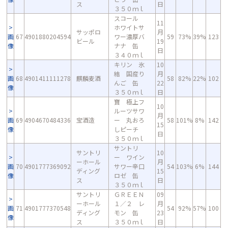
ス
日
３５０ｍｌ
スコール
11
ホワイトサ
サッポロ
月
画
67
4901880204594
ワー濃厚バ
59
73%
39%
123
ビール
19
像
ナナ 缶
日
３４０ｍｌ
キリン 氷
10
結 国産り
月
画
68
4901411111278
麒麟麦酒
58
82%
22%
102
んご 缶
22
像
３５０ｍｌ
日
寶 極上フ
10
ルーツサワ
月
画
69
4904670484336
宝酒造
ー 丸おろ
58
101%
8%
142
15
像
しピーチ
日
３５０ｍｌ
サントリ
サントリ
10
ー ワイン
ーホール
月
画
70
4901777369092
サワー辛口
54
103%
6%
144
ディング
15
像
ロゼ 缶
ス
日
３５０ｍｌ
サントリ
ＧＲＥＥＮ
09
ーホール
１／２ レ
月
画
71
4901777370548
54
92%
57%
100
ディング
モン 缶
23
像
ス
３５０ｍｌ
日