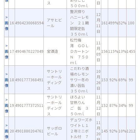
ス
日
５００ｍｌ
贅沢搾り
12
ハニーレモ
アサヒビ
月
画
16
4904230068594
ン ２１期
161
499%
52%
100
ール
11
像
間限定缶
日
３５０ｍｌ
松竹梅
11
澪 ＧＯＬ
月
画
17
4904670227049
宝酒造
Ｄカートン
156
115%
13%
1455
09
像
Ｎ ７５０
日
ｍｌ
こだわり酒
サントリ
10
場のレモン
ーホール
月
画
18
4901777368491
サワー冬の
153
92%
69%
99
ディング
26
像
濃い旨缶
ス
日
３５０ｍｌ
サントリ
ほろよい
11
ーホール
甘熟りん
月
画
19
4901777372511
152
87%
34%
99
ディング
ご 缶 ３
12
像
ス
５０ｍｌ
日
デュワーズホ
11
ワイトＬ１
サッポロ
月
画
20
4901880204761
２年ミニボ
145
92%
10%
1212
ビール
20
像
トル付 ７
日