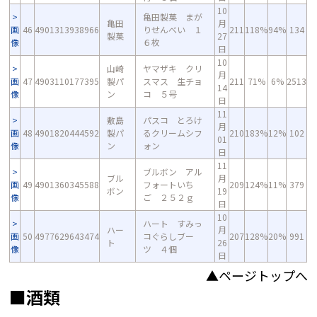
10
亀田製菓 まが
亀田
月
画
46
4901313938966
りせんべい １
211
118%
94%
134
製菓
27
像
６枚
日
10
山崎
ヤマザキ クリ
月
画
47
4903110177395
製パ
スマス 生チョ
211
71%
6%
2513
14
像
ン
コ ５号
日
11
敷島
パスコ とろけ
月
画
48
4901820444592
製パ
るクリームシフ
210
183%
12%
102
01
像
ン
ォン
日
11
ブルボン アル
ブル
月
画
49
4901360345588
フォートいち
209
124%
11%
379
ボン
19
像
ご ２５２ｇ
日
10
ハート すみっ
ハー
月
画
50
4977629643474
コぐらしブー
207
128%
20%
991
ト
26
像
ツ ４個
日
▲ページトップへ
■酒類