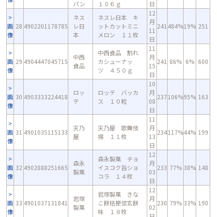
パン
１０６ｇ
日
12
ネス
ネスレ日本 キ
月
画
28
4902201178785
レ日
ットカットミニ
241
484%
19%
251
11
像
本
メロン １１枚
日
11
中西食品 割れ
中西
月
画
29
4904447045715
カシューナッ
241
86%
6%
600
食品
15
像
ツ ４５０ｇ
日
10
ロッ
ロッテ バッカ
月
画
30
4903333224418
237
106%
95%
163
テ
ス １０粒
08
像
日
11
天乃
天乃屋 歌舞伎
月
画
31
4901035115133
234
117%
44%
199
屋
揚 １１枚
13
像
日
12
森永製菓 チョ
森永
月
画
32
4902888251665
イスコク旨ショ
233
77%
38%
148
製菓
03
像
コラ １４枚
日
12
岩塚製菓 きな
岩塚
月
画
33
4901037131841
こ餅桔梗信玄餅
230
79%
33%
190
製菓
02
像
味 １８枚
日