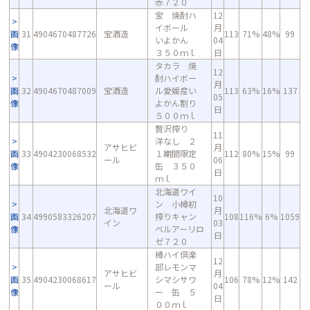
赤７２０
宝 焼酎ハ
12
イボール
月
画
31
4904670487726
宝酒造
113
71%
48%
99
いよかん
04
像
３５０ｍｌ
日
タカラ 焼
12
酎ハイボー
月
画
32
4904670487009
宝酒造
ル愛媛産い
113
63%
16%
137
05
像
よかん割り
日
５００ｍｌ
贅沢搾り
11
洋なし ２
アサヒビ
月
画
33
4904230068532
１期間限定
112
80%
15%
99
ール
06
像
缶 ３５０
日
ｍｌ
北海道ワイ
10
ン 小樽初
北海道ワ
月
画
34
4990583326207
搾りキャン
108
116%
6%
1059
イン
03
像
ベルアーリロ
日
ゼ７２０
樽ハイ倶楽
12
部レモンマ
アサヒビ
月
画
35
4904230068617
シマシサワ
106
78%
12%
142
ール
04
像
ー 缶 ５
日
００ｍｌ