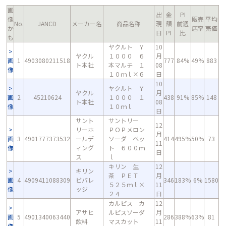
画
出
金
PI
像
販売
平均
No.
JANCD
メーカー名
商品名称
現
額
前週
か
店率
売価
日
PI
比
も
ヤクルト Ｙ
10
ヤクル
１０００ ６
月
画
1
4903080211518
777
84%
49%
883
ト本社
本マルチ １
08
像
１０ｍｌ×６
日
10
ヤクルト Ｙ
ヤクル
月
画
2
45210624
１０００ １
438
91%
85%
148
ト本社
08
像
１０ｍｌ
日
サント
サントリー
12
リーホ
ＰＯＰメロン
月
画
3
4901777373532
ールデ
ソーダ ペッ
414
495%
50%
73
11
像
ィング
ト ６００ｍ
日
ス
ｌ
キリン 生
12
キリン
茶 ＰＥＴ
月
画
4
4909411088309
ビバレ
346
183%
6%
1580
５２５ｍｌ×
11
像
ッジ
２４
日
カルピス カ
12
アサヒ
ルピスソーダ
月
画
5
4901340063440
286
388%
63%
81
飲料
マスカット
11
像