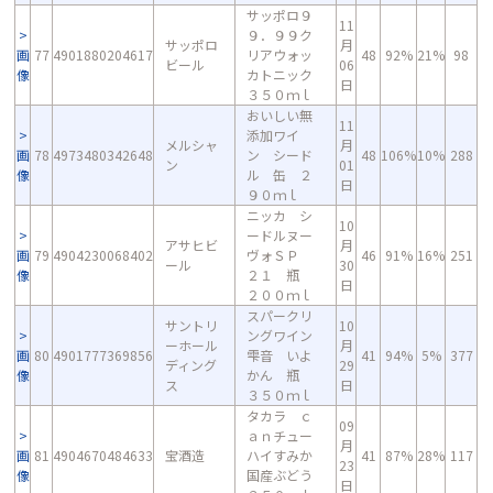
サッポロ９
11
９．９９ク
サッポロ
月
画
77
4901880204617
リアウォッ
48
92%
21%
98
ビール
06
像
カトニック
日
３５０ｍｌ
おいしい無
11
添加ワイ
メルシャ
月
画
78
4973480342648
ン シード
48
106%
10%
288
ン
01
像
ル 缶 ２
日
９０ｍｌ
ニッカ シ
10
ードルヌー
アサヒビ
月
画
79
4904230068402
ヴォＳＰ
46
91%
16%
251
ール
30
像
２１ 瓶
日
２００ｍｌ
スパークリ
サントリ
10
ングワイン
ーホール
月
画
80
4901777369856
雫音 いよ
41
94%
5%
377
ディング
29
像
かん 瓶
ス
日
３５０ｍｌ
タカラ ｃ
09
ａｎチュー
月
画
81
4904670484633
宝酒造
ハイすみか
41
87%
28%
117
23
像
国産ぶどう
日