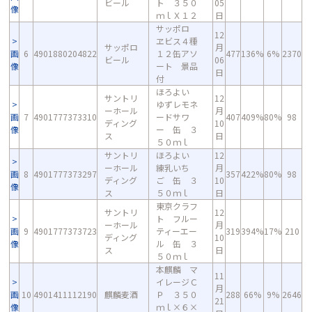
ビール
ト ３５０
05
像
ｍｌＸ１２
日
サッポロ
12
ヱビス４種
サッポロ
月
画
6
4901880204822
１２缶アソ
477
136%
6%
2370
ビール
06
像
ート 景品
日
付
ほろよい
サントリ
12
ゆずレモネ
ーホール
月
画
7
4901777373310
ードサワ
407
409%
80%
98
ディング
10
像
ー 缶 ３
ス
日
５０ｍｌ
サントリ
ほろよい
12
ーホール
練乳いち
月
画
8
4901777373297
357
422%
80%
98
ディング
ご 缶 ３
10
像
ス
５０ｍｌ
日
東京クラフ
サントリ
12
ト フルー
ーホール
月
画
9
4901777373723
ティーエー
319
394%
17%
210
ディング
10
像
ル 缶 ３
ス
日
５０ｍｌ
本麒麟 マ
11
イレージＣ
月
画
10
4901411112190
麒麟麦酒
Ｐ ３５０
288
66%
9%
2646
21
像
ｍｌ×６×