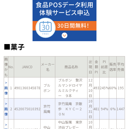
■菓子
画
出
金
PI
像
メーカー
販売
平均
No.
JANCD
商品名称
現
額
前週
か
名
店率
売価
日
PI
比
も
ブルボン 贅沢
12
ブル
ルマンドロイヤ
月
画
1
4901360345878
493
245%
60%
195
ボン
ルミルクティ
10
像
ー ９本
日
10
京竹風庵 京散
京竹
月
画
2
4520075010392
歩 ＫＹＣー２
481
94%
6%
1447
風庵
31
像
０Ｎ
日
中山製菓 東京
10
中山
渋谷プレゼー
月