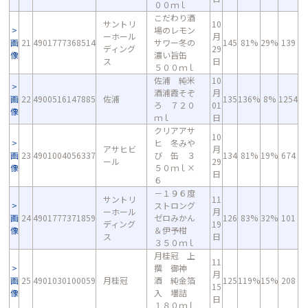
００ｍｌ
こだわり酒
サントリ
10
場のレモン
ーホール
月
画
21
4901777368514
サワー冬の
145
81%
29%
139
ディング
29
像
濃い旨缶
ス
日
５００ｍｌ
佐浦 純米
10
酒浦霞そぞ
月
画
22
4900516147885
佐浦
135
136%
8%
1254
ろ ７２０
01
像
ｍｌ
日
クリアアサ
10
ヒ 冬みや
アサヒビ
月
画
23
4901004056337
び 缶 ３
134
81%
19%
674
ール
29
像
５０ｍｌ×
日
６
－１９６度
サントリ
11
ストロング
ーホール
月
画
24
4901777371859
ゼロみかん
126
83%
32%
101
ディング
19
像
＆伊予柑
ス
日
３５０ｍｌ
月桂冠 上
11
撰 御神
月
画
25
4901030100059
月桂冠
酒 純金箔
125
119%
15%
208
15
像
入 壜詰
日
１８０ｍｌ