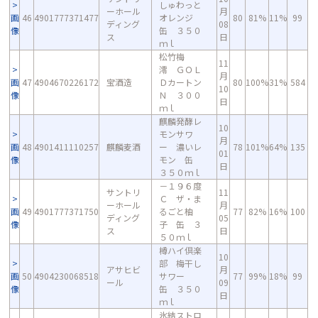
しゅわっと
ーホール
月
画
46
4901777371477
オレンジ
80
81%
11%
99
ディング
08
像
缶 ３５０
ス
日
ｍｌ
松竹梅
11
澪 ＧＯＬ
月
画
47
4904670226172
宝酒造
Ｄカートン
80
100%
31%
584
10
像
Ｎ ３００
日
ｍｌ
麒麟発酵レ
10
モンサワ
月
画
48
4901411110257
麒麟麦酒
ー 濃いレ
78
101%
64%
135
01
像
モン 缶
日
３５０ｍｌ
－１９６度
サントリ
11
Ｃ ザ・ま
ーホール
月
画
49
4901777371750
るごと柚
77
82%
16%
100
ディング
05
像
子 缶 ３
ス
日
５０ｍｌ
樽ハイ倶楽
10
部 梅干し
アサヒビ
月
画
50
4904230068518
サワー
77
99%
18%
99
ール
09
像
缶 ３５０
日
ｍｌ
氷結ストロ