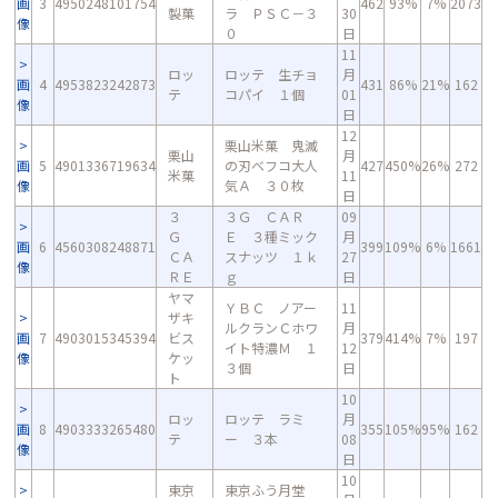
画
3
4950248101754
462
93%
7%
2073
製菓
ラ ＰＳＣ－３
30
像
０
日
11
ロッ
ロッテ 生チョ
月
画
4
4953823242873
431
86%
21%
162
テ
コパイ １個
01
像
日
12
栗山米菓 鬼滅
栗山
月
画
5
4901336719634
の刃ベフコ大人
427
450%
26%
272
米菓
11
像
気Ａ ３０枚
日
３
３Ｇ ＣＡＲ
09
Ｇ
Ｅ ３種ミック
月
画
6
4560308248871
399
109%
6%
1661
ＣＡ
スナッツ １ｋ
27
像
ＲＥ
ｇ
日
ヤマ
ＹＢＣ ノアー
11
ザキ
ルクランＣホワ
月
画
7
4903015345394
ビス
379
414%
7%
197
イト特濃Ｍ １
12
像
ケッ
３個
日
ト
10
ロッ
ロッテ ラミ
月
画
8
4903333265480
355
105%
95%
162
テ
ー ３本
08
像
日
10
東京
東京ふう月堂