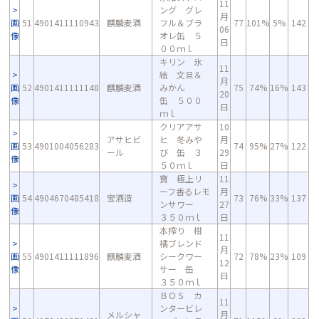
11
ング グレ
月
画
51
4901411110943
麒麟麦酒
フル＆ブラ
77
101%
5%
142
06
像
オレ缶 ５
日
００ｍｌ
キリン 氷
11
結 文旦＆
月
画
52
4901411111148
麒麟麦酒
みかん
75
74%
16%
143
20
像
缶 ５００
日
ｍｌ
クリアアサ
10
アサヒビ
ヒ 冬みや
月
画
53
4901004056283
74
95%
27%
122
ール
び 缶 ３
29
像
５０ｍｌ
日
寶 極上リ
11
ーフ香るレモ
月
画
54
4904670485418
宝酒造
73
76%
33%
137
ンサワー
27
像
３５０ｍｌ
日
本搾り 柑
11
橘ブレンド
月
画
55
4901411111896
麒麟麦酒
シークワー
72
78%
23%
109
12
像
サー 缶
日
３５０ｍｌ
ＢＯＳ カ
11
ンタービレ
メルシャ
月