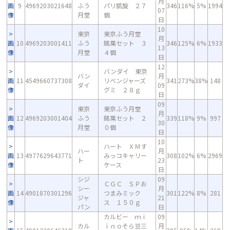
月
画
9
4969203021648
ふう
パリ凱旋 ２７
346
116%
5%
1994
07
像
月堂
個
日
10
東京
東京ふう月堂
月
画
10
4969203001411
ふう
銘菓セット ３
346
125%
6%
1933
13
像
月堂
４個
日
12
バンダイ 東京
バン
月
画
11
4549660737308
リベンジャーズ
341
273%
38%
148
ダイ
09
像
グミ ２８ｇ
日
09
東京
東京ふう月堂
月
画
12
4969203001404
ふう
銘菓セット ２
339
118%
9%
997
30
像
月堂
０個
日
10
ハート ＸＭす
ハー
月
画
13
4977629643771
みっコキャリー
308
102%
6%
2969
ト
23
像
ケース
日
シジ
09
ＣＧＣ ＳＰお
シー
月
画
14
4901870301296
つまみミック
301
122%
8%
281
ジャ
21
像
ス １５０ｇ
パン
日
カルビー ｍｉ
09
カル
ｉｎｏそら豆三
月