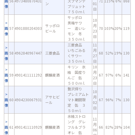
画
56
4973480870431
スプマンテ
71
115%
6%
868
ン
01
像
ブリュット
日
７５０ｍｌ
サッポロ
10
男梅サワ
サッポロ
月
画
57
4901880204303
ー 追いレ
70
103%
20%
119
ビール
23
像
モン 冬
日
３５０ｍｌ
三菱食品
11
いちごみる
月
画
58
4962840967447
三菱食品
68
52%
19%
130
くサワー
27
像
３５０ｍｌ
日
キリン 氷
10
結 国産り
月
画
59
4901411111292
麒麟麦酒
67
97%
6%
141
んご 缶
23
像
５００ｍｌ
日
贅沢搾り
10
プレミアムト
アサヒビ
月
画
60
4904230067931
マト期間限
67
96%
7%
130
ール
02
像
定 缶 ３
日
５０ｍｌ
氷結ストロ
11
ング グレ
月
画
61
4901411110929
麒麟麦酒
フル＆ブラ
66
82%
28%
104
06
像
オレ 缶