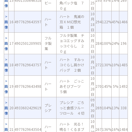
画
15
4901330646318
295
95%
14%
269
ビー
角パック塩 ７
25
像
０ｇ
日
10
ハート 鬼滅の
ハー
月
画
16
4977629643597
刃ＸＭ幻想光
294
122%
45%
1466
ト
18
像
箱 １個
日
フルタ製菓 チ
10
フル
ョコエッグすみ
月
画
17
4902501209905
タ製
284
100%
24%
196
っコぐらし ２
21
像
菓
０ｇ
日
10
ハート すみっ
ハー
月
画
18
4977629643757
コぐらし肩かけ
272
130%
10%
1485
ト
19
像
バッグ ２個
日
10
ハート ごっこ
ハー
月
画
19
4977629643498
あそびブーツ
270
145%
5%
1492
ト
28
像
５個
日
09
プレシア ごろ
プレ
月
画
20
4933602429619
っと食感フルー
269
104%
13%
338
シア
30
像
ツロール ４切
日
10
ハート 光る！
ハー
月
画
21
4977629643504
鳴る！くるまブ
267
136%
16%
1484
ト
28