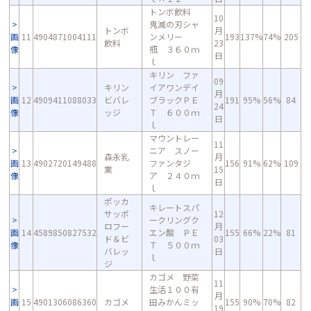
トンボ飲料
10
鬼滅の刃シャ
トンボ
月
画
11
4904871004111
ンメリー
193
137%
74%
205
飲料
23
像
瓶 ３６０ｍ
日
ｌ
キリン ファ
09
キリン
イアワンデイ
月
画
12
4909411088033
ビバレ
ブラックＰＥ
191
95%
56%
84
24
像
ッジ
Ｔ ６００ｍ
日
ｌ
マウントレー
11
ニア スノー
森永乳
月
画
13
4902720149488
ファンタジ
156
91%
62%
109
業
15
像
ア ２４０ｍ
日
ｌ
ポッカ
キレートスパ
サッポ
12
ークリングク
ロフー
月
画
14
4589850827532
エン酸 ＰＥ
155
66%
22%
81
ド＆ビ
03
像
Ｔ ５００ｍ
バレッ
日
ｌ
ジ
カゴメ 野菜
11
生活１００有
月
画
15
4901306086360
カゴメ
田みかんミッ
155
90%
70%
82
19