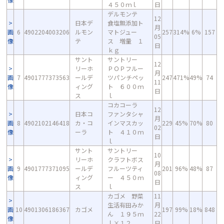
４５０ｍｌ
日
デルモンテ
12
日本デ
食塩無添加ト
月
画
6
4902204003206
ルモン
マトジュー
257
314%
6%
157
05
像
テ
ス 増量 １
日
ｋｇ
サント
サントリー
12
リーホ
ＰＯＰフルー
月
画
7
4901777373563
ールデ
ツパンチペッ
247
471%
49%
74
11
像
ィング
ト ６００ｍ
日
ス
ｌ
コカコーラ
12
日本コ
ファンタシャ
月
画
8
4902102146418
カ・コ
インマスカッ
229
45%
70%
80
02
像
ーラ
ト ４１０ｍ
日
ｌ
サント
サントリー
10
リーホ
クラフトボス
月
画
9
4901777371095
ールデ
フルーツティ
201
96%
48%
87
08
像
ィング
ー ４５０ｍ
日
ス
ｌ
カゴメ 野菜
11
生活有田みか
月
画
10
4901306186367
カゴメ
197
99%
18%
848
ん １９５ｍ
22
像
ｌ×１２
日