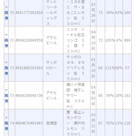
サント
－１９６度
03
リーホ
Ｃ ザ・ま
月
画
70
4901777361850
ールデ
るごとレモ
73
96%
63%
100
26
像
ィング
ン 缶 ３
日
ス
５０ｍｌ
ニッカ シ
04
ードル紅玉
アサヒ
月
画
71
4904230066958
リンゴ ２
72
105%
6%
886
ビール
10
像
１ 瓶 ７
日
２０ｍｌ
サッポロ
03
サッポ
９９．９９
月
画
72
4901880201883
ロビー
クリアレモ
68
111%
50%
97
29
像
ル
ン 缶 ３
日
５０ｍｌ
樽ハイ倶楽
04
部 梅干し
アサヒ
月
画
73
4904230066736
サワー
68
99%
18%
102
ビール
03
像
缶 ３５０
日
ｍｌ
寶 極上レ
03
モンサワ
月
画
74
4904670483483
宝酒造
ー 瀬戸内
67
95%
13%
126
21
像
レモン ３
日
５０ｍｌ