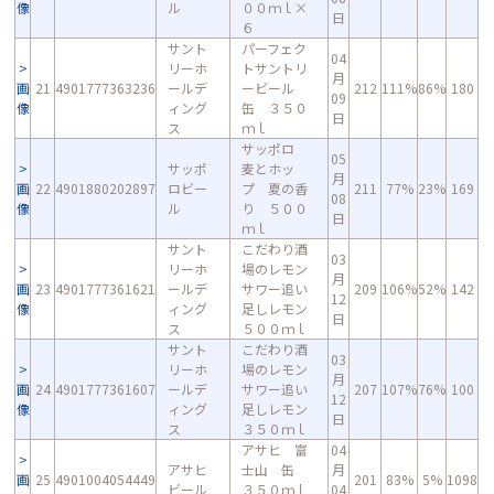
像
ル
００ｍｌ×
日
６
サント
パーフェク
04
リーホ
トサントリ
月
画
21
4901777363236
ールデ
ービール
212
111%
86%
180
09
像
ィング
缶 ３５０
日
ス
ｍｌ
サッポロ
05
サッポ
麦とホッ
月
画
22
4901880202897
ロビー
プ 夏の香
211
77%
23%
169
08
像
ル
り ５００
日
ｍｌ
サント
こだわり酒
03
リーホ
場のレモン
月
画
23
4901777361621
ールデ
サワー追い
209
106%
52%
142
12
像
ィング
足しレモン
日
ス
５００ｍｌ
サント
こだわり酒
03
リーホ
場のレモン
月
画
24
4901777361607
ールデ
サワー追い
207
107%
76%
100
12
像
ィング
足しレモン
日
ス
３５０ｍｌ
アサヒ 富
04
アサヒ
士山 缶
月
画
25
4901004054449
201
83%
5%
1098
ビール
３５０ｍｌ
04