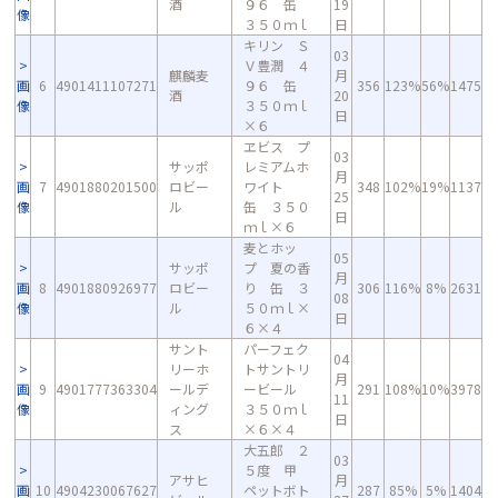
酒
９６ 缶
19
像
３５０ｍｌ
日
キリン Ｓ
03
Ｖ豊潤 ４
麒麟麦
月
画
6
4901411107271
９６ 缶
356
123%
56%
1475
酒
20
像
３５０ｍｌ
日
×６
ヱビス プ
03
サッポ
レミアムホ
月
画
7
4901880201500
ロビー
ワイト
348
102%
19%
1137
25
像
ル
缶 ３５０
日
ｍｌ×６
麦とホッ
05
サッポ
プ 夏の香
月
画
8
4901880926977
ロビー
り 缶 ３
306
116%
8%
2631
08
像
ル
５０ｍｌ×
日
６×４
サント
パーフェク
04
リーホ
トサントリ
月
画
9
4901777363304
ールデ
ービール
291
108%
10%
3978
11
像
ィング
３５０ｍｌ
日
ス
×６×４
大五郎 ２
03
５度 甲
アサヒ
月
画
10
4904230067627
ペットボト
287
85%
5%
1404