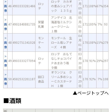
ロッテ カカオ
ロッ
月
画
46
4903333281466
の恵みシェアパ
171
108%
67%
354
テ
09
像
ック １３５ｇ
日
アンデイコ 北
05
栄屋
海道塩ミルクシ
月
画
47
4901840881735
171
105%
7%
93
乳業
ュークリーム
01
像
１個
日
04
モン
モンテール 生
月
画
48
4902751341028
テー
ロール苺レアチ
170
108%
15%
279
01
像
ル
ーズ ４個
日
ロッテ おもて
03
ロッ
なしチョコパイ
月
画
49
4903333277094
170
91%
29%
297
テ
Ｐあまおう苺
30
像
９個
日
オランジェ ク
03
田口
リーム多めシュ
月
画
50
4582532201187
170
92%
7%
108
食品
ーＣカスタード
29
像
Ｈ １個
日
▲ページトップへ
■酒類
画