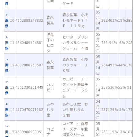
産業
01
像
ケーキ
日
05
森永製菓 小枝
森永
月
画
10
4902888248832
レモネードＴＴ
282
401%
19%
285
製菓
14
像
Ｐ １１６ｇ
日
洋菓
05
ヒロタ プリン
子の
月
画
11
4940489104881
カラメルシュー
269
94%
6%
248
ヒロ
01
像
クリーム ４個
タ
日
05
森永製菓 小枝
森永
月
画
12
4902888250507
のクッキー １
264
493%
44%
178
製菓
14
像
０枚
日
カルビー チー
05
カル
ズビット濃厚チ
月
画
13
4901330201449
257
536%
55%
91
ビー
ェダーＴ ５５
14
像
ｇ
日
04
あわ
あわしま堂 お
月
画
14
4970470071182
しま
いも蒸しまん
257
129%
8%
177
01
像
堂
２個
日
ロピア 生食感
05
ロピ
チーズケーキ北
月
画
15
4589988990351
250
119%
12%
187
ア
海道クリーム
01