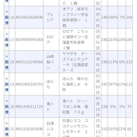
像
Ｃ １個
日
オアフ 抹茶モ
04
プレ
ンブラン～宇治
月
画
16
4933602426946
249
188%
7%
260
シア
抹茶使用～ １
01
像
個
日
ロピア ごろっ
05
ロピ
と珈琲ゼリー北
月
画
17
4589988990368
248
103%
10%
186
ア
海道牛乳使用
01
像
１個
日
ヤマザキ チ－
04
山崎
ズフォンデュケ
月
画
18
4903110168980
製パ
248
113%
6%
323
－キ（北海道産
01
像
ン
チ－ズ
日
05
ぼんち 味かる
ぼん
月
画
19
4902450242701
た海老しお ６
247
207%
11%
122
ち
09
像
枚
日
05
東ハト ビーノ
東ハ
月
画
20
4901940111725
うましお味 復
238
0%
5%
70
ト
15
像
刻版 ７０ｇ
日
日清シスコ コ
05
日清
コナッツサブレ
月
画
21
4901620303846
シス
235
105%
22%
88
レモネード ２
12
像
コ
０枚
日