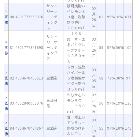
サント
鏡月焼酎ハ
02
リーホ
イレモン３
月
画
80
4901777359376
ールデ
０度 炭酸
61
95%
6%
871
26
像
ィング
割り専用
日
ス
７００ｍｌ
－１９６
サント
度 ザ・ま
03
リーホ
るごとグレ
月
画
81
4901777361898
ールデ
59
97%
56%
100
ープフルー
26
像
ィング
ツ３５０ｍ
日
ス
ｌ
タカラ焼酎
03
ハイボール
月
画
82
4904670483513
宝酒造
５度特製サ
58
73%
30%
97
05
像
イダー割り
日
３５０ｍｌ
かむかむレ
02
三菱食
モンサワ
月
画
83
4962840966976
56
97%
19%
130
品
ー ３５０
26
像
ｍｌ
日
寶 極上レ
03
モンサワー
月
画
84
4904670484367
宝酒造
熟成つけ込
55
97%
10%
140
19
像
みレモン
日