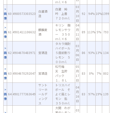
ｍｌ×６
03
白瀧 純
白瀧酒
月
画
60
4980573303523
吟 上善
92
94%
10%
1399
造
10
像
７２０ｍｌ
日
キリン 麹
04
麒麟麦
レモンサワ
月
画
61
4901411106632
89
113%
5%
793
酒
ー ３５０
11
像
ｍｌ×６
日
タカラ焼酎
03
ハイボール
月
画
62
4904670483971
宝酒造
５度前割り
86
93%
13%
134
06
像
レモン ５
日
００ｍｌ
松竹梅
05
天 生貯
月
画
63
4904670292047
宝酒造
83
0%
7%
802
パック
17
像
１．８Ｌ
日
サント
トリスハイ
04
リーホ
ボール そ
月
画
64
4901777363649
ールデ
よぐ風とレ
83
97%
19%
139
16
像
ィング
モン 缶
日
ス
３５０ｍｌ
大関 わが
03
家のレモン