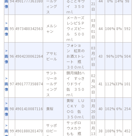
画
94
4901777363380
ールデ
るごとキウ
44
0%
14%
98
21
像
ィング
イ ３５０
日
ス
ｍｌ
メーカーズ
03
レシピＳＰ
メルシ
月
画
95
4973480342563
ウィズピー
44
106%
8%
592
ャン
01
像
ル ５００
日
ｍｌ
フォショ
03
ン 紅茶の
アサヒ
月
画
96
4904230062264
お酒ストレ
43
96%
10%
504
ビール
07
像
ート 瓶
日
３００ｍｌ
サント
鏡月焼酎ハ
02
リーホ
イ すっき
月
画
97
4901777358874
ールデ
りドライ
41
112%
33%
101
26
像
ィング
缶 ３５０
日
ス
ｍｌ
黄桜 ＬＵ
03
ＣＫＹ Ｄ
月
画
98
4901410087116
黄桜
40
102%
6%
254
ＯＧ 缶
20
像
３５０ｍｌ
日
サッポロ
03
サッポ
ウメカク
月
画
99
4901880201470
ロビー
38
108%
9%
452
もも 瓶
13