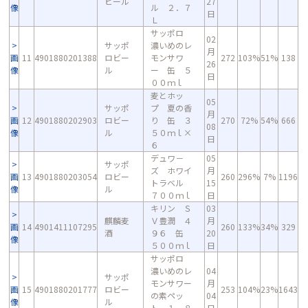
ビール
27
像
ル ２．７
日
Ｌ
サッポロ
02
サッポ
濃いめのレ
月
画
11
4901880201388
ロビー
モンサワ
272
103%
51%
138
26
像
ル
ー 缶 ５
日
００ｍｌ
麦とホッ
05
サッポ
プ 夏の香
月
画
12
4901880202903
ロビー
り 缶 ３
270
72%
54%
666
08
像
ル
５０ｍｌ×
日
６
デュワ－
05
サッポ
ズ ホワイ
月
画
13
4901880203054
ロビー
260
296%
7%
1196
トラベル
15
像
ル
７００ｍｌ
日
キリン Ｓ
03
麒麟麦
Ｖ豊潤 ４
月
画
14
4901411107295
260
133%
34%
329
酒
９６ 缶
20
像
５００ｍｌ
日
サッポロ
濃いめのレ
04
サッポ
モンサワー
月
画
15
4901880201777
ロビー
253
104%
23%
1643
の素ペッ
04
像
ル
ト １．８
日