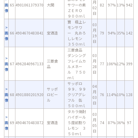
月
画
65
4901061379370
大関
サワーの素
82
97%
13%
942
02
像
ＺＥＲＯ
日
９００ｍｌ
寶 極上レ
03
モンサワ
月
画
66
4904670483841
宝酒造
ー 丸おろ
79
94%
35%
142
19
像
しレモン
日
３５０ｍｌ
三菱食品
ダンシング
03
三菱食
フレイムカ
月
画
67
4962840967133
77
106%
12%
399
品
ルメネー
28
像
ル ７５０
日
ｍｌ
サッポロ
04
サッポ
９９．９９
月
画
68
4901880201920
ロビー
クリアグレ
76
114%
10%
128
03
像
ル
フル 缶
日
５００ｍｌ
タカラ焼酎
03
ハイボール
月
画
69
4904670483872
宝酒造
５度前割り
74
87%
36%
97
05
像
レモン ３
日
５０ｍｌ