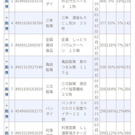
画
3
4549660583370
の刃ウエハース
406
0%
18%
118
ダイ
20
像
３ １枚
日
05
三幸 濃香もろ
三幸
月
画
4
4901626038780
こし気分 ２０
377
93%
5%
142
製菓
02
像
枚
日
02
全国
全農 しっとり
月
画
5
4908012000567
農協
バウムクーヘ
355
128%
7%
287
23
像
食品
ン １０個
日
05
亀田製菓 夏の
亀田
月
画
6
4901313937549
つまみ種 １１
338
56%
60%
193
製菓
08
像
５ｇ
日
05
三立製菓 源氏
三立
月
画
7
4901830163810
パイ塩黒糖味
308
384%
7%
266
製菓
15
像
２０枚
日
バンダイ ＳＨ
05
バン
ＯＤＯＸ仮面ラ
月
画
8
4549660582175
296
206%
12%
496
ダイ
イダー１２ １
15
像
個
日
03
利恵産業 ＬＬ
利恵
月
画
9
4903518962029
濃厚焼きチーズ
296
112%
6%
386