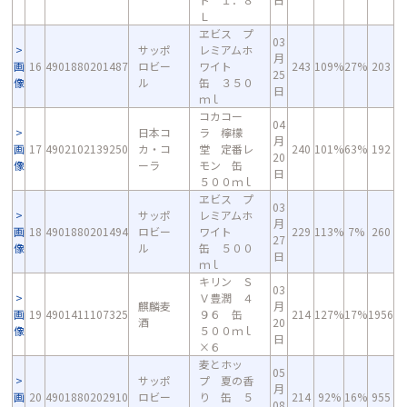
Ｌ
ヱビス プ
03
サッポ
レミアムホ
月
画
16
4901880201487
ロビー
ワイト
243
109%
27%
203
25
像
ル
缶 ３５０
日
ｍｌ
コカコー
04
日本コ
ラ 檸檬
月
画
17
4902102139250
カ・コ
堂 定番レ
240
101%
63%
192
20
像
ーラ
モン 缶
日
５００ｍｌ
ヱビス プ
03
サッポ
レミアムホ
月
画
18
4901880201494
ロビー
ワイト
229
113%
7%
260
27
像
ル
缶 ５００
日
ｍｌ
キリン Ｓ
03
Ｖ豊潤 ４
麒麟麦
月
画
19
4901411107325
９６ 缶
214
127%
17%
1956
酒
20
像
５００ｍｌ
日
×６
麦とホッ
05
サッポ
プ 夏の香
月
画
20
4901880202910
ロビー
り 缶 ５
214
92%
16%
955
08