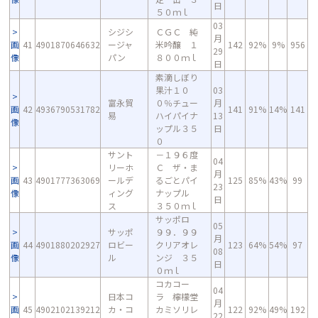
日
５０ｍｌ
03
シジシ
ＣＧＣ 純
月
画
41
4901870646632
ージャ
米吟醸 １
142
92%
9%
956
29
像
パン
８００ｍｌ
日
素滴しぼり
果汁１０
03
富永貿
０％チュー
月
画
42
4936790531782
141
91%
14%
141
易
ハイパイナ
13
像
ップル３５
日
０
サント
－１９６度
04
リーホ
Ｃ ザ・ま
月
画
43
4901777363069
ールデ
るごとパイ
125
85%
43%
99
23
像
ィング
ナップル
日
ス
３５０ｍｌ
サッポロ
05
サッポ
９９．９９
月
画
44
4901880202927
ロビー
クリアオレ
123
64%
54%
97
08
像
ル
ンジ ３５
日
０ｍｌ
コカコー
04
日本コ
ラ 檸檬堂
月
画
45
4902102139212
カ・コ
カミソリレ
122
92%
49%
192
22