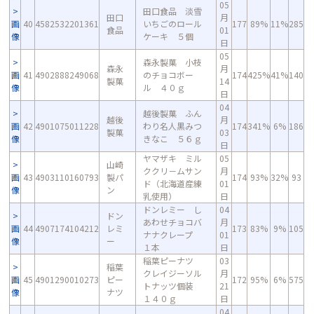
05
田口食品 淡雪
田口
月
画
40
4582532201361
いちごのロール
177
89%
11%
285
食品
01
像
ケーキ ５個
日
05
森永製菓 小枝
森永
月
画
41
4902888249068
のチョコボー
174
425%
41%
140
製菓
14
像
ル ４０ｇ
日
04
越後製菓 ふん
越後
月
画
42
4901075011228
わり名人黒みつ
174
341%
6%
186
製菓
03
像
きなこ ５６ｇ
日
ヤマザキ ミル
05
山崎
ククリ－ムサン
月
画
43
4903110160793
製パ
174
93%
32%
93
ド（北海道産練
01
像
ン
乳使用）
日
ドンレミー し
04
ドン
あわせチョコバ
月
画
44
4907174104212
レミ
173
83%
9%
105
ナナクレープ
01
像
ー
１本
日
稲葉ピーナツ
03
稲葉
クレイジーソル
月
画
45
4901290010273
ピー
172
95%
6%
575
トナッツ個装
21
像
ナツ
１４０ｇ
日
04