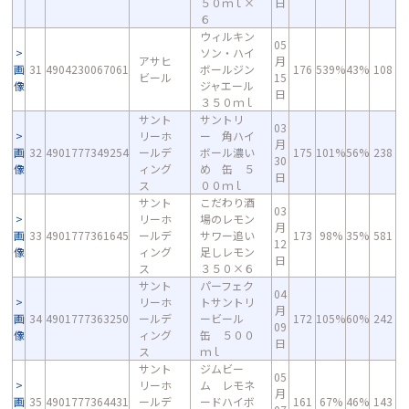
５０ｍｌ×
日
６
ウィルキン
05
ソン・ハイ
アサヒ
月
画
31
4904230067061
ボールジン
176
539%
43%
108
ビール
15
像
ジャエール
日
３５０ｍｌ
サント
サントリ
03
リーホ
ー 角ハイ
月
画
32
4901777349254
ールデ
ボール濃い
175
101%
56%
238
30
像
ィング
め 缶 ５
日
ス
００ｍｌ
サント
こだわり酒
03
リーホ
場のレモン
月
画
33
4901777361645
ールデ
サワー追い
173
98%
35%
581
12
像
ィング
足しレモン
日
ス
３５０×６
サント
パーフェク
04
リーホ
トサントリ
月
画
34
4901777363250
ールデ
ービール
172
105%
60%
242
09
像
ィング
缶 ５００
日
ス
ｍｌ
サント
ジムビー
05
リーホ
ム レモネ
月
画
35
4901777364431
ールデ
ードハイボ
161
67%
46%
143