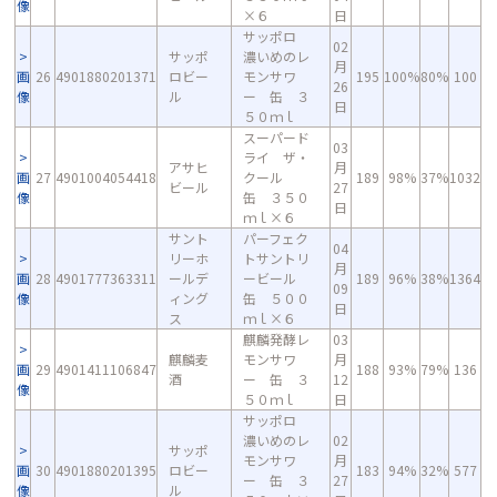
像
×６
日
サッポロ
02
サッポ
濃いめのレ
月
画
26
4901880201371
ロビー
モンサワ
195
100%
80%
100
26
像
ル
ー 缶 ３
日
５０ｍｌ
スーパード
03
ライ ザ・
アサヒ
月
画
27
4901004054418
クール
189
98%
37%
1032
ビール
27
像
缶 ３５０
日
ｍｌ×６
サント
パーフェク
04
リーホ
トサントリ
月
画
28
4901777363311
ールデ
ービール
189
96%
38%
1364
09
像
ィング
缶 ５００
日
ス
ｍｌ×６
麒麟発酵レ
03
麒麟麦
モンサワ
月
画
29
4901411106847
188
93%
79%
136
酒
ー 缶 ３
12
像
５０ｍｌ
日
サッポロ
濃いめのレ
02
サッポ
モンサワ
月
画
30
4901880201395
ロビー
183
94%
32%
577
ー 缶 ３
27
像
ル