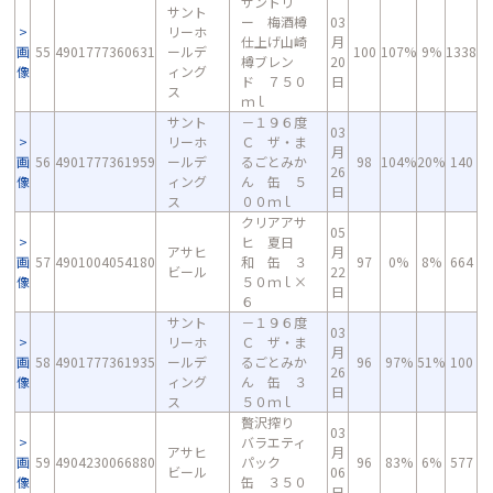
サントリ
サント
ー 梅酒樽
03
リーホ
仕上げ山崎
月
画
55
4901777360631
ールデ
100
107%
9%
1338
樽ブレン
20
像
ィング
ド ７５０
日
ス
ｍｌ
サント
－１９６度
03
リーホ
Ｃ ザ・ま
月
画
56
4901777361959
ールデ
るごとみか
98
104%
20%
140
26
像
ィング
ん 缶 ５
日
ス
００ｍｌ
クリアアサ
05
ヒ 夏日
アサヒ
月
画
57
4901004054180
和 缶 ３
97
0%
8%
664
ビール
22
像
５０ｍｌ×
日
６
サント
－１９６度
03
リーホ
Ｃ ザ・ま
月
画
58
4901777361935
ールデ
るごとみか
96
97%
51%
100
26
像
ィング
ん 缶 ３
日
ス
５０ｍｌ
贅沢搾り
03
バラエティ
アサヒ
月
画
59
4904230066880
パック
96
83%
6%
577
ビール
06
像
缶 ３５０
日