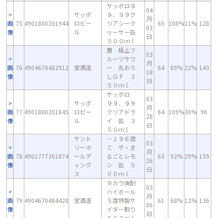
サッポロ９
04
サッポ
９．９９ク
月
画
75
4901880201944
ロビー
リアシーク
65
108%
11%
128
03
像
ル
ヮーサー缶
日
５００ｍｌ
寶 極上フ
03
ルーツサワ
月
画
76
4904670482912
宝酒造
ー 丸おろ
64
69%
22%
143
18
像
しＧＦ ３
日
５０ｍｌ
サッポロ
03
サッポ
９９．９９
月
画
77
4901880201845
ロビー
クリアドラ
64
109%
36%
96
28
像
ル
イ 缶 ３
日
５０ｍｌ
サント
－１９６度
03
リーホ
Ｃ ザ・ま
月
画
78
4901777361874
ールデ
るごとレモ
63
92%
29%
139
26
像
ィング
ン 缶 ５
日
ス
００ｍｌ
タカラ焼酎
03
ハイボール
月
画
79
4904670484428
宝酒造
５度特製サ
61
68%
12%
136
06
像
イダー割り
日
５００ｍｌ