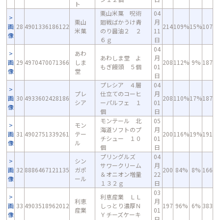
ト
栗山米菓 呪術
04
栗山
廻戦ばかうけ青
月
画
28
4901336186122
214
109%
15%
107
米菓
のり醤油２ ２
11
像
６ｇ
日
04
あわ
あわしま堂 よ
月
画
29
4970470071366
しま
208
112%
9%
187
もぎ饅頭 ５個
01
像
堂
日
プレシア ４層
04
プレ
仕立てのコーヒ
月
画
30
4933602428186
208
110%
17%
187
シア
ーパルフェ １
01
像
個
日
モンテール 北
05
モン
海道ソフトのプ
月
画
31
4902751339261
テー
200
116%
19%
191
チシュー １０
01
像
ル
個
日
プリングルズ
04
シン
サワークリーム
月
画
32
8886467121135
ガポ
200
84%
8%
166
＆オニオン増量
22
像
ール
１３２ｇ
日
03
利恵産業 ＬＬ
利恵
月
画
33
4903518962012
しっとり濃厚Ｎ
197
96%
6%
383
産業
01
像
Ｙチーズケーキ
日