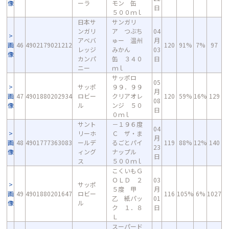
像
ーラ
モン 缶
日
５００ｍｌ
日本サ
サンガリ
ンガリ
ア つぶち
04
アベバ
ゅー 温州
月
画
46
4902179021212
120
91%
7%
97
レッジ
みかん
03
像
カンパ
缶 ３４０
日
ニー
ｍｌ
サッポロ
05
サッポ
９９．９９
月
画
47
4901880202934
ロビー
クリアオレ
120
59%
16%
129
08
像
ル
ンジ ５０
日
０ｍｌ
サント
－１９６度
04
リーホ
Ｃ ザ・ま
月
画
48
4901777363083
ールデ
るごとパイ
119
88%
12%
140
23
像
ィング
ナップル
日
ス
５００ｍｌ
こくいもＧ
ＯＬＤ ２
03
サッポ
５度 甲
月
画
49
4901880201647
ロビー
116
105%
6%
1027
乙 紙パッ
01
像
ル
ク １．８
日
Ｌ
スーパード