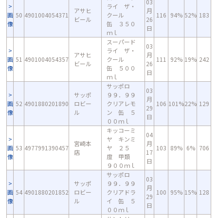
03
ライ ザ・
アサヒ
月
画
50
4901004054371
クール
116
94%
52%
183
ビール
26
像
缶 ３５０
日
ｍｌ
スーパード
03
ライ ザ・
アサヒ
月
画
51
4901004054357
クール
111
92%
19%
242
ビール
26
像
缶 ５００
日
ｍｌ
サッポロ
03
サッポ
９９．９９
月
画
52
4901880201890
ロビー
クリアレモ
106
101%
22%
129
29
像
ル
ン 缶 ５
日
００ｍｌ
キッコーミ
04
ヤ キンミ
宮崎本
月
画
53
4977991390457
ヤ ２５
103
89%
6%
706
店
17
像
度 甲類
日
９００ｍｌ
サッポロ
03
サッポ
９９．９９
月
画
54
4901880201852
ロビー
クリアドラ
100
95%
15%
128
29
像
ル
イ 缶 ５
日
００ｍｌ