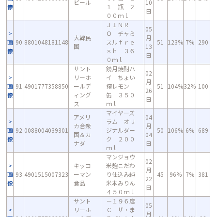
ビール
10
像
１ 瓶 ２
日
００ｍｌ
ＪＩＮＲ
05
Ｏ チャミ
大韓民
月
画
90
8801048181148
スルｆｒｅ
51
123%
7%
290
国
13
像
ｓｈ ３６
日
０ｍｌ
サント
鏡月焼酎ハ
02
リーホ
イ ちょい
月
画
91
4901777358850
ールデ
搾レモン
51
104%
32%
100
26
像
ィング
缶 ３５０
日
ス
ｍｌ
マイヤーズ
アメリ
04
ラム オリ
カ合衆
月
画
92
0088004039301
ジナルダー
50
106%
6%
689
国＆カ
04
像
ク ２００
ナダ
日
ｍｌ
マンジョウ
02
キッコ
米麹こだわ
月
画
93
4901515007323
ーマン
り仕込み純
45
96%
7%
381
22
像
食品
米本みりん
日
４５０ｍｌ
サント
－１９６度
05
リーホ
Ｃ ザ・ま
月