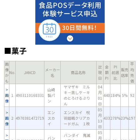
■菓子
画
平
出
金
PI
像
メーカー
販売
均
No.
JANCD
商品名称
現
額
前週
か
名
店率
売
日
PI
比
も
価
ヤマザキ ミル
04
山崎
キ－蒸しケ－キ
月
画
1
4903110168331
製パ
440
184%
5%
92
のとろけるぷり
01
像
ン
ん
日
05
エン
エンスカイ 呪
月
画
2
4970381472719
スカ
術廻戦クリアカ
433
278%
23%
197
13
像
イ
ードガム １枚
日
05
バンダイ 鬼滅
バン
月