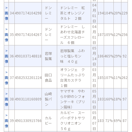
04
ドン
ドンレミー 紅
月
画
34
4907174104298
レミ
茶とオレンジノ
194
104%
20%
229
01
像
ー
タルト ２個
日
ドンレミー し
04
ドン
あわせ北海道チ
月
画
35
4907174104267
レミ
187
105%
12%
256
ーズスフレロー
01
像
ー
ル ６個
日
05
岩塚製菓 ふわ
岩塚
月
画
36
4901037148818
っと塩レモン
186
465%
29%
92
製菓
14
像
味 ４０ｇ
日
オランジェ ク
03
田口
リームたっぷり
月
画
37
4582532201224
185
107%
11%
262
食品
台湾カステラ
31
像
１個
日
ヤマザキ やわ
05
山崎
らか卵のシフォ
月
画
38
4903110160809
製パ
183
160%
18%
97
ンケ－キ（プリ
01
像
ン
ン風味）
日
カルビー スー
05
カル
パーポテトサワ
月
画
39
4901330915766
183
71%
69%
87
ビー
クリオニオン
07
像
５６ｇ
日