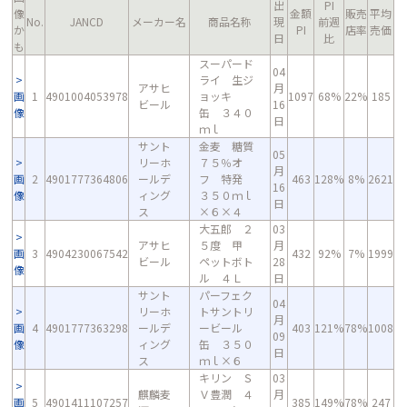
出
PI
像
金額
販売
平均
No.
JANCD
メーカー名
商品名称
現
前週
か
PI
店率
売価
日
比
も
スーパード
04
ライ 生ジ
アサヒ
月
画
1
4901004053978
ョッキ
1097
68%
22%
185
ビール
16
像
缶 ３４０
日
ｍｌ
サント
金麦 糖質
05
リーホ
７５％オ
月
画
2
4901777364806
ールデ
フ 特発
463
128%
8%
2621
16
像
ィング
３５０ｍｌ
日
ス
×６×４
大五郎 ２
03
アサヒ
５度 甲
月
画
3
4904230067542
432
92%
7%
1999
ビール
ペットボト
28
像
ル ４Ｌ
日
サント
パーフェク
04
リーホ
トサントリ
月
画
4
4901777363298
ールデ
ービール
403
121%
78%
1008
09
像
ィング
缶 ３５０
日
ス
ｍｌ×６
キリン Ｓ
03
麒麟麦
Ｖ豊潤 ４
月
画
5
4901411107257
385
149%
78%
247