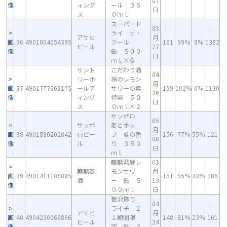
07
像
ィング
ール ３５
日
ス
０ｍｌ
スーパード
03
ライ ザ・
アサヒ
月
画
36
4901004054395
クール
161
99%
8%
1382
ビール
27
像
缶 ５００
日
ｍｌ×６
サント
こだわり酒
04
リーホ
場のレモン
月
画
37
4901777363175
ールデ
サワーの素
159
102%
6%
1130
26
像
ィング
特発 ５０
日
ス
０ｍｌ×２
サッポロ
05
サッポ
麦とホッ
月
画
38
4901880202842
ロビー
プ 夏の香
156
77%
55%
121
08
像
ル
り ３５０
日
ｍｌ
麒麟発酵レ
03
麒麟麦
モンサワ
月
画
39
4901411106885
151
95%
43%
186
酒
ー 缶 ５
13
像
００ｍｌ
日
贅沢搾り
04
ライチ ２
アサヒ
月
画
40
4904230066866
１期間限
148
81%
23%
101
ビール
24
像
定 缶 ３