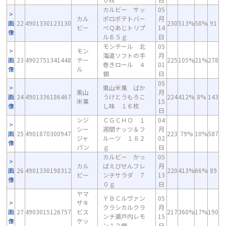
カルビー サッ
05
カル
ポロポテトバー
月
画
22
4901330123130
230
513%
58%
91
ビー
ベＱあじトリプ
14
像
ル６５ｇ
日
モンテール 北
05
モン
海道ソフトの手
月
画
23
4902751341448
テー
225
105%
21%
278
巻きロール ４
01
像
ル
個
日
05
栗山米菓 ばか
栗山
月
画
24
4901336186467
うけとうもろこ
224
412%
8%
143
米菓
15
像
し味 １６枚
日
シジ
ＣＧＣＨＯ １
04
シー
週間ナッツ＆フ
月
画
25
4901870300947
223
79%
10%
587
ジャ
ルーツ １８２
02
像
パン
ｇ
日
カルビー かっ
05
カル
ぱえびせんフレ
月
画
26
4901330198312
220
413%
66%
89
ビー
ンチサラダ ７
13
像
０ｇ
日
ヤマ
ＹＢＣルヴァン
05
ザキ
クラシカルクラ
月
画
27
4903015126757
ビス
217
360%
17%
190
ンチ瀬戸内レモ
15
像
ケッ
ン１２個
日