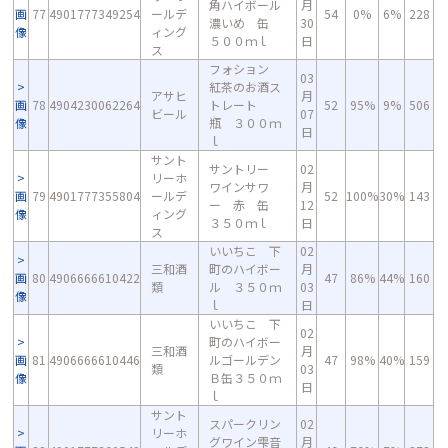
角ハイボール
月
画
77
4901777349254
ールデ
54
0%
6%
228
濃いめ 缶
30
像
ィング
５００ｍｌ
日
ス
フォション
03
紅茶のお酒ス
アサヒ
月
画
78
4904230062264
トレート
52
95%
9%
506
ビール
07
像
瓶 ３００ｍ
日
ｌ
サント
サントリー
02
リーホ
ワインサワ
月
画
79
4901777355804
ールデ
52
100%
30%
143
ー 赤 缶
12
像
ィング
３５０ｍｌ
日
ス
いいちこ 下
02
三和酒
町のハイボー
月
画
80
4906666610422
47
86%
44%
160
類
ル ３５０ｍ
03
像
ｌ
日
いいちこ 下
02
町のハイボー
三和酒
月
画
81
4906666610446
ルゴールデン
47
98%
40%
159
類
03
像
Ｂ缶３５０ｍ
日
ｌ
サント
スパークリン
02
リーホ
グワイン雫音
月