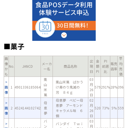
■菓子
画
平
出
金
PI
像
メーカ
販売
均
No.
JANCD
商品名称
現
額
前週
か
ー名
店率
売
日
PI
比
も
価
栗
03
栗山米菓 ばかう
山
月
画
1
4901336185064
け青のり鬼滅の
579
291%
28%
396
米
26
像
刃 ８４ｇ
菓
日
母恵夢 ベビー母
02
母
恵夢 アーモンド
月
画
2
4524144102742
恵
520
73%
5%
559
キャラメル味 ６
26
像
夢
個
日
バ
03
バンダイ Ｔｗｉ
ン
月