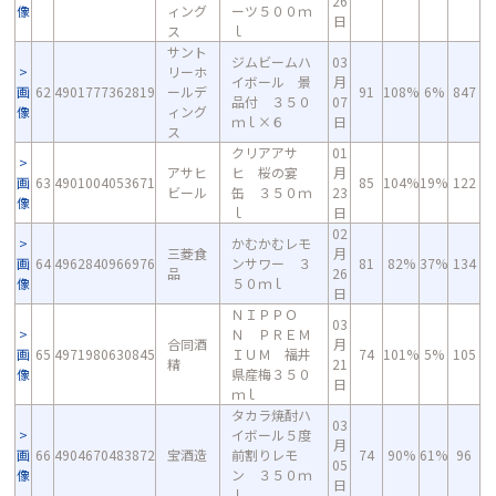
26
像
ィング
ーツ５００ｍ
日
ス
ｌ
サント
ジムビームハ
03
リーホ
イボール 景
月
画
62
4901777362819
ールデ
91
108%
6%
847
品付 ３５０
07
像
ィング
ｍｌ×６
日
ス
クリアアサ
01
アサヒ
ヒ 桜の宴
月
画
63
4901004053671
85
104%
19%
122
ビール
缶 ３５０ｍ
23
像
ｌ
日
02
かむかむレモ
三菱食
月
画
64
4962840966976
ンサワー ３
81
82%
37%
134
品
26
像
５０ｍｌ
日
ＮＩＰＰＯ
03
Ｎ ＰＲＥＭ
合同酒
月
画
65
4971980630845
ＩＵＭ 福井
74
101%
5%
105
精
21
像
県産梅３５０
日
ｍｌ
タカラ焼酎ハ
03
イボール５度
月
画
66
4904670483872
宝酒造
前割りレモ
74
90%
61%
96
05
像
ン ３５０ｍ
日
ｌ