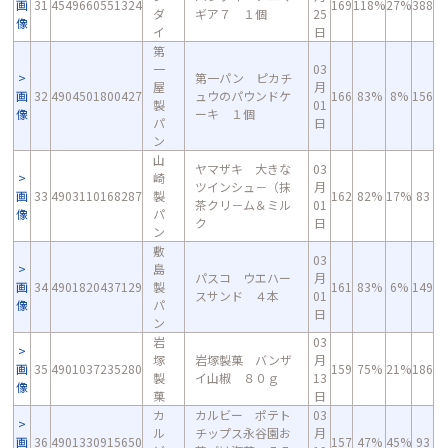
画
31
4549660551324
169
118%
27%
388
ダ
ギア７ １個
25
像
イ
日
第
一
03
第一パン ピカチ
屋
月
画
32
4904501800427
ュウのパウンドケ
166
83%
8%
156
製
01
像
ーキ １個
パ
日
ン
山
ヤマザキ 大きな
03
崎
ツインシュ－（抹
月
画
33
4903110168287
製
162
82%
17%
83
茶クリ－ム＆ミル
01
像
パ
ク
日
ン
敷
03
島
パスコ ウエハー
月
画
34
4901820437129
製
161
83%
6%
149
スサンド ４本
01
像
パ
日
ン
岩
03
塚
岩塚製菓 バンザ
月
画
35
4901037235280
159
75%
21%
186
製
イ山椒 ８０ｇ
13
像
菓
日
カ
カルビー ポテト
03
ル
チップス永谷園お
月
画
36
4901330915650
157
47%
45%
93