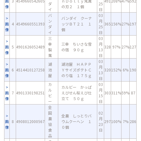
画
3
4549660542605
ｎＤｏｌｌｙ鬼滅
491
208%
47%
592
ダ
25
像
の刃２ １個
イ
日
バ
03
バンダイ クーナ
ン
月
画
4
4549660551393
ッツＢＴ２１ １
365
156%
27%
197
ダ
25
像
個
イ
日
三
03
幸
三幸 ちいさな雪
月
画
5
4901626052489
328
97%
27%
127
製
の宿 ９０ｇ
13
像
菓
日
03
湖
湖池屋 ＨＡＰＰ
月
画
6
4514410127258
池
ＹサイズポテトＣ
320
152%
6%
190
13
像
屋
のり塩 １７５ｇ
日
カ
03
カルビー かっぱ
ル
月
画
7
4901330198251
えびせん桜えび仕
303
311%
59%
87
ビ
15
像
立て ５０ｇ
ー
日
全
国
02
全農 しっとりバ
農
月
画
8
4908012000567
ウムクーヘン １
297
100%
7%
286
協
23
像
０個
食
日
品