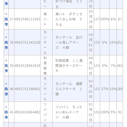
ビ
茶づけ海苔 ５５
19
像
ー
ｇ
日
03
東
東ハト ポテッセ
月
画
37
4901940111565
ハ
ルうましお味 ５
157
399%
6%
87
26
像
ト
８ｇ
日
モ
04
ン
モンテール 生ロ
月
画
38
4902751341028
テ
ール苺レアチー
155
0%
16%
251
01
像
ー
ズ ４個
日
ル
利
04
利恵産業 ＬＬ濃
恵
月
画
39
4903518962029
厚焼きチーズケー
153
0%
7%
402
産
02
像
キ
業
日
モ
03
ン
モンテール 濃厚
月
画
40
4902751340861
テ
ミルクケーキ １
151
57%
10%
289
01
像
ー
個
日
ル
フ
02
フジパン ちっち
ジ
月
画
41
4902410664482
ゃいあんドーナ
151
108%
9%
91
パ
01
像
ツ ４個
ン
日
山