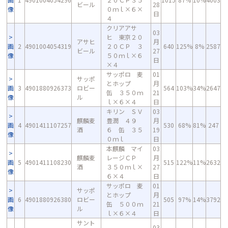
ビール
28
像
０ｍｌ×６×
日
４
クリアアサ
03
ヒ 東京２０
アサヒ
月
画
2
4901004054319
２０ＣＰ ３
640
125%
8%
2587
ビール
27
像
５０ｍｌ×６
日
×４
サッポロ 麦
01
サッポ
とホップ
月
画
3
4901880926373
ロビー
564
103%
34%
2647
缶 ３５０ｍ
21
像
ル
ｌ×６×４
日
キリン ＳＶ
03
麒麟麦
豊潤 ４９
月
画
4
4901411107257
530
68%
81%
247
酒
６ 缶 ３５
19
像
０ｍｌ
日
本麒麟 マイ
03
麒麟麦
レージＣＰ
月
画
5
4901411108230
515
122%
11%
2632
酒
３５０ｍｌ×
27
像
６×４
日
サッポロ 麦
01
サッポ
とホップ
月
画
6
4901880926380
ロビー
505
97%
14%
3792
缶 ５００ｍ
21
像
ル
ｌ×６×４
日
サント
03