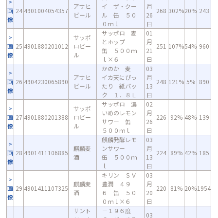
アサヒ
イ ザ・クー
月
画
24
4901004054357
268
302%
20%
243
ビール
ル 缶 ５０
26
像
０ｍｌ
日
サッポロ 麦
01
サッポ
とホップ
月
画
25
4901880201012
ロビー
251
107%
54%
960
缶 ５００ｍ
21
像
ル
ｌ×６
日
かのか 麦
03
アサヒ
イカ天にぴっ
月
画
26
4904230065890
248
121%
5%
890
ビール
たり 紙パッ
13
像
ク １．８Ｌ
日
サッポロ 濃
02
サッポ
いめのレモン
月
画
27
4901880201388
ロビー
226
92%
48%
139
サワー 缶
26
像
ル
５００ｍｌ
日
麒麟発酵レモ
03
麒麟麦
ンサワー
月
画
28
4901411106885
224
89%
42%
185
酒
缶 ５００ｍ
13
像
ｌ
日
キリン ＳＶ
03
麒麟麦
豊潤 ４９
月
画
29
4901411107325
220
81%
20%
1954
酒
６ 缶 ５０
20
像
０ｍｌ×６
日
サント
－１９６度
03