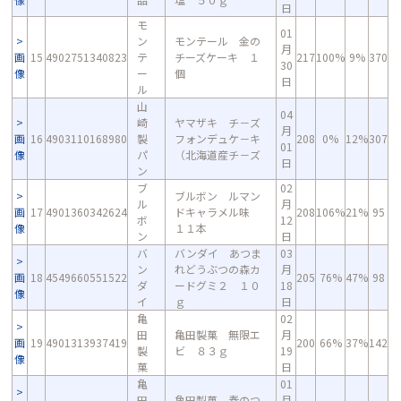
日
モ
01
ン
モンテール 金の
月
画
15
4902751340823
テ
チーズケーキ １
217
100%
9%
370
30
像
ー
個
日
ル
山
04
崎
ヤマザキ チ－ズ
月
画
16
4903110168980
製
フォンデュケ－キ
208
0%
12%
307
01
像
パ
（北海道産チ－ズ
日
ン
ブ
02
ブルボン ルマン
ル
月
画
17
4901360342624
ドキャラメル味
208
106%
21%
95
ボ
12
像
１１本
ン
日
バ
バンダイ あつま
03
ン
れどうぶつの森カ
月
画
18
4549660551522
205
76%
47%
98
ダ
ードグミ２ １０
18
像
イ
ｇ
日
亀
02
田
亀田製菓 無限エ
月
画
19
4901313937419
200
66%
37%
142
製
ビ ８３ｇ
19
像
菓
日
亀
01
田
亀田製菓 春のつ
月