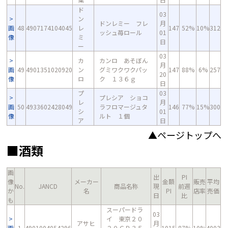
ド
03
ン
ドンレミー フレ
月
画
48
4907174104045
レ
147
52%
10%
312
ッシュ苺ロール
01
像
ミ
日
ー
03
カ
カンロ あそぼん
月
画
49
4901351020920
ン
グミワクワクパッ
147
88%
6%
257
20
像
ロ
ク １３６ｇ
日
プ
03
プレシア ショコ
レ
月
画
50
4933602428049
ラフロマージュタ
146
77%
15%
300
シ
01
像
ルト １個
ア
日
▲ページトップへ
■酒類
画
出
PI
像
メーカー
金額
販売
平均
No.
JANCD
商品名称
現
前週
か
名
PI
店率
売価
日
比
も
スーパードラ
03
イ 東京２０
アサヒ
月
画
1
4901004054296
２０ＣＰ３５
1015
87%
10%
4003