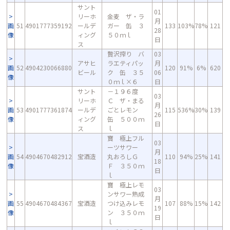
サント
01
リーホ
金麦 ザ・ラ
月
画
51
4901777359192
ールデ
ガー 缶 ３
133
103%
78%
121
28
像
ィング
５０ｍｌ
日
ス
贅沢搾り バ
03
アサヒ
ラエティパッ
月
画
52
4904230066880
120
91%
6%
620
ビール
ク 缶 ３５
06
像
０ｍｌ×６
日
サント
－１９６度
03
リーホ
Ｃ ザ・まる
月
画
53
4901777361874
ールデ
ごとレモン
115
536%
30%
139
26
像
ィング
缶 ５００ｍ
日
ス
ｌ
寶 極上フル
03
ーツサワー
月
画
54
4904670482912
宝酒造
丸おろしＧ
110
94%
25%
141
18
像
Ｆ ３５０ｍ
日
ｌ
寶 極上レモ
03
ンサワー熟成
月
画
55
4904670484367
宝酒造
つけ込みレモ
107
88%
15%
142
19
像
ン ３５０ｍ
日
ｌ