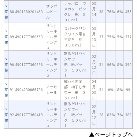
サッポロ ウ
03
サッポ
メカク ピン
月
画
88
4901880201463
ロビー
38
76%
6%
455
グレ 瓶 ５
14
像
ル
００ｍｌ
日
サント
スパークリン
03
リーホ
グワイン雫音
月
画
89
4901777360563
ールデ
37
75%
5%
377
すだち 瓶
13
像
ィング
３５０ｍｌ
日
ス
サント
割るだけワイ
02
リーホ
ンサワー
月
画
90
4901777360396
ールデ
赤 紙パッ
31
96%
8%
390
12
像
ィング
ク ５００ｍ
日
ス
ｌ
樽ハイ倶楽
04
アサヒ
部 梅干しサ
月
画
91
4904230066736
31
0%
8%
99
ビール
ワー 缶 ３
03
像
５０ｍｌ
日
サント
割るだけワイ
02
リーホ
ンサワー
月
画
92
4901777360419
ールデ
白 紙パッ
28
83%
7%
389
12
像
ィング
ク ５００ｍ
日
ス
ｌ
▲ページトップへ