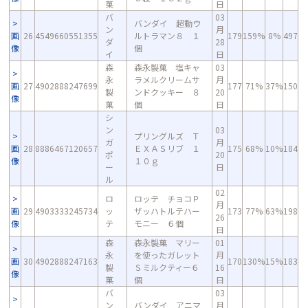
菓
日
バ
03
バンダイ 超動ウ
ン
月
画
26
4549660551355
ルトラマン８ １
179
159%
8%
497
ダ
28
像
個
イ
日
森
森永製菓 塩キャ
03
永
ラメルクリームサ
月
画
27
4902888247699
177
71%
37%
150
製
ンドクッキー ８
20
像
菓
個
日
シ
ン
03
プリングルズ Ｔ
ガ
月
画
28
8886467120657
ＥＸＡＳリブ １
175
68%
10%
184
ポ
20
像
１０ｇ
ー
日
ル
02
ロ
ロッテ チョコＰ
月
画
29
4903333245734
ッ
ザッハトルテハー
173
77%
63%
198
26
像
テ
モニー ６個
日
森
森永製菓 マリー
01
永
を使ったガレット
月
画
30
4902888247163
170
130%
15%
183
製
Ｓミルクティー６
16
像
菓
個
日
バ
03
ン
バンダイ アニマ
月