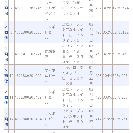
リーホ
金麦 特発
月
画
7
4901777362246
ールデ
缶 ３５０ｍ
487
82%
12%
2624
20
像
ィング
ｌ×６×４
日
ス
ヱビス プレ
03
サッポ
ミアムホワイ
月
画
8
4901880201500
ロビー
476
352%
52%
1122
ト 缶 ３５
25
像
ル
０ｍｌ×６
日
キリン ＳＶ
03
麒麟麦
豊潤 ４９
月
画
9
4901411107271
468
81%
68%
1469
酒
６ 缶 ３５
20
像
０ｍｌ×６
日
サッポロ 麦
01
サッポ
とホップ
月
画
10
4901880201005
ロビー
453
104%
86%
669
缶 ３５０ｍ
21
像
ル
ｌ×６
日
ヱビス プレ
03
サッポ
ミアムホワイ
月
画
11
4901880201487
ロビー
429
398%
55%
200
ト 缶 ３５
25
像
ル
０ｍｌ
日
ヱビス プレ
03
サッポ
ミアムホワイ
月
画
12
4901880201494
ロビー
417
278%
13%
261
ト 缶 ５０
27
像
ル
０ｍｌ
日
サント