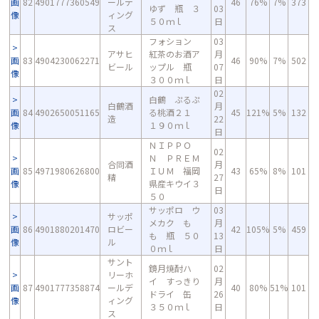
画
82
4901777360549
ールデ
46
76%
7%
373
ゆず 瓶 ３
03
像
ィング
５０ｍｌ
日
ス
フォション
03
アサヒ
紅茶のお酒ア
月
画
83
4904230062271
46
90%
7%
502
ビール
ップル 瓶
07
像
３００ｍｌ
日
02
白鶴 ぷるぷ
白鶴酒
月
画
84
4902650051165
る桃酒２１
45
121%
5%
132
造
22
像
１９０ｍｌ
日
ＮＩＰＰＯ
02
Ｎ ＰＲＥＭ
合同酒
月
画
85
4971980626800
ＩＵＭ 福岡
43
65%
8%
101
精
27
像
県産キウイ３
日
５０
サッポロ ウ
03
サッポ
メカク も
月
画
86
4901880201470
ロビー
42
105%
5%
459
も 瓶 ５０
13
像
ル
０ｍｌ
日
サント
鏡月焼酎ハ
02
リーホ
イ すっきり
月
画
87
4901777358874
ールデ
40
80%
51%
101
ドライ 缶
26
像
ィング
３５０ｍｌ
日
ス