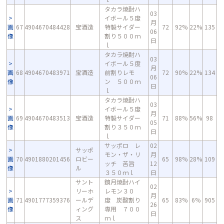
タカラ焼酎ハ
03
イボール５度
月
画
67
4904670484428
宝酒造
特製サイダー
72
92%
22%
135
06
像
割り５００ｍ
日
ｌ
タカラ焼酎ハ
03
イボール５度
月
画
68
4904670483971
宝酒造
前割りレモ
72
90%
22%
134
06
像
ン ５００ｍ
日
ｌ
タカラ焼酎ハ
03
イボール５度
月
画
69
4904670483513
宝酒造
特製サイダー
71
88%
56%
98
05
像
割り３５０ｍ
日
ｌ
サッポロ レ
02
サッポ
モン・ザ・リ
月
画
70
4901880201456
ロビー
65
98%
28%
109
ッチ 苦旨
12
像
ル
３５０ｍｌ
日
サント
鏡月焼酎ハイ
02
リーホ
レモン３０
月
画
71
4901777359376
ールデ
度 炭酸割り
65
83%
6%
905
26
像
ィング
専用 ７００
日
ス
ｍｌ