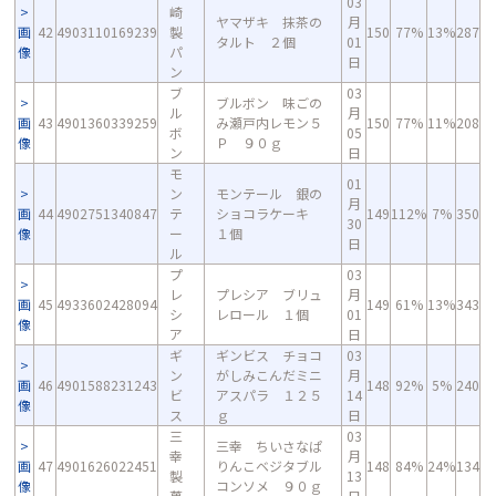
03
崎
ヤマザキ 抹茶の
月
画
42
4903110169239
製
150
77%
13%
287
タルト ２個
01
像
パ
日
ン
ブ
03
ブルボン 味ごの
ル
月
画
43
4901360339259
み瀬戸内レモン５
150
77%
11%
208
ボ
05
像
Ｐ ９０ｇ
ン
日
モ
01
ン
モンテール 銀の
月
画
44
4902751340847
テ
ショコラケーキ
149
112%
7%
350
30
像
ー
１個
日
ル
プ
03
レ
プレシア ブリュ
月
画
45
4933602428094
149
61%
13%
343
シ
レロール １個
01
像
ア
日
ギ
ギンビス チョコ
03
ン
がしみこんだミニ
月
画
46
4901588231243
148
92%
5%
240
ビ
アスパラ １２５
14
像
ス
ｇ
日
三
03
三幸 ちいさなぱ
幸
月
画
47
4901626022451
りんこベジタブル
148
84%
24%
134
製
13
像
コンソメ ９０ｇ
菓
日