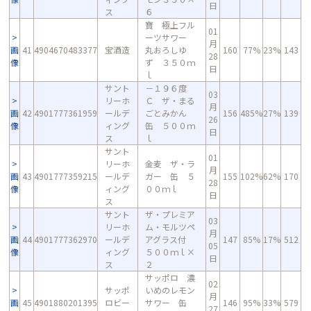
日
ス
６
寶 極上フル
01
ーツサワー
月
画
41
4904670483377
宝酒造
丸おろしゆ
160
77%
23%
143
28
像
ず ３５０ｍ
日
ｌ
サント
－１９６度
03
リーホ
Ｃ ザ・まる
月
画
42
4901777361959
ールデ
ごとみかん
156
485%
27%
139
26
像
ィング
缶 ５００ｍ
日
ス
ｌ
サント
01
リーホ
金麦 ザ・ラ
月
画
43
4901777359215
ールデ
ガー 缶 ５
155
102%
62%
170
28
像
ィング
００ｍｌ
日
ス
サント
ザ・プレミア
03
リーホ
ム・モルツペ
月
画
44
4901777362970
ールデ
アグラス付
147
85%
17%
512
05
像
ィング
５００ｍｌ×
日
ス
２
サッポロ 濃
02
サッポ
いめのレモン
月
画
45
4901880201395
ロビー
サワー 缶
146
95%
33%
579
27