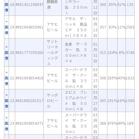
麒麟麦
ンサワー
月
画
18
4901411106847
360
85%
81%
135
酒
缶 ３５０ｍ
12
像
ｌ
日
アサヒ ザ・
03
アサヒ
リッチ 景品
月
画
19
4901004053961
357
83%
11%
2583
ビール
ＣＰ ３５０
13
像
ｍｌ×６×４
日
サント
金麦 ザ・ラ
01
リーホ
ガー 缶 ５
月
画
20
4901777359260
ールデ
315
104%
8%
3740
００ｍｌ×６
31
像
ィング
×４
日
ス
スーパードラ
03
アサヒ
イ ザ・クー
月
画
21
4901004054418
308
269%
43%
1023
ビール
ル 缶 ３５
27
像
０ｍｌ×６
日
ヱビス プレ
03
サッポ
ミアムホワイ
月
画
22
4901880201517
ロビー
305
291%
10%
1500
ト 缶 ５０
27
像
ル
０ｍｌ×６
日
スーパードラ
03
アサヒ
イ ザ・クー
月
画
23
4901004054371
288
470%
49%
184
ビール
ル 缶 ３５
26
像
０ｍｌ
日
スーパードラ
03