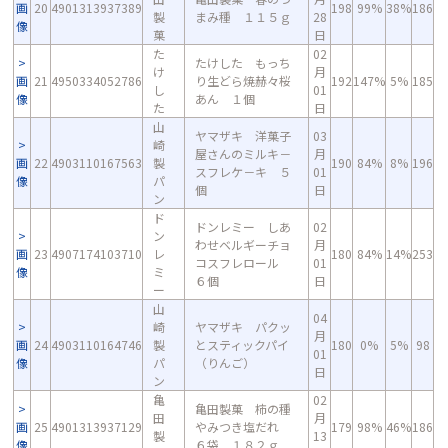
画
20
4901313937389
198
99%
38%
186
製
まみ種 １１５ｇ
28
像
菓
日
た
02
たけした もっち
け
月
画
21
4950334052786
り生どら焼赫々桜
192
147%
5%
185
し
01
像
あん １個
た
日
山
ヤマザキ 洋菓子
03
崎
屋さんのミルキ－
月
画
22
4903110167563
製
190
84%
8%
196
スフレケ－キ ５
01
像
パ
個
日
ン
ド
ドンレミー しあ
02
ン
わせベルギーチョ
月
画
23
4907174103710
レ
180
84%
14%
253
コスフレロール
01
像
ミ
６個
日
ー
山
04
崎
ヤマザキ パクッ
月
画
24
4903110164746
製
とスティックパイ
180
0%
5%
98
01
像
パ
（りんご）
日
ン
亀
02
亀田製菓 柿の種
田
月
画
25
4901313937129
やみつき塩だれ
179
98%
46%
186
製
13
像
６袋 １８２ｇ