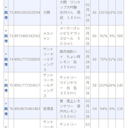
大関 ワンカ
02
ップ大吟醸
月
画
72
4901061010594
大関
志村けん 瓶
60
101%
16%
231
14
像
詰 １８０ｍ
日
ｌ
メーカーズレ
03
メルシ
シピＳＰウィ
月
画
73
4973480342563
60
91%
9%
580
ャン
ズピール ５
01
像
００ｍｌ
日
サント
鏡月焼酎ハ
02
リーホ
イ ちょい搾
月
画
74
4901777358850
ールデ
60
75%
51%
101
レモン 缶
26
像
ィング
３５０ｍｌ
日
ス
サント
サントリー
02
リーホ
ワインサワ
月
画
75
4901777354517
ールデ
58
102%
26%
145
ー 白 缶
12
像
ィング
３５０ｍｌ
日
ス
寶 極上レモ
03
ンサワー 瀬
月
画
76
4904670483483
宝酒造
54
94%
8%
128
戸内レモン
21
像
３５０ｍｌ
日
サント
サントリー
03
リーホ