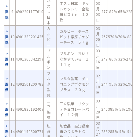
ネ
ネスレ日本 キッ
03
ス
トカットミニ全粒
月
画
9
4902201177610
レ
277
82%
65%
228
粉ビスｉｎ １３
03
像
日
枚
日
本
カ
03
カルビー チーズ
ル
月
画
10
4901330201425
ビット濃厚チェダ
267
570%
70%
88
ビ
20
像
ーチーズ ５７ｇ
ー
日
ブ
03
ブルボン ちいさ
ル
月
画
11
4901360342297
なかすていら １
247
86%
32%
272
ボ
16
像
１１ｇ
ン
日
フ
02
ル
フルタ製菓 チョ
月
画
12
4902501209783
タ
コエッグポケモン
244
95%
32%
196
18
像
製
プラス ２０ｇ
日
菓
三
03
三立製菓 サクッ
立
月
画
13
4901830192407
テチョコレートパ
240
385%
5%
196
製
28
像
イ １２個
菓
日
03
旭
旭食品 高知県産
月
画
14
4901190300771
食
青のりポテトＣ
238
285%
9%
94
27
像
品
塩 ５０ｇ