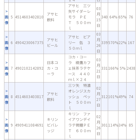
アサヒ 三ツ
03
矢サイダーレ
アサヒ
月
画
5
4514603402810
モラ ＰＥ
340
64%
65%
76
飲料
15
像
Ｔ ５００ｍ
日
ｌ
03
アサヒ ビア
アサヒ
月
画
6
4904230067375
リー 缶 ３
339
570%
22%
167
ビール
26
像
５０ｍｌ
日
コカ・コー
03
日本コ
ラ 綾鷹カフ
月
画
7
4902102142892
カ・コ
ェ抹茶ラテケ
331
166%
5%
2438
21
像
ーラ
ース ４４０
日
ｍｌ×２４
三ツ矢 特濃
02
オレンジスカ
アサヒ
月
画
8
4514603403817
ッシュ ペッ
312
101%
49%
74
飲料
27
像
ト ５００ｍ
日
ｌ
キリン ファ
02
キリン
イアワンデイ
月
画
9
4909411084691
ビバレ
ラテ微糖ＰＥ
301
114%
34%
85
26
像
ッジ
Ｔ ６００ｍ
日
ｌ