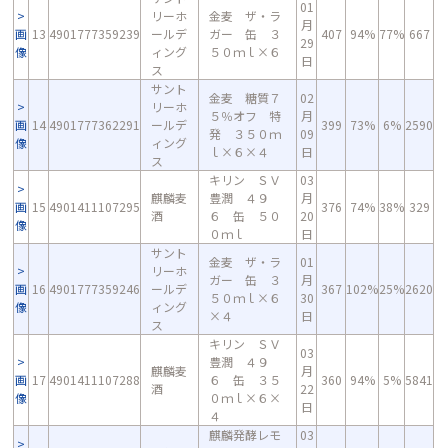
01
リーホ
金麦 ザ・ラ
月
画
13
4901777359239
ールデ
ガー 缶 ３
407
94%
77%
667
29
像
ィング
５０ｍｌ×６
日
ス
サント
金麦 糖質７
02
リーホ
５％オフ 特
月
画
14
4901777362291
ールデ
399
73%
6%
2590
発 ３５０ｍ
09
像
ィング
ｌ×６×４
日
ス
キリン ＳＶ
03
麒麟麦
豊潤 ４９
月
画
15
4901411107295
376
74%
38%
329
酒
６ 缶 ５０
20
像
０ｍｌ
日
サント
金麦 ザ・ラ
01
リーホ
ガー 缶 ３
月
画
16
4901777359246
ールデ
367
102%
25%
2620
５０ｍｌ×６
30
像
ィング
×４
日
ス
キリン ＳＶ
03
豊潤 ４９
麒麟麦
月
画
17
4901411107288
６ 缶 ３５
360
94%
5%
5841
酒
22
像
０ｍｌ×６×
日
４
麒麟発酵レモ
03