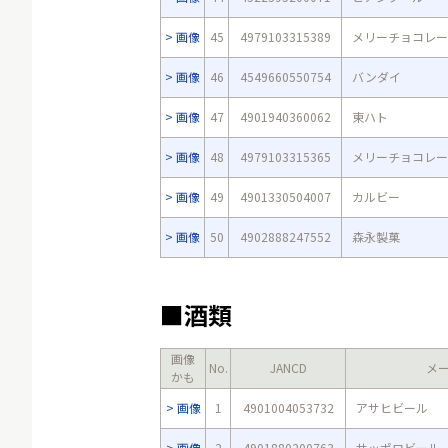
画像
45
4979103315389
メリーチョコレー
画像
46
4549660550754
バンダイ
画像
47
4901940360062
東ハト
画像
48
4979103315365
メリーチョコレー
画像
49
4901330504007
カルビー
画像
50
4902888247552
森永製菓
■酒類
画像
No.
JANCD
メ
かも
画像
1
4901004053732
アサヒビール
画像
2
4901880200763
サッポロビール