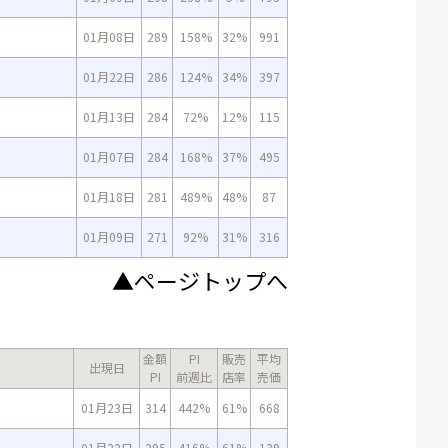
01月08日
289
158%
32%
991
01月22日
286
124%
34%
397
01月13日
284
72%
12%
115
01月07日
284
168%
37%
495
01月18日
281
489%
48%
87
01月09日
271
92%
31%
316
▲ページトップへ
金額
PI
販売
平均
出現日
PI
前週比
店率
売価
01月23日
314
442%
61%
668
01月22日
295
416%
61%
139