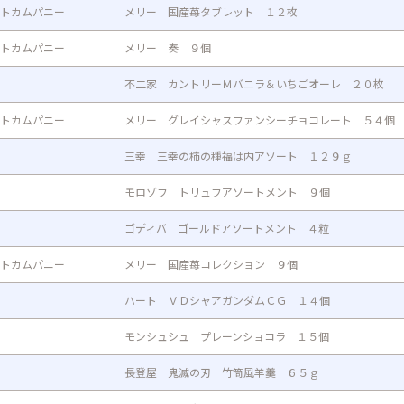
トカムパニー
メリー 国産苺タブレット １２枚
トカムパニー
メリー 奏 ９個
不二家 カントリーＭバニラ＆いちごオーレ ２０枚
トカムパニー
メリー グレイシャスファンシーチョコレート ５４個
三幸 三幸の柿の種福は内アソート １２９ｇ
モロゾフ トリュフアソートメント ９個
ゴディバ ゴールドアソートメント ４粒
トカムパニー
メリー 国産苺コレクション ９個
ハート ＶＤシャアガンダムＣＧ １４個
モンシュシュ プレーンショコラ １５個
長登屋 鬼滅の刃 竹筒風羊羹 ６５ｇ