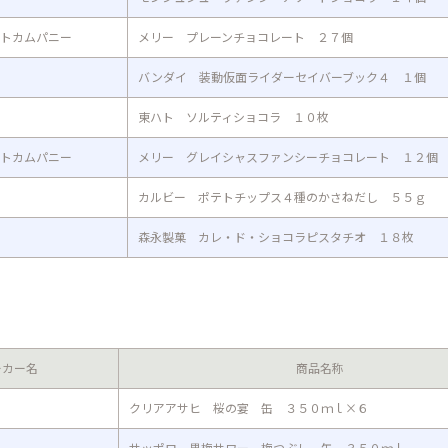
トカムパニー
メリー プレーンチョコレート ２７個
バンダイ 装動仮面ライダーセイバーブック４ １個
東ハト ソルティショコラ １０枚
トカムパニー
メリー グレイシャスファンシーチョコレート １２個
カルビー ポテトチップス４種のかさねだし ５５ｇ
森永製菓 カレ・ド・ショコラピスタチオ １８枚
ーカー名
商品名称
クリアアサヒ 桜の宴 缶 ３５０ｍｌ×６
サッポロ 男梅サワー 梅つぶし 缶 ３５０ｍｌ