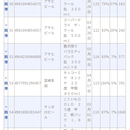
アサヒ
月
画
50
4901004054371
クール
123
75%
57%
183
ビール
26
像
缶 ３５０
日
ｍｌ
スーパード
03
ライ ザ・
アサヒ
月
画
51
4901004054357
クール
122
83%
20%
243
ビール
26
像
缶 ５００
日
ｍｌ
贅沢搾り
03
バラエティ
アサヒ
月
画
52
4904230066880
パック
116
83%
7%
577
ビール
06
像
缶 ３５０
日
ｍｌ×６
キッコーミ
04
ヤ キンミ
宮崎本
月
画
53
4977991390457
ヤ ２５
115
100%
5%
705
店
17
像
度 甲類
日
９００ｍｌ
こくいもＧ
ＯＬＤ ２
03
サッポ
５度 甲
月
画
54
4901880201647
ロビー
110
87%
7%
1043
乙 紙パッ
01
像
ル
ク １．８
日
Ｌ