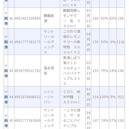
日
ｍｌ×６
麒麟発酵レ
03
麒麟麦
モンサワ
月
画
41
4901411106885
160
82%
42%
186
酒
ー 缶 ５
13
像
００ｍｌ
日
サント
こだわり酒
04
リーホ
場のレモン
月
画
42
4901777363175
ールデ
サワーの素
156
93%
6%
1141
26
像
ィング
特発 ５０
日
ス
０ｍｌ×２
素滴しぼり
果汁１０
03
富永貿
０％チュー
月
画
43
4936790531782
155
79%
14%
140
易
ハイパイナ
13
像
ップル３５
日
０
03
シジシ
ＣＧＣ 純
月
画
44
4901870646632
ージャ
米吟醸 １
154
109%
9%
952
29
像
パン
８００ｍｌ
日
サント
－１９６度
04
リーホ
Ｃ ザ・ま
月
画
45
4901777363069
ールデ
るごとパイ
147
74%
57%
100
23
像
ィング
ナップル
日