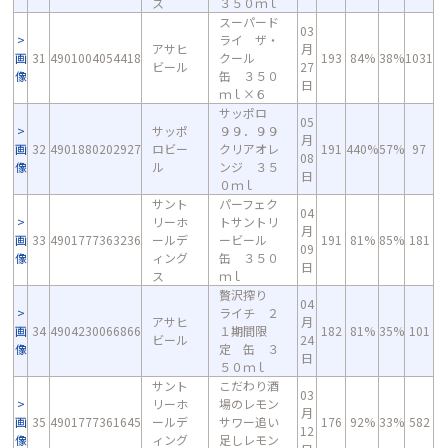
ス
３５０ｍｌ
スーパード
03
ライ ザ・
アサヒ
月
画
31
4901004054418
クール
193
84%
38%
1031
ビール
27
像
缶 ３５０
日
ｍｌ×６
サッポロ
05
サッポ
９９．９９
月
画
32
4901880202927
ロビー
クリアオレ
191
440%
57%
97
08
像
ル
ンジ ３５
日
０ｍｌ
サント
パーフェク
04
リーホ
トサントリ
月
画
33
4901777363236
ールデ
ービール
191
81%
85%
181
09
像
ィング
缶 ３５０
日
ス
ｍｌ
贅沢搾り
04
ライチ ２
アサヒ
月
画
34
4904230066866
１期間限
182
81%
35%
101
ビール
24
像
定 缶 ３
日
５０ｍｌ
サント
こだわり酒
03
リーホ
場のレモン
月
画
35
4901777361645
ールデ
サワー追い
176
92%
33%
582
12
像
ィング
足しレモン