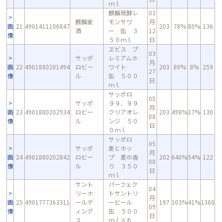
ｍｌ
麒麟発酵レ
03
麒麟麦
モンサワ
月
画
21
4901411106847
203
78%
80%
136
酒
ー 缶 ３
12
像
５０ｍｌ
日
ヱビス プ
03
サッポ
レミアムホ
月
画
22
4901880201494
ロビー
ワイト
203
80%
8%
259
27
像
ル
缶 ５００
日
ｍｌ
サッポロ
05
サッポ
９９．９９
月
画
23
4901880202934
ロビー
クリアオレ
203
498%
17%
130
08
像
ル
ンジ ５０
日
０ｍｌ
サッポロ
05
サッポ
麦とホッ
月
画
24
4901880202842
ロビー
プ 夏の香
202
640%
54%
122
08
像
ル
り ３５０
日
ｍｌ
サント
パーフェク
04
リーホ
トサントリ
月
画
25
4901777363311
ールデ
ービール
197
103%
41%
1368
09
像
ィング
缶 ５００
日
ス
ｍｌ×６