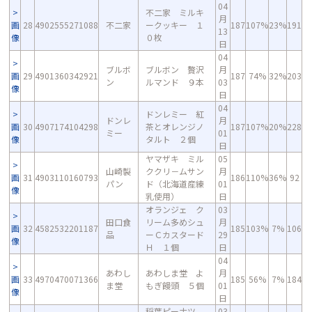
04
不二家 ミルキ
月
画
28
4902555271088
不二家
ークッキー １
187
107%
23%
191
13
像
０枚
日
04
ブルボ
ブルボン 贅沢
月
画
29
4901360342921
187
74%
32%
203
ン
ルマンド ９本
03
像
日
04
ドンレミー 紅
ドンレ
月
画
30
4907174104298
茶とオレンジノ
187
107%
20%
228
ミー
01
像
タルト ２個
日
ヤマザキ ミル
05
山崎製
ククリ－ムサン
月
画
31
4903110160793
186
110%
36%
92
パン
ド（北海道産練
01
像
乳使用）
日
オランジェ ク
03
田口食
リーム多めシュ
月
画
32
4582532201187
185
103%
7%
106
品
ーＣカスタード
29
像
Ｈ １個
日
04
あわし
あわしま堂 よ
月
画
33
4970470071366
185
56%
7%
184
ま堂
もぎ饅頭 ５個
01
像
日
稲葉ピーナツ
03