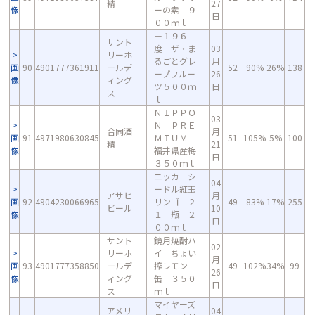
精
27
像
ーの素 ９
日
００ｍｌ
－１９６
サント
度 ザ・ま
03
リーホ
るごとグレ
月
画
90
4901777361911
ールデ
52
90%
26%
138
ープフルー
26
像
ィング
ツ５００ｍ
日
ス
ｌ
ＮＩＰＰＯ
03
Ｎ ＰＲＥ
合同酒
月
画
91
4971980630845
ＭＩＵＭ
51
105%
5%
100
精
21
像
福井県産梅
日
３５０ｍｌ
ニッカ シ
04
ードル紅玉
アサヒ
月
画
92
4904230066965
リンゴ ２
49
83%
17%
255
ビール
10
像
１ 瓶 ２
日
００ｍｌ
サント
鏡月焼酎ハ
02
リーホ
イ ちょい
月
画
93
4901777358850
ールデ
搾レモン
49
102%
34%
99
26
像
ィング
缶 ３５０
日
ス
ｍｌ
マイヤーズ
アメリ
04