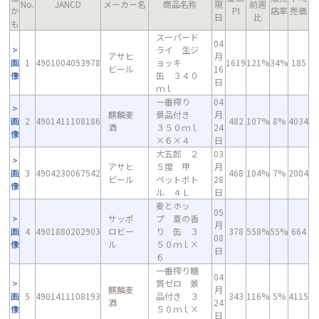
No.
JANCD
メーカー名
商品名称
現
前週
か
PI
店率
売価
日
比
も
スーパード
04
ライ 生ジ
アサヒ
月
画
1
4901004053978
ョッキ
1619
121%
34%
185
ビール
16
像
缶 ３４０
日
ｍｌ
一番搾り
04
麒麟麦
景品付き
月
画
2
4901411108186
482
107%
8%
4034
酒
３５０ｍｌ
24
像
×６×４
日
大五郎 ２
03
アサヒ
５度 甲
月
画
3
4904230067542
468
104%
7%
2004
ビール
ペットボト
28
像
ル ４Ｌ
日
麦とホッ
05
サッポ
プ 夏の香
月
画
4
4901880202903
ロビー
り 缶 ３
378
558%
55%
664
08
像
ル
５０ｍｌ×
日
６
一番搾り糖
04
質ゼロ 景
麒麟麦
月
画
5
4901411108193
品付き ３
343
116%
5%
4115
酒
24
像
５０ｍｌ×
日