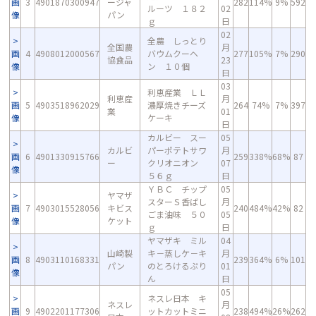
画
3
4901870300947
ージャ
282
114%
9%
592
ルーツ １８２
02
像
パン
ｇ
日
02
全農 しっとり
全国農
月
画
4
4908012000567
バウムクーヘ
277
105%
7%
290
協食品
23
像
ン １０個
日
03
利恵産業 ＬＬ
利恵産
月
画
5
4903518962029
濃厚焼きチーズ
264
74%
7%
397
業
01
像
ケーキ
日
カルビー スー
05
カルビ
パーポテトサワ
月
画
6
4901330915766
259
338%
68%
87
ー
クリオニオン
07
像
５６ｇ
日
ＹＢＣ チップ
05
ヤマザ
スターＳ香ばし
月
画
7
4903015528056
キビス
240
484%
42%
82
ごま油味 ５０
05
像
ケット
ｇ
日
ヤマザキ ミル
04
山崎製
キ－蒸しケ－キ
月
画
8
4903110168331
239
364%
6%
101
パン
のとろけるぷり
01
像
ん
日
05
ネスレ日本 キ
ネスレ
月
画
9
4902201177306
ットカットミニ
238
494%
26%
262