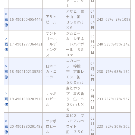
Ｌ
アサヒ 富
04
アサヒ
士山 缶
月
画
16
4901004054449
242
67%
7%
1098
ビール
３５０ｍｌ
04
像
×６
日
サント
ジムビー
05
リーホ
ム レモネ
月
画
17
4901777364431
ールデ
ードハイボ
240
538%
49%
142
07
像
ィング
ール ３５
日
ス
０ｍｌ
コカコー
04
日本コ
ラ 檸檬
月
画
18
4902102139250
カ・コ
堂 定番レ
238
76%
63%
192
20
像
ーラ
モン 缶
日
５００ｍｌ
麦とホッ
05
サッポ
プ 夏の香
月
画
19
4901880202910
ロビー
り 缶 ５
233
237%
17%
957
08
像
ル
００ｍｌ×
日
６
ヱビス プ
03
サッポ
レミアムホ
月
画
20
4901880201487
ロビー
ワイト
223
82%
30%
202
25
像
ル
缶 ３５０
日