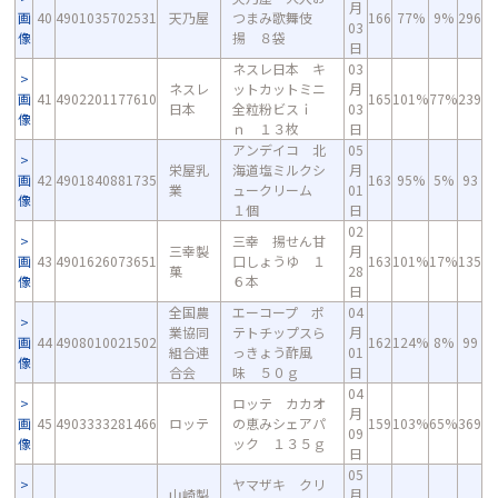
月
画
40
4901035702531
天乃屋
つまみ歌舞伎
166
77%
9%
296
03
像
揚 ８袋
日
ネスレ日本 キ
03
ネスレ
ットカットミニ
月
画
41
4902201177610
165
101%
77%
239
日本
全粒粉ビスｉ
03
像
ｎ １３枚
日
アンデイコ 北
05
栄屋乳
海道塩ミルクシ
月
画
42
4901840881735
163
95%
5%
93
業
ュークリーム
01
像
１個
日
02
三幸 揚せん甘
三幸製
月
画
43
4901626073651
口しょうゆ １
163
101%
17%
135
菓
28
像
６本
日
全国農
エーコープ ポ
04
業協同
テトチップスら
月
画
44
4908010021502
162
124%
8%
99
組合連
っきょう酢風
01
像
合会
味 ５０ｇ
日
04
ロッテ カカオ
月
画
45
4903333281466
ロッテ
の恵みシェアパ
159
103%
65%
369
09
像
ック １３５ｇ
日
05
ヤマザキ クリ
山崎製
月