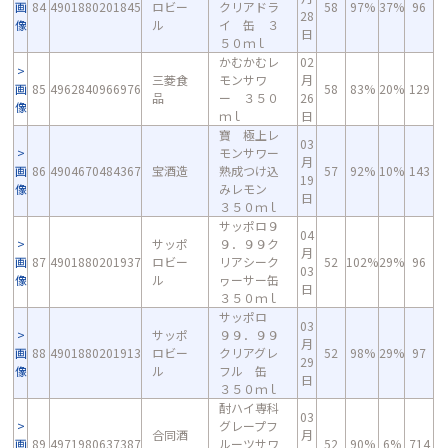
画
84
4901880201845
ロビー
クリアドラ
58
97%
37%
96
28
像
ル
イ 缶 ３
日
５０ｍｌ
かむかむレ
02
三菱食
モンサワ
月
画
85
4962840966976
58
83%
20%
129
品
ー ３５０
26
像
ｍｌ
日
寶 極上レ
03
モンサワー
月
画
86
4904670484367
宝酒造
熟成つけ込
57
92%
10%
143
19
像
みレモン
日
３５０ｍｌ
サッポロ９
04
サッポ
９．９９ク
月
画
87
4901880201937
ロビー
リアシーク
52
102%
29%
96
03
像
ル
ヮーサー缶
日
３５０ｍｌ
サッポロ
03
サッポ
９９．９９
月
画
88
4901880201913
ロビー
クリアグレ
52
98%
29%
97
29
像
ル
フル 缶
日
３５０ｍｌ
酎ハイ専科
03
グレープフ
合同酒
月
画
89
4971980637387
ルーツサワ
52
90%
6%
714