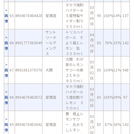
タカラ焼酎
03
ハイボール
月
画
65
4904670484428
宝酒造
５度特製サ
90
100%
14%
137
06
像
イダー割り
日
５００ｍｌ
サント
トリスハイ
04
リーホ
ボール そ
月
画
66
4901777363649
ールデ
よぐ風とレ
85
76%
25%
142
16
像
ィング
モン 缶
日
ス
３５０ｍｌ
大関 わが
03
家のレモン
月
画
67
4901061379370
大関
サワーの素
85
104%
11%
940
02
像
ＺＥＲＯ
日
９００ｍｌ
タカラ焼酎
03
ハイボール
月
画
68
4904670483872
宝酒造
５度前割り
85
105%
39%
97
05
像
レモン ３
日
５０ｍｌ
寶 極上レ
03
モンサワ
月
画
69
4904670483841
宝酒造
ー 丸おろ
85
87%
36%
143
19
像
しレモン
日