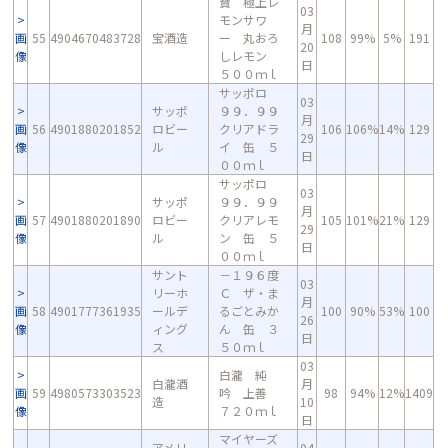
寶 極上レ
03
モンサワ
月
画
55
4904670483728
宝酒造
ー 丸おろ
108
99%
5%
191
20
像
しレモン
日
５００ｍｌ
サッポロ
03
サッポ
９９．９９
月
画
56
4901880201852
ロビー
クリアドラ
106
106%
14%
129
29
像
ル
イ 缶 ５
日
００ｍｌ
サッポロ
03
サッポ
９９．９９
月
画
57
4901880201890
ロビー
クリアレモ
105
101%
21%
129
29
像
ル
ン 缶 ５
日
００ｍｌ
サント
－１９６度
03
リーホ
Ｃ ザ・ま
月
画
58
4901777361935
ールデ
るごとみか
100
90%
53%
100
26
像
ィング
ん 缶 ３
日
ス
５０ｍｌ
03
白瀧 純
白瀧酒
月
画
59
4980573303523
吟 上善
98
94%
12%
1409
造
10
像
７２０ｍｌ
日
マイヤーズ
アメリ
04