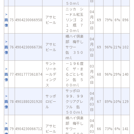
日
５０ｍｌ
ニッカ シ
04
ードル紅玉
アサヒ
月
画
75
4904230066958
リンゴ ２
69
79%
6%
896
ビール
10
像
１ 瓶 ７
日
２０ｍｌ
樽ハイ倶楽
04
部 梅干し
アサヒ
月
画
76
4904230066736
サワー
69
96%
21%
102
ビール
03
像
缶 ３５０
日
ｍｌ
サント
－１９６度
03
リーホ
Ｃ ザ・ま
月
画
77
4901777361874
ールデ
るごとレモ
68
96%
29%
140
26
像
ィング
ン 缶 ５
日
ス
００ｍｌ
サッポロ
04
サッポ
９９．９９
月
画
78
4901880201920
ロビー
クリアグレ
67
89%
10%
129
03
像
ル
フル 缶
日
５００ｍｌ
樽ハイ倶楽
04
部 梅干し
アサヒ
月
画
79
4904230066712
サワー
66
73%
6%
141
ビール
03
像
缶 ５００