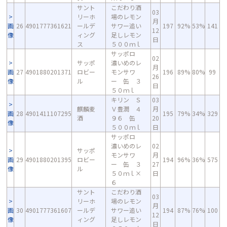
サント
こだわり酒
03
リーホ
場のレモン
月
画
26
4901777361621
ールデ
サワー追い
197
92%
53%
141
12
像
ィング
足しレモン
日
ス
５００ｍｌ
サッポロ
02
サッポ
濃いめのレ
月
画
27
4901880201371
ロビー
モンサワ
196
89%
80%
99
26
像
ル
ー 缶 ３
日
５０ｍｌ
キリン Ｓ
03
麒麟麦
Ｖ豊潤 ４
月
画
28
4901411107295
195
79%
34%
329
酒
９６ 缶
20
像
５００ｍｌ
日
サッポロ
濃いめのレ
02
サッポ
モンサワ
月
画
29
4901880201395
ロビー
194
96%
36%
575
ー 缶 ３
27
像
ル
５０ｍｌ×
日
６
サント
こだわり酒
03
リーホ
場のレモン
月
画
30
4901777361607
ールデ
サワー追い
194
87%
76%
100
12
像
ィング
足しレモン
日