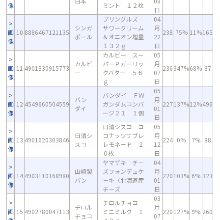
日本
08
像
ミント １２枚
日
プリングルズ
04
シンガ
サワークリーム
月
画
10
8886467121135
238
75%
11%
165
ポール
＆オニオン増量
22
像
１３２ｇ
日
カルビー スー
05
カルビ
パーＰガーリッ
月
画
11
4901330915773
236
347%
68%
87
ー
クバター ５６
07
像
ｇ
日
05
バンダイ ＦＷ
バン
月
画
12
4549660504559
ガンダムコンバ
227
137%
12%
496
ダイ
01
像
ージ２１ １個
日
日清シスコ コ
05
日清シ
コナッツサブレ
月
画
13
4901620303846
224
0%
7%
88
スコ
レモネード ２
12
像
０枚
日
ヤマザキ チ－
04
山崎製
ズフォンデュケ
月
画
14
4903110168980
220
103%
6%
323
パン
－キ（北海道産
01
像
チ－ズ
日
03
チロルチョコ
チロル
月
画
15
4902780047113
ミニミルク １
220
127%
9%
260
チョコ
07