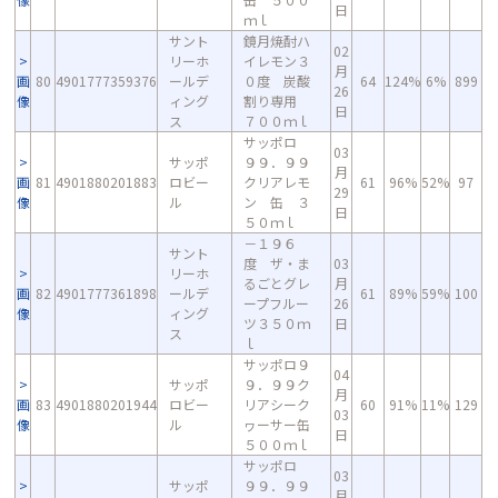
日
ｍｌ
サント
鏡月焼酎ハ
02
リーホ
イレモン３
月
画
80
4901777359376
ールデ
０度 炭酸
64
124%
6%
899
26
像
ィング
割り専用
日
ス
７００ｍｌ
サッポロ
03
サッポ
９９．９９
月
画
81
4901880201883
ロビー
クリアレモ
61
96%
52%
97
29
像
ル
ン 缶 ３
日
５０ｍｌ
－１９６
サント
度 ザ・ま
03
リーホ
るごとグレ
月
画
82
4901777361898
ールデ
61
89%
59%
100
ープフルー
26
像
ィング
ツ３５０ｍ
日
ス
ｌ
サッポロ９
04
サッポ
９．９９ク
月
画
83
4901880201944
ロビー
リアシーク
60
91%
11%
129
03
像
ル
ヮーサー缶
日
５００ｍｌ
サッポロ
03
サッポ
９９．９９
月