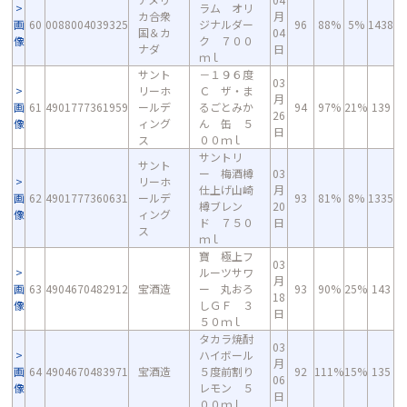
ラム オリ
カ合衆
月
画
60
0088004039325
ジナルダー
96
88%
5%
1438
国＆カ
04
像
ク ７００
ナダ
日
ｍｌ
サント
－１９６度
03
リーホ
Ｃ ザ・ま
月
画
61
4901777361959
ールデ
るごとみか
94
97%
21%
139
26
像
ィング
ん 缶 ５
日
ス
００ｍｌ
サントリ
サント
ー 梅酒樽
03
リーホ
仕上げ山崎
月
画
62
4901777360631
ールデ
93
81%
8%
1335
樽ブレン
20
像
ィング
ド ７５０
日
ス
ｍｌ
寶 極上フ
03
ルーツサワ
月
画
63
4904670482912
宝酒造
ー 丸おろ
93
90%
25%
143
18
像
しＧＦ ３
日
５０ｍｌ
タカラ焼酎
03
ハイボール
月
画
64
4904670483971
宝酒造
５度前割り
92
111%
15%
135
06
像
レモン ５
日
００ｍｌ