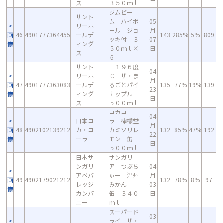
ス
３５０ｍｌ
ジムビー
サント
ム ハイボ
05
リーホ
ール ジョ
月
画
46
4901777364455
ールデ
143
285%
5%
809
ッキ付 ３
07
像
ィング
５０ｍｌ×
日
ス
６
サント
－１９６度
04
リーホ
Ｃ ザ・ま
月
画
47
4901777363083
ールデ
るごとパイ
135
77%
19%
139
23
像
ィング
ナップル
日
ス
５００ｍｌ
コカコー
04
日本コ
ラ 檸檬堂
月
画
48
4902102139212
カ・コ
カミソリレ
132
85%
47%
192
22
像
ーラ
モン 缶
日
５００ｍｌ
日本サ
サンガリ
ンガリ
ア つぶち
04
アベバ
ゅー 温州
月
画
49
4902179021212
132
78%
8%
97
レッジ
みかん
03
像
カンパ
缶 ３４０
日
ニー
ｍｌ
スーパード
03
ライ ザ・