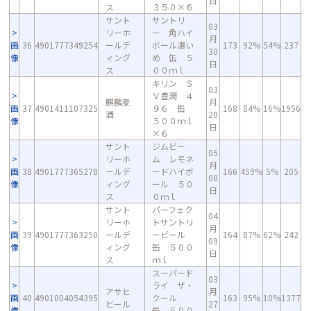
日
ス
３５０×６
サント
サントリ
03
リーホ
ー 角ハイ
月
画
36
4901777349254
ールデ
ボール濃い
173
92%
54%
237
30
像
ィング
め 缶 ５
日
ス
００ｍｌ
キリン Ｓ
03
Ｖ豊潤 ４
麒麟麦
月
画
37
4901411107325
９６ 缶
168
84%
16%
1956
酒
20
像
５００ｍｌ
日
×６
サント
ジムビー
05
リーホ
ム レモネ
月
画
38
4901777365278
ールデ
ードハイボ
166
459%
5%
205
08
像
ィング
ール ５０
日
ス
０ｍｌ
サント
パーフェク
04
リーホ
トサントリ
月
画
39
4901777363250
ールデ
ービール
164
87%
62%
242
09
像
ィング
缶 ５００
日
ス
ｍｌ
スーパード
03
ライ ザ・
アサヒ
月
画
40
4901004054395
クール
163
95%
10%
1377
ビール
27
像
缶 ５００