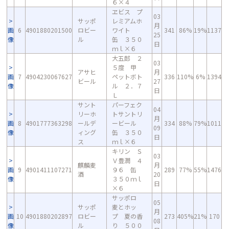
６×４
ヱビス プ
03
サッポ
レミアムホ
月
画
6
4901880201500
ロビー
ワイト
341
86%
19%
1137
25
像
ル
缶 ３５０
日
ｍｌ×６
大五郎 ２
03
５度 甲
アサヒ
月
画
7
4904230067627
ペットボト
336
110%
6%
1394
ビール
27
像
ル ２．７
日
Ｌ
サント
パーフェク
04
リーホ
トサントリ
月
画
8
4901777363298
ールデ
ービール
334
88%
79%
1011
09
像
ィング
缶 ３５０
日
ス
ｍｌ×６
キリン Ｓ
03
Ｖ豊潤 ４
麒麟麦
月
画
9
4901411107271
９６ 缶
289
77%
55%
1476
酒
20
像
３５０ｍｌ
日
×６
サッポロ
05
サッポ
麦とホッ
月
画
10
4901880202897
ロビー
プ 夏の香
273
405%
21%
170
08
像
ル
り ５００