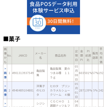
■菓子
画
平
出
金
PI
像
メーカー
販売
均
No.
JANCD
商品名称
現
額
前週
か
名
店率
売
日
PI
比
も
価
05
亀田製菓 夏の
亀田製
月
画
1
4901313937549
つまみ種 １１
603
501%
57%
192
菓
08
像
５ｇ
日
05
洋菓子
ヒロタ プリン
月
画
2
4940489104881
のヒロ
カラメルシュー
287
139%
5%
242
01
像
タ
クリーム ４個
日
ＣＧＣＨＯ １
04
シジシ
週間ナッツ＆フ
月