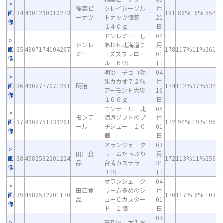
稲葉ピ
クレイジーソル
月
画
34
4901290010273
181
86%
6%
554
ーナツ
トナッツ個装
21
像
１４０ｇ
日
ドンレミー し
04
ドンレ
あわせ北海道チ
月
画
35
4907174104267
178
117%
11%
261
ミー
ーズスフレロー
01
像
ル ６個
日
明治 チョコ効
04
果カカオ７２％
月
画
36
4902777071251
明治
174
112%
37%
534
アーモンド大袋
16
像
１６６ｇ
日
モンテール 北
05
モンテ
海道ソフトのプ
月
画
37
4902751339261
172
94%
19%
196
ール
チシュー １０
01
像
個
日
オランジェ ク
03
田口食
リームたっぷり
月
画
38
4582532201224
172
113%
11%
256
品
台湾カステラ
31
像
１個
日
オランジェ ク
04
田口食
リーム多めのシ
月
画
39
4582532201170
170
117%
6%
103
品
ューＣカスター
01
像
ド １個
日
03
天乃屋 大入お