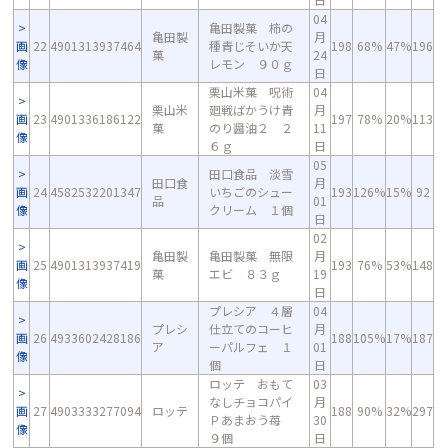
04
亀田製菓 柿の
亀田製
月
画
22
4901313937464
種青じそいか天
198
68%
47%
196
菓
24
像
レモン ９０ｇ
日
栗山米菓 呪術
04
栗山米
廻戦ばかうけ青
月
画
23
4901336186122
197
78%
20%
113
菓
のり醤油２ ２
11
像
６ｇ
日
05
田口食品 淡雪
田口食
月
画
24
4582532201347
いちごのシュー
193
126%
15%
92
品
01
像
クリーム １個
日
02
亀田製
亀田製菓 無限
月
画
25
4901313937419
193
76%
53%
148
菓
エビ ８３ｇ
19
像
日
プレシア ４層
04
プレシ
仕立てのコーヒ
月
画
26
4933602428186
188
105%
17%
187
ア
ーパルフェ １
01
像
個
日
ロッテ おもて
03
なしチョコパイ
月
画
27
4903333277094
ロッテ
188
90%
32%
297
Ｐあまおう苺
30
像
９個
日