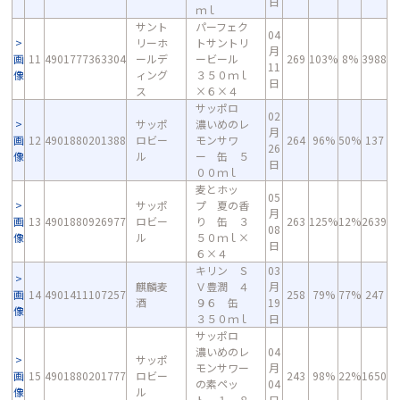
日
ｍｌ
サント
パーフェク
04
リーホ
トサントリ
月
画
11
4901777363304
ールデ
ービール
269
103%
8%
3988
11
像
ィング
３５０ｍｌ
日
ス
×６×４
サッポロ
02
サッポ
濃いめのレ
月
画
12
4901880201388
ロビー
モンサワ
264
96%
50%
137
26
像
ル
ー 缶 ５
日
００ｍｌ
麦とホッ
05
サッポ
プ 夏の香
月
画
13
4901880926977
ロビー
り 缶 ３
263
125%
12%
2639
08
像
ル
５０ｍｌ×
日
６×４
キリン Ｓ
03
麒麟麦
Ｖ豊潤 ４
月
画
14
4901411107257
258
79%
77%
247
酒
９６ 缶
19
像
３５０ｍｌ
日
サッポロ
濃いめのレ
04
サッポ
モンサワー
月
画
15
4901880201777
ロビー
243
98%
22%
1650
の素ペッ
04
像
ル
ト １．８
日