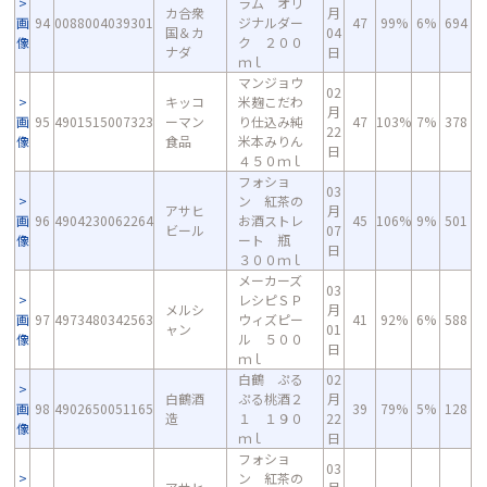
ラム オリ
カ合衆
月
画
94
0088004039301
ジナルダー
47
99%
6%
694
国＆カ
04
像
ク ２００
ナダ
日
ｍｌ
マンジョウ
02
キッコ
米麹こだわ
月
画
95
4901515007323
ーマン
り仕込み純
47
103%
7%
378
22
像
食品
米本みりん
日
４５０ｍｌ
フォショ
03
ン 紅茶の
アサヒ
月
画
96
4904230062264
お酒ストレ
45
106%
9%
501
ビール
07
像
ート 瓶
日
３００ｍｌ
メーカーズ
03
レシピＳＰ
メルシ
月
画
97
4973480342563
ウィズピー
41
92%
6%
588
ャン
01
像
ル ５００
日
ｍｌ
白鶴 ぷる
02
白鶴酒
ぷる桃酒２
月
画
98
4902650051165
39
79%
5%
128
造
１ １９０
22
像
ｍｌ
日
フォショ
03
ン 紅茶の