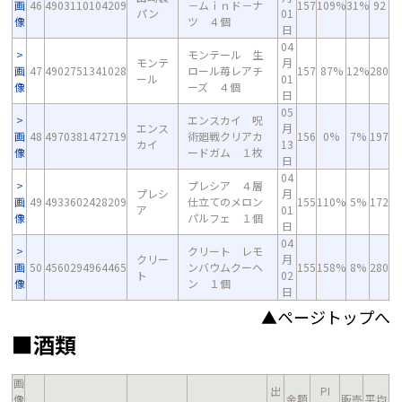
画
46
4903110104209
－ムｉｎド－ナ
157
109%
31%
92
パン
01
像
ツ ４個
日
04
モンテール 生
モンテ
月
画
47
4902751341028
ロール苺レアチ
157
87%
12%
280
ール
01
像
ーズ ４個
日
05
エンスカイ 呪
エンス
月
画
48
4970381472719
術廻戦クリアカ
156
0%
7%
197
カイ
13
像
ードガム １枚
日
04
プレシア ４層
プレシ
月
画
49
4933602428209
仕立てのメロン
155
110%
5%
172
ア
01
像
パルフェ １個
日
04
クリート レモ
クリー
月
画
50
4560294964465
ンバウムクーヘ
155
158%
8%
280
ト
02
像
ン １個
日
▲ページトップへ
■酒類
画
出
PI
像
金額
販売
平均