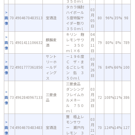
３５０ｍｌ
タカラ焼酎
03
ハイボール
月
画
70
4904670483513
宝酒造
５度特製サ
80
96%
35%
98
05
像
イダー割り
日
３５０ｍｌ
キリン 麹
04
麒麟麦
レモンサワ
月
画
71
4901411106632
79
80%
8%
789
酒
ー ３５０
11
像
ｍｌ×６
日
サント
－１９６度
03
リーホ
Ｃ ザ・ま
月
画
72
4901777361850
ールデ
るごとレモ
76
84%
66%
100
26
像
ィング
ン 缶 ３
日
ス
５０ｍｌ
三菱食品
ダンシング
03
三菱食
フレイムカ
月
画
73
4962840967133
72
108%
11%
386
品
ルメネー
28
像
ル ７５０
日
ｍｌ
寶 極上レ
03
モンサワ
月
画
74
4904670483483
宝酒造
ー 瀬戸内
70
124%
14%
127
21
像
レモン ３