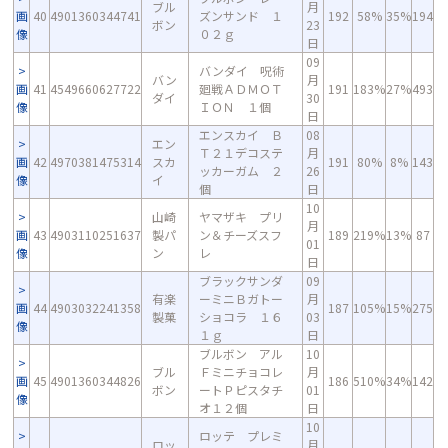
ブル
月
画
40
4901360344741
ズンサンド １
192
58%
35%
194
ボン
23
像
０２ｇ
日
09
バンダイ 呪術
バン
月
画
41
4549660627722
廻戦ＡＤＭＯＴ
191
183%
27%
493
ダイ
30
像
ＩＯＮ １個
日
エンスカイ Ｂ
08
エン
Ｔ２１デコステ
月
画
42
4970381475314
スカ
191
80%
8%
143
ッカーガム ２
26
像
イ
個
日
10
山崎
ヤマザキ プリ
月
画
43
4903110251637
製パ
ン＆チーズスフ
189
219%
13%
87
01
像
ン
レ
日
ブラックサンダ
09
有楽
ーミニＢガトー
月
画
44
4903032241358
187
105%
15%
275
製菓
ショコラ １６
03
像
１ｇ
日
ブルボン アル
10
ブル
Ｆミニチョコレ
月
画
45
4901360344826
186
510%
34%
142
ボン
ートＰピスタチ
01
像
オ１２個
日
10
ロッテ プレミ
ロッ
月