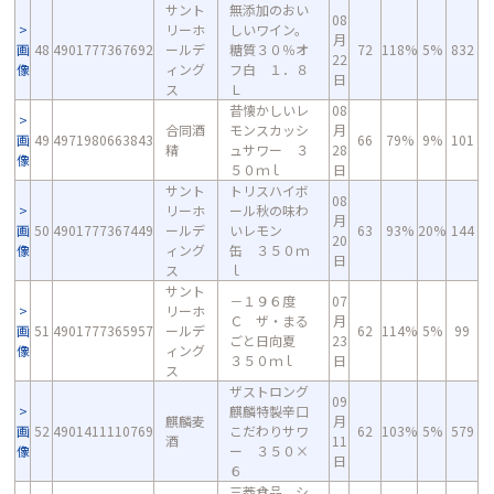
サント
無添加のおい
08
リーホ
しいワイン。
月
画
48
4901777367692
ールデ
糖質３０％オ
72
118%
5%
832
22
像
ィング
フ白 １．８
日
ス
Ｌ
昔懐かしいレ
08
合同酒
モンスカッシ
月
画
49
4971980663843
66
79%
9%
101
精
ュサワー ３
28
像
５０ｍｌ
日
サント
トリスハイボ
08
リーホ
ール秋の味わ
月
画
50
4901777367449
ールデ
いレモン
63
93%
20%
144
20
像
ィング
缶 ３５０ｍ
日
ス
ｌ
サント
－１９６度
07
リーホ
Ｃ ザ・まる
月
画
51
4901777365957
ールデ
62
114%
5%
99
ごと日向夏
23
像
ィング
３５０ｍｌ
日
ス
ザストロング
09
麒麟特製辛口
麒麟麦
月
画
52
4901411110769
こだわりサワ
62
103%
5%
579
酒
11
像
ー ３５０×
日
６
三菱食品 シ