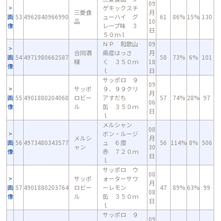
09
ゲキックスチ
三菱食
月
画
53
4962840966990
ューハイ グ
61
86%
15%
130
品
10
像
レープ味 ３
日
５０ｍｌ
ＮＰ 和歌山
09
合同酒
県産はっさ
月
画
54
4971980662587
58
73%
6%
101
精
く ３５０ｍ
18
像
ｌ
日
サッポロ ９
09
サッポ
９．９９クリ
月
画
55
4901880204068
ロビー
アすだち
57
74%
28%
97
06
像
ル
缶 ３５０ｍ
日
ｌ
メルシャン
08
ボン・ルージ
メルシ
月
画
56
4973480343577
ュ ６度
56
114%
8%
506
ャン
30
像
赤 ７２０ｍ
日
ｌ
サッポロ ウ
08
サッポ
ォーターサワ
月
画
57
4901880203764
ロビー
ーレモン
47
89%
63%
99
08
像
ル
缶 ３５０ｍ
日
ｌ
サッポロ ９
09