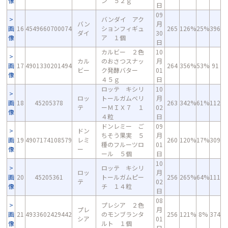
像
ン ５２ｇ
日
09
バンダイ アク
バン
月
画
16
4549660700074
ションフィギュ
265
126%
25%
396
ダイ
30
像
ア １個
日
カルビー ２色
10
カル
のおさつスナッ
月
画
17
4901330201494
264
356%
53%
91
ビー
ク発酵バター
01
像
４５ｇ
日
ロッテ キシリ
10
ロッ
トールガムベリ
月
画
18
45205378
263
342%
61%
112
テ
ーＭＩＸ７ １
02
像
４粒
日
ドンレミー ご
09
ドン
ちそう果実 ５
月
画
19
4907174108579
レミ
260
120%
17%
309
種のフルーツロ
01
像
ー
ール ５個
日
10
ロッテ キシリ
ロッ
月
画
20
45205361
トールガムピー
256
265%
64%
111
テ
02
像
チ １４粒
日
08
プレシア ２色
プレ
月
画
21
4933602429442
のモンブランタ
256
121%
8%
374
シア
01
像
ルト １個
日