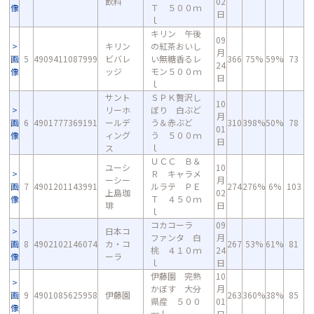
飲料
02
像
Ｔ ５００ｍ
日
ｌ
キリン 午後
09
キリン
の紅茶おいし
月
画
5
4909411087999
ビバレ
い無糖香るレ
366
75%
59%
73
24
像
ッジ
モン５００ｍ
日
ｌ
サント
ＳＰＫ贅沢し
10
リーホ
ぼり 白ぶど
月
画
6
4901777369191
ールデ
う＆赤ぶど
310
398%
50%
78
01
像
ィング
う ５００ｍ
日
ス
ｌ
ＵＣＣ Ｂ＆
ユーシ
10
Ｒ キャラメ
ーシー
月
画
7
4901201143991
ルラテ ＰＥ
274
276%
6%
103
上島珈
02
像
Ｔ ４５０ｍ
琲
日
ｌ
コカコーラ
09
日本コ
ファンタ 白
月
画
8
4902102146074
カ・コ
267
53%
61%
81
桃 ４１０ｍ
24
像
ーラ
ｌ
日
伊藤園 完熟
10
かぼす 大分
月
画
9
4901085625958
伊藤園
263
360%
38%
85
県産 ５００
01
像
ｍｌ
日