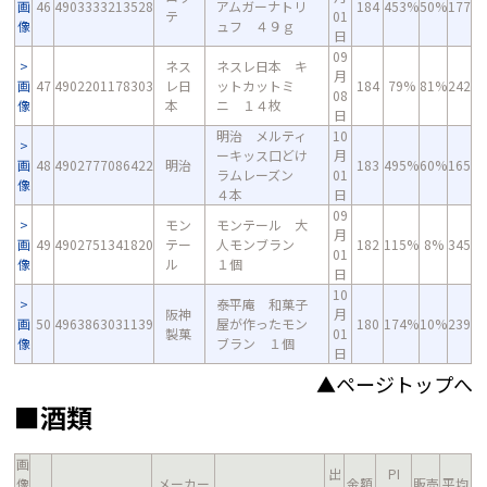
画
46
4903333213528
アムガーナトリ
184
453%
50%
177
テ
01
像
ュフ ４９ｇ
日
09
ネス
ネスレ日本 キ
月
画
47
4902201178303
レ日
ットカットミ
184
79%
81%
242
08
像
本
ニ １４枚
日
明治 メルティ
10
ーキッス口どけ
月
画
48
4902777086422
明治
183
495%
60%
165
ラムレーズン
01
像
４本
日
09
モン
モンテール 大
月
画
49
4902751341820
テー
人モンブラン
182
115%
8%
345
01
像
ル
１個
日
10
泰平庵 和菓子
阪神
月
画
50
4963863031139
屋が作ったモン
180
174%
10%
239
製菓
01
像
ブラン １個
日
▲ページトップへ
■酒類
画
出
PI
像
メーカー
金額
販売
平均