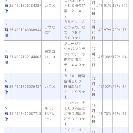
月
画
35
4901306184387
カゴメ
トと８種の野
148
91%
17%
866
27
像
菜 ２．４Ｌ
日
Ｘ
カルピス ぶ
07
アサヒ
どう＆カルピ
月
画
36
4901340060944
148
97%
28%
76
飲料
ス ＰＥＴ
30
像
５００ｍｌ
日
ジョージア
ジャパンクラ
07
日本コ
フトマン 砂
月
画
37
4902102144803
カ・コ
146
108%
17%
94
糖不使用ラ
22
像
ーラ
テ ４４０ｍ
日
ｌ
カゴメ 野菜
07
生活１００
月
画
38
4901306026434
カゴメ
日向夏ＭＩ
145
102%
56%
82
16
像
Ｘ １９５ｍ
日
ｌ
トロピカーナ
09
キリン
１００％皮ご
月
画
39
4909411087715
ビバレ
と搾り濃厚ぶ
143
78%
36%
87
17
像
ッジ
どう３３０ｍ
日
ｌ
ＣＧＣ オー
08