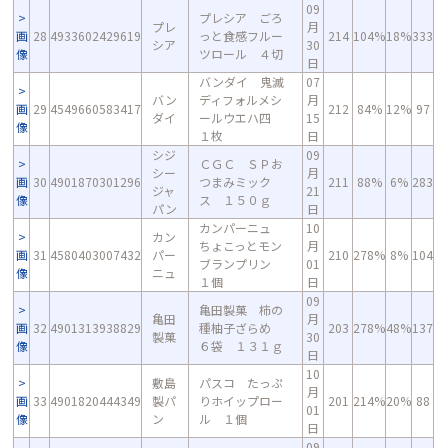
09
プレシア ごろ
プレ
月
画
28
4933602429619
っと食感フルー
214
104%
18%
333
シア
30
像
ツロール ４切
日
バンダイ 鬼滅
07
バン
ディフォルメシ
月
画
29
4549660583417
212
84%
12%
97
ダイ
ールウエハ四
15
像
１枚
日
シジ
09
ＣＧＣ ＳＰお
シー
月
画
30
4901870301296
つまみミック
211
88%
6%
283
ジャ
21
像
ス １５０ｇ
パン
日
カンパーニュ
10
カン
ちょこっとモン
月
画
31
4580403007432
パー
210
278%
8%
104
ブランプリン
01
像
ニュ
１個
日
09
亀田製菓 柿の
亀田
月
画
32
4901313938829
種柚子ざらめ
203
278%
48%
137
製菓
30
像
６袋 １３１ｇ
日
10
敷島
パスコ たっぷ
月
画
33
4901820444349
製パ
りホイップロー
201
214%
20%
88
01
像
ン
ル １個
日
09