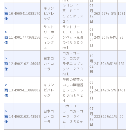
キリン 生
09
キリン
茶 ＰＥＴ
月
画
10
4909411088170
ビバレ
262
67%
5%
1581
５２５ｍｌ×
12
像
ッジ
２４
日
サント
サントリー
09
リーホ
Ｃ．Ｃ．レモ
月
画
11
4901777368156
ールデ
ンペット鬼滅
249
90%
64%
79
23
像
ィング
ラベル５００
日
ス
ｍｌ
コカ・コー
10
日本コ
ラ コスタ
月
画
12
4902102146098
カ・コ
ラテエスプレ
241
504%
51%
131
02
像
ーラ
ッソ ２７０
日
ｍｌ
午後の紅茶お
09
キリン
いしい無糖香
月
画
13
4909411088002
ビバレ
るレモン ５
241
142%
5%
1451
26
像
ッジ
００ｍｌ×２
日
４
コカ・コー
07
日本コ
ラ コカ・コ
月
画
14
4902102143967
カ・コ
ーラ ライ
233
325%
11%
50
12
像
ーラ
ム ３５０ｍ
日
ｌ