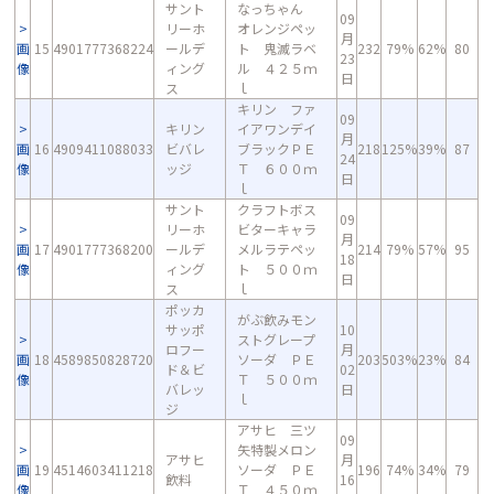
サント
なっちゃん
09
リーホ
オレンジペッ
月
画
15
4901777368224
ールデ
ト 鬼滅ラベ
232
79%
62%
80
23
像
ィング
ル ４２５ｍ
日
ス
ｌ
キリン ファ
09
キリン
イアワンデイ
月
画
16
4909411088033
ビバレ
ブラックＰＥ
218
125%
39%
87
24
像
ッジ
Ｔ ６００ｍ
日
ｌ
サント
クラフトボス
09
リーホ
ビターキャラ
月
画
17
4901777368200
ールデ
メルラテペッ
214
79%
57%
95
18
像
ィング
ト ５００ｍ
日
ス
ｌ
ポッカ
がぶ飲みモン
サッポ
10
ストグレープ
ロフー
月
画
18
4589850828720
ソーダ ＰＥ
203
503%
23%
84
ド＆ビ
02
像
Ｔ ５００ｍ
バレッ
日
ｌ
ジ
アサヒ 三ツ
09
矢特製メロン
アサヒ
月
画
19
4514603411218
ソーダ ＰＥ
196
74%
34%
79
飲料
16
像
Ｔ ４５０ｍ