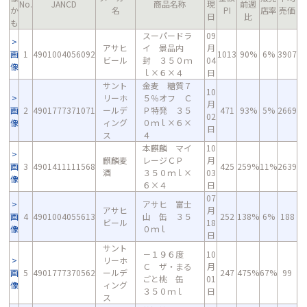
No.
JANCD
商品名称
現
前週
か
名
PI
店率
売価
日
比
も
スーパードラ
09
アサヒ
イ 景品内
月
画
1
4901004056092
1013
90%
6%
3907
ビール
封 ３５０ｍ
04
像
ｌ×６×４
日
サント
金麦 糖質７
10
リーホ
５％オフ Ｃ
月
画
2
4901777371071
ールデ
Ｐ特発 ３５
471
93%
5%
2669
02
像
ィング
０ｍｌ×６×
日
ス
４
本麒麟 マイ
10
麒麟麦
レージＣＰ
月
画
3
4901411111568
425
259%
11%
2639
酒
３５０ｍｌ×
03
像
６×４
日
07
アサヒ 富士
アサヒ
月
画
4
4901004055613
山 缶 ３５
252
138%
6%
188
ビール
18
像
０ｍｌ
日
サント
－１９６度
10
リーホ
Ｃ ザ・まる
月
画
5
4901777370562
ールデ
247
475%
67%
99
ごと桃 缶
01
像
ィング
３５０ｍｌ
日
ス