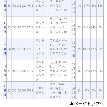
サッポ
９．９９クリ
月
画
58
4901880204075
ロビー
アすだち
44
77%
5%
136
11
像
ル
缶 ５００ｍ
日
ｌ
サッポロ ウ
08
サッポ
ォーターサワ
月
画
59
4901880203771
ロビー
ーオレンジ
43
91%
64%
99
08
像
ル
缶 ３５０ｍ
日
ｌ
サント
無添加のおい
08
リーホ
しいワイン。
月
画
60
4901777367715
ールデ
糖質３０％オ
39
102%
12%
392
21
像
ィング
フ赤７２０ｍ
日
ス
ｌ
サント
無添加のおい
08
リーホ
しいワイン。
月
画
61
4901777367739
ールデ
糖質３０％オ
36
92%
12%
393
21
像
ィング
フ白７２０ｍ
日
ス
ｌ
樽ハイ倶楽
10
アサヒ
部 梅干しサ
月
画
62
4904230068518
31
0%
6%
99
ビール
ワー 缶 ３
09
像
５０ｍｌ
日
▲ページトップへ