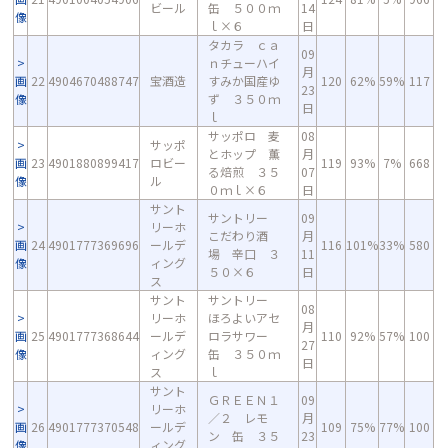
ビール
缶 ５００ｍ
14
像
ｌ×６
日
タカラ ｃａ
09
ｎチューハイ
月
画
22
4904670488747
宝酒造
すみか国産ゆ
120
62%
59%
117
23
像
ず ３５０ｍ
日
ｌ
サッポロ 麦
08
サッポ
とホップ 薫
月
画
23
4901880899417
ロビー
119
93%
7%
668
る焙煎 ３５
07
像
ル
０ｍｌ×６
日
サント
サントリー
09
リーホ
こだわり酒
月
画
24
4901777369696
ールデ
116
101%
33%
580
場 辛口 ３
11
像
ィング
５０×６
日
ス
サント
サントリー
08
リーホ
ほろよいアセ
月
画
25
4901777368644
ールデ
ロラサワー
110
92%
57%
100
27
像
ィング
缶 ３５０ｍ
日
ス
ｌ
サント
ＧＲＥＥＮ１
09
リーホ
／２ レモ
月
画
26
4901777370548
ールデ
109
75%
77%
100
ン 缶 ３５
23
像
ィング