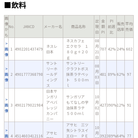
■飲料
画
出
金
PI
像
販売
平均
No.
JANCD
メーカー名
商品名称
現
額
前週
か
店率
売価
日
PI
比
も
ネスカフェ
08
ネスレ
エクセラ １
月
画
1
4902201437479
707
42%
24%
602
日本
８０ｇ＋２０
21
像
ｇ
日
サント
サントリー
08
リーホ
クラフトボス
月
画
2
4901777368798
ールデ
抹茶ラテペッ
481
89%
62%
97
03
像
ィング
ト ５００ｍ
日
ス
ｌ
日本サ
ンガリ
サンガリア
10
アベバ
もてなしの宇
月
画
3
4902179021984
427
390%
12%
91
レッジ
治抹茶ラテ
02
像
カンパ
５００ｍｌ
日
ニー
アサヒ 三ツ
10
矢シトラスイ
アサヒ
月
画
4
4514603412116
エロー ＰＥ
392
389%
64%
77