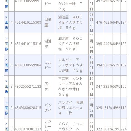
画
3
4901330559991
497
490%
57%
107
ビー
がバター味 ７
01
像
２ｇ
日
09
湖池屋 ＫＯＩ
湖池
月
画
4
4514410115309
ＫＥＹＡザのり
476
462%
64%
134
屋
29
像
塩 ５６ｇ
日
09
湖池屋 ＫＯＩ
湖池
月
画
5
4514410115316
ＫＥＹＡザ麹
395
440%
64%
133
屋
29
像
塩 ５６ｇ
日
10
カルビー ア・
カル
月
画
6
4901330559984
ラ・ポテトうす
394
530%
57%
107
ビー
01
像
しお味 ７２ｇ
日
不二家 カント
10
不二
リーマアムまみ
月
画
7
4902555271132
347
232%
53%
155
家
れさんの休日
01
像
６８ｇ
日
09
バンダイ 鬼滅
バン
月
画
8
4549660628415
の刃ウエハース
325
61%
49%
118
ダイ
23
像
４ １枚
日
シジ
09
ＣＧＣ チョコ
シー
月
画
9
4901870301227
バウムクーヘ
322
161%
19%
224