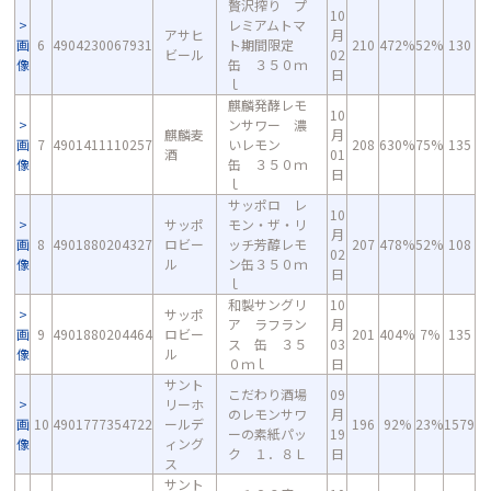
贅沢搾り プ
10
レミアムトマ
アサヒ
月
画
6
4904230067931
ト期間限定
210
472%
52%
130
ビール
02
像
缶 ３５０ｍ
日
ｌ
麒麟発酵レモ
10
ンサワー 濃
麒麟麦
月
画
7
4901411110257
いレモン
208
630%
75%
135
酒
01
像
缶 ３５０ｍ
日
ｌ
サッポロ レ
10
サッポ
モン・ザ・リ
月
画
8
4901880204327
ロビー
ッチ芳醇レモ
207
478%
52%
108
02
像
ル
ン缶３５０ｍ
日
ｌ
和製サングリ
10
サッポ
ア ラフラン
月
画
9
4901880204464
ロビー
201
404%
7%
135
ス 缶 ３５
03
像
ル
０ｍｌ
日
サント
こだわり酒場
09
リーホ
のレモンサワ
月
画
10
4901777354722
ールデ
196
92%
23%
1579
ーの素紙パッ
19
像
ィング
ク １．８Ｌ
日
ス
サント