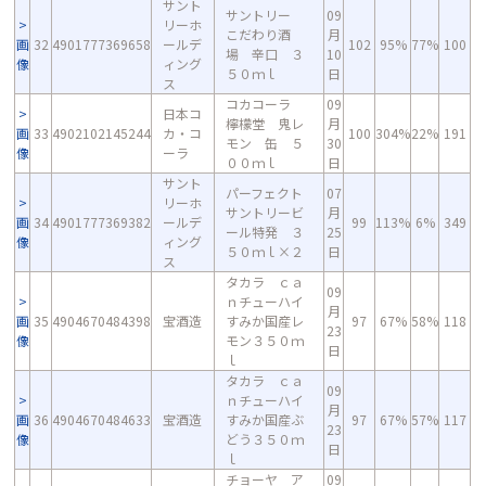
サント
サントリー
09
リーホ
こだわり酒
月
画
32
4901777369658
ールデ
102
95%
77%
100
場 辛口 ３
10
像
ィング
５０ｍｌ
日
ス
コカコーラ
09
日本コ
檸檬堂 鬼レ
月
画
33
4902102145244
カ・コ
100
304%
22%
191
モン 缶 ５
30
像
ーラ
００ｍｌ
日
サント
パーフェクト
07
リーホ
サントリービ
月
画
34
4901777369382
ールデ
99
113%
6%
349
ール特発 ３
25
像
ィング
５０ｍｌ×２
日
ス
タカラ ｃａ
09
ｎチューハイ
月
画
35
4904670484398
宝酒造
すみか国産レ
97
67%
58%
118
23
像
モン３５０ｍ
日
ｌ
タカラ ｃａ
09
ｎチューハイ
月
画
36
4904670484633
宝酒造
すみか国産ぶ
97
67%
57%
117
23
像
どう３５０ｍ
日
ｌ
チョーヤ ア
09