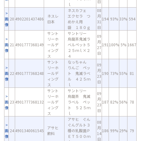
日
ｌ
ネスカフェ
08
ネスレ
エクセラ つ
月
画
20
4902201437486
194
93%
33%
594
日本
めかえ用
31
像
袋 １８０ｇ
日
サント
サントリー
09
リーホ
烏龍茶鬼滅ラ
月
画
21
4901777368149
ールデ
ベルペット５
191
100%
5%
1667
27
像
ィング
２５ｍｌ×２
日
ス
４
サント
なっちゃん
09
リーホ
りんご ペッ
月
画
22
4901777368248
ールデ
ト 鬼滅ラベ
190
73%
55%
81
23
像
ィング
ル ４２５ｍ
日
ス
ｌ
サント
サントリー
09
リーホ
烏龍茶 鬼滅
月
画
23
4901777368132
ールデ
ラベル ペッ
187
82%
56%
78
23
像
ィング
ト ５２５ｍ
日
ス
ｌ
アサヒ ぐん
08
ぐんグルト３
アサヒ
月
画
24
4901340061545
種の乳酸菌Ｐ
186
99%
29%
79
飲料
14
像
ＥＴ５００ｍ
日