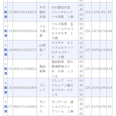
08
木村
木村屋総本店
月
画
22
4901581544210
屋総
ジャンボむしケ
252
132%
8%
89
28
像
本店
ーキ和栗 １個
日
フルタ製菓 生
08
フル
クリームチョコ
月
画
23
4902501056554
タ製
250
141%
27%
246
ピスタチオ １
21
像
菓
９個
日
ヤマザキ キャ
10
山崎
ラメル＆ナッツ
月
画
24
4903110202271
製パ
247
160%
11%
303
のチョコケ－
01
像
ン
キ ４個
日
亀田製菓 柿の
09
亀田
種濃厚梅ざら
月
画
25
4901313938812
229
311%
52%
134
製菓
め ６袋 １３
30
像
１ｇ
日
プレシア ベイ
09
プレ
ク＆レア２層仕
月
画
26
4933602429459
228
102%
18%
314
シア
立てのチーズケ
01
像
ーキ
日
09
モン
モンテール 濃
月
画
27
4902751342063
テー
ショコラシュー
227
237%
39%
96
30
像
ル
クリーム １個
日