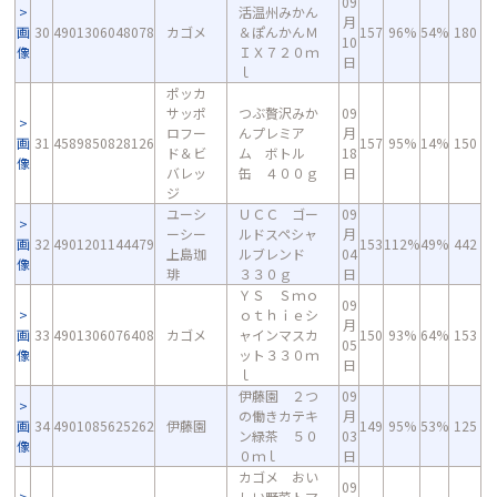
09
活温州みかん
月
画
30
4901306048078
カゴメ
＆ぽんかんＭ
157
96%
54%
180
10
像
ＩＸ７２０ｍ
日
ｌ
ポッカ
サッポ
つぶ贅沢みか
09
ロフー
んプレミア
月
画
31
4589850828126
157
95%
14%
150
ド＆ビ
ム ボトル
18
像
バレッ
缶 ４００ｇ
日
ジ
ユーシ
ＵＣＣ ゴー
09
ーシー
ルドスペシャ
月
画
32
4901201144479
153
112%
49%
442
上島珈
ルブレンド
04
像
琲
３３０ｇ
日
ＹＳ Ｓｍｏ
09
ｏｔｈｉｅシ
月
画
33
4901306076408
カゴメ
ャインマスカ
150
93%
64%
153
05
像
ット３３０ｍ
日
ｌ
伊藤園 ２つ
09
の働きカテキ
月
画
34
4901085625262
伊藤園
149
95%
53%
125
ン緑茶 ５０
03
像
０ｍｌ
日
カゴメ おい
09
しい野菜トマ