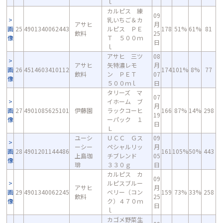
ｌ
カルピス 練
09
乳いちご＆カ
アサヒ
月
画
25
4901340062443
ルピス ＰＥ
178
51%
61%
81
飲料
25
像
Ｔ ５００ｍ
日
ｌ
アサヒ 三ツ
08
アサヒ
矢特濃レモ
月
画
26
4514603410112
174
101%
8%
77
飲料
ン ＰＥＴ
07
像
５００ｍｌ
日
タリーズ マ
07
イホーム ブ
月
画
27
4901085625101
伊藤園
ラックコーヒ
166
87%
14%
298
19
像
ーパック １
日
Ｌ
ユーシ
ＵＣＣ Ｇス
09
ーシー
ペシャルリッ
月
画
28
4901201144486
161
105%
50%
443
上島珈
チブレンド
05
像
琲
３３０ｇ
日
カルピス カ
09
ルピスブルー
アサヒ
月
画
29
4901340062245
ベリー（コン
159
73%
33%
258
飲料
25
像
ク）４７０ｍ
日
ｌ
カゴメ野菜生