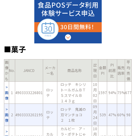
■菓子
画
平
出
PI
像
メーカ
金額
販売
均
No.
JANCD
商品名称
現
前週
か
ー名
PI
店率
売
日
比
も
価
ロッテ キシリ
10
ロッ
トールガムＢＴ
月
画
1
4903333226801
1597
94%
75%
677
テ
ＳスマイルＢ
02
像
１４３ｇ
日
09
ロッテ 鬼滅の
ロッ
月
画
2
4903333202195
刃マンチョコ
539
47%
60%
98
テ
24
像
２ １枚
日
カルビー ア・
10
カル
ラ・ポテトじゃ
月