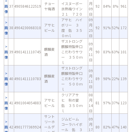
チョー
イスヌーボー
月
画
37
4905846122519
92
84%
8%
961
ヤ梅酒
氷熟梅ワイン
09
像
２１ ７２０
日
アサヒ ハイ
09
アサヒ
ボリー ３
月
画
38
4904230068310
92
91%
52%
172
ビール
度 缶 ３５
25
像
０ｍｌ
日
ザストロング
09
麒麟特製辛口
麒麟麦
月
画
39
4901411110745
こだわりサワ
90
83%
63%
101
酒
11
像
ー ３５０ｍ
日
ｌ
ザストロング
09
麒麟特製辛口
麒麟麦
月
画
40
4901411110783
こだわりサワ
89
98%
22%
139
酒
11
像
ー ５００ｍ
日
ｌ
クリアアサ
08
アサヒ
ヒ 秋の宴
月
画
41
4901004054883
81
97%
37%
123
ビール
缶 ３５０ｍ
14
像
ｌ
日
サント
ジムビーム
09
リーホ
コーラハイボ
月
画
42
4901777369924
ールデ
80
82%
47%
140
ール 缶 ３
17