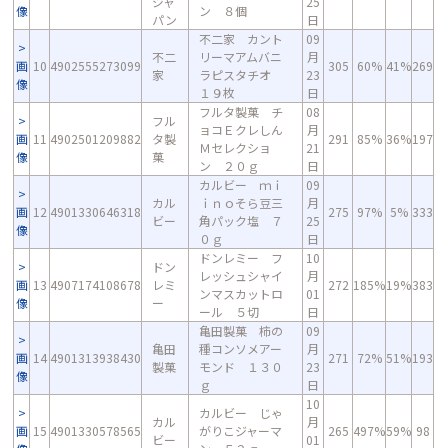
ジャ
25
像
ン ８個
パン
日
不二家 カント
09
不二
リーマアムバニ
月
画
10
4902555273099
305
60%
41%
269
家
ラピスタチオ
23
像
１９枚
日
フルタ製菓 チ
08
フル
ョコＥクレしん
月
画
11
4902501209882
タ製
291
85%
36%
197
Ｍセレクショ
21
像
菓
ン ２０ｇ
日
カルビー ｍｉ
09
カル
ｉｎｏそら豆三
月
画
12
4901330646318
275
97%
5%
333
ビー
角パック塩 ７
25
像
０ｇ
日
ドンレミー フ
10
ドン
レッシュシャイ
月
画
13
4907174108678
レミ
272
185%
19%
383
ンマスカットロ
01
像
ー
ール ５切
日
亀田製菓 柿の
09
亀田
種コンソメアー
月
画
14
4901313938430
271
72%
51%
193
製菓
モンド １３０
23
像
ｇ
日
10
カルビー じゃ
カル
月
画
15
4901330578565
がりこジャーマ
265
497%
59%
98
ビー
01