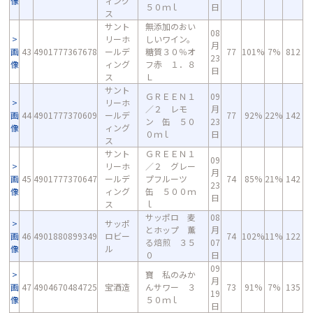
像
ィング
５０ｍｌ
日
ス
サント
無添加のおい
08
リーホ
しいワイン。
月
画
43
4901777367678
ールデ
糖質３０％オ
77
101%
7%
812
23
像
ィング
フ赤 １．８
日
ス
Ｌ
サント
ＧＲＥＥＮ１
09
リーホ
／２ レモ
月
画
44
4901777370609
ールデ
77
92%
22%
142
ン 缶 ５０
23
像
ィング
０ｍｌ
日
ス
サント
ＧＲＥＥＮ１
09
リーホ
／２ グレー
月
画
45
4901777370647
ールデ
プフルーツ
74
85%
21%
142
23
像
ィング
缶 ５００ｍ
日
ス
ｌ
サッポロ 麦
08
サッポ
とホップ 薫
月
画
46
4901880899349
ロビー
74
102%
11%
122
る焙煎 ３５
07
像
ル
０
日
09
寶 私のみか
月
画
47
4904670484725
宝酒造
んサワー ３
73
91%
7%
135
19
像
５０ｍｌ
日