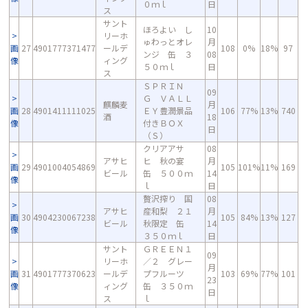
０ｍｌ
日
ス
サント
ほろよい し
10
リーホ
ゅわっとオレ
月
画
27
4901777371477
ールデ
108
0%
18%
97
ンジ 缶 ３
08
像
ィング
５０ｍｌ
日
ス
ＳＰＲＩＮ
09
Ｇ ＶＡＬＬ
麒麟麦
月
画
28
4901411111025
ＥＹ豊潤景品
106
77%
13%
740
酒
18
像
付きＢＯＸ
日
（Ｓ）
クリアアサ
08
アサヒ
ヒ 秋の宴
月
画
29
4901004054869
105
101%
11%
169
ビール
缶 ５００ｍ
14
像
ｌ
日
贅沢搾り 国
08
アサヒ
産和梨 ２１
月
画
30
4904230067238
105
84%
13%
127
ビール
秋限定 缶
14
像
３５０ｍｌ
日
サント
ＧＲＥＥＮ１
09
リーホ
／２ グレー
月
画
31
4901777370623
ールデ
プフルーツ
103
69%
77%
101
23
像
ィング
缶 ３５０ｍ
日
ス
ｌ