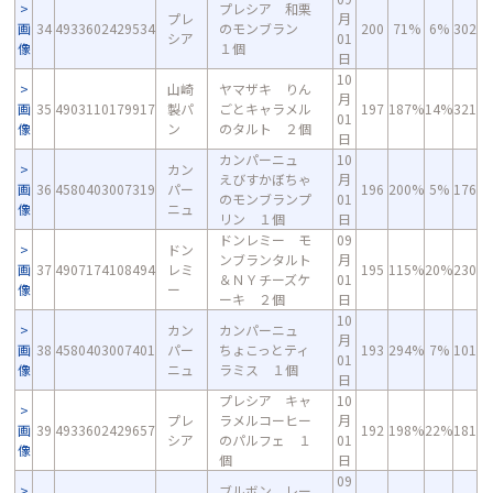
プレシア 和栗
プレ
月
画
34
4933602429534
のモンブラン
200
71%
6%
302
シア
01
像
１個
日
10
山崎
ヤマザキ りん
月
画
35
4903110179917
製パ
ごとキャラメル
197
187%
14%
321
01
像
ン
のタルト ２個
日
カンパーニュ
10
カン
えびすかぼちゃ
月
画
36
4580403007319
パー
196
200%
5%
176
のモンブランプ
01
像
ニュ
リン １個
日
ドンレミー モ
09
ドン
ンブランタルト
月
画
37
4907174108494
レミ
195
115%
20%
230
＆ＮＹチーズケ
01
像
ー
ーキ ２個
日
10
カン
カンパーニュ
月
画
38
4580403007401
パー
ちょこっとティ
193
294%
7%
101
01
像
ニュ
ラミス １個
日
プレシア キャ
10
プレ
ラメルコーヒー
月
画
39
4933602429657
192
198%
22%
181
シア
のパルフェ １
01
像
個
日
09
ブルボン レー