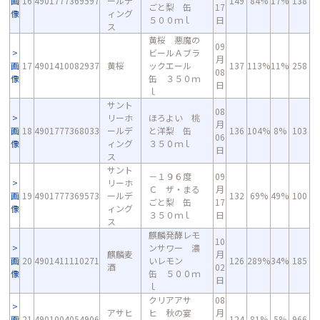
画
16
4901777369597
ールデ
149
84%
17%
138
ごと梨 缶
17
像
ィング
５００ｍｌ
日
ス
黄桜 悪魔の
09
ビールＡブラ
月
画
17
4901410082937
黄桜
ックエール
137
113%
11%
258
08
像
缶 ３５０ｍ
日
ｌ
サント
08
リーホ
ほろよい 桃
月
画
18
4901777368033
ールデ
と洋梨 缶
136
104%
8%
103
06
像
ィング
３５０ｍｌ
日
ス
サント
－１９６度
09
リーホ
Ｃ ザ・まる
月
画
19
4901777369573
ールデ
132
69%
49%
100
ごと梨 缶
17
像
ィング
３５０ｍｌ
日
ス
麒麟発酵レモ
10
ンサワー 濃
麒麟麦
月
画
20
4901411110271
いレモン
126
289%
34%
185
酒
02
像
缶 ５００ｍ
日
ｌ
クリアアサ
08
アサヒ
ヒ 秋の宴
月
画
21
4901004054906
124
81%
5%
966