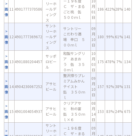
－１９６度
10
リーホ
Ｃ ザ・まる
月
画
11
4901777370586
ールデ
186
422%
28%
140
ごと桃 缶
01
像
ィング
５００ｍｌ
日
ス
サント
サントリー
09
リーホ
こだわり酒
月
画
12
4901777369672
ールデ
180
99%
61%
141
場 辛口 ５
10
像
ィング
００ｍｌ
日
ス
和製サングリ
10
サッポ
ア あまお
月
画
13
4901880204457
ロビー
175
478%
7%
134
う 缶 ３５
03
像
ル
０ｍｌ
日
贅沢搾りプレ
09
ミアムみかん
アサヒ
月
画
14
4904230067252
テイスト
157
92%
38%
131
ビール
10
像
缶 ３５０ｍ
日
ｌ
クリアアサ
08
アサヒ
ヒ 秋の宴
月
画
15
4901004054937
153
83%
24%
675
ビール
缶 ３５０ｍ
14
像
ｌ×６
日
サント
－１９６度
09
リーホ
Ｃ ザ・まる
月