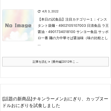

4月 3, 2022
【本日の試食品】
注目カテゴリー１：インス
タント袋麺
・4902105107003 日清食品 ラ王
醤油
・4901734018100 サンヨー食品 サッポ
ロ一番 麺の力中華そば醤油味
（味の比較とし
...
記事を読む
[番外編]2012年こ ...
[話題の新商品]チキンラーメンおにぎり、カップヌー
ドルおにぎりを試食しました