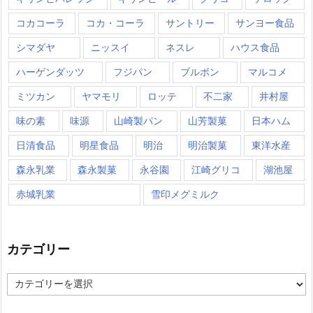
コカコーラ
コカ・コーラ
サントリー
サンヨー食品
シマダヤ
ニッスイ
ネスレ
ハウス食品
ハーゲンダッツ
フジパン
ブルボン
マルコメ
ミツカン
ヤマモリ
ロッテ
不二家
井村屋
味の素
味源
山崎製パン
山芳製菓
日本ハム
日清食品
明星食品
明治
明治製菓
東洋水産
森永乳業
森永製菓
永谷園
江崎グリコ
湖池屋
赤城乳業
雪印メグミルク
カテゴリー
カ
テ
ゴ