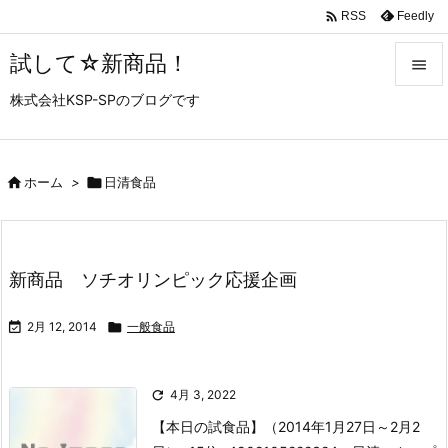

Feedly
RSS
試して☆新商品！

株式会社KSP-SPのブログです

メニュ

サイド

ホーム
>

日清食品

前へ

新商品 ソチオリンピック応援企画
次へ


2月 12, 2014

一般食品
検索

4月 3, 2022
【本日の試食品】（2014年1月27日～2月2