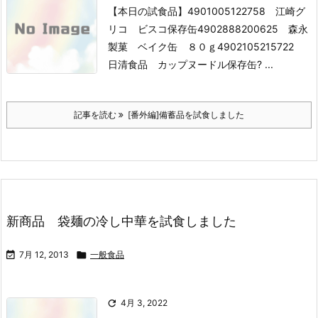
【本日の試食品】
4901005122758 江崎グ
リコ ビスコ保存缶
4902888200625 森永
製菓 ベイク缶 ８０ｇ
4902105215722
日清食品 カップヌードル保存缶
? ...
記事を読む
[番外編]備蓄品を試食しました
新商品 袋麺の冷し中華を試食しました

7月 12, 2013

一般食品

4月 3, 2022