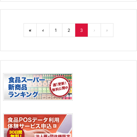
«
‹
1
2
3
›
»