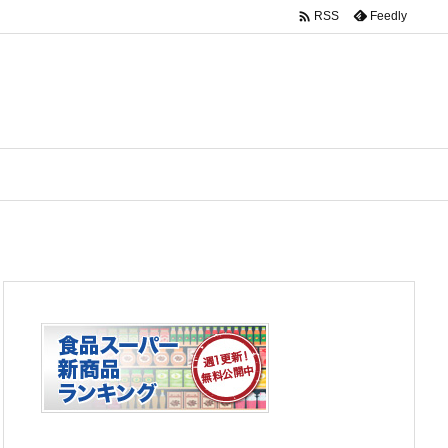

Feedly
RSS