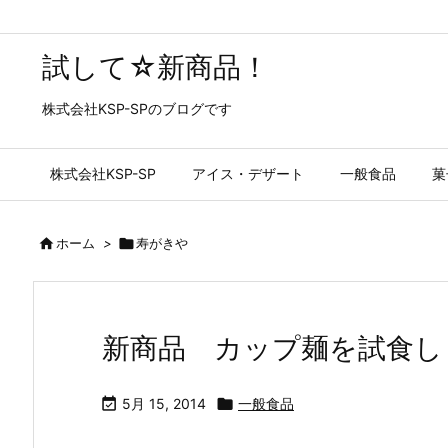
試して☆新商品！
株式会社KSP-SPのブログです
株式会社KSP-SP
アイス・デザート
一般食品
菓

ホーム
>

寿がきや
新商品 カップ麺を試食し

5月 15, 2014

一般食品