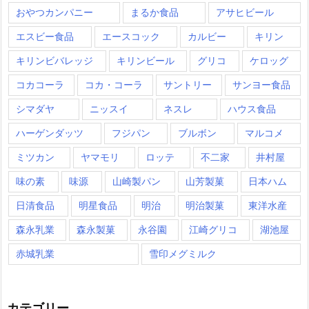
おやつカンパニー
まるか食品
アサヒビール
エスビー食品
エースコック
カルビー
キリン
キリンビバレッジ
キリンビール
グリコ
ケロッグ
コカコーラ
コカ・コーラ
サントリー
サンヨー食品
シマダヤ
ニッスイ
ネスレ
ハウス食品
ハーゲンダッツ
フジパン
ブルボン
マルコメ
ミツカン
ヤマモリ
ロッテ
不二家
井村屋
味の素
味源
山崎製パン
山芳製菓
日本ハム
日清食品
明星食品
明治
明治製菓
東洋水産
森永乳業
森永製菓
永谷園
江崎グリコ
湖池屋
赤城乳業
雪印メグミルク
カテゴリー