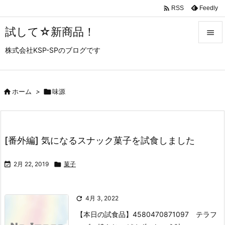

Feedly
RSS
試して☆新商品！

株式会社KSP-SPのブログです

メニュ

サイド

ホーム
>

味源

前へ

[番外編] 気になるスナック菓子を試食しました
次へ


2月 22, 2019

菓子
検索

4月 3, 2022
【本日の試食品】
4580470871097 テラフ