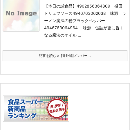
【本日の試食品】
4902856364809 盛田
トリュフソース
4946763062038 味源 ラ
ーメン魔法の粉ブラックペッパー
4946763064964 味源 缶詰が更に旨く
なる魔法のオイル ...
記事を読む
[番外編]メンバー ...