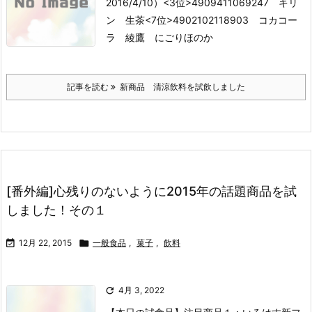
2016/4/10）
<3位>4909411069247 キリ
ン 生茶
<7位>4902102118903 コカコー
ラ 綾鷹 にごりほのか
記事を読む
新商品 清涼飲料を試飲しました
[番外編]心残りのないように2015年の話題商品を試
しました！その１

12月 22, 2015

一般食品
,
菓子
,
飲料

4月 3, 2022