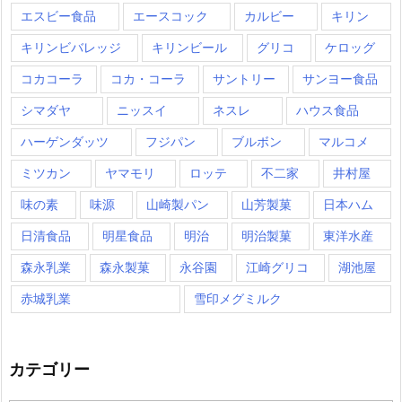
エスビー食品
エースコック
カルビー
キリン
キリンビバレッジ
キリンビール
グリコ
ケロッグ
コカコーラ
コカ・コーラ
サントリー
サンヨー食品
シマダヤ
ニッスイ
ネスレ
ハウス食品
ハーゲンダッツ
フジパン
ブルボン
マルコメ
ミツカン
ヤマモリ
ロッテ
不二家
井村屋
味の素
味源
山崎製パン
山芳製菓
日本ハム
日清食品
明星食品
明治
明治製菓
東洋水産
森永乳業
森永製菓
永谷園
江崎グリコ
湖池屋
赤城乳業
雪印メグミルク
カテゴリー