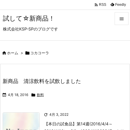

Feedly
RSS
試して☆新商品！

株式会社KSP-SPのブログです

メニュ

サイド

ホーム
>

コカコーラ

前へ

新商品 清涼飲料を試飲しました
次へ


4月 18, 2016

飲料
検索

4月 3, 2022
【本日の試食品】第14週(2016/4/4～