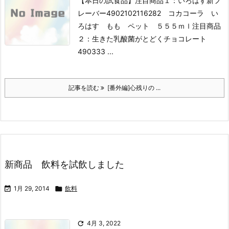
【本日の試食品】
注目商品１：いろはす新フ
レーバー
4902102116282 コカコーラ い
ろはす もも ペット ５５５ｍｌ
注目商品
２：生きた乳酸菌がとどくチョコレート
490333 ...
記事を読む
[番外編]心残りの ...
新商品 飲料を試飲しました

1月 29, 2014

飲料

4月 3, 2022