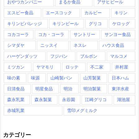
おやつカンパニー
まるか食品
アサヒビール
エスビー食品
エースコック
カルビー
キリン
キリンビバレッジ
キリンビール
グリコ
ケロッグ
コカコーラ
コカ・コーラ
サントリー
サンヨー食品
シマダヤ
ニッスイ
ネスレ
ハウス食品
ハーゲンダッツ
フジパン
ブルボン
マルコメ
ミツカン
ヤマモリ
ロッテ
不二家
井村屋
味の素
味源
山崎製パン
山芳製菓
日本ハム
日清食品
明星食品
明治
明治製菓
東洋水産
森永乳業
森永製菓
永谷園
江崎グリコ
湖池屋
赤城乳業
雪印メグミルク
カテゴリー