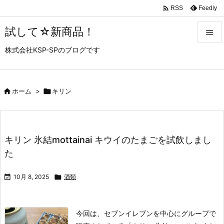

Feedly
RSS
試して☆新商品！

株式会社KSP-SPのブログです

メニュ

サイド

ホーム
>

キリン

前へ

キリン 氷結mottainai キウイのたまごを試飲しまし
次へ
た

検索

10月 8, 2025

酒類
今回は、セブンイレブンを中心にグループで