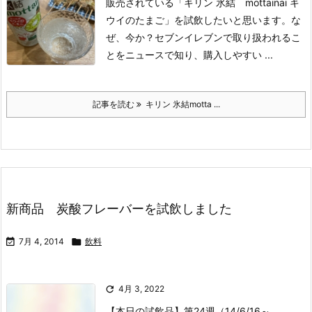
販売されている
「キリン 氷結 mottainai キ
ウイのたまご」を試飲したいと思います。
な
ぜ、今か？
セブンイレブンで取り扱われるこ
とをニュースで知り、購入しやすい ...
記事を読む
キリン 氷結motta ...
新商品 炭酸フレーバーを試飲しました

7月 4, 2014

飲料

4月 3, 2022
【本日の試飲品】第24週（14/6/16～