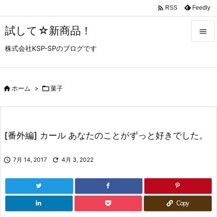

Feedly
RSS
試して☆新商品！

株式会社KSP-SPのブログです

メニュ

サイド

ホーム
>

菓子

前へ

[番外編] カール あなたのことがずっと好きでした。
次へ


7月 14, 2017

4月 3, 2022
検索
Copy