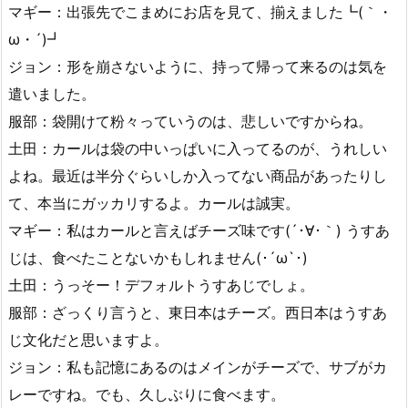
マギー：出張先でこまめにお店を見て、揃えました┗(｀・
ω・´)┛
ジョン：形を崩さないように、持って帰って来るのは気を
遣いました。
服部：袋開けて粉々っていうのは、悲しいですからね。
土田：カールは袋の中いっぱいに入ってるのが、うれしい
よね。最近は半分ぐらいしか入ってない商品があったりし
て、本当にガッカリするよ。カールは誠実。
マギー：私はカールと言えばチーズ味です(´･∀･｀) うすあ
じは、食べたことないかもしれません(･´ω`･)
土田：うっそー！デフォルトうすあじでしょ。
服部：ざっくり言うと、東日本はチーズ。西日本はうすあ
じ文化だと思いますよ。
ジョン：私も記憶にあるのはメインがチーズで、サブがカ
レーですね。でも、久しぶりに食べます。