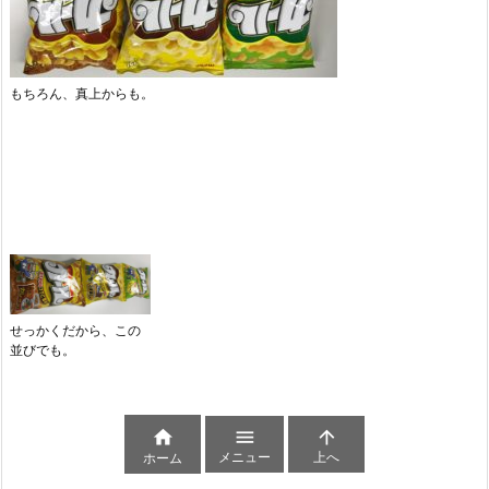
もちろん、真上からも。
せっかくだから、この
並びでも。



メニュー
上へ
ホーム