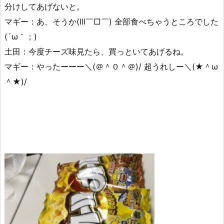
分けしてあげないと。
マギー：あ、そうか(lll￣□￣) 全部食べちゃうところでした
(´ω｀；)
土田：今度チーズ味見たら、買っといてあげるね。
マギー：やったーーー＼(＠＾０＾＠)/ 超うれしー＼(★＾ω
＾★)/