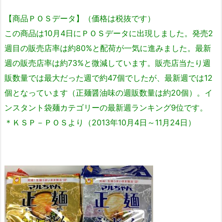
【商品ＰＯＳデータ】（価格は税抜です）
この商品は10月4日にＰＯＳデータに出現しました。発売2
週目の販売店率は約80%と配荷が一気に進みました。最新
週の販売店率は約73%と微減しています。販売店当たり週
販数量では最大だった週で約47個でしたが、最新週では12
個となっています（正麺醤油味の週販数量は約20個）。イ
ンスタント袋麺カテゴリーの最新週ランキング9位です。
＊ＫＳＰ－ＰＯＳより（2013年10月4日～11月24日）