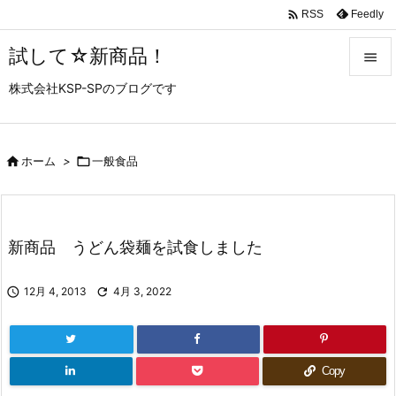

Feedly
RSS
試して☆新商品！

株式会社KSP-SPのブログです

メニュ

サイド

ホーム
>

一般食品

前へ

新商品 うどん袋麺を試食しました
次へ


12月 4, 2013

4月 3, 2022
検索
Copy