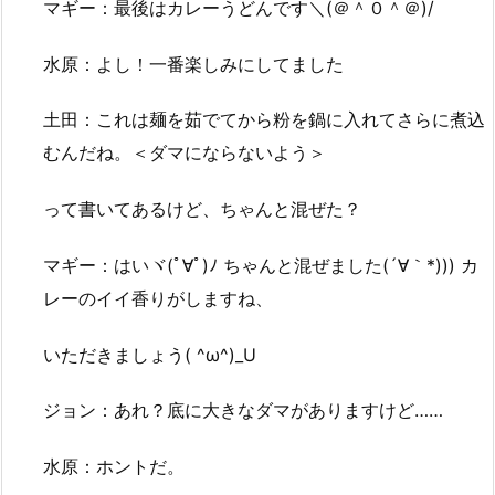
マギー：最後はカレーうどんです＼(＠＾０＾＠)/
水原：よし！一番楽しみにしてました
土田：これは麺を茹でてから粉を鍋に入れてさらに煮込
むんだね。＜ダマにならないよう＞
って書いてあるけど、ちゃんと混ぜた？
マギー：はいヾ(ﾟ∀ﾟ)ﾉ ちゃんと混ぜました(´∀｀*))) カ
レーのイイ香りがしますね、
いただきましょう( ^ω^)_U
ジョン：あれ？底に大きなダマがありますけど……
水原：ホントだ。