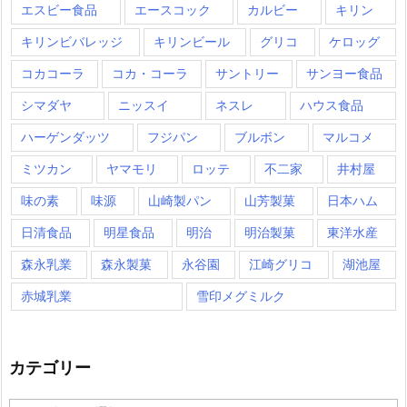
エスビー食品
エースコック
カルビー
キリン
キリンビバレッジ
キリンビール
グリコ
ケロッグ
コカコーラ
コカ・コーラ
サントリー
サンヨー食品
シマダヤ
ニッスイ
ネスレ
ハウス食品
ハーゲンダッツ
フジパン
ブルボン
マルコメ
ミツカン
ヤマモリ
ロッテ
不二家
井村屋
味の素
味源
山崎製パン
山芳製菓
日本ハム
日清食品
明星食品
明治
明治製菓
東洋水産
森永乳業
森永製菓
永谷園
江崎グリコ
湖池屋
赤城乳業
雪印メグミルク
カテゴリー
カ