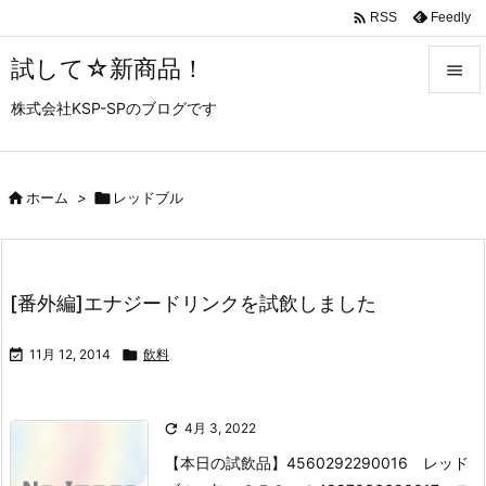

Feedly
RSS
試して☆新商品！

株式会社KSP-SPのブログです

メニュ

サイド

ホーム
>

レッドブル

前へ

[番外編]エナジードリンクを試飲しました
次へ


11月 12, 2014

飲料
検索

4月 3, 2022
【本日の試飲品】
4560292290016 レッド