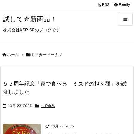

Feedly
RSS
試して☆新商品！

株式会社KSP-SPのブログです

メニュ

サイド

ホーム
>

ミスタードーナツ

前へ

５５周年記念「家で食べる ミスドの担々麺」を試
次へ
食しました

検索

10月 23, 2025

一般食品

10月 27, 2025