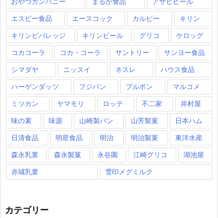
おやつカンパニー
まるか食品
アサヒビール
エスビー食品
エースコック
カルビー
キリン
キリンビバレッジ
キリンビール
グリコ
ケロッグ
コカコーラ
コカ・コーラ
サントリー
サンヨー食品
シマダヤ
ニッスイ
ネスレ
ハウス食品
ハーゲンダッツ
フジパン
ブルボン
マルコメ
ミツカン
ヤマモリ
ロッテ
不二家
井村屋
味の素
味源
山崎製パン
山芳製菓
日本ハム
日清食品
明星食品
明治
明治製菓
東洋水産
森永乳業
森永製菓
永谷園
江崎グリコ
湖池屋
赤城乳業
雪印メグミルク
カテゴリー