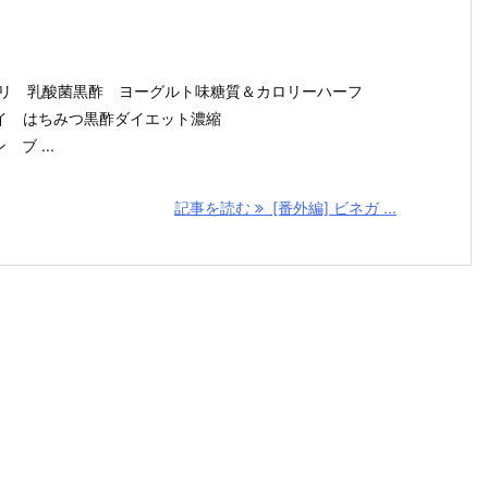
ヤマモリ 乳酸菌黒酢 ヨーグルト味糖質＆カロリーハーフ
タマノイ はちみつ黒酢ダイエット濃縮
 ブ ...
記事を読む
[番外編] ビネガ ...