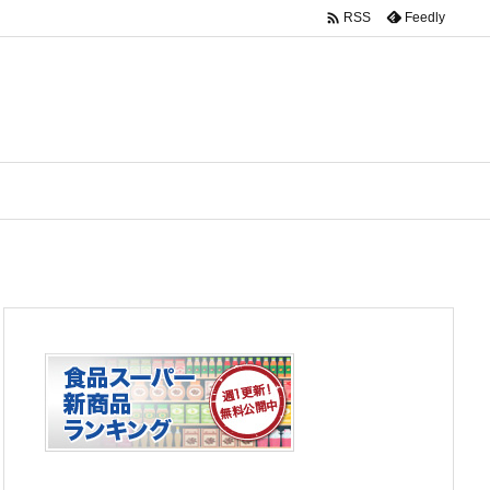

Feedly
RSS