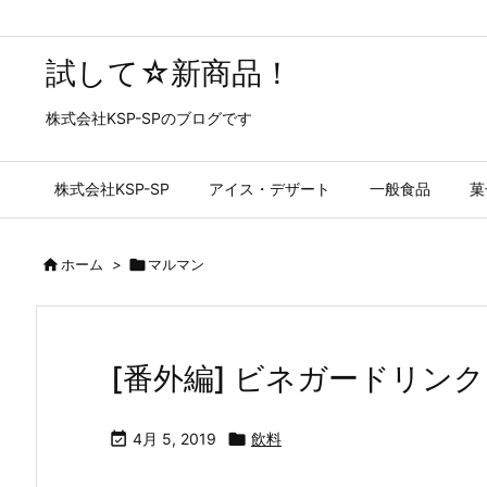
試して☆新商品！
株式会社KSP-SPのブログです
株式会社KSP-SP
アイス・デザート
一般食品
菓

ホーム
>

マルマン
[番外編] ビネガードリン

4月 5, 2019

飲料