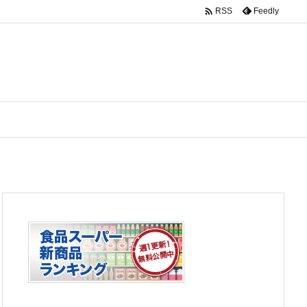

Feedly
RSS