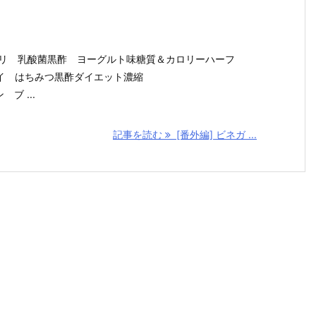
ヤマモリ 乳酸菌黒酢 ヨーグルト味糖質＆カロリーハーフ
タマノイ はちみつ黒酢ダイエット濃縮
 ブ ...
記事を読む
[番外編] ビネガ ...