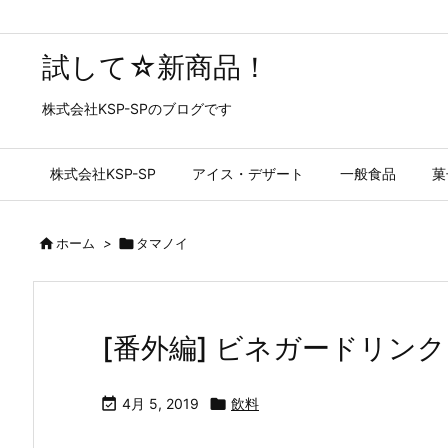
試して☆新商品！
株式会社KSP-SPのブログです
株式会社KSP-SP
アイス・デザート
一般食品
菓

ホーム
>

タマノイ
[番外編] ビネガードリン

4月 5, 2019

飲料