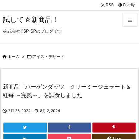

Feedly
RSS
試して☆新商品！

株式会社KSP-SPのブログです

メニュ

サイド

ホーム
>

アイス・デザート

前へ

新商品「ハーゲンダッツ クリーミージェラート＆
次へ
紅苺 ～完熟～」を試食しました

検索

7月 28, 2024

8月 2, 2024
Copy