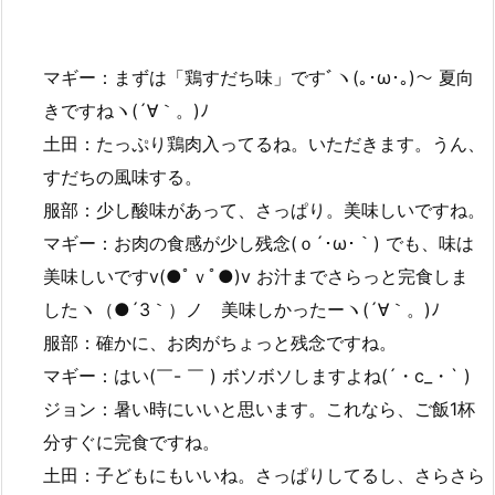
マギー：まずは「鶏すだち味」ですﾞヽ(｡･ω･｡)～ 夏向
きですねヽ(´∀｀。)ﾉ
土田：たっぷり鶏肉入ってるね。いただきます。うん、
すだちの風味する。
服部：少し酸味があって、さっぱり。美味しいですね。
マギー：お肉の食感が少し残念(ｏ´･ω･｀) でも、味は
美味しいですv(●ﾟｖﾟ●)v お汁までさらっと完食しま
したヽ（●´3｀）ノ 美味しかったーヽ(´∀｀。)ﾉ
服部：確かに、お肉がちょっと残念ですね。
マギー：はい(￣- ￣ ) ボソボソしますよね(´・c_・` )
ジョン：暑い時にいいと思います。これなら、ご飯1杯
分すぐに完食ですね。
土田：子どもにもいいね。さっぱりしてるし、さらさら