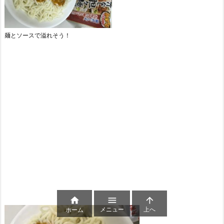
麺とソースで溢れそう！



メニュー
上へ
ホーム