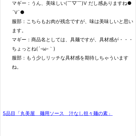
マギー：うん、美味しい(￣▽￣)V だし感ありますね●
´Ⅴ`●
服部：こちらもお肉が残念ですが、味は美味しいと思い
ます。
マギー：商品名としては、具麺ですが、具材感が・・・
ちょっとね(´-ω-｀)
服部：もう少しリッチな具材感を期待しちゃういます
ね。
5品目「丸美屋 麺用ソース 汁なし担々麺の素」