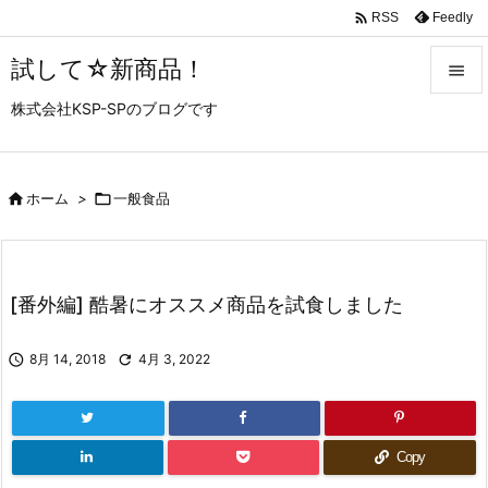

Feedly
RSS
試して☆新商品！

株式会社KSP-SPのブログです

メニュ

サイド

ホーム
>

一般食品

前へ

[番外編] 酷暑にオススメ商品を試食しました
次へ


8月 14, 2018

4月 3, 2022
検索
Copy