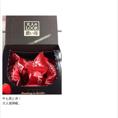
中も黒と赤！
大人感満載。