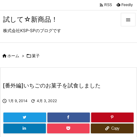

Feedly
RSS
試して☆新商品！

株式会社KSP-SPのブログです

メニュ

サイド

ホーム
>

菓子

前へ

[番外編]いちごのお菓子を試食しました
次へ


1月 9, 2014

4月 3, 2022
検索
Copy