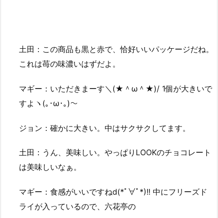
土田：この商品も黒と赤で、恰好いいパッケージだね。
これは苺の味濃いはずだよ。
マギー：いただきまーす＼(★＾ω＾★)/ 1個が大きいで
すよヽ(｡･ω･｡)～
ジョン：確かに大きい。中はサクサクしてます。
土田：うん、美味しい。やっぱりLOOKのチョコレート
は美味しいなぁ。
マギー：食感がいいですねd(*ﾟ∀ﾟ*)!! 中にフリーズド
ライが入っているので、六花亭の