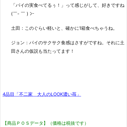
「パイの実食べてるぅ！」って感じがして、好きですね
(￣- ￣ ) ﾝｰ
土田：このぐらい軽いと、確かに1箱食べちゃうね。
ジョン：パイのサクサク食感はさすがですね。それに土
田さんの仮説も当たってます！
4品目「不二家 大人のLOOK濃い苺」
【商品ＰＯＳデータ】（価格は税抜です）