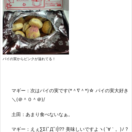
パイの実からピンクが溢れてる！
マギー：次はパイの実です(*＾∇＾*)☆ パイの実大好き
＼(＠＾０＾＠)/
土田：あまり食べないなぁ。
マギー：えぇ∑Σ(ﾟДﾟl|!?? 美味しいですよヽ(´∀｀。)ﾉ ?