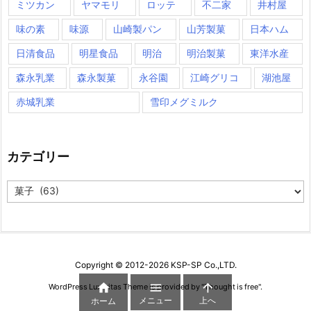
ミツカン
ヤマモリ
ロッテ
不二家
井村屋
味の素
味源
山崎製パン
山芳製菓
日本ハム
日清食品
明星食品
明治
明治製菓
東洋水産
森永乳業
森永製菓
永谷園
江崎グリコ
湖池屋
赤城乳業
雪印メグミルク
カテゴリー
カ
テ
ゴ
リ
ー
Copyright ©
2012
-2026
KSP-SP Co.,LTD.



WordPress Luxeritas Theme is provided by "
Thought is free
".
メニュー
上へ
ホーム