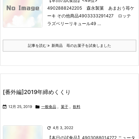
【本日の試食品】
<49位>
4902888242205 森永製菓 あまおう苺ケ
ーキ
その他商品
4903333291427 ロッテ
ラズベリーリキュール
49 ...
記事を読む
新商品 苺のお菓子を試食しました
[番外編]2019年締めくくり

12月 25, 2019

一般食品
,
菓子
,
飲料

4月 3, 2022
【本日の試食品】
4903088014272 ニュータ