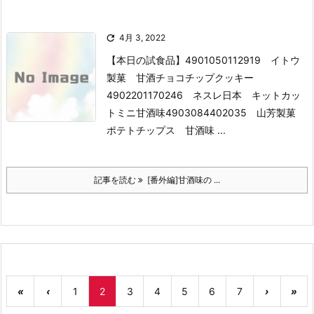

4月 3, 2022
【本日の試食品】
4901050112919 イトウ
製菓 甘酒チョコチップクッキー
4902201170246 ネスレ日本 キットカッ
トミニ甘酒味
4903084402035 山芳製菓
ポテトチップス 甘酒味 ...
記事を読む
[番外編]甘酒味の ...
«
‹
1
2
3
4
5
6
7
›
»