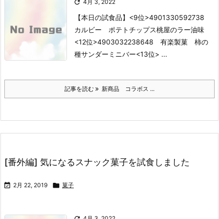

4月 3, 2022
【本日の試食品】
<9位>4901330592738
カルビー ポテトチップス桃屋のラー油味
<12位>4903032238648 有楽製菓 柿の
種サンダーミニバー
<13位> ...
記事を読む
新商品 コラボス ...
[番外編] 気になるスナック菓子を試食しました

2月 22, 2019

菓子

4月 3, 2022