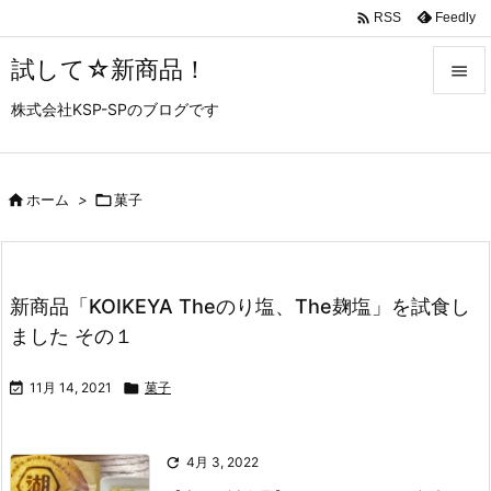

Feedly
RSS
試して☆新商品！

株式会社KSP-SPのブログです

メニュ

サイド

ホーム
>

菓子

前へ

新商品「KOIKEYA Theのり塩、The麹塩」を試食し
次へ
ました その１

検索

11月 14, 2021

菓子

4月 3, 2022