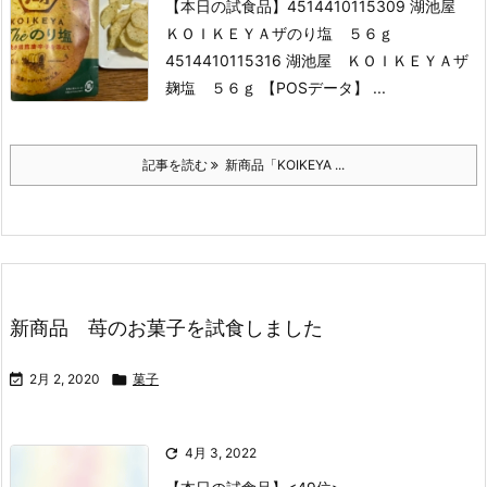
【本日の試食品】
4514410115309 湖池屋
ＫＯＩＫＥＹＡザのり塩 ５６ｇ
4514410115316 湖池屋 ＫＯＩＫＥＹＡザ
麹塩 ５６ｇ
【POSデータ】 ...
記事を読む
新商品「KOIKEYA ...
新商品 苺のお菓子を試食しました

2月 2, 2020

菓子

4月 3, 2022