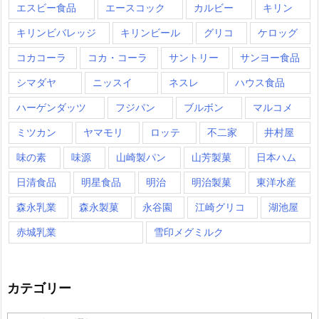
エスビー食品
エースコック
カルビー
キリン
キリンビバレッジ
キリンビール
グリコ
ケロッグ
コカコーラ
コカ・コーラ
サントリー
サンヨー食品
シマダヤ
ニッスイ
ネスレ
ハウス食品
ハーゲンダッツ
フジパン
ブルボン
マルコメ
ミツカン
ヤマモリ
ロッテ
不二家
井村屋
味の素
味源
山崎製パン
山芳製菓
日本ハム
日清食品
明星食品
明治
明治製菓
東洋水産
森永乳業
森永製菓
永谷園
江崎グリコ
湖池屋
赤城乳業
雪印メグミルク
カテゴリー
カ