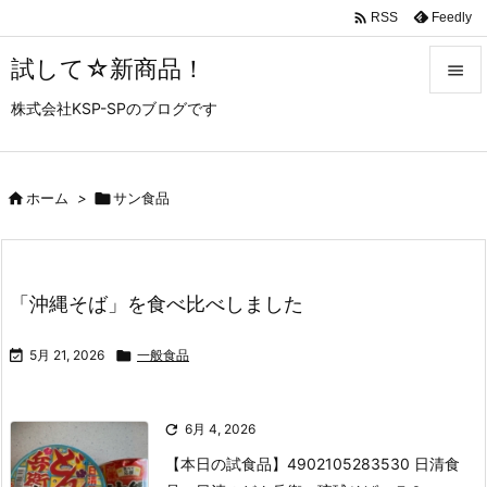

Feedly
RSS
試して☆新商品！

株式会社KSP-SPのブログです

メニュ

サイド

ホーム
>

サン食品

前へ

「沖縄そば」を食べ比べしました
次へ


5月 21, 2026

一般食品
検索

6月 4, 2026
【本日の試食品】
4902105283530 日清食