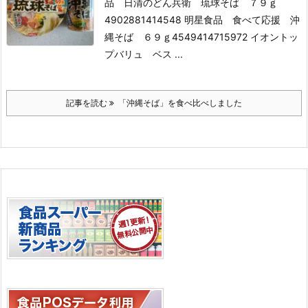
品 日清のどん兵衛 琉球そば ７９ｇ
4902881414548 明星食品 食べて応援 沖
縄そば ６９ｇ
4549414715972 イオントッ
プバリュ ベス ...
記事を読む
「沖縄そば」を食べ比べしました