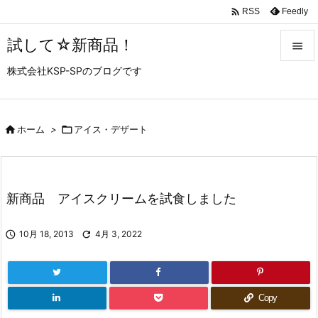

Feedly
RSS
試して☆新商品！

株式会社KSP-SPのブログです

メニュ

サイド

ホーム
>

アイス・デザート

前へ

新商品 アイスクリームを試食しました
次へ


10月 18, 2013

4月 3, 2022
検索
Copy