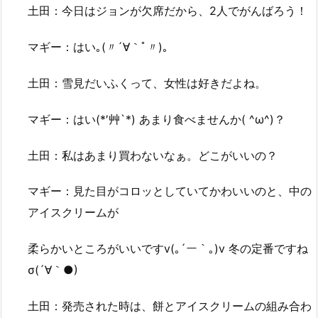
土田：今日はジョンが欠席だから、2人でがんばろう！
マギー：はい｡(〃´∀｀ﾟ〃)｡
土田：雪見だいふくって、女性は好きだよね。
マギー：はい(*′艸`*) あまり食べませんか( ^ω^)？
土田：私はあまり買わないなぁ。どこがいいの？
マギー：見た目がコロッとしていてかわいいのと、中の
アイスクリームが
柔らかいところがいいですv(｡´ー｀｡)v 冬の定番ですね
σ(´∀｀●)
土田：発売された時は、餅とアイスクリームの組み合わ