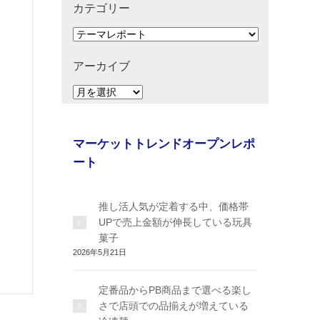
カテゴリー
カ
テ
ゴ
アーカイブ
リ
ア
ー
ー
カ
イ
マーケットトレンドオープンレポ
ブ
ート
推し活人気が定着する中、価格帯
UPで売上金額が伸長している玩具
菓子
2026年5月21日
定番品からPB商品まで選べる楽し
さで店頭での品揃えが増えている