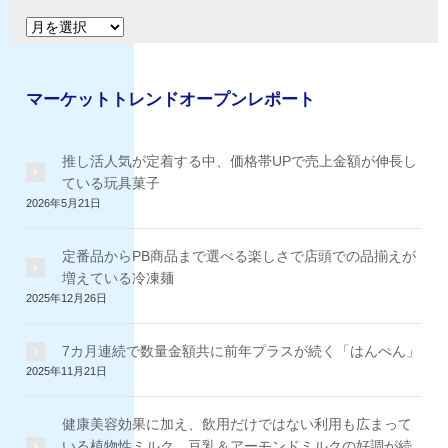
リ
ア
ー
ー
カ
イ
マーケットトレンドオープンレポート
ブ
推し活人気が定着する中、価格帯UPで売上金額が伸長し
ている玩具菓子
2026年5月21日
定番品からPB商品まで選べる楽しさで店頭での品揃えが
増えている冷凍麺
2025年12月26日
7カ月連続で数量金額共に前年プラスが続く「はんぺん」
2025年11月21日
健康美容効果に加え、飲用だけではない利用も広まって
いる植物性ミルク。豆乳＆アーモンドミルクの好調が続