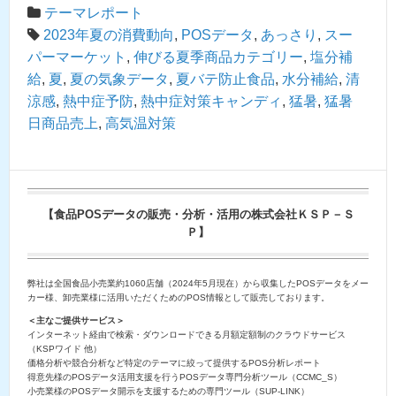
テーマレポート
2023年夏の消費動向
,
POSデータ
,
あっさり
,
スー
パーマーケット
,
伸びる夏季商品カテゴリー
,
塩分補
給
,
夏
,
夏の気象データ
,
夏バテ防止食品
,
水分補給
,
清
涼感
,
熱中症予防
,
熱中症対策キャンディ
,
猛暑
,
猛暑
日商品売上
,
高気温対策
【食品POSデータの販売・分析・活用の株式会社ＫＳＰ－Ｓ
Ｐ】
弊社は全国食品小売業約1060店舗（2024年5月現在）から収集したPOSデータをメー
カー様、卸売業様に活用いただくためのPOS情報として販売しております。
＜主なご提供サービス＞
インターネット経由で検索・ダウンロードできる月額定額制のクラウドサービス
（KSPワイド 他）
価格分析や競合分析など特定のテーマに絞って提供するPOS分析レポート
得意先様のPOSデータ活用支援を行うPOSデータ専門分析ツール（CCMC_S）
小売業様のPOSデータ開示を支援するための専門ツール（SUP-LINK）