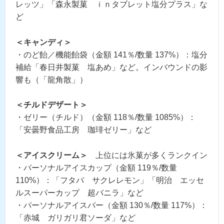
レッツ」「森永製菓 ｉｎタブレット塩分プラス」な
ど
＜キャンディ＞
・のど飴／機能飴袋（金額 141％/数量 137%）：塩分
補給「春日井製菓 塩あめ」など。インバウンドの影
響も（「龍角散」）
＜チルドデザート＞
・ゼリー（チルド）（金額 118％/数量 1085%）：
「安曇野食品工房 珈琲ゼリー」など
＜アイスクリーム＞
上位には氷菓が多くランクイン
・パーソナルアイスカップ（金額 119％/数量
110%）：「フタバ サクレレモン」「明治 エッセ
ルスーパーカップ 超バニラ」など
・パーソナルアイスバー（金額 130％/数量 117%）：
「赤城 ガリガリ君ソーダ」など