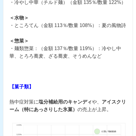
・冷やし中華（チルド麺）（金額 135％/数量 122%）
＜水物＞
・ところてん（金額 113％/数量 108%）：夏の風物詩
＜惣菜＞
・麺類惣菜：（金額 137％/数量 119%）：冷やし中
華、とろろ蕎麦、ざる蕎麦、そうめんなど
【菓子類】
熱中症対策に
塩分補給用のキャンディ
や、
アイスクリ
ーム（特にあっさりした氷菓）
の売上が上昇。