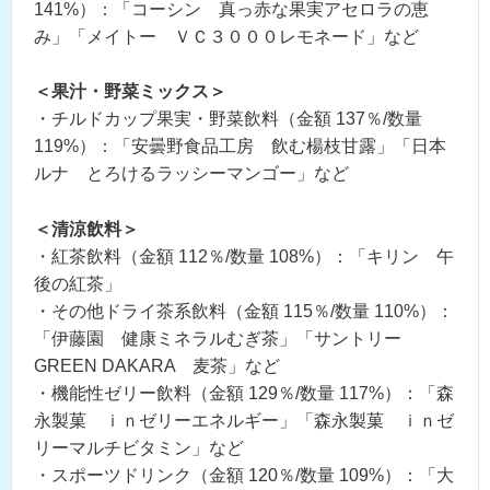
141%）：「コーシン 真っ赤な果実アセロラの恵
み」「メイトー ＶＣ３０００レモネード」など
＜果汁・野菜ミックス＞
・チルドカップ果実・野菜飲料（金額 137％/数量
119%）：「安曇野食品工房 飲む楊枝甘露」「日本
ルナ とろけるラッシーマンゴー」など
＜清涼飲料＞
・紅茶飲料（金額 112％/数量 108%）：「キリン 午
後の紅茶」
・その他ドライ茶系飲料（金額 115％/数量 110%）：
「伊藤園 健康ミネラルむぎ茶」「サントリー
GREEN DAKARA 麦茶」など
・機能性ゼリー飲料（金額 129％/数量 117%）：「森
永製菓 ｉｎゼリーエネルギー」「森永製菓 ｉｎゼ
リーマルチビタミン」など
・スポーツドリンク（金額 120％/数量 109%）：「大