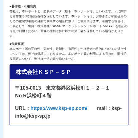
■著作権・引用出典
弊社は、本レポートと、図表やデータ（以下「本レポート等」といいます。）に関す
る著作権等の知的所有権を保有しています。本レポート等は、お客さまが私的使用の
ための複製や引用の目的で利用する場合に限り、ご利用頂けます。引用する場合は、
出典として「出典：株式会社KSP-SP マーケットトレンドレポート Vol.●●」を明記の
うえご利用ください。画像の権利は弊社以外の第三者が保持している場合がありま
す。
■免責事項
本レポート等の正確性、完全性、最新性、有用性または特定の目的についての適合性
については、弊社は保証しておりません。本レポート等の利用による直接的、間接的
な損害について、弊社は一切の責を負いません。
株式会社ＫＳＰ－ＳＰ
〒105-0013 東京都港区浜松町１－２－１
No.R浜松町４階
URL：
https://www.ksp-sp.com/
mail：ksp-
info@ksp-sp.jp