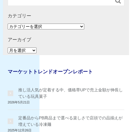

カテゴリー
カ
テ
ゴ
アーカイブ
リ
ア
ー
ー
カ
イ
マーケットトレンドオープンレポート
ブ
推し活人気が定着する中、価格帯UPで売上金額が伸長し
ている玩具菓子
2026年5月21日
定番品からPB商品まで選べる楽しさで店頭での品揃えが
増えている冷凍麺
2025年12月26日