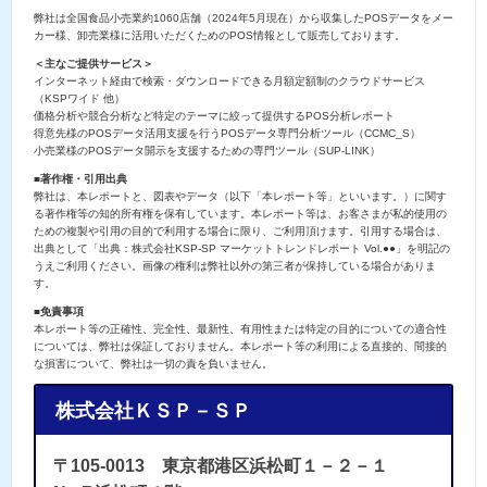
弊社は全国食品小売業約1060店舗（2024年5月現在）から収集したPOSデータをメー
カー様、卸売業様に活用いただくためのPOS情報として販売しております。
＜主なご提供サービス＞
インターネット経由で検索・ダウンロードできる月額定額制のクラウドサービス
（KSPワイド 他）
価格分析や競合分析など特定のテーマに絞って提供するPOS分析レポート
得意先様のPOSデータ活用支援を行うPOSデータ専門分析ツール（CCMC_S）
小売業様のPOSデータ開示を支援するための専門ツール（SUP-LINK）
■著作権・引用出典
弊社は、本レポートと、図表やデータ（以下「本レポート等」といいます。）に関す
る著作権等の知的所有権を保有しています。本レポート等は、お客さまが私的使用の
ための複製や引用の目的で利用する場合に限り、ご利用頂けます。引用する場合は、
出典として「出典：株式会社KSP-SP マーケットトレンドレポート Vol.●●」を明記の
うえご利用ください。画像の権利は弊社以外の第三者が保持している場合がありま
す。
■免責事項
本レポート等の正確性、完全性、最新性、有用性または特定の目的についての適合性
については、弊社は保証しておりません。本レポート等の利用による直接的、間接的
な損害について、弊社は一切の責を負いません。
株式会社ＫＳＰ－ＳＰ
〒105-0013 東京都港区浜松町１－２－１