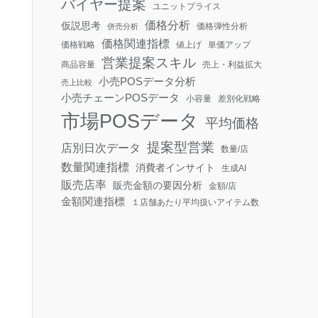
バイヤー提案
ユニットプライス
価格分析
仮説思考
価格弾性分析
併売分析
価格関連指標
価格戦略
値上げ
単価アップ
営業提案スキル
商品容量
売上・利益拡大
小売POSデータ分析
売上比較
小売チェーンPOSデータ
小容量
差別化戦略
市場POSデータ
平均価格
提案型営業
店別日次データ
数量/店
数量関連指標
消費者インサイト
生成AI
販売店率
販売金額の要因分析
金額/店
金額関連指標
１店舗あたり平均扱いアイテム数