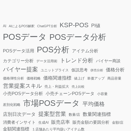
KSP-POS
PI値
AI
AIによるPOS解釈
ChatGPT分析
POSデータ
POSデータ分析
POS分析
POSデータ活用
アイテム分析
トレンド分析
カテゴリー分析
バイヤー商談
データ活用術
バイヤー提案
価格分析
仮説思考
ユニットプライス
併売分析
価格関連指標
価格弾性分析
価格戦略
値上げ
単価アップ
商品容量
営業提案スキル
売上・利益拡大
売上比較
小売POSデータ分析
小売チェーンPOSデータ
小容量
市場POSデータ
平均価格
差別化戦略
提案型営業
店別日次データ
数量関連指標
数量/店
販売店率
消費者インサイト
販売金額の要因分析
生成AI
金額/店
金額関連指標
１店舗あたり平均扱いアイテム数