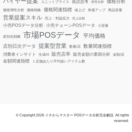
バイヤー提案
価格分析
仮説思考
ユニットプライス
併売分析
価格関連指標
価格弾性分析
価格戦略
値上げ
単価アップ
商品容量
営業提案スキル
売上・利益拡大
売上比較
小売POSデータ分析
小売チェーンPOSデータ
小容量
市場POSデータ
平均価格
差別化戦略
提案型営業
店別日次データ
数量関連指標
数量/店
販売店率
消費者インサイト
販売金額の要因分析
生成AI
金額/店
金額関連指標
１店舗あたり平均扱いアイテム数
© Copyright 2026 イチからマスター POSデータ分析完全解説. All rights
reserved.