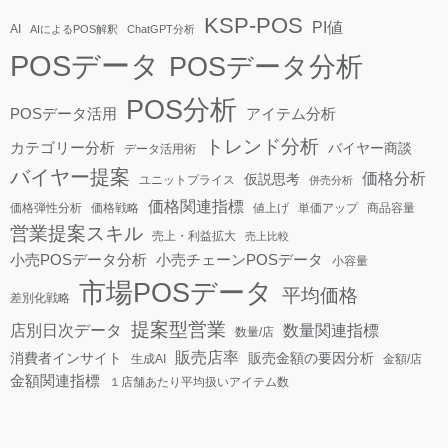
KSP-POS
PI値
AI
AIによるPOS解釈
ChatGPT分析
POSデータ
POSデータ分析
POS分析
POSデータ活用
アイテム分析
トレンド分析
カテゴリー分析
バイヤー商談
データ活用術
バイヤー提案
価格分析
仮説思考
ユニットプライス
併売分析
価格関連指標
価格弾性分析
価格戦略
値上げ
単価アップ
商品容量
営業提案スキル
売上・利益拡大
売上比較
小売POSデータ分析
小売チェーンPOSデータ
小容量
市場POSデータ
平均価格
差別化戦略
提案型営業
店別日次データ
数量関連指標
数量/店
販売店率
消費者インサイト
販売金額の要因分析
生成AI
金額/店
金額関連指標
１店舗あたり平均扱いアイテム数