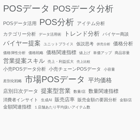
POSデータ
POSデータ分析
POS分析
POSデータ活用
アイテム分析
トレンド分析
カテゴリー分析
バイヤー商談
データ活用術
バイヤー提案
価格分析
仮説思考
ユニットプライス
併売分析
価格関連指標
価格弾性分析
価格戦略
値上げ
単価アップ
商品容量
営業提案スキル
売上・利益拡大
売上比較
小売POSデータ分析
小売チェーンPOSデータ
小容量
市場POSデータ
平均価格
差別化戦略
提案型営業
店別日次データ
数量関連指標
数量/店
販売店率
消費者インサイト
販売金額の要因分析
生成AI
金額/店
金額関連指標
１店舗あたり平均扱いアイテム数