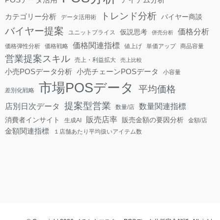
トレンド分析
カテゴリー分析
バイヤー商談
データ活用術
バイヤー提案
価格分析
仮説思考
ユニットプライス
併売分析
価格関連指標
価格弾性分析
価格戦略
値上げ
単価アップ
商品容量
営業提案スキル
売上・利益拡大
売上比較
小売POSデータ分析
小売チェーンPOSデータ
小容量
市場POSデータ
平均価格
差別化戦略
提案型営業
店別日次データ
数量関連指標
数量/店
販売店率
消費者インサイト
販売金額の要因分析
生成AI
金額/店
金額関連指標
１店舗あたり平均扱いアイテム数