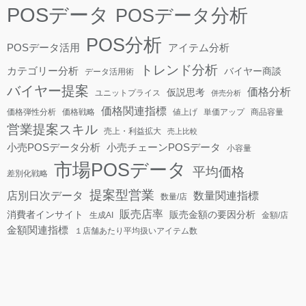
POSデータ
POSデータ分析
POS分析
POSデータ活用
アイテム分析
トレンド分析
カテゴリー分析
バイヤー商談
データ活用術
バイヤー提案
価格分析
仮説思考
ユニットプライス
併売分析
価格関連指標
価格弾性分析
価格戦略
値上げ
単価アップ
商品容量
営業提案スキル
売上・利益拡大
売上比較
小売POSデータ分析
小売チェーンPOSデータ
小容量
市場POSデータ
平均価格
差別化戦略
提案型営業
店別日次データ
数量関連指標
数量/店
販売店率
消費者インサイト
販売金額の要因分析
生成AI
金額/店
金額関連指標
１店舗あたり平均扱いアイテム数