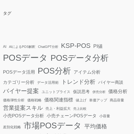
タグ
KSP-POS
PI値
AI
AIによるPOS解釈
ChatGPT分析
POSデータ
POSデータ分析
POS分析
POSデータ活用
アイテム分析
トレンド分析
カテゴリー分析
バイヤー商談
データ活用術
バイヤー提案
価格分析
仮説思考
ユニットプライス
併売分析
価格関連指標
価格弾性分析
価格戦略
値上げ
単価アップ
商品容量
営業提案スキル
売上・利益拡大
売上比較
小売POSデータ分析
小売チェーンPOSデータ
小容量
市場POSデータ
平均価格
差別化戦略