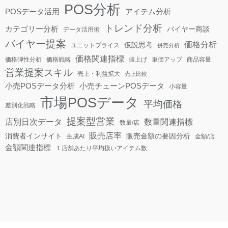
POS分析
POSデータ活用
アイテム分析
トレンド分析
カテゴリー分析
バイヤー商談
データ活用術
バイヤー提案
価格分析
仮説思考
ユニットプライス
併売分析
価格関連指標
価格弾性分析
価格戦略
値上げ
単価アップ
商品容量
営業提案スキル
売上・利益拡大
売上比較
小売POSデータ分析
小売チェーンPOSデータ
小容量
市場POSデータ
平均価格
差別化戦略
提案型営業
店別日次データ
数量関連指標
数量/店
販売店率
消費者インサイト
販売金額の要因分析
生成AI
金額/店
金額関連指標
１店舗あたり平均扱いアイテム数